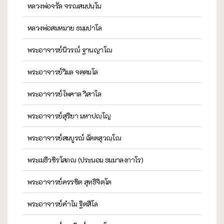
หลวงพ่อจรัล จรณสมฺปนฺโน
หลวงพ่อสมหมาย ธมฺมปาโล
พระอาจารย์นิวรณ์ ฐานญาโณ
พระอาจารย์วิมล จตฺตมโล
พระอาจารย์ไพศาล วิสาโล
พระอาจารย์สุริยา มหาปญฺโญ
พระอาจารย์สมบูรณ์ ฉัตตสุวณฺโณ
พระเมธีวชิรโสภณ (ประนอม ธมฺมาลงฺกาโร)
พระอาจารย์ครรชิต สุทฺธิจิตฺโต
พระอาจารย์คำไม ฐิตสีโล