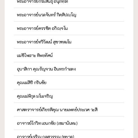
พระอาจารย์กระสินธุ์ อนุภทฺโท
พระอาจารย์นวลจันทร์ กิตฺติปญฺโญ
พระอาจารย์ครรชิต อกิญฺจโน
พระอาจารย์ทวีวัฒน์ สุขวฑฺฒโน
แม่ชีไพเราะ ทิพยทัศน์
อุบาสิกา คุณรัญจวน อินทรกำแหง
คุณแม่สิริ กรินชัย
คุณแม่พิกุล มโนเจริญ
ศาสตราจารย์เกียรติคุณ นายแพทย์ประเวศ วะสี
อาจารย์โกวิท เอนกชัย (เขมานันทะ)
อาจารย์เจริญ กุลสุวรรณ (ทยาลุ)