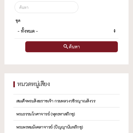
ชุด
ค้นหา
หมวดหมู่เสียง
สมเด็จพระสังฆราชเจ้า กรมหลวงวชิรญาณสังวร
พระธรรมโกศาจารย์ (พุทธทาสภิกขุ)
พระพรหมมังคลาจารย์ (ปัญญานันทภิกขุ)