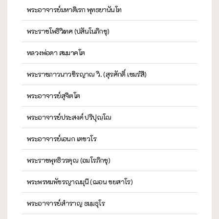
พระอาจารย์มหาดิเรก พุทธยานันโท
พระราชโพธิวิเทศ (ปสันโนภิกขุ)
หลวงพ่อดา สมฺมาคโต
พระราชภาวนาวชิรญาณ วิ. (สุรศักดิ์ เขมรํสี)
พระอาจารย์สุจิตโต
พระอาจารย์ประสงค์ ปริปุณฺโณ
พระอาจารย์เอนก เตชวโร
พระราชพุทธิวรคุณ (อมโรภิกขุ)
พระพรหมพัชรญาณมุนี (ฌอน ชยสาโร)
พระอาจารย์สำราญ ธมฺมธุโร