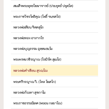
สมเด็จพระพุทธโฆษาจารย์ (ประยุทธ์ ปยุตฺโต)
พระราชวัชรโพธิคุณ (โพธิ์ จนฺทสโร)
หลวงพ่อเทียน จิตฺตสุโภ
หลวงพ่อทอง อาภากโร
หลวงพ่อบุญธรรม อุตฺตมธมฺโม
พระพรหมวชิรญาณ (โรเบิร์ต สุเมโธ)
หลวงพ่อคำเขียน สุวณฺโณ
พระศรีวรญาณ วิ. (ไหล โฆสโก)
หลวงพ่อกัณหา สุขกาโม
พระราชธรรมนิเทศ (พยอม กลฺยาโณ)