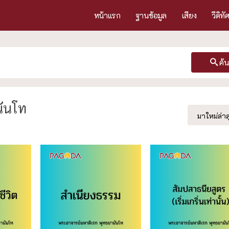
หน้าแรก
ฐานข้อมูล
เสียง
วีดิทั
ค้
นันโท
มาใหม่ล่าส