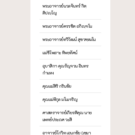
พระอาจารย์นวลจันทร์ กิตฺ
ติปญฺโญ
พระอาจารย์ครรชิต อกิญฺจโน
พระอาจารย์ทวีวัฒน์ สุขวฑฺฒโน
แม่ชีไพเราะ ทิพยทัศน์
อุบาสิกา คุณรัญจวน อินทร
กำแหง
คุณแม่สิริ กรินชัย
คุณแม่พิกุล มโนเจริญ
ศาสตราจารย์เกียรติคุณ นาย
แพทย์ประเวศ วะสี
อาจารย์โกวิท เอนกชัย (เขมา