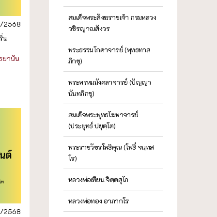
สมเด็จพระสังฆราชเจ้า กรมหลวง
5/2568
วชิรญาณสังวร
ิ่น
พระธรรมโกศาจารย์ (พุทธทาส
ธยานัน
ภิกขุ)
พระพรหมมังคลาจารย์ (ปัญญา
นันทภิกขุ)
สมเด็จพระพุทธโฆษาจารย์
(ประยุทธ์ ปยุตฺโต)
พระราชวัชรโพธิคุณ (โพธิ์ จนฺทส
โร)
หลวงพ่อเทียน จิตฺตสุโภ
หลวงพ่อทอง อาภากโร
5/2568