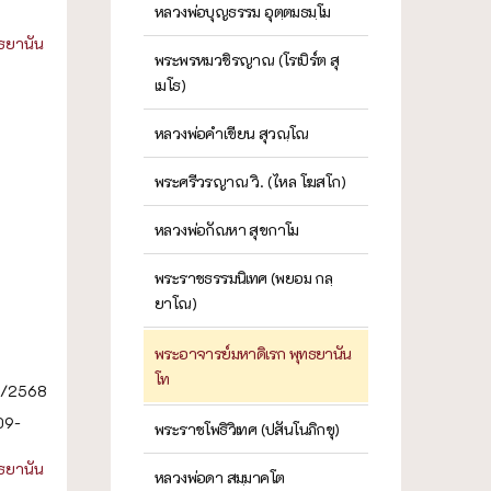
หลวงพ่อบุญธรรม อุตฺตมธมฺโม
ธยานัน
พระพรหมวชิรญาณ (โรเบิร์ต สุ
เมโธ)
หลวงพ่อคำเขียน สุวณฺโณ
พระศรีวรญาณ วิ. (ไหล โฆสโก)
หลวงพ่อกัณหา สุขกาโม
พระราชธรรมนิเทศ (พยอม กลฺ
ยาโณ)
พระอาจารย์มหาดิเรก พุทธยานัน
โท
5/2568
209-
พระราชโพธิวิเทศ (ปสันโนภิกขุ)
ธยานัน
หลวงพ่อดา สมฺมาคโต