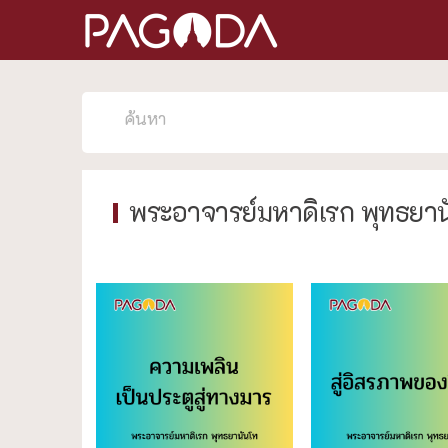
พระอาจารย์มหาดิเรก พุทธยา