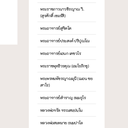
พระราชภาวนาวชิรญาณ วิ.
(สุรศักดิ์ เขมรํสี)
พระอาจารย์สุจิตโต
พระอาจารย์ประสงค์ ปริปุณฺโณ
พระอาจารย์เอนก เตชวโร
พระราชพุทธิวรคุณ (อมโรภิกขุ)
พระพรหมพัชรญาณมุนี (ฌอน ชย
สาโร)
พระอาจารย์สำราญ ธมฺมธุโร
หลวงพ่อจรัล จรณสมฺปนฺโน
หลวงพ่อสมหมาย ธมฺมปาโล