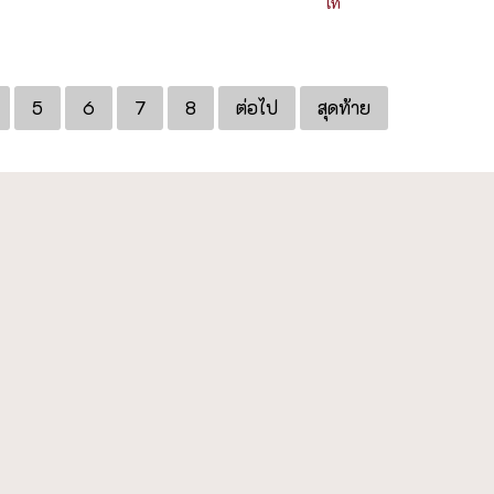
โท
5
6
7
8
ต่อไป
สุดท้าย