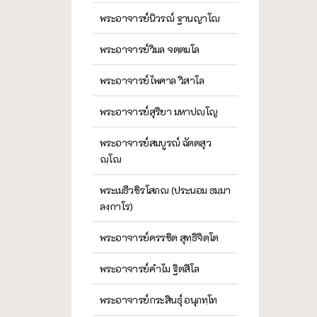
พระอาจารย์นิวรณ์ ฐานญาโณ
พระอาจารย์วิมล จตฺตมโล
พระอาจารย์ไพศาล วิสาโล
พระอาจารย์สุริยา มหาปญฺโญ
พระอาจารย์สมบูรณ์ ฉัตตสุว
ณฺโณ
พระเมธีวชิรโสภณ (ประนอม ธมฺมา
ลงฺกาโร)
พระอาจารย์ครรชิต สุทฺธิจิตฺโต
พระอาจารย์คำไม ฐิตสีโล
พระอาจารย์กระสินธุ์ อนุภทฺโท