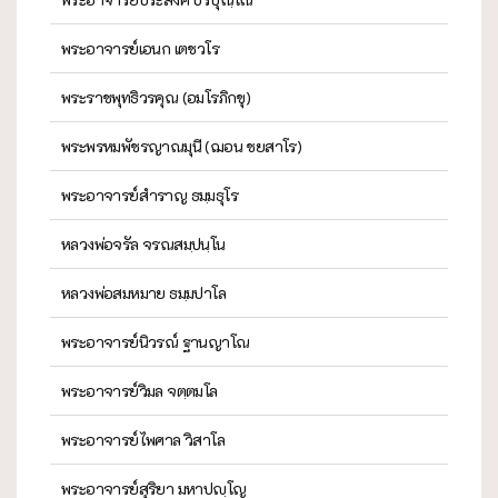
พระอาจารย์เอนก เตชวโร
พระราชพุทธิวรคุณ (อมโรภิกขุ)
พระพรหมพัชรญาณมุนี (ฌอน ชยสาโร)
พระอาจารย์สำราญ ธมฺมธุโร
หลวงพ่อจรัล จรณสมฺปนฺโน
หลวงพ่อสมหมาย ธมฺมปาโล
พระอาจารย์นิวรณ์ ฐานญาโณ
พระอาจารย์วิมล จตฺตมโล
พระอาจารย์ไพศาล วิสาโล
พระอาจารย์สุริยา มหาปญฺโญ