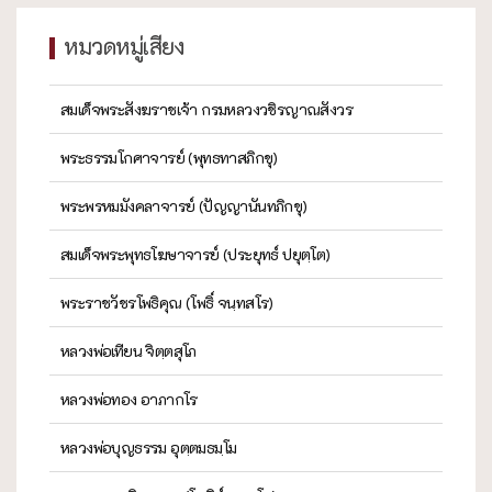
หมวดหมู่เสียง
สมเด็จพระสังฆราชเจ้า กรมหลวงวชิรญาณสังวร
พระธรรมโกศาจารย์ (พุทธทาสภิกขุ)
พระพรหมมังคลาจารย์ (ปัญญานันทภิกขุ)
สมเด็จพระพุทธโฆษาจารย์ (ประยุทธ์ ปยุตฺโต)
พระราชวัชรโพธิคุณ (โพธิ์ จนฺทสโร)
หลวงพ่อเทียน จิตฺตสุโภ
หลวงพ่อทอง อาภากโร
หลวงพ่อบุญธรรม อุตฺตมธมฺโม