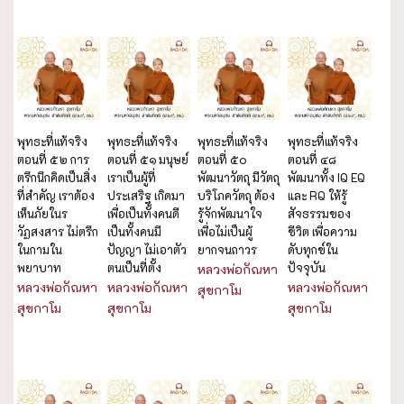
พุทธะที่แท้จริง
พุทธะที่แท้จริง
พุทธะที่แท้จริง
พุทธะที่แท้จริง
ตอนที่ ๕๒ การ
ตอนที่ ๕๑ มนุษย์
ตอนที่ ๕๐
ตอนที่ ๔๘
ตรึกนึกคิดเป็นสิ่ง
เราเป็นผู้ที่
พัฒนาวัตถุ มีวัตถุ
พัฒนาทั้ง IQ EQ
ที่สำคัญ เราต้อง
ประเสริฐ เกิดมา
บริโภควัตถุ ต้อง
และ RQ ให้รู้
เห็นภัยในร
เพื่อเป็นทั้งคนดี
รู้จักพัฒนาใจ
สัจธรรมของ
วัฏสงสาร ไม่ตรึก
เป็นทั้งคนมี
เพื่อไม่เป็นผู้
ชีวิต เพื่อความ
ในกามใน
ปัญญา ไม่เอาตัว
ยากจนถาวร
ดับทุกข์ใน
พยาบาท
ตนเป็นที่ตั้ง
ปัจจุบัน
หลวงพ่อกัณหา
หลวงพ่อกัณหา
หลวงพ่อกัณหา
หลวงพ่อกัณหา
สุขกาโม
สุขกาโม
สุขกาโม
สุขกาโม