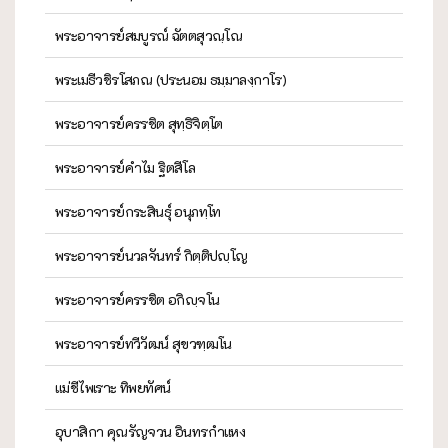
พระอาจารย์สมบูรณ์ ฉัตตสุวณฺโณ
พระเมธีวชิรโสภณ (ประนอม ธมฺมาลงฺกาโร)
พระอาจารย์ครรชิต สุทฺธิจิตฺโต
พระอาจารย์คำไม ฐิตสีโล
พระอาจารย์กระสินธุ์ อนุภทฺโท
พระอาจารย์นวลจันทร์ กิตฺติปญฺโญ
พระอาจารย์ครรชิต อกิญฺจโน
พระอาจารย์ทวีวัฒน์ สุขวฑฺฒโน
แม่ชีไพเราะ ทิพยทัศน์
อุบาสิกา คุณรัญจวน อินทรกำแหง