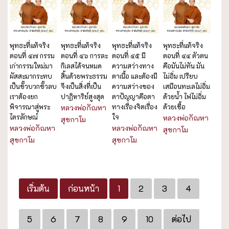
พุทธะที่แท้จริง
พุทธะที่แท้จริง
พุทธะที่แท้จริง
พุทธะที่แท้จริง
ตอนที่ ๔๗ กรรม
ตอนที่ ๔๖ การละ
ตอนที่ ๔๕ มี
ตอนที่ ๔๔ ตัวตน
เก่ากรรมใหม่มา
กิเลสได้จนหมด
ความสว่างทาง
คือมันไม่ทัน มัน
ผัสสะมากระทบ
สิ้นด้วยพระธรรม
ตาเนื้อ และต้องมี
ไม่อิ่ม เปรียบ
เป็นขั้วบวกขั้วลบ
จึงเป็นสิ่งที่เป็น
ความสว่างของ
เสมือนทะเลไม่อิ่ม
เราต้องยก
ปาฏิหาริย์สูงสุด
ตาปัญญาคือตา
ด้วยน้ำ ไฟไม่อิ่ม
พิจารณาสู่พระ
ทางเรื่องจิตเรื่อง
ด้วยเชื้อ
หลวงพ่อกัณหา
ไตรลักษณ์
ใจ
หลวงพ่อกัณหา
สุขกาโม
หลวงพ่อกัณหา
หลวงพ่อกัณหา
สุขกาโม
สุขกาโม
สุขกาโม
เริ่มต้น
ก่อนหน้า
1
2
3
4
5
6
7
8
9
10
ต่อไป