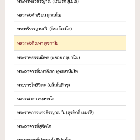
พระพรหมวชิรญาณ (โรเบิร์ต สุเมโธ)
หลวงพ่อคำเขียน สุวณฺโณ
พระศรีวรญาณ วิ. (ไหล โฆสโก)
หลวงพ่อกัณหา สุขกาโม
พระราชธรรมนิเทศ (พยอม กลฺยาโณ)
พระอาจารย์มหาดิเรก พุทธยานันโท
พระราชโพธิวิเทศ (ปสันโนภิกขุ)
หลวงพ่อดา สมฺมาคโต
พระราชภาวนาวชิรญาณ วิ. (สุรศักดิ์ เขมรํสี)
พระอาจารย์สุจิตโต
พระอาจารย์ประสงค์ ปริปุณฺโณ