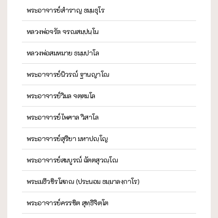
พระอาจารย์สำราญ ธมฺมธุโร
หลวงพ่อจรัล จรณสมฺปนฺโน
หลวงพ่อสมหมาย ธมฺมปาโล
พระอาจารย์นิวรณ์ ฐานญาโณ
พระอาจารย์วิมล จตฺตมโล
พระอาจารย์ไพศาล วิสาโล
พระอาจารย์สุริยา มหาปญฺโญ
พระอาจารย์สมบูรณ์ ฉัตตสุวณฺโณ
พระเมธีวชิรโสภณ (ประนอม ธมฺมาลงฺกาโร)
พระอาจารย์ครรชิต สุทฺธิจิตฺโต