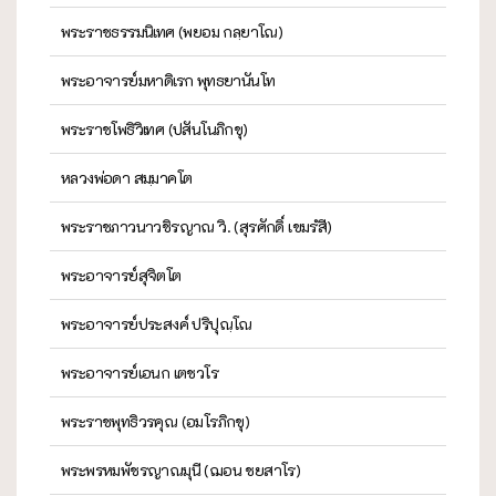
พระราชธรรมนิเทศ (พยอม กลฺยาโณ)
พระอาจารย์มหาดิเรก พุทธยานันโท
พระราชโพธิวิเทศ (ปสันโนภิกขุ)
หลวงพ่อดา สมฺมาคโต
พระราชภาวนาวชิรญาณ วิ. (สุรศักดิ์ เขมรํสี)
พระอาจารย์สุจิตโต
พระอาจารย์ประสงค์ ปริปุณฺโณ
พระอาจารย์เอนก เตชวโร
พระราชพุทธิวรคุณ (อมโรภิกขุ)
พระพรหมพัชรญาณมุนี (ฌอน ชยสาโร)