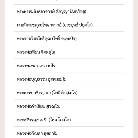
พระพรหมมังคลาจารย์ (ปัญญานันทภิกขุ)
สมเด็จพระพุทธโฆษาจารย์ (ประยุทธ์ ปยุตฺโต)
พระราชวัชรโพธิคุณ (โพธิ์ จนฺทสโร)
หลวงพ่อเทียน จิตฺตสุโภ
หลวงพ่อทอง อาภากโร
หลวงพ่อบุญธรรม อุตฺตมธมฺโม
พระพรหมวชิรญาณ (โรเบิร์ต สุเมโธ)
หลวงพ่อคำเขียน สุวณฺโณ
พระศรีวรญาณ วิ. (ไหล โฆสโก)
หลวงพ่อกัณหา สุขกาโม