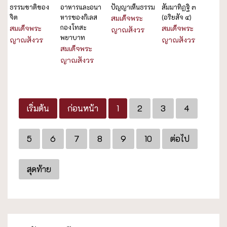
ธรรมชาติของ
อาหารและอนา
ปัญญาเห็นธรรม
สัมมาทิฏฐิ ๓
จิต
หารของกิเลส
(อริยสัจ ๔)
สมเด็จพระ
กองโทสะ
สมเด็จพระ
สมเด็จพระ
ญาณสังวร
พยาบาท
ญาณสังวร
ญาณสังวร
สมเด็จพระ
ญาณสังวร
เริ่มต้น
ก่อนหน้า
1
2
3
4
5
6
7
8
9
10
ต่อไป
สุดท้าย