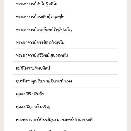
พระอาจารย์คำไม ฐิตสีโล
พระอาจารย์กระสินธุ์ อนุภทฺโท
พระอาจารย์นวลจันทร์ กิตฺติปญฺโญ
พระอาจารย์ครรชิต อกิญฺจโน
พระอาจารย์ทวีวัฒน์ สุขวฑฺฒโน
แม่ชีไพเราะ ทิพยทัศน์
อุบาสิกา คุณรัญจวน อินทรกำแหง
คุณแม่สิริ กรินชัย
คุณแม่พิกุล มโนเจริญ
ศาสตราจารย์เกียรติคุณ นายแพทย์ประเวศ วะสี