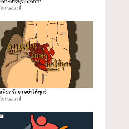
์ต้องคลายสุขต้องสร้าง
ใน Playlist นี้
เพียร รักษา อย่าให้ทุกข์
ใน Playlist นี้