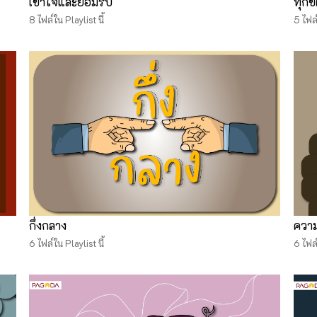
เข้าใจและยอมรับ
ทุกข
8 ไฟล์ใน Playlist นี้
5 ไฟล์
กึ่งกลาง
ความ
6 ไฟล์ใน Playlist นี้
6 ไฟล์