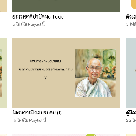
ธรรมชาติบำบัดNo Toxic
ตัวเ
5 ไฟล์ใน Playlist นี้
5 ไฟล์
โครงการฝึกอบรมตน (1)
คู่ม
16 ไฟล์ใน Playlist นี้
22 ไฟล