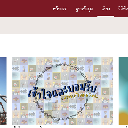
หน้าแรก
ฐานข้อมูล
เสียง
วีดิทั