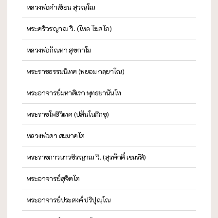
หลวงพ่อคำเขียน สุวณฺโณ
พระศรีวรญาณ วิ. (ไหล โฆสโก)
หลวงพ่อกัณหา สุขกาโม
พระราชธรรมนิเทศ (พยอม กลฺยาโณ)
พระอาจารย์มหาดิเรก พุทธยานันโท
พระราชโพธิวิเทศ (ปสันโนภิกขุ)
หลวงพ่อดา สมฺมาคโต
พระราชภาวนาวชิรญาณ วิ. (สุรศักดิ์ เขมรํสี)
พระอาจารย์สุจิตโต
พระอาจารย์ประสงค์ ปริปุณฺโณ