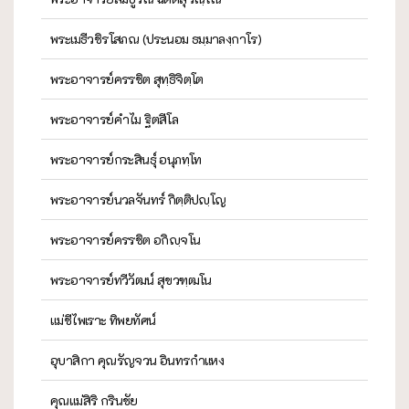
พระเมธีวชิรโสภณ (ประนอม ธมฺมาลงฺกาโร)
พระอาจารย์ครรชิต สุทฺธิจิตฺโต
พระอาจารย์คำไม ฐิตสีโล
พระอาจารย์กระสินธุ์ อนุภทฺโท
พระอาจารย์นวลจันทร์ กิตฺติปญฺโญ
พระอาจารย์ครรชิต อกิญฺจโน
พระอาจารย์ทวีวัฒน์ สุขวฑฺฒโน
แม่ชีไพเราะ ทิพยทัศน์
อุบาสิกา คุณรัญจวน อินทรกำแหง
คุณแม่สิริ กรินชัย