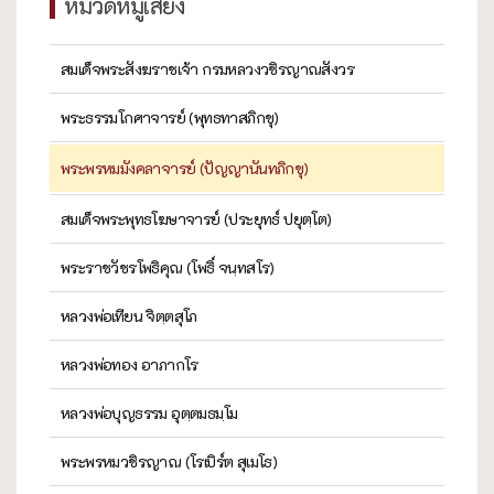
หมวดหมู่เสียง
สมเด็จพระสังฆราชเจ้า กรมหลวงวชิรญาณสังวร
พระธรรมโกศาจารย์ (พุทธทาสภิกขุ)
พระพรหมมังคลาจารย์ (ปัญญานันทภิกขุ)
สมเด็จพระพุทธโฆษาจารย์ (ประยุทธ์ ปยุตฺโต)
พระราชวัชรโพธิคุณ (โพธิ์ จนฺทสโร)
หลวงพ่อเทียน จิตฺตสุโภ
หลวงพ่อทอง อาภากโร
หลวงพ่อบุญธรรม อุตฺตมธมฺโม
พระพรหมวชิรญาณ (โรเบิร์ต สุเมโธ)