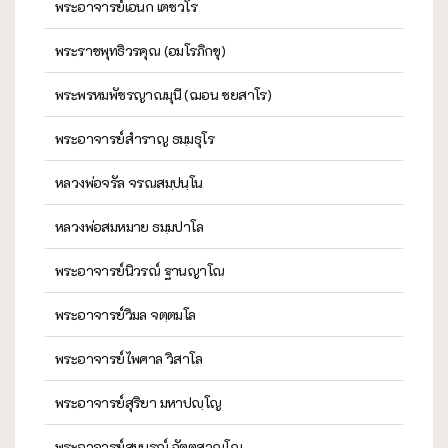
พระอาจารย์เอนก เตชวโร
พระราชพุทธิวรคุณ (อมโรภิกขุ)
พระพรหมพัชรญาณมุนี (ฌอน ชยสาโร)
พระอาจารย์สำราญ ธมฺมธุโร
หลวงพ่อจรัล จรณสมฺปนฺโน
หลวงพ่อสมหมาย ธมฺมปาโล
พระอาจารย์นิวรณ์ ฐานญาโณ
พระอาจารย์วิมล จตฺตมโล
พระอาจารย์ไพศาล วิสาโล
พระอาจารย์สุริยา มหาปญฺโญ
พระอาจารย์สมบูรณ์ ฉัตตสุวณฺโณ