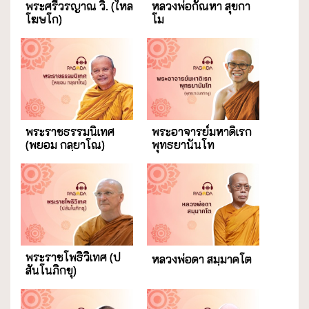
พระศรีวรญาณ วิ. (ไหล
หลวงพ่อกัณหา สุขกา
โฆษโก)
โม
พระราชธรรมนิเทศ
พระอาจารย์มหาดิเรก
(พยอม กลฺยาโณ)
พุทธยานันโท
พระราชโพธิวิเทศ (ป
หลวงพ่อดา สมฺมาคโต
สันโนภิกขุ)