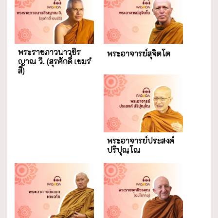
พระราชภาวนาวชิร
พระอาจารย์สุจิตโต
ญาณ วิ. (สุรศักดิ์ เขมรํ
สี)
พระอาจารย์ประสงค์
ปริปุณฺโณ