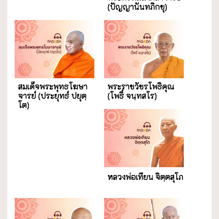
(ปัญญานันทภิกขุ)
สมเด็จพระพุทธโฆษา
พระราชวัชรโพธิคุณ
จารย์ (ประยุทธ์ ปยุตฺ
(โพธิ์ จนฺทสโร)
โต)
หลวงพ่อเทียน จิตฺตสุโภ