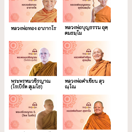
หลวงพ่อบุญธรรม อุตฺ
หลวงพ่อทอง อาภากโร
ตมธมฺโม
พระพรหมวชิรญาณ
หลวงพ่อคำเขียน สุว
(โรเบิร์ต สุเมโธ)
ณฺโณ