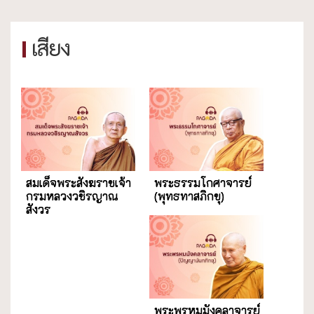
เสียง
... โหลดภาพ
สมเด็จพระสังฆราชเจ้า
พระธรรมโกศาจารย์
กรมหลวงวชิรญาณ
(พุทธทาสภิกขุ)
สังวร
พระพรหมมังคลาจารย์