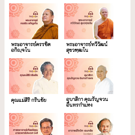
พระอาจารย์ครรชิต
พระอาจารย์ทวีวัฒน์
อกิญฺจโน
สุขวฑฺฒโน
อุบาสิกา คุณรัญจวน
คุณแม่สิริ กรินชัย
อินทรกำแหง