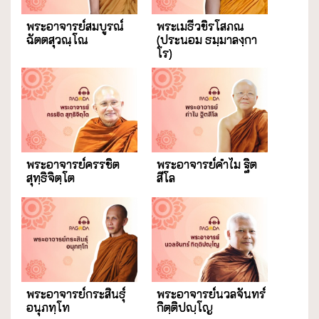
พระอาจารย์สมบูรณ์
พระเมธีวชิรโสภณ
ฉัตตสุวณฺโณ
(ประนอม ธมฺมาลงฺกา
โร)
พระอาจารย์ครรชิต
พระอาจารย์คำไม ฐิต
สุทฺธิจิตฺโต
สีโล
พระอาจารย์กระสินธุ์
พระอาจารย์นวลจันทร์
อนุภทฺโท
กิตฺติปญฺโญ