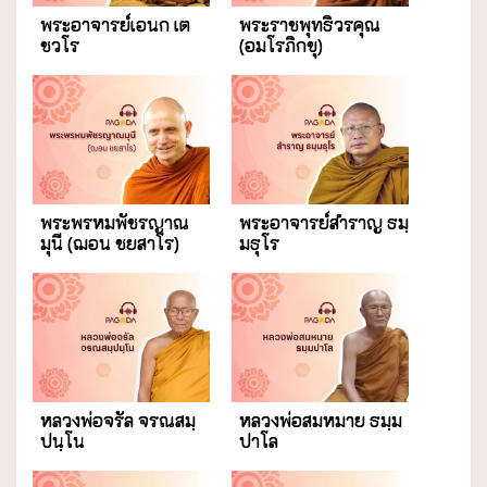
พระอาจารย์เอนก เต
พระราชพุทธิวรคุณ
ชวโร
(อมโรภิกขุ)
พระพรหมพัชรญาณ
พระอาจารย์สำราญ ธมฺ
มุนี (ฌอน ชยสาโร)
มธุโร
หลวงพ่อจรัล จรณสมฺ
หลวงพ่อสมหมาย ธมฺม
ปนฺโน
ปาโล