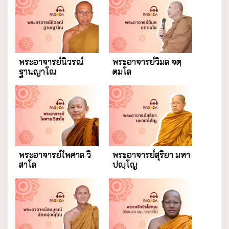
พระอาจารย์นิวรณ์
พระอาจารย์วิมล จตฺ
ฐานญาโณ
ตมโล
พระอาจารย์ไพศาล วิ
พระอาจารย์สุริยา มหา
สาโล
ปญฺโญ