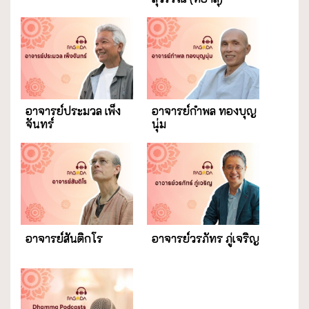
อาจารย์ประมวล เพ็ง
อาจารย์กำพล ทองบุญ
จันทร์
นุ่ม
อาจารย์สันติกโร
อาจารย์วรภัทร ภู่เจริญ