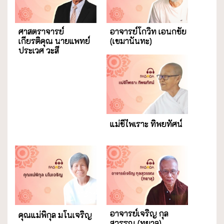
ศาสตราจารย์
อาจารย์โกวิท เอนกชัย
เกียรติคุณ นายแพทย์
(เขมานันทะ)
ประเวศ วะสี
แม่ชีไพเราะ ทิพยทัศน์
อาจารย์เจริญ กุล
คุณแม่พิกุล มโนเจริญ
สุวรรณ (ทยาลุ)