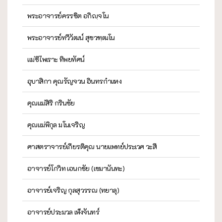
พระอาจารย์ครรชิต อกิญฺจโน
พระอาจารย์ทวีวัฒน์ สุขวฑฺฒโน
แม่ชีไพเราะ ทิพยทัศน์
อุบาสิกา คุณรัญจวน อินทรกำแหง
คุณแม่สิริ กรินชัย
คุณแม่พิกุล มโนเจริญ
ศาสตราจารย์เกียรติคุณ นายแพทย์ประเวศ วะสี
อาจารย์โกวิท เอนกชัย (เขมานันทะ)
อาจารย์เจริญ กุลสุวรรณ (ทยาลุ)
อาจารย์ประมวล เพ็งจันทร์