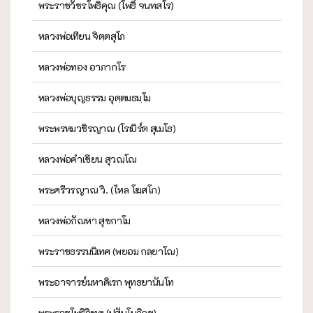
พระราชวัชรโพธิคุณ (โพธิ์ จนฺทสโร)
หลวงพ่อเทียน จิตฺตสุโภ
หลวงพ่อทอง อาภากโร
หลวงพ่อบุญธรรม อุตฺตมธมฺโม
พระพรหมวชิรญาณ (โรเบิร์ต สุเมโธ)
หลวงพ่อคำเขียน สุวณฺโณ
พระศรีวรญาณ วิ. (ไหล โฆสโก)
หลวงพ่อกัณหา สุขกาโม
พระราชธรรมนิเทศ (พยอม กลฺยาโณ)
พระอาจารย์มหาดิเรก พุทธยานันโท
พระราชโพธิวิเทศ (ปสันโนภิกขุ)