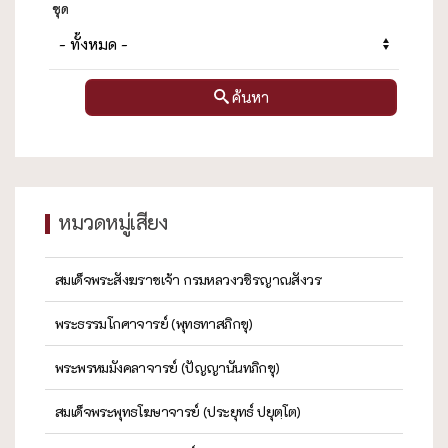
ชุด
ค้นหา
หมวดหมู่เสียง
สมเด็จพระสังฆราชเจ้า กรมหลวงวชิรญาณสังวร
พระธรรมโกศาจารย์ (พุทธทาสภิกขุ)
พระพรหมมังคลาจารย์ (ปัญญานันทภิกขุ)
สมเด็จพระพุทธโฆษาจารย์ (ประยุทธ์ ปยุตฺโต)