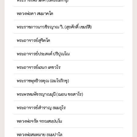
หลวงพ่อดา สมฺมาคโต
พระราชภาวนาวชิรญาณ วิ. (สุรศักดิ์ เขมรํสี)
พระอาจารย์สุจิตโต
พระอาจารย์ประสงค์ ปริปุณฺโณ
พระอาจารย์เอนก เตชวโร
พระราชพุทธิวรคุณ (อมโรภิกขุ)
พระพรหมพัชรญาณมุนี (ฌอน ชยสาโร)
พระอาจารย์สำราญ ธมฺมธุโร
หลวงพ่อจรัล จรณสมฺปนฺโน
หลวงพ่อสมหมาย ธมฺมปาโล