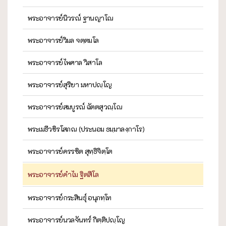
พระอาจารย์นิวรณ์ ฐานญาโณ
พระอาจารย์วิมล จตฺตมโล
พระอาจารย์ไพศาล วิสาโล
พระอาจารย์สุริยา มหาปญฺโญ
พระอาจารย์สมบูรณ์ ฉัตตสุวณฺโณ
พระเมธีวชิรโสภณ (ประนอม ธมฺมาลงฺกาโร)
พระอาจารย์ครรชิต สุทฺธิจิตฺโต
พระอาจารย์คำไม ฐิตสีโล
พระอาจารย์กระสินธุ์ อนุภทฺโท
พระอาจารย์นวลจันทร์ กิตฺติปญฺโญ