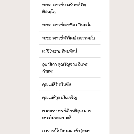
พระอาจารย์นวลจันทร์ กิตฺ
ติปญฺโญ
พระอาจารย์ครรชิต อกิญฺจโน
พระอาจารย์ทวีวัฒน์ สุขวฑฺฒโน
แม่ชีไพเราะ ทิพยทัศน์
อุบาสิกา คุณรัญจวน อินทร
กำแหง
คุณแม่สิริ กรินชัย
คุณแม่พิกุล มโนเจริญ
ศาสตราจารย์เกียรติคุณ นาย
แพทย์ประเวศ วะสี
อาจารย์โกวิท เอนกชัย (เขมา