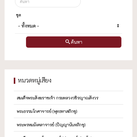
ชุด
ค้นหา
หมวดหมู่เสียง
สมเด็จพระสังฆราชเจ้า กรมหลวงวชิรญาณสังวร
พระธรรมโกศาจารย์ (พุทธทาสภิกขุ)
พระพรหมมังคลาจารย์ (ปัญญานันทภิกขุ)