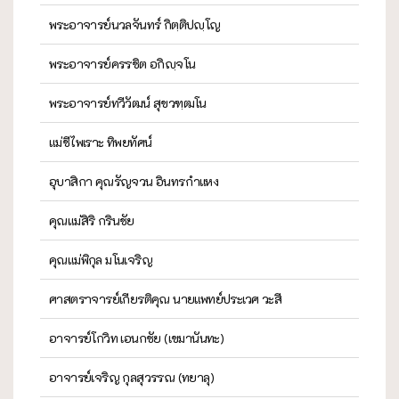
พระอาจารย์นวลจันทร์ กิตฺติปญฺโญ
พระอาจารย์ครรชิต อกิญฺจโน
พระอาจารย์ทวีวัฒน์ สุขวฑฺฒโน
แม่ชีไพเราะ ทิพยทัศน์
อุบาสิกา คุณรัญจวน อินทรกำแหง
คุณแม่สิริ กรินชัย
คุณแม่พิกุล มโนเจริญ
ศาสตราจารย์เกียรติคุณ นายแพทย์ประเวศ วะสี
อาจารย์โกวิท เอนกชัย (เขมานันทะ)
อาจารย์เจริญ กุลสุวรรณ (ทยาลุ)