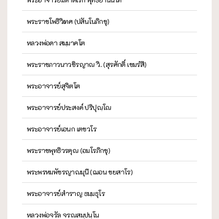
พระราชโพธิวิเทศ (ปสันโนภิกขุ)
หลวงพ่อดา สมฺมาคโต
พระราชภาวนาวชิรญาณ วิ. (สุรศักดิ์ เขมรํสี)
พระอาจารย์สุจิตโต
พระอาจารย์ประสงค์ ปริปุณฺโณ
พระอาจารย์เอนก เตชวโร
พระราชพุทธิวรคุณ (อมโรภิกขุ)
พระพรหมพัชรญาณมุนี (ฌอน ชยสาโร)
พระอาจารย์สำราญ ธมฺมธุโร
หลวงพ่อจรัล จรณสมฺปนฺโน