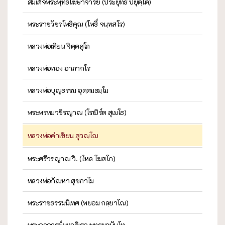
สมเด็จพระพุทธโฆษาจารย์ (ประยุทธ์ ปยุตฺโต)
พระราชวัชรโพธิคุณ (โพธิ์ จนฺทสโร)
หลวงพ่อเทียน จิตฺตสุโภ
หลวงพ่อทอง อาภากโร
หลวงพ่อบุญธรรม อุตฺตมธมฺโม
พระพรหมวชิรญาณ (โรเบิร์ต สุเมโธ)
หลวงพ่อคำเขียน สุวณฺโณ
พระศรีวรญาณ วิ. (ไหล โฆสโก)
หลวงพ่อกัณหา สุขกาโม
พระราชธรรมนิเทศ (พยอม กลฺยาโณ)
พระอาจารย์มหาดิเรก พุทธยานันโท