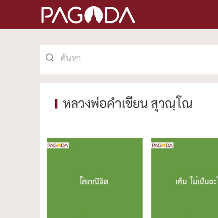
หลวงพ่อคำเขียน สุวณฺโณ