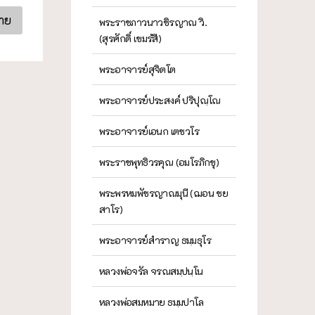
้าย
พระราชภาวนาวชิรญาณ วิ.
(สุรศักดิ์ เขมรํสี)
พระอาจารย์สุจิตโต
พระอาจารย์ประสงค์ ปริปุณฺโณ
พระอาจารย์เอนก เตชวโร
พระราชพุทธิวรคุณ (อมโรภิกขุ)
พระพรหมพัชรญาณมุนี (ฌอน ชย
สาโร)
พระอาจารย์สำราญ ธมฺมธุโร
หลวงพ่อจรัล จรณสมฺปนฺโน
หลวงพ่อสมหมาย ธมฺมปาโล