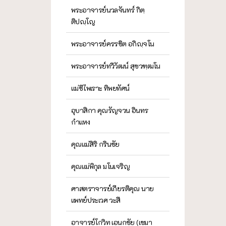
พระอาจารย์นวลจันทร์ กิตฺ
ติปญฺโญ
พระอาจารย์ครรชิต อกิญฺจโน
พระอาจารย์ทวีวัฒน์ สุขวฑฺฒโน
แม่ชีไพเราะ ทิพยทัศน์
อุบาสิกา คุณรัญจวน อินทร
กำแหง
คุณแม่สิริ กรินชัย
คุณแม่พิกุล มโนเจริญ
ศาสตราจารย์เกียรติคุณ นาย
แพทย์ประเวศ วะสี
อาจารย์โกวิท เอนกชัย (เขมา