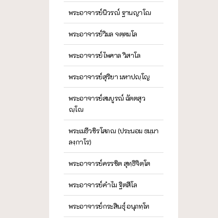
พระอาจารย์นิวรณ์ ฐานญาโณ
พระอาจารย์วิมล จตฺตมโล
พระอาจารย์ไพศาล วิสาโล
พระอาจารย์สุริยา มหาปญฺโญ
พระอาจารย์สมบูรณ์ ฉัตตสุว
ณฺโณ
พระเมธีวชิรโสภณ (ประนอม ธมฺมา
ลงฺกาโร)
พระอาจารย์ครรชิต สุทฺธิจิตฺโต
พระอาจารย์คำไม ฐิตสีโล
พระอาจารย์กระสินธุ์ อนุภทฺโท