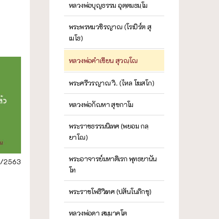
หลวงพ่อบุญธรรม อุตฺตมธมฺโม
พระพรหมวชิรญาณ (โรเบิร์ต สุ
เมโธ)
หลวงพ่อคำเขียน สุวณฺโณ
พระศรีวรญาณ วิ. (ไหล โฆสโก)
หลวงพ่อกัณหา สุขกาโม
พระราชธรรมนิเทศ (พยอม กลฺ
ยาโณ)
พระอาจารย์มหาดิเรก พุทธยานัน
/2563
โท
พระราชโพธิวิเทศ (ปสันโนภิกขุ)
หลวงพ่อดา สมฺมาคโต