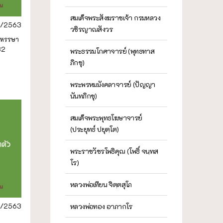
สมเด็จพระสังฆราชเจ้า กรมหลวง
/2563
วชิรญาณสังวร
มหรรษา
32
พระธรรมโกศาจารย์ (พุทธทาส
ภิกขุ)
พระพรหมมังคลาจารย์ (ปัญญา
นันทภิกขุ)
สมเด็จพระพุทธโฆษาจารย์
(ประยุทธ์ ปยุตฺโต)
พระราชวัชรโพธิคุณ (โพธิ์ จนฺทส
โร)
หลวงพ่อเทียน จิตฺตสุโภ
/2563
หลวงพ่อทอง อาภากโร