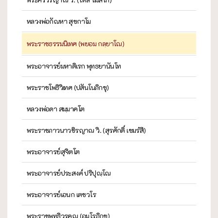
หลวงพ่อกัณหา สุขกาโม
พระราชธรรมนิเทศ (พยอม กลฺยาโณ)
พระอาจารย์มหาดิเรก พุทธยานันโท
พระราชโพธิวิเทศ (ปสันโนภิกขุ)
หลวงพ่อดา สมฺมาคโต
พระราชภาวนาวชิรญาณ วิ. (สุรศักดิ์ เขมรํสี)
พระอาจารย์สุจิตโต
พระอาจารย์ประสงค์ ปริปุณฺโณ
พระอาจารย์เอนก เตชวโร
พระราชพุทธิวรคุณ (อมโรภิกขุ)