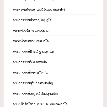
พระพรหมพัชรญาณมุนี (ฌอน ชยสาโร)
พระอาจารย์สำราญ ธมฺมธุโร
หลวงพ่อจรัล จรณสมฺปนฺโน
หลวงพ่อสมหมาย ธมฺมปาโล
พระอาจารย์นิวรณ์ ฐานญาโณ
พระอาจารย์วิมล จตฺตมโล
พระอาจารย์ไพศาล วิสาโล
พระอาจารย์สุริยา มหาปญฺโญ
พระอาจารย์สมบูรณ์ ฉัตตสุวณฺโณ
พระเมธีวชิรโสภณ (ประนอม ธมฺมาลงฺกาโร)