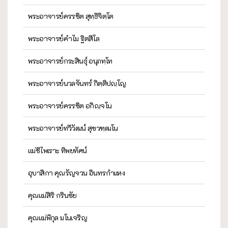
พระอาจารย์ครรชิต สุทฺธิจิตฺโต
พระอาจารย์คำไม ฐิตสีโล
พระอาจารย์กระสินธุ์ อนุภทฺโท
พระอาจารย์นวลจันทร์ กิตฺติปญฺโญ
พระอาจารย์ครรชิต อกิญฺจโน
พระอาจารย์ทวีวัฒน์ สุขวฑฺฒโน
แม่ชีไพเราะ ทิพยทัศน์
อุบาสิกา คุณรัญจวน อินทรกำแหง
คุณแม่สิริ กรินชัย
คุณแม่พิกุล มโนเจริญ