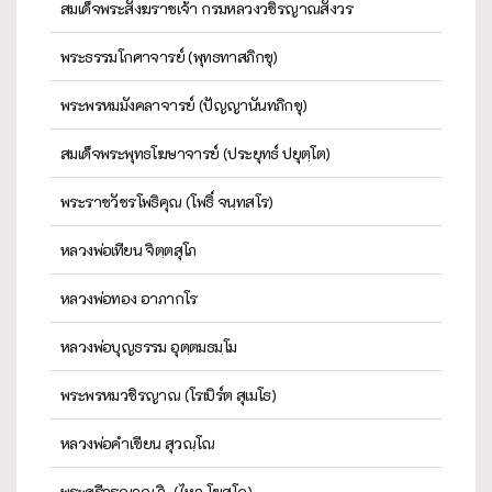
สมเด็จพระสังฆราชเจ้า กรมหลวงวชิรญาณสังวร
พระธรรมโกศาจารย์ (พุทธทาสภิกขุ)
พระพรหมมังคลาจารย์ (ปัญญานันทภิกขุ)
สมเด็จพระพุทธโฆษาจารย์ (ประยุทธ์ ปยุตฺโต)
พระราชวัชรโพธิคุณ (โพธิ์ จนฺทสโร)
หลวงพ่อเทียน จิตฺตสุโภ
หลวงพ่อทอง อาภากโร
หลวงพ่อบุญธรรม อุตฺตมธมฺโม
พระพรหมวชิรญาณ (โรเบิร์ต สุเมโธ)
หลวงพ่อคำเขียน สุวณฺโณ
พระศรีวรญาณ วิ. (ไหล โฆสโก)