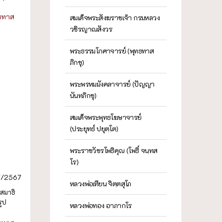
ธทาส
สมเด็จพระสังฆราชเจ้า กรมหลวง
วชิรญาณสังวร
พระธรรมโกศาจารย์ (พุทธทาส
ภิกขุ)
พระพรหมมังคลาจารย์ (ปัญญา
นันทภิกขุ)
สมเด็จพระพุทธโฆษาจารย์
(ประยุทธ์ ปยุตฺโต)
พระราชวัชรโพธิคุณ (โพธิ์ จนฺทส
โร)
7/2567
หลวงพ่อเทียน จิตฺตสุโภ
 สมาธิ
รูป
หลวงพ่อทอง อาภากโร