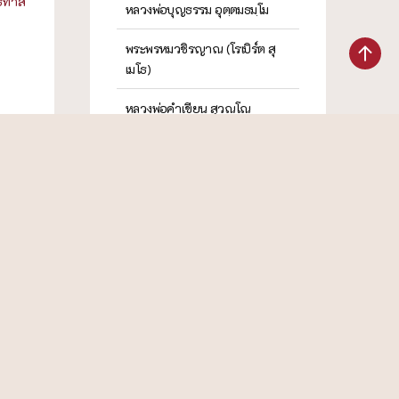
ธทาส
หลวงพ่อบุญธรรม อุตฺตมธมฺโม
พระพรหมวชิรญาณ (โรเบิร์ต สุ
เมโธ)
หลวงพ่อคำเขียน สุวณฺโณ
พระศรีวรญาณ วิ. (ไหล โฆสโก)
หลวงพ่อกัณหา สุขกาโม
พระราชธรรมนิเทศ (พยอม กลฺ
7/2567
ยาโณ)
 เบญจ
พระอาจารย์มหาดิเรก พุทธยานัน
ธทาส
โท
พระราชโพธิวิเทศ (ปสันโนภิกขุ)
หลวงพ่อดา สมฺมาคโต