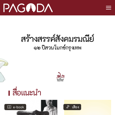
สร้างสรรค์สังคมรมณีย์
๑๒ ปีสวนโมกข์กรุงเทพ
สื่อแนะนำ
e-book
เสียง