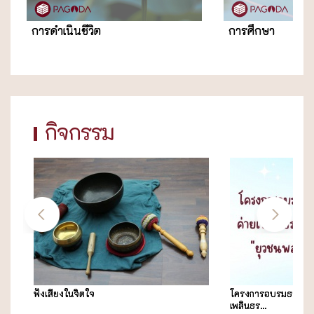
การดำเนินชีวิต
การศึกษา
กิจกรรม
โครงการอบรมธรรมะสำหรับเยาวชน ค่าย
คุยกับหมอ
เพลินธร...
มาะก...