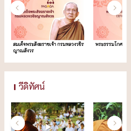
สมเด็จพระสังฆราชเจ้า กรมหลวงวชิร
พระธรรมโกศาจารย
ญาณสังวร
วีดิทัศน์