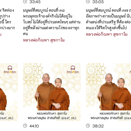
33:45
35:05
๙ จิตท่อง
มนุษย์ที่สมบูรณ์ ตอนที่ ๓๘
มนุษย์ที่สมบูรณ์ ตอนที่ ๓๗ เ
รูปร่าง
พระพุทธเจ้าองค์จริงไม่ได้อยู่ใน
อัตภาพร่างกายเป็นมนุษย์ นับ
นี้ ใคร
โบสถ์ ไม่ได้อยู่ที่ประเทศไหนๆ แต่ท่าน
ตำแหน่งที่ประเสริฐ ที่ต้องต
ากบ่วงมาร
อยู่ที่หลังม่านแห่งความโง่ของเราทุก
ตนเองให้จิตใจสูงส่งขึ้นไป
คน
ม
หลวงพ่อกัณหา สุขกาโม
หลวงพ่อกัณหา สุขกาโม
44:10
38:32