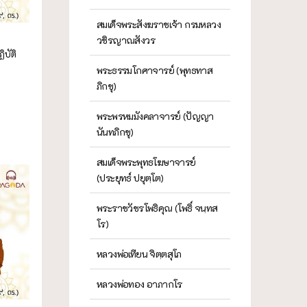
สมเด็จพระสังฆราชเจ้า กรมหลวง
วชิรญาณสังวร
ิบัติ
พระธรรมโกศาจารย์ (พุทธทาส
ภิกขุ)
พระพรหมมังคลาจารย์ (ปัญญา
นันทภิกขุ)
สมเด็จพระพุทธโฆษาจารย์
(ประยุทธ์ ปยุตฺโต)
พระราชวัชรโพธิคุณ (โพธิ์ จนฺทส
โร)
หลวงพ่อเทียน จิตฺตสุโภ
หลวงพ่อทอง อาภากโร