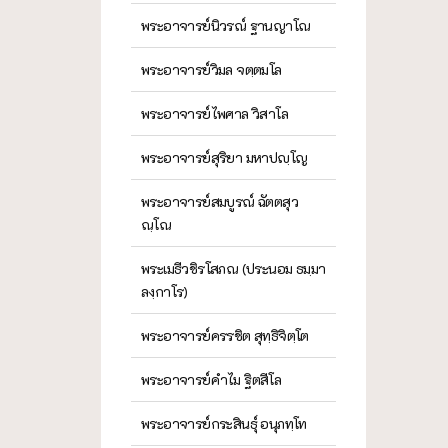
พระอาจารย์นิวรณ์ ฐานญาโณ
พระอาจารย์วิมล จตฺตมโล
พระอาจารย์ไพศาล วิสาโล
พระอาจารย์สุริยา มหาปญฺโญ
พระอาจารย์สมบูรณ์ ฉัตตสุว
ณฺโณ
พระเมธีวชิรโสภณ (ประนอม ธมฺมา
ลงฺกาโร)
พระอาจารย์ครรชิต สุทฺธิจิตฺโต
พระอาจารย์คำไม ฐิตสีโล
พระอาจารย์กระสินธุ์ อนุภทฺโท