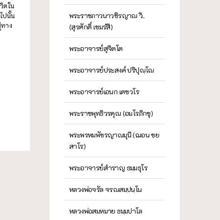
ีวิตใน
พระราชภาวนาวชิรญาณ วิ.
ไปนั้น
ู่ทาง
(สุรศักดิ์ เขมรํสี)
พระอาจารย์สุจิตโต
พระอาจารย์ประสงค์ ปริปุณฺโณ
พระอาจารย์เอนก เตชวโร
พระราชพุทธิวรคุณ (อมโรภิกขุ)
พระพรหมพัชรญาณมุนี (ฌอน ชย
สาโร)
พระอาจารย์สำราญ ธมฺมธุโร
หลวงพ่อจรัล จรณสมฺปนฺโน
หลวงพ่อสมหมาย ธมฺมปาโล