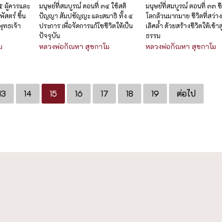
๓๕ ผู้ควรและ
มนุษย์ที่สมบูรณ์ ตอนที่ ๓๔ ใช้สติ
มนุษย์ที่สมบูรณ์ ตอนที่ ๓๓ ช
ัสตร์ ขึ้น
ปัญญา สัมปชัญญะ และสมาธิ ทั้ง ๔
โลกล้วนมากมาย ชีวิตที่สว่าง
ะพุทธเจ้า
ประการ เพื่อจัดการแก้ไขชีวิตให้เป็น
เลิศล้ำ ด้วยสร้างชีวิตให้เข้าส
ปัจจุบัน
ธรรม
ม
หลวงพ่อกัณหา สุขกาโม
หลวงพ่อกัณหา สุขกาโม
13
14
15
16
17
18
19
ต่อไป