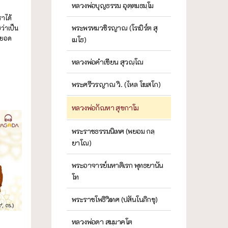
หลวงพ่อบุญธรรม อุตฺตมธมฺโม
ราได้
พระพรหมวชิรญาณ (โรเบิร์ต สุ
ว่าเป็น
่อยอด
เมโธ)
หลวงพ่อคำเขียน สุวณฺโณ
พระศรีวรญาณ วิ. (ไหล โฆสโก)
หลวงพ่อกัณหา สุขกาโม
พระราชธรรมนิเทศ (พยอม กลฺ
ยาโณ)
พระอาจารย์มหาดิเรก พุทธยานัน
โท
พระราชโพธิวิเทศ (ปสันโนภิกขุ)
หลวงพ่อดา สมฺมาคโต