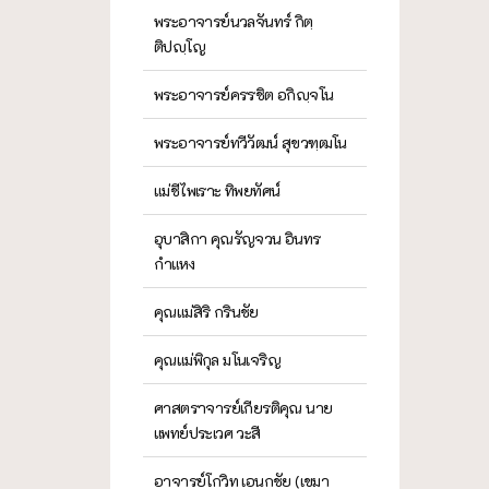
พระอาจารย์นวลจันทร์ กิตฺ
ติปญฺโญ
พระอาจารย์ครรชิต อกิญฺจโน
พระอาจารย์ทวีวัฒน์ สุขวฑฺฒโน
แม่ชีไพเราะ ทิพยทัศน์
อุบาสิกา คุณรัญจวน อินทร
กำแหง
คุณแม่สิริ กรินชัย
คุณแม่พิกุล มโนเจริญ
ศาสตราจารย์เกียรติคุณ นาย
แพทย์ประเวศ วะสี
อาจารย์โกวิท เอนกชัย (เขมา