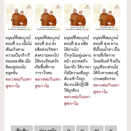
มนุษย์ที่สมบูรณ์
มนุษย์ที่สมบูรณ์
มนุษย์ที่สมบูรณ์
มนุษย์ที่สมบูรณ์
ตอนที่ ๖๐ เมื่อไม่
ตอนที่ ๕๙ ส่ง
ตอนที่ ๕๘ อดีต
ตอนที่ ๕๗ ทาน
เห็นแจ้งตาม
อดีตส่งอวิชชา
ได้ผ่านไป
ที่เปื้อนน้ำตา เป็น
ความเป็นจริง ก็
ส่งความหลงไป
ปัจจุบันอยู่เฉพาะ
ทานที่เกิดจาก
ย่อมหลงติด เมื่อ
ให้พระรัตนตรัย
หน้า อนาคตยัง
โทษทัณฑ์ จึงเป็น
ติดอยู่ย่อมไม่
เกิดขึ้นที่กาย
ไม่มาถึง ให้เราพา
บุญเทียบส่วนไม่
หลุดพ้น
วาจาใจตน
กันมีความเห็นถูก
ได้กับทานของผู้
ต้องเข้าใจถูก
ประพฤติธรรม
หลวงพ่อกัณหา
หลวงพ่อกัณหา
ต้องจะได้ปฏิบัติ
หลวงพ่อกัณหา
สุขกาโม
สุขกาโม
ให้ถูกต้อง
สุขกาโม
หลวงพ่อกัณหา
สุขกาโม