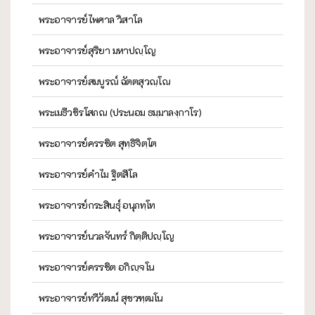
พระอาจารย์ไพศาล วิสาโล
พระอาจารย์สุริยา มหาปญฺโญ
พระอาจารย์สมบูรณ์ ฉัตตสุวณฺโณ
พระเมธีวชิรโสภณ (ประนอม ธมฺมาลงฺกาโร)
พระอาจารย์ครรชิต สุทฺธิจิตฺโต
พระอาจารย์คำไม ฐิตสีโล
พระอาจารย์กระสินธุ์ อนุภทฺโท
พระอาจารย์นวลจันทร์ กิตฺติปญฺโญ
พระอาจารย์ครรชิต อกิญฺจโน
พระอาจารย์ทวีวัฒน์ สุขวฑฺฒโน