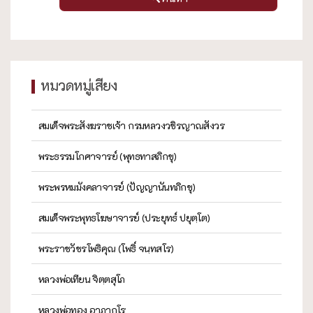
หมวดหมู่เสียง
สมเด็จพระสังฆราชเจ้า กรมหลวงวชิรญาณสังวร
พระธรรมโกศาจารย์ (พุทธทาสภิกขุ)
พระพรหมมังคลาจารย์ (ปัญญานันทภิกขุ)
สมเด็จพระพุทธโฆษาจารย์ (ประยุทธ์ ปยุตฺโต)
พระราชวัชรโพธิคุณ (โพธิ์ จนฺทสโร)
หลวงพ่อเทียน จิตฺตสุโภ
หลวงพ่อทอง อาภากโร