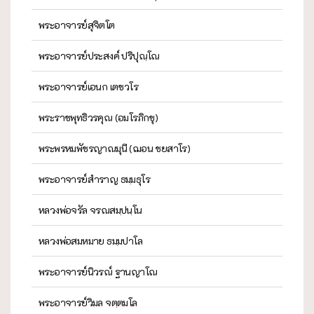
พระอาจารย์สุจิตโต
พระอาจารย์ประสงค์ ปริปุณฺโณ
พระอาจารย์เอนก เตชวโร
พระราชพุทธิวรคุณ (อมโรภิกขุ)
พระพรหมพัชรญาณมุนี (ฌอน ชยสาโร)
พระอาจารย์สำราญ ธมฺมธุโร
หลวงพ่อจรัล จรณสมฺปนฺโน
หลวงพ่อสมหมาย ธมฺมปาโล
พระอาจารย์นิวรณ์ ฐานญาโณ
พระอาจารย์วิมล จตฺตมโล