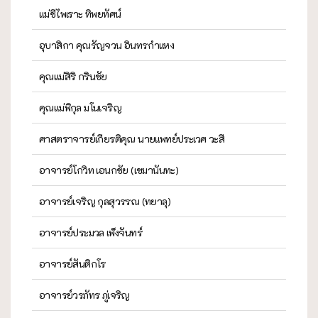
แม่ชีไพเราะ ทิพยทัศน์
อุบาสิกา คุณรัญจวน อินทรกำแหง
คุณแม่สิริ กรินชัย
คุณแม่พิกุล มโนเจริญ
ศาสตราจารย์เกียรติคุณ นายแพทย์ประเวศ วะสี
อาจารย์โกวิท เอนกชัย (เขมานันทะ)
อาจารย์เจริญ กุลสุวรรณ (ทยาลุ)
อาจารย์ประมวล เพ็งจันทร์
อาจารย์สันติกโร
อาจารย์วรภัทร ภู่เจริญ