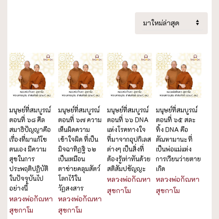
มนุษย์ที่สมบูรณ์
มนุษย์ที่สมบูรณ์
มนุษย์ที่สมบูรณ์
มนุษย์ที่สมบูรณ์
ตอนที่ ๖๘ ศีล
ตอนที่ ๖๗ ความ
ตอนที่ ๖๖ DNA
ตอนที่ ๖๕ สละ
สมาธิปัญญาคือ
เห็นผิดความ
แห่งโรคทางใจ
ทิ้ง DNA คือ
เรื่องที่มาแก้ไข
เข้าใจผิด ที่เป็น
ที่มาจากอุปกิเลส
ตัณหามานะ ที่
ตนเอง มีความ
มิจฉาทิฏฐิ ๖๒
ต่างๆ เป็นสิ่งที่
เป็นพ่อแม่แห่ง
สุขในการ
เป็นเหมือน
ต้องรู้เท่าทันด้วย
การเวียนว่ายตาย
ประพฤติปฏิบัติ
ตาข่ายคลุมสัตว์
สติสัมปชัญญะ
เกิด
ในปัจจุบันไป
โลกไว้ใน
หลวงพ่อกัณหา
หลวงพ่อกัณหา
อย่างนี้
วัฏสงสาร
สุขกาโม
สุขกาโม
หลวงพ่อกัณหา
หลวงพ่อกัณหา
สุขกาโม
สุขกาโม