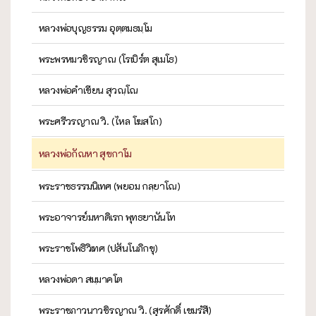
หลวงพ่อบุญธรรม อุตฺตมธมฺโม
พระพรหมวชิรญาณ (โรเบิร์ต สุเมโธ)
หลวงพ่อคำเขียน สุวณฺโณ
พระศรีวรญาณ วิ. (ไหล โฆสโก)
หลวงพ่อกัณหา สุขกาโม
พระราชธรรมนิเทศ (พยอม กลฺยาโณ)
พระอาจารย์มหาดิเรก พุทธยานันโท
พระราชโพธิวิเทศ (ปสันโนภิกขุ)
หลวงพ่อดา สมฺมาคโต
พระราชภาวนาวชิรญาณ วิ. (สุรศักดิ์ เขมรํสี)