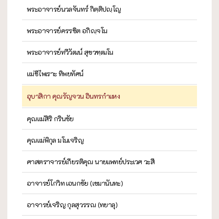
พระอาจารย์นวลจันทร์ กิตฺติปญฺโญ
พระอาจารย์ครรชิต อกิญฺจโน
พระอาจารย์ทวีวัฒน์ สุขวฑฺฒโน
แม่ชีไพเราะ ทิพยทัศน์
อุบาสิกา คุณรัญจวน อินทรกำแหง
คุณแม่สิริ กรินชัย
คุณแม่พิกุล มโนเจริญ
ศาสตราจารย์เกียรติคุณ นายแพทย์ประเวศ วะสี
อาจารย์โกวิท เอนกชัย (เขมานันทะ)
อาจารย์เจริญ กุลสุวรรณ (ทยาลุ)