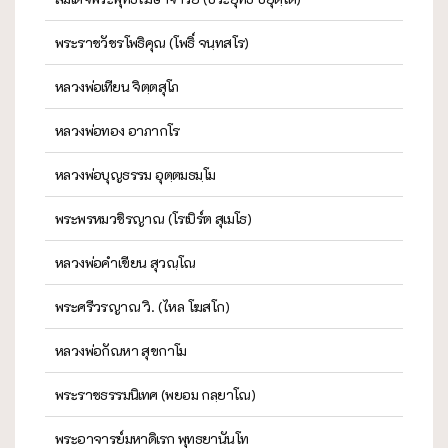
พระราชวัชรโพธิคุณ (โพธิ์ จนฺทสโร)
หลวงพ่อเทียน จิตฺตสุโภ
หลวงพ่อทอง อาภากโร
หลวงพ่อบุญธรรม อุตฺตมธมฺโม
พระพรหมวชิรญาณ (โรเบิร์ต สุเมโธ)
หลวงพ่อคำเขียน สุวณฺโณ
พระศรีวรญาณ วิ. (ไหล โฆสโก)
หลวงพ่อกัณหา สุขกาโม
พระราชธรรมนิเทศ (พยอม กลฺยาโณ)
พระอาจารย์มหาดิเรก พุทธยานันโท