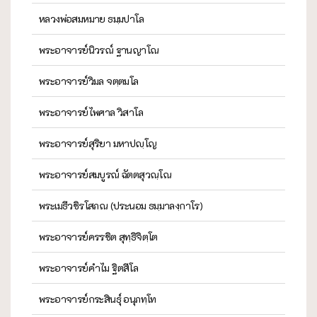
หลวงพ่อสมหมาย ธมฺมปาโล
พระอาจารย์นิวรณ์ ฐานญาโณ
พระอาจารย์วิมล จตฺตมโล
พระอาจารย์ไพศาล วิสาโล
พระอาจารย์สุริยา มหาปญฺโญ
พระอาจารย์สมบูรณ์ ฉัตตสุวณฺโณ
พระเมธีวชิรโสภณ (ประนอม ธมฺมาลงฺกาโร)
พระอาจารย์ครรชิต สุทฺธิจิตฺโต
พระอาจารย์คำไม ฐิตสีโล
พระอาจารย์กระสินธุ์ อนุภทฺโท