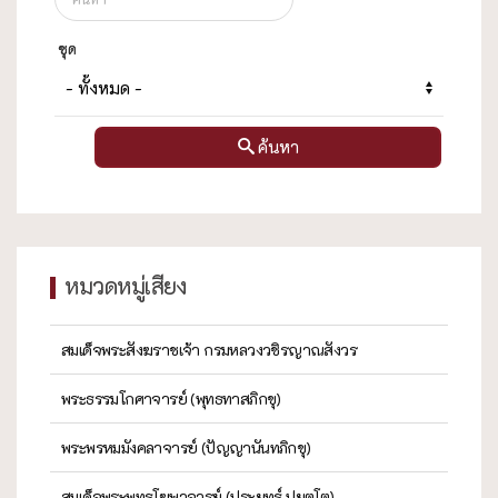
ชุด
ค้นหา
หมวดหมู่เสียง
สมเด็จพระสังฆราชเจ้า กรมหลวงวชิรญาณสังวร
พระธรรมโกศาจารย์ (พุทธทาสภิกขุ)
พระพรหมมังคลาจารย์ (ปัญญานันทภิกขุ)
สมเด็จพระพุทธโฆษาจารย์ (ประยุทธ์ ปยุตฺโต)