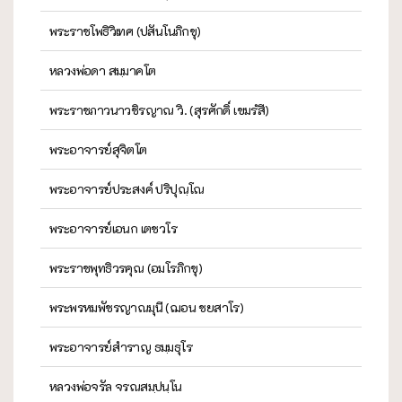
พระราชโพธิวิเทศ (ปสันโนภิกขุ)
หลวงพ่อดา สมฺมาคโต
พระราชภาวนาวชิรญาณ วิ. (สุรศักดิ์ เขมรํสี)
พระอาจารย์สุจิตโต
พระอาจารย์ประสงค์ ปริปุณฺโณ
พระอาจารย์เอนก เตชวโร
พระราชพุทธิวรคุณ (อมโรภิกขุ)
พระพรหมพัชรญาณมุนี (ฌอน ชยสาโร)
พระอาจารย์สำราญ ธมฺมธุโร
หลวงพ่อจรัล จรณสมฺปนฺโน