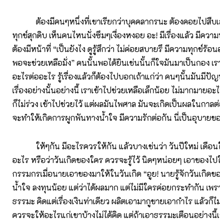
ต้องมีคนๆหนึ่งที่เขาเรียกว่าบุคคลากรนะ ต้องคอยไปสืบเ
ทุกข์สุกดิบ เห็นคนไหนนั่งซึมๆเงื่องหงอย อะ! มีเรื่องแล้ว มีความ
ต้องมีหน้าที่ “เป็นยังไง ดูรู้สึกว่า ไม่ค่อยสบายรึ มีความทุกข์ร้อ
พอจะช่วยเหลือมั่ง” คนนั้นพอได้ยินเช่นนั้นก็ใจมันมาเป็นกอง เรา
อะไรต่ออะไร รู้เรื่องแล้วก็ต้องไปบอกเถ้าแก่ว่า คนๆนั้นมันมีปั
เรื่องอย่างนั้นอย่างนี้ เราเข้าไปช่วยเหลือเล็กน้อย ไม่มากมายอ
ก็ไม่ร่วง เข้าไปช่วยไว้ แต่ผลมันไพศาล มันจะเกิดเป็นผลในกาลต
จะทำให้เกิดการผูกพันทางน้ำใจ มีความรักต่อกัน นี่เป็นอุบายข
ให้ๆกัน มีอะไรควรให้กัน แล้วบางเช่นว่า วันปีใหม่ เดือนใ
อะไร หรือว่าวันเกิดของใคร ควรจะรู้ไว้ นิดๆหน่อยๆ เอาของไปใ
กรรมกรเมื่อนายเอาของมาให้ในวันเกิด “อูย! นายรู้จักวันเกิดขอ
น้ำใจ ลงทุนน้อย แต่ว่าได้ผลมาก แต่ไม่มีใครค่อยกระทำกัน เพรา
ธรรมะ คิดแต่เรื่องเงินท่าเดียว ผลิตเอามากูขายเอากำไร แล้วก็ไม
ควรจะให้อะไรแก่เขาบ้างไม่ได้คิด แต่ถ้าเอาธรรมะเตือนอย่างนี้