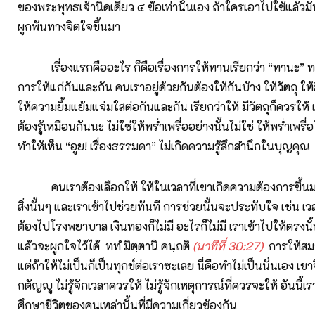
ของพระพุทธเจ้านิดเดียว ๔ ข้อเท่านั้นเอง ถ้าใครเอาไปใช้แล้ว
ผูกพันทางจิตใจขึ้นมา
เรื่องแรกคืออะไร ก็คือเรื่องการให้ทานเรียกว่า “ทานะ” ท
การให้แก่กันและกัน คนเราอยู่ด้วยกันต้องให้กันบ้าง ให้วัตถุ ให้
ให้ความยิ้มแย้มแจ่มใสต่อกันและกัน เรียกว่าให้ มีวัตถุก็ควรให้ 
ต้องรู้เหมือนกันนะ ไม่ใช่ให้พร่ำเพรื่ออย่างนั้นไม่ใช่ ให้พร่ำเพรื่
ทำให้เห็น “อูย! เรื่องธรรมดา” ไม่เกิดความรู้สึกสำนึกในบุญคุณ
คนเราต้องเลือกให้ ให้ในเวลาที่เขาเกิดความต้องการขึ้นม
สิ่งนั้นๆ และเราเข้าไปช่วยทันที การช่วยนั้นจะประทับใจ เช่น เวลา
ต้องไปโรงพยาบาล เงินทองก็ไม่มี อะไรก็ไม่มี เราเข้าไปให้ตรงน
แล้วจะผูกใจไว้ได้ ททํ มิตฺตานิ คนฺถติ
(นาทีที่ 30:27)
การให้สมา
แต่ถ้าให้ไม่เป็นก็เป็นทุกข์ต่อเราซะเลย นี่คือทำไม่เป็นนั่นเอง เข
กตัญญู ไม่รู้จักเวลาควรให้ ไม่รู้จักเหตุการณ์ที่ควรจะให้ อันนี
ศึกษาชีวิตของคนเหล่านั้นที่มีความเกี่ยวข้องกัน