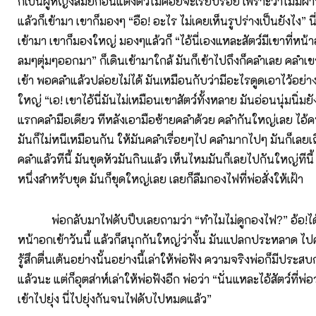
ก็เป็นผู้หญิงสมัยก่อนแต่งตัวไม่ค่อยจะเรียบร้อย เพราะว่าไม่มีผ
แล้วก็เข้ามา เขาก็มองๆ “อือ! อะไร ไม่เคยเห็นรูปร่างเป็นยังไง” นี่
เข้ามา เขาก็มองใหญ่ มองๆแล้วก็ “ไอ้นี่เองแหละสัตว์มีเขาที่หน้
ลมๆตุ่มๆออกมา” ก็เดินเข้ามาใกล้ มันก็เข้าไปถึงก็คลำเลย คลำ
เข้า พอคลำแล้วปล่อยไม่ได้ มันเหมือนกับว่ามีอะไรดูดเอาไว้อย่าง
ใหญ่ “เอ! เขาไอ้นี่มันไม่เหมือนเขาสัตว์ทั้งหลาย มันอ่อนนุ่มนิ่มย
แรกคลำมือเดียว ทีหลังเอามือซ้ายคลำด้วย คลำกันใหญ่เลย ไอ้ค
มันก็ไม่หนีเหมือนกัน ให้มันคลำเรื่อยๆไป คลำมากไปๆ มันก็เลยเถิ
คลำแล้วทีนี้ มันขุดหัวมันกินแล้ว เห็นไหมมันก็เลยไปกันใหญ่ทีนี้ ม
หนึ่งสำหรับขุด มันก็ขุดใหญ่เลย เลยก็ลืมกองไฟที่พ่อสั่งให้เฝ้า
พ่อกลับมาไฟดับปึบเลยถามว่า “ทำไมไม่ดูกองไฟ?” อ้อ!ได้พบส
หน้าอกเข้าวันนี้ แล้วก็สนุกกันใหญ่ว่างั้น มันแปลกประหลาด ไป
รู้สึกตื่นเต้นอย่างนั้นอย่างนี้เล่าให้พ่อฟัง ความจริงพ่อก็มีประสบ
แล้วนะ แต่ก็อุตส่าห์เล่าให้พ่อฟังอีก พ่อว่า “นั่นแหละไอ้สัตว์ที่พ่อ
เข้าไปยุ่ง นี่ไปยุ่งกันจนไฟดับไปหมดแล้ว”