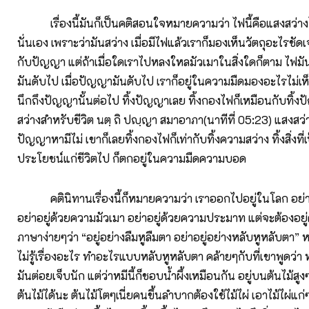
เรื่องนี้มันก็เป็นคติสอนใจหมายความว่า ไฟนี้คือแสงสว่าง
นั่นเอง เพราะว่ามันสว่าง เมื่อมีไฟแล้วเราก็มองเห็นวัตถุอะไรชั
กับปัญญา แต่ถ้าเมื่อใดเราไปหลงใหลมัวเมาในสิ่งใดก็ตาม ไฟม
มันดับไป เมื่อปัญญามันดับไป เราก็อยู่ในความมืดมองอะไรไม่เห็น
นึกถึงปัญญานั้นต่อไป ทิ้งปัญญาเลย ทิ้งกองไฟก็เหมือนกับทิ้งป
สว่างสำหรับชีวิต นตฺ ถิ ปญฺญา สมาอาภา(นาทีที่ 05:23) แสงสว่
ปัญญาหามีไม่ เขาก็เลยทิ้งกองไฟก็เท่ากับทิ้งความสว่าง ทิ้งสิ่งที่เป
ประโยชน์แก่ชีวิตไป ก็ตกอยู่ในความมืดความบอด
คตินิทานเรื่องนี้ก็หมายความว่า เราออกไปอยู่ในโลก อย่า
อย่าอยู่ด้วยความมัวเมา อย่าอยู่ด้วยความประมาท แต่จะต้องอยู
ภาษาง่ายๆว่า “อยู่อย่างลืมหูลืมตา อย่าอยู่อย่างหลับหูหลับตา” 
ไม่รู้เรื่องอะไร ทำอะไรแบบหลับหูหลับตา คล้ายๆกับที่เขาพูดว่า หมีก
มันต่อยเจ็บนัก แต่ว่าหมีนี้ก็ชอบน้ำผึ้งเหมือนกัน อยู่บนต้นไม้สูง
ต้นไม้ได้นะ ต้นไม้โตๆเนี่ยคนขึ้นลำบากต้องใช้ไม้ไผ่ เอาไม้ไผ่แ