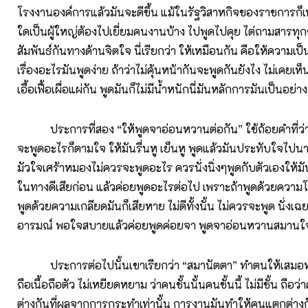
โรงงานองค์การแล้วมันจะดีขึ้น แม้ในรัฐวิสาหกิจของราชการก็เ
ใดเป็นผู้ใหญ่ต้องไปเยี่ยมคนงานบ้าง ไปพูดไปคุย ไต่ถามสารทุกข
สัมพันธ์กันทางด้านจิตใจ นี่เรียกว่า ให้เหมือนกัน คือให้ความเป็
เรื่องอะไรมันพูดง่าย ถ้าว่าไม่คุ้นหน้ากันจะพูดกันยังไง ไม่เคยเห็
เอื้อเฟื้อเผื่อแผ่กัน พูดมันก็ไม่มีน้ำหนักนี่มันหลักการมันเป็นอย่างน
ประการที่สอง “ให้พูดจาอ่อนหวานต่อกัน” ใช้ถ้อยคำที่ว่า ร
จะพูดอะไรก็ตามใจ ให้มันรื่นหู เย็นหู พูดแล้วมันประทับใจไปน
มัวใจเศร้าหมองไม่ควรจะพูดอะไร ควรนั่งนิ่งๆพูดกับตัวเองให้มั
ในทางดีเสียก่อน แล้วค่อยพูดอะไรต่อไป เพราะถ้าพูดด้วยความ
พูดด้วยความเกลียดมันก็เสียหาย ไม่ดีทั้งนั้น ไม่ควรจะพูด นั่งเ
อารมณ์ พอใจสบายแล้วค่อยพูดค่อยจา พูดจาอ่อนหวานสมานใจอั
ประการต่อไปนั้นเขาเรียกว่า “สมานัตตา” ทำตนให้เสมอห
ถือเนื้อถือตัว ไม่เหยียดหยาม ว่าคนชั้นนั้นคนชั้นนี้ ไม่มีชั้น ถือ
ต่างกันที่ผลจากการกระทำเท่านั้น การงานมันทำให้คนแตกต่างก