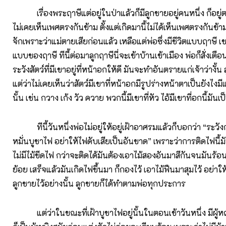
เรื่องพระฤาษีแต่อยู่ในป่าแล้วก็มีลูกชายอยู่คนหนึ่ง ก็อย
ไม่เคยเห็นเพศตรงกันข้าม ตั้งแต่เกิดมานี้ไม่ได้เห็นเพศตรงกันข้าม แ
จักเพราะว่าแม่ตายเสียก่อนแล้ว เหลือแต่พ่อซึ่งมีชีวิตแบบฤาษี เ
แบบของฤาษี ทีนี้ต่อมาลูกฤาษีนี่จะเข้าบ้านเข้าเมือง พ่อก็สั่งเตือ
ระวังสัตว์ที่มีเขาอยู่ที่หน้าอกให้ดี มันจะทำอันตรายแก่เจ้าว่างั้น
แต่ว่าไม่เคยเห็นว่าสัตว์มีเขาที่หน้าอกมีรูปร่างหน้าตาเป็นยังไงมี
นั้น เช่น กวาง เก้ง วัว ควาย พวกนี้มีเขาที่หัว ไอ้มีเขาที่อกนี้มันเป็
ทีนี้วันหนึ่งพ่อไม่อยู่ให้อยู่เฝ้าอาศรมแล้วก็บอกว่า “ระวังก
หมั่นบูชาไฟ อย่าให้ไฟดับเสียเป็นอันขาด” เพราะว่าการติดไฟนี้ม
ไม่มีไม้ขีดไฟ กว่าจะติดได้มันต้องเอาไม้สองอันมาสีกันจนมันร้อ
ย้อย เสร็จแล้วมันเกิดไฟขึ้นมา ก็กองไว้ เอาไม้ฟืนมาสุมไว้ อย่าให
ลูกชายไว้อย่างนั้น ลูกชายก็ได้ทำตามพ่อทุกประการ
แต่ว่าในขณะที่เฝ้าบูชาไฟอยู่นั้นในตอนเช้าวันหนึ่ง มีผู้ห