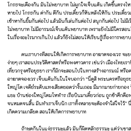
โกรธจะเคืองกัน มันไม่พยาบาท ไม่ผูกใจเจ็บแค้น เกิดขึ้นตรงไหน
หายไป โกรธกัน ด่ากัน ตีกัน ประเดี๋ยวก็หันหลังให้กัน ประเดี๋ยว
เข้าหากันยิ้มกันต่อไป แล้วมันก็เล่นกันต่อไป สนุกกันต่อไป ไม่มีเร
ไม่พยาบาท ไม่มีอารมณ์เจ็บแค้นพยาบาท เพราะยังไม่มีใครสอนให้
ในเรื่องอะไรมากเกินไป แล้วก็ยังไม่สอนให้เรียนรู้เรื่องการพยา
คนเราบางทีสอนให้เกิดการพยาบาท อาฆาตจองเวร จะยกตั
ง่ายๆ เราสอนประวัติศาสตร์หรือพงศาวดาร เช่นว่า เมืองไทยเราน
เที่ยวกรุงศรีอยุธยา เราก็มักจะสอนไปในทางสร้างอารมณ์ หร
อาฆาตจองเวร เจ็บแค้นกันในใจบอกว่า “นี่ดูสิ พระนครศรีอยุธยา
ใหญ่โต เจดีย์ระดับแทงเสียดยอดว่างั้นเถอะ มีมากมายก่ายกอง
แยะ บ้านช่องใหญ่โตมโหฬาร เรือบินมาเดี๋ยวก่อน ถูกข้าศึกคื
จนหมดจนสิ้น มันทำเราเจ็บนัก เราทั้งหลายจะต้องจำใส่ใจไว้” น
เกิดความเกลียด สอนให้เกิดการพยาบาท
ถ้าพูดกันในแง่ธรรมะแล้ว มันก็ผิดหลักธรรมะ แต่ว่าเขาสอ