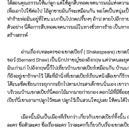
ได้สอนคุณธรรมให้แก่ลูก แต่ให้ลูกสืบทอดเจตนารมณ์แห่งความ
เพื่อเอาไปใช้ต่อไป ไอ้ลูกชายมันก็จะเหมือนกัน พอโตเป็นหนุ่มเป็
ทำร้ายพ่อมันอยู่ที่ไหน แบกปืนไปกดเปรี้ยงๆ อ้าว! ตายไปอีกรายห
ตัวอย่าง นี่คือการสืบทอดเจตนารมณ์ในทางชั่วทางร้าย เป็นทาง
สร้างสรรค์
อ่านเรื่องบทละครของเชกสเปียร์ ( Shakespeare) เชกสเปีย
ชอว์ (Bernard Shaw) เป็นนักปราชญ์ของอังกฤษ แต่ว่าคนละยุค ย
มันเก่าแก่ ไปอังกฤษนี้ก็ไปเที่ยวบ้านเชกสเปียร์เหมือนกัน บ้านแ
ก็ยังอยู่เขารักษาไว้ โต๊ะที่ม้านั่งที่เชกสเปียร์เรียนหนังสือเขาก็รั
โต๊ะนะขีดเขียนกระยุกกระยิกไปตามประสาเด็กซนนั่นเอง เขาวาง
บริเวณบ้านเชกสเปียร์นี่ดอกไม้มากมายก่ายกอง ดอกไม้ที่มีชื่อ
เปียร์นี่เขาเอามาปลูกไว้หมด ปลูกไว้เป็นสวนใหญ่เลย ให้คนได้
เมืองนั้นมันเป็นเมืองที่เรียกว่า เกี่ยวกับเชกสเปียร์ทั้งนั้น 
ละคร ชื่อตัวละคร ชื่อเรื่องละคร โรงละครก็เกี่ยวกับเรื่องเชกสเป