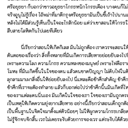
ศรีอยุธยา ก็บอกว่าชาวอยุธยาโกรธหนักโกรธเคือง บางคนก็ไม่
จริงอูนุไม่รู้เรื่อง ไอ้พม่าที่มาตีกรุงศรีอยุธยามันเป็นขี้เถ้าไปนานแล
หลังไม่ได้มีส่วนรู้เห็นเป็นใจอะไรสักน้อย แต่ว่าเขาสอนให้โกรธใ
สืบสายโลหิตกันไปเลยทีเดียว
นี่เรียกว่าสอนให้เกิดกิเลส มันไม่ถูกต้อง เราควรจะสอนให้ระ
ต้นตอของเรื่องว่า สิ่งทั้งหลายที่มันเกิดการเสียหายย่อยยับลงไป
เพราะความโลภ ความโกรธ ความหลงของมนุษย์ เพราะไฟคือรา
โมหะ ที่มันเกิดขึ้นในใจของคน แล้วคนขาดปัญญา ไม่ดับไฟในตัว
ลุกลามมาเผาสิ่งอื่นให้ย่อยยับลงไป นี่แหละคือข้าศึกสำคัญ ข้าศึกท
ข้าศึกที่เราจะต้องทำลาย แล้วก็บอกต่อไปว่าข้าศึกนั้นมันเกิดที่ไ
ของเราแต่ละคนนั่นเอง มันเกิดในใจของเรา ใจของเรามันถูกครอ
เป็นเหตุให้เกิดความยุ่งยากเสียหาย อย่างนี้เรียกว่าสอนเด็กถูกต้อ
เป็นพื้นฐานในจิตใจมาตั้งแต่ตัวน้อยๆ ไม่ให้ผูกความโกรธเกลียด
ไม่รู้จักจบจักสิ้น เวรไม่เคยระงับด้วยการจองเวร แต่ระงับได้ด้ว