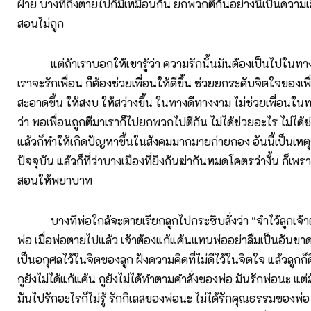
ฝ่าย บางทีถึงตายไปก็มีเหมือนกัน ยกพวกตีกันอย่างนี้เป็นควา
สอนไม่ถูก
แต่ถ้าเราบอกให้เขารู้ว่า ความรักนั้นมันต้องเป็นไปในทางที
เราจะรักเพื่อน ก็ต้องช่วยเพื่อนให้ดีขึ้น ช่วยยกระดับจิตใจของเพื่
สะอาดขึ้น ให้สงบ ให้สว่างขึ้น ในทางดีทางงาม ไม่ช่วยเพื่อนใน
ว่า พอเพื่อนถูกตีมาเราก็ไปยกพวกไปตีกัน ไม่ได้ช่วยอะไร ไม่ได้ช่ว
แล้วก็ทำให้เกิดปัญหาขึ้นในสังคมมากมายก่ายกอง อันนี้เป็นเหตุ
ปัจจุบัน แล้วก็ที่ว่าบางเมืองที่ยิงกันฆ่ากันหมดโคตรว่างั้น ก็เพราะ
สอนให้พยาบาท
บางทีพ่อใกล้จะตายเรียกลูกไปกระซิบสั่งว่า “จำไว้ลูกเจ้า
พ่อ เมื่อพ่อตายไปแล้ว เจ้าต้องแก้แค้นแทนพ่ออย่าลืมเป็นอันขาด”
เป็นอกุศลไว้ในจิตของลูก ฝังความคิดที่ไม่ดีไว้ในจิตใจ แล้วลูกก
กูยังไม่ได้แก้แค้น กูยังไม่ได้ทำตามคำสั่งของพ่อ มันรักพ่อนะ แต่
มันไปรักอะไรก็ไม่รู้ รักกิเลสของพ่อนะ ไม่ได้รักคุณธรรมของพ่อ 