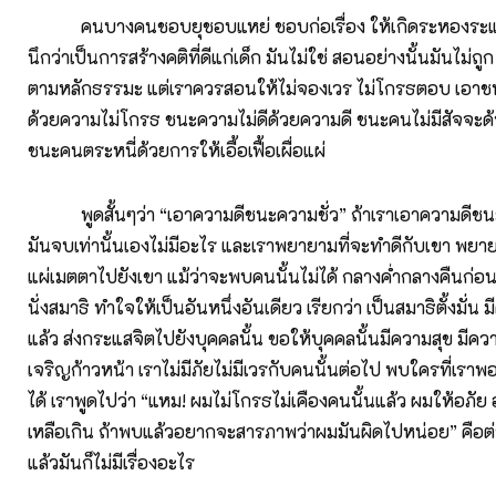
คนบางคนชอบยุชอบแหย่ ชอบก่อเรื่อง ให้เกิดระหองระแหงกัน
นึกว่าเป็นการสร้างคติที่ดีแก่เด็ก มันไม่ใช่ สอนอย่างนั้นมันไม่ถูก
ตามหลักธรรมะ แต่เราควรสอนให้ไม่จองเวร ไม่โกรธตอบ เอา
ด้วยความไม่โกรธ ชนะความไม่ดีด้วยความดี ชนะคนไม่มีสัจจะด
ชนะคนตระหนี่ด้วยการให้เอื้อเฟื้อเผื่อแผ่
พูดสั้นๆว่า “เอาความดีชนะความชั่ว” ถ้าเราเอาความดีชนะคว
มันจบเท่านั้นเองไม่มีอะไร และเราพยายามที่จะทำดีกับเขา พยาย
แผ่เมตตาไปยังเขา แม้ว่าจะพบคนนั้นไม่ได้ กลางค่ำกลางคืนก่
นั่งสมาธิ ทำใจให้เป็นอันหนึ่งอันเดียว เรียกว่า เป็นสมาธิตั้งมั่น 
แล้ว ส่งกระแสจิตไปยังบุคคลนั้น ขอให้บุคคลนั้นมีความสุข มีค
เจริญก้าวหน้า เราไม่มีภัยไม่มีเวรกับคนนั้นต่อไป พบใครที่เรา
ได้ เราพูดไปว่า “แหม! ผมไม่โกรธไม่เคืองคนนั้นแล้ว ผมให้อภ
เหลือเกิน ถ้าพบแล้วอยากจะสารภาพว่าผมมันผิดไปหน่อย” คือต่
แล้วมันก็ไม่มีเรื่องอะไร