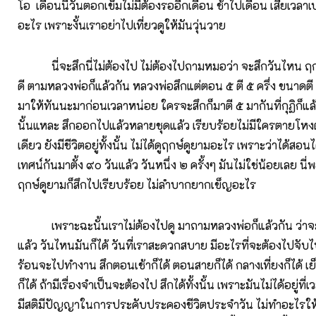
โอ เดือนนี้วันตอกเข็มไม่มีต้องรออีกเดือน ช้าไปเดือน เสียเวลาเปล่
อะไร เพราะงั้นเราอย่าไปเที่ยวดูให้มันวุ่นวาย
นี่จะสึกนี่ไม่ต้องไป ไม่ต้องไปถามหมอว่า จะสึกวันไหน ฤก
ดี ตามหลวงพ่อก็แล้วกัน หลวงพ่อสึกแต่ตอน ๕ ตี ๕ ครึ่ง ขนาดตี ๕
มาให้ทันนะมาก่อนเวลาหน่อย ใครจะสึกก็มาตี ๕ มากันที่กุฏิก็แล
นั้นแหละ สึกออกไปแล้วหลายชุดแล้ว เรียบร้อยไม่มีใครตายโห
เดียว ยังมีชีวิตอยู่ทั้งนั้น ไม่ได้ดูฤกษ์ดูยามอะไร เพราะว่าได้สอน
เทศน์กันมาตั้ง ๙๐ วันแล้ว วันหนึ่ง ๒ ครั้งๆ มันไม่ใช่น้อยเลย นี่
ฤกษ์ดูยามก็สึกไปเรียบร้อย ไม่ลำบากยากเข็ญอะไร
เพราะฉะนั้นเราไม่ต้องไปดู มาถามหลวงพ่อก็แล้วกัน ว่าจะส
แล้ว วันไหนมันก็ได้ วันที่เราสะดวกสบาย มีอะไรที่จะต้องไปจับไ
ร้อนจะไปทำงาน สึกตอนเช้าก็ได้ ตอนสายก็ได้ กลางเที่ยงก็ได้ เย
ก็ได้ ถ้ามีเรื่องจำเป็นจะต้องไป สึกได้ทั้งนั้น เพราะมันไม่ได้อยู่ที่เว
มีสติมีปัญญาในการประคับประคองชีวิตประจำวัน ไม่ทำอะไรให้