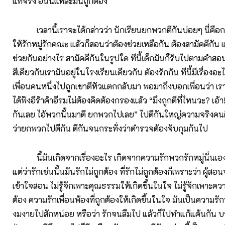
แท้จริง อันนี้แหละมันถูกต้อง
เวลานี้เราจะได้กล่าวว่า นักเรียนยกพวกตีกันบ่อยๆ นี่คือ
ให้รักหมู่รักคณะ แล้วก็สอนว่าต้องช่วยเหลือกัน ต้องสามัคคีกัน แ
ช่วยกันอย่างไร สามัคคีกันในรูปใด ทีนี้เด็กมันก็รับไปตามคำสอน
สีเดียวกันเรามันอยู่ในโรงเรียนเดียวกัน ต้องรักกัน ทีนี้มีเรื่องอะไ
เพื่อนคนหนึ่งไปถูกเขาตีหัวแตกกลับมา พอมาถึงบอกเพื่อนว่า เรา
ได้ฟังอีร้าค้าอีรมไม่ต้องคิดต้องกรองแล้ว “มึงถูกตีที่ไหนวะ? เอ้
กันเลย ไอ้พวกนั้นมาตี ยกพวกไปเลย” ไปตีกันใหญ่ความจริงคนต
ว่ายกพวกไปตีกัน ตีกันจนกระทั่งว่าตำรวจต้องจับกุมกันไป
นี้มันเกิดจากเรื่องอะไร เกิดจากความรักพวกรักหมู่นั่นเอง ไ
แต่ว่ารักเช่นนั้นมันรักไม่ถูกต้อง ที่รักไม่ถูกต้องก็เพราะว่า ผู้ส
เข้าใจสอน ไม่รู้จักเพาะคุณธรรมให้เกิดขึ้นในใจ ไม่รู้จักเพาะควา
ต้อง ความรักเพื่อนพ้องที่ถูกต้องให้เกิดขึ้นในใจ มันเป็นความรัก
งมงายไปสักหน่อย หรือว่า รักจนลืมไป แล้วก็ไปทำแก้แค้นกัน บา