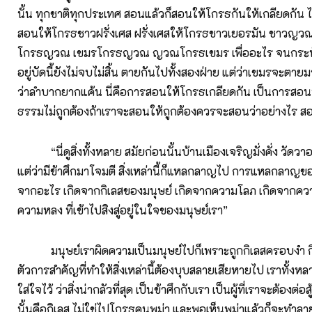
นั้น ทุกชาติทุกประเทศ สอนแล้วก็สอนให้โกรธกันให้เกลียดกัน 
สอนให้โกรธชาวฝรั่งเศส ฝรั่งเศสให้โกรธชาวเยอรมัน ชาวญว
โกรธญวณ เขมรโกรธญวณ ญวณโกรธเขมร เพื่ออะไร จนกระทั่งบั
อยู่บัดนี้ยังไม่จบไม่สิ้น ตายกันไปทั้งสองฝ่าย แต่ว่าเขมรจะตา
ว่าลำบากยากแค้น นี่คือการสอนให้โกรธเกลียดกัน เป็นการสอนท
ธรรมไม่ถูกต้องถ้าเราจะสอนให้ถูกต้องควรจะสอนว่าอย่างไร สอ
“นี่ดูสิ่งทั้งหลาย สมัยก่อนนั้นบ้านเมืองเจริญมั่งคั่ง วัดว
แต่ว่ามีข้าศึกมาโจมตี สิ่งเหล่านี้ก็แหลกลาญไป การแหลกลาญของสิ
จากอะไร เกิดจากกิเลสของมนุษย์ เกิดจากความโลภ เกิดจากคว
ความหลง ที่เข้าไปสิงสู่อยู่ในใจของมนุษย์เรา”
มนุษย์เราผิดความเป็นมนุษย์ไปก็เพราะถูกกิเลสครอบงำ กิเล
ตัวการสำคัญที่ทำให้สิ่งเหล่านี้ต้องบุบสลายเสียหายไป เราทั้ง
ใส่ใจไว้ ว่าสิ่งน่ากลัวที่สุด เป็นข้าศึกกับเรา เป็นผู้ที่เราจะต้องต่อสู
นั้นคือกิเลส ไม่ใช่ไปโกรธคนพม่า และพอเห็นพม่าแล้วก็จะทำลายม