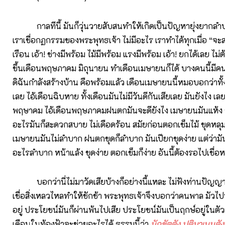
กาลทีนี้ มันก็วุ่นวายสับสนทำให้เกิดเป็นปัญหายุ่งยากลำบา
เราเชื่อกฏกรรมของพระพุทธเจ้า ไม่มีอะไร เราทำได้ทุกเมื่อ “จะส
เรือน เอ้า! ช่างมีพร้อม ไม้มีพร้อม แรงมีพร้อม เอ้า! ยกได้เลย ไม่
ขึ้นเดือนพฤษภาคม มิถุนายน ทำเดือนเมษายนก็ได้ บางคนนี้มีค
ดิฉันกำลังสร้างบ้าน คือพร้อมแล้ว เดือนเมษายนนี้หมอบอกว่าทั้งเ
เลย ไอ้เดือนฉิบหาย ทั้งเดือนมันไม่มีวันดีกันเสียเลย มันยังไง 
พฤษาคม ไอ้เดือนพฤษภาคมฝนตกมันจะดียังไง เมษายนมันแห้ง 
อะไรมันก็สะดวกสบาย ไม่เดือดร้อน สมัยก่อนตอกเข็มไม้ ขุดหลุ
เมษายนมันไม่ลำบาก ฝนตกขุดก็ลำบาก มันเปียกขุดง่าย แต่ว่ามันม
อะไรลำบาก หน้าแล้ง ขุดง่าย ตอกเข็มก็ง่าย อันนี้ต้องรอไปเชื่อ
บอกว่านี่ไม่มาวัดเสียบ้างก็อย่างนี้แหละ ไม่ฟังท่านปัญญามั
เชื่อสิ่งเหลวไหลทำให้ชักช้า พระพุทธเจ้าจึงบอกว่าคนพาล มัวไปน
อยู่ ประโยชน์มันก็ผ่านพ้นไปเสีย ประโยชน์มันเป็นฤกษ์อยู่ในต
เดือนในท้องฟ้าจะช่วยอะไรได้ ธรรมนี้ว่า
นักขัตตัง ปติมาเนนตัง 