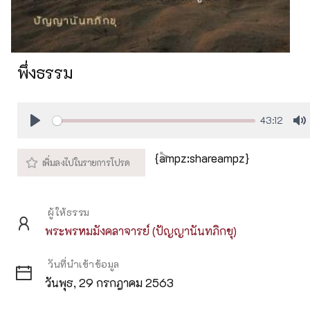
พึ่งธรรม
43:12
Play
M
{ampz:shareampz}
ผู้ให้ธรรม
พระพรหมมังคลาจารย์ (ปัญญานันทภิกขุ)
วันที่นำเข้าข้อมูล
วันพุธ, 29 กรกฎาคม 2563