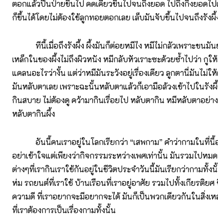
ตอกแล้วปีนป่ายขึ้นไป คดเคี้ยวขึ้นไปจนถึงยอด ไปถึงกิ่งยอดไปเอา
ก็ขึ้นได้โดยไม่ต้องใช้ลูกทอยตอกเลย เล็บมันจับขึ้นไปจนถึงรังผึ้
ทีนี้เมื่อถึงรังผึ้ง ผึ้งมันก็ต่อยหมีไง หมีไม่กลัวเพราะขนมัน
เหล็กในของผึ้งไม่ถึงผิวหนัง หมีกลับหัวเราะซะด้วยซ้ำไปว่า กูให้ม
แคลนอะไรว่างั้น แต่ว่าหมีมันระวังอยู่เรื่องเดียว ลูกตานี่มันไม่ใ
มันหลับตาเลย เพราะฉะนั้นหลับตาแล้วก็เอามือล้วงเข้าไปในรังผึ
กินสบาย ไม่ต้องดู คว้ามากินเรื่อยไป หลับตากิน หมีหลับตาอย่างน
หลับตากินผึ้ง
อันนี้คนเราอยู่ในโลกเรียกว่า “เสพกาม” คำว่ากามในที่นี้
อย่าเข้าใจแต่เพียงว่ากิจกรรมระหว่างเพศเท่านั้น มันรวมไปหมดทุก
ต่างๆที่เรากินเราใช้กันอยู่ในชีวิตประจำวันนี้มันเรียกว่ากามทั้งนั้น 
ห่ม รถยนต์ที่เราใช้ บ้านเรือนที่เราอยู่อาศัย รวมไปทั้งเกียรติยศ 
ความดี ที่เราอยากจะมีอยากจะได้ มันก็เป็นพวกเดียวกันในสิ่งเหล่า
ที่เราต้องการเป็นเรื่องกามทั้งนั้น