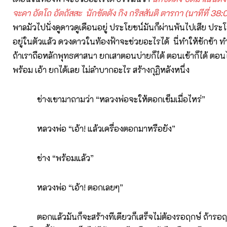
จะคา อัตโถ อัตถัสสะ นักขัตตัง กิง กริสสันติ ตารกา
(นาทีที่ 38:
พาลมัวไปนั่งดูดาวดูเดือนอยู่ ประโยชน์มันก็ผ่านพ้นไปเสีย ประ
อยู่ในตัวแล้ว ดวงดาวในท้องฟ้าจะช่วยอะไรได้ นี่ทำให้ชักช้า ทำ
ถ้าเราถือหลักพุทธศาสนา ยกเสาตอนบ่ายก็ได้ ตอนเช้าก็ได้ ตอนไ
พร้อม เอ้า ยกได้เลย ไม่ลำบากอะไร สร้างกุฏิหลังหนึ่ง
ช่างเขามาถามว่า “หลวงพ่อจะให้ตอกเข็มเมื่อไหร่”
หลวงพ่อ “เอ้า! แล้วเครื่องตอกมาหรือยัง”
ช่าง “พร้อมแล้ว”
หลวงพ่อ “เอ้า! ตอกเลยๆ”
ตอกแล้วมันก็จะสร้างทีเดียวก็เสร็จไม่ต้องรอฤกษ์ ถ้าร