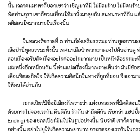
นั้น เวลาคนมาหาก็บอกเขาว่า เชิญมาที่นี่ ไม่มีลมร้าย ไม่มีคนร้
พัดท่านอุรา เขาก็ชวนเพื่อนให้มานั่งมาคุยกัน สนทนาพาทีกัน แล้ว
คติสอนใจมากมายในเรื่องนั้น
ในหลวงรัชกาลที่ ๖ ท่านก็ส่งเสริมธรรมะ ท่านพูดธรรมะ
เสือป่านี่พูดธรรมะทั้งนั้น เทศนาเสือป่าพวกเราลองไปค้นอ่านด
สอนเรื่องอริยสัจ เรื่องอะไรต่ออะไรมากมาย เป็นหนังสือธรรมะที
เล่มหนึ่งอีกเหมือนกัน นี้ท่านแปลเรื่องนี้มาเพราะเห็นว่า มันมีข้อ
เตือนจิตสะกิดใจ ให้เกิดความคิดนึกในทางที่ถูกที่ชอบ จึงเอา
ให้คนได้อ่านกัน
เชกสเปียร์มีชื่อมีเสียงก็เพราะว่า แต่งบทละครที่มีคติสอนใ
ด้วยการไม่จองเวรกัน คืนดีกัน รักกัน สามัคคีกัน เรียกว่า แฮปปี้
Ending) ของเชกสเปียร์มันไปในรูปอย่างนั้น นับว่าดี เราก็ควร
อย่างนั้น อย่าไปยุให้เกิดความพยาบาท อาฆาตจองเวรกันในกร