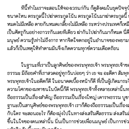
ทีนี้ทำไมเราจะสอนให้จองเวรแก่กัน ก็ดูสังคมในยุคปัจจุบั
ขนาดไหน ตระกูลนี้ไปฆ่าตระกูลโน้น ตระกูลโน้นมาฆ่าตระกูลนี้ 
หมดไม่มีเหลือ ตายกันหมดเกลี้ยงไม่มีเหลือ ระหว่างประเทศก็เหมื
เป็นศัตรูกันอย่างถาวรกันเลยทีเดียว ฆ่ากันไปฆ่ากันมาก็หมด น
มนุษย์ ความรู้เท่าไม่ถึงการ หากจิตใจตกอยู่ในอำนาจของพยามา
แล้วก็เป็นเหตุให้ทำตามมันจึงเกิดความทุกข์ความเดือดร้อน
ในฐานะที่เราเป็นลูกศิษย์ของพระพุทธเจ้า พระพุทธเจ้าของ
ธรรมะ มีถ้อยคำที่เราสวดอยู่ทุกวันบ่อยๆ ว่า เย จะ อะตีตา สัมพุ
พระพุทธเจ้าในอดีตก็ดี ในอนาคตเบื้องหน้าก็ดี ที่เป็นผู้เกิดมาร
ความโศกของมหาชนในบัดนี้ก็ดี พระพุทธเจ้าทั้งหลายเหล่านั้
ถือธรรมเป็นเรื่องสำคัญ ถือธรรมเป็นเรื่องใหญ่ เคารพธรรม บู
ฐานะเป็นสานุศิษย์ของพระพุทธเจ้า เราก็ต้องถือธรรมะเป็นเรื่อ
กับใคร จะสอนอะไร ก็ต้องมุ่งไปในทางส่งเสริมศีลธรรม ส่งเสริม
ขึ้นในใจของคนเหล่านั้น นั่นเป็นการช่วยเพื่อนมนุษย์ เป็นการช