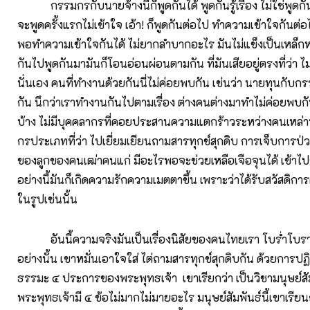
กรรมกรกับนายจ้างนี่ก็พูดกันได้ พูดกันรู้เรื่อง ไม่ใช่พูดกันไม่
จะพูดครั้งแรกไม่เข้าใจ เอ้า! ก็พูดกันต่อไป ทำความเข้าใจกันต่อไป
พอทำความเข้าใจกันได้ ไม่ยากลำบากอะไร มันไม่แข็งเป็นเหล็กห
กันไปพูดกันมามันก็โอนอ่อนผ่อนตามกัน ที่มันเสียอยู่ตรงที่ว่า ไ
นั่นเอง คนที่ทำงานด้วยกันนี่ไม่ค่อยพบกัน เช่นว่า นายทุนกับก
กัน นึกว่าเราทำงานกันไปตามเรื่อง ต่างคนต่างมาทำไม่ค่อยพบกัน
บ้าง ไม่มีบุคคลากรที่คอยประสานความแตกร้าวระหว่างคนเหล่านั
กรประเภทที่ว่า ไปเยี่ยมเยียนถามสารทุกข์สุกดิบ การเจ็บการ
ของลูกของคนเฒ่าคนแก่ มีอะไรพอจะช่วยเหลือเจือจุนได้ เข้าไปช
อย่างนี้มันก็เกิดความรักความเมตตาขึ้น เพราะว่าได้รับสวัสดิ
ในรูปเช่นนั้น
อันนี้ความจริงมันเป็นเรื่องนิสัยของคนไทยเรา โบร่ำโบรา
อย่างนั้น เขาหมั่นเอาใจใส่ ไต่ถามสารทุกข์สุกดิบกัน ด้วยการปฏ
ธรรมะ ๔ ประการของพระพุทธเจ้า เขาเรียกว่า เป็นวิชามนุษย์ส
พระพุทธเจ้ามี ๔ ข้อไม่มากไม่มายอะไร มนุษย์สัมพันธ์นี้เขาเรียน