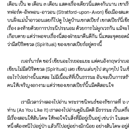
เดือน เป็น ๒ เดือน ๓ เดือน แสดงเรื่องเดียวนี่แสดงกันนาน เขาเร
ทฟอร์ด-อัพพอน-อาวอน (Stratford-upon-Avon) ชื่อเมืองสแตร
บนฝั่งแม่น้ำอาวอนเลยก็ไปดู ไปดูบ้านเชกสเปียร์ เชกสเปียร์นี่
เรื่อง ลงท้ายด้วยการประนีประนอม ด้วยการไม่ผูกเวรกัน แม้จะ
เกือบตาย แต่ว่าพอจบเรื่องนี่สองฝ่ายมาคืนดีกัน นี่แหละจุดยอดมัน
ว่ามีสปิริตชวล (Spiritual) ของเชกสเปียร์อยู่ตรงนี้
เบอร์นาร์ด ชอว์ เขียนอะไรเยอะแยะ แต่คนอังกฤษว่าเบอร์
เขียนไม่มีสปิริตชวล (Spiritual) เลย เขียนเล่นๆไป สนุกๆไป ใน
อะไรไปอย่างนั้นแหละ ไม่มีเนื้อแท้ที่เป็นธรรมะ อันจะเป็นการส
คนให้เจริญงอกงาม แต่ว่าของเชกสเปียร์นั้นมีคติสอนใจ
เรามีเวลาว่างลองไปอ่าน พระราชนิพนธ์ของรัชกาลที่ ๖ เช่น
ท่าน (As You Like It) เราลองไปอ่านดูมันมีคติ มีธรรมะ เป็นเคร
มีเรื่องสอนให้สันโดษ ให้พอใจในสิ่งที่มีอยู่เป็นอยู่ เช่นว่า ในละค
หนึ่งต้องหนีไปอยู่ป่า แล้วก็ไปอยู่อย่างมักน้อย อย่างสันโดษ อย