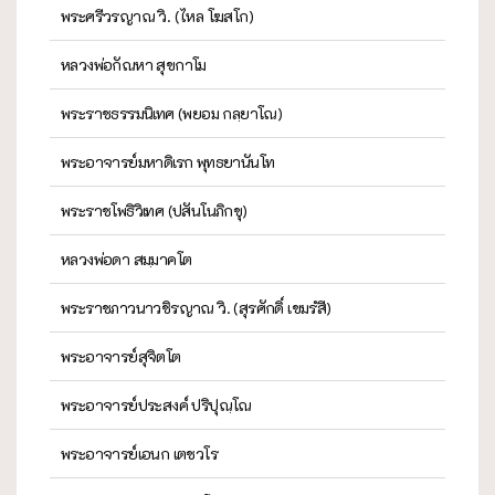
พระศรีวรญาณ วิ. (ไหล โฆสโก)
หลวงพ่อกัณหา สุขกาโม
พระราชธรรมนิเทศ (พยอม กลฺยาโณ)
พระอาจารย์มหาดิเรก พุทธยานันโท
พระราชโพธิวิเทศ (ปสันโนภิกขุ)
หลวงพ่อดา สมฺมาคโต
พระราชภาวนาวชิรญาณ วิ. (สุรศักดิ์ เขมรํสี)
พระอาจารย์สุจิตโต
พระอาจารย์ประสงค์ ปริปุณฺโณ
พระอาจารย์เอนก เตชวโร