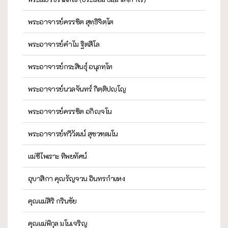
พระอาจารย์ครรชิต สุทฺธิจิตฺโต
พระอาจารย์คำไม ฐิตสีโล
พระอาจารย์กระสินธุ์ อนุภทฺโท
พระอาจารย์นวลจันทร์ กิตฺติปญฺโญ
พระอาจารย์ครรชิต อกิญฺจโน
พระอาจารย์ทวีวัฒน์ สุขวฑฺฒโน
แม่ชีไพเราะ ทิพยทัศน์
อุบาสิกา คุณรัญจวน อินทรกำแหง
คุณแม่สิริ กรินชัย
คุณแม่พิกุล มโนเจริญ