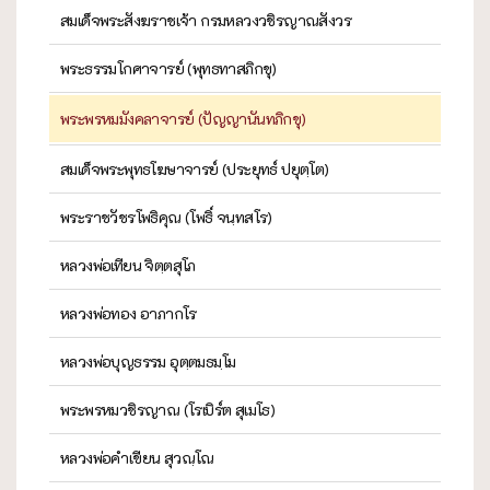
สมเด็จพระสังฆราชเจ้า กรมหลวงวชิรญาณสังวร
พระธรรมโกศาจารย์ (พุทธทาสภิกขุ)
พระพรหมมังคลาจารย์ (ปัญญานันทภิกขุ)
สมเด็จพระพุทธโฆษาจารย์ (ประยุทธ์ ปยุตฺโต)
พระราชวัชรโพธิคุณ (โพธิ์ จนฺทสโร)
หลวงพ่อเทียน จิตฺตสุโภ
หลวงพ่อทอง อาภากโร
หลวงพ่อบุญธรรม อุตฺตมธมฺโม
พระพรหมวชิรญาณ (โรเบิร์ต สุเมโธ)
หลวงพ่อคำเขียน สุวณฺโณ