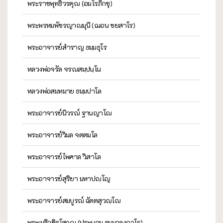
พระราชพุทธิวรคุณ (อมโรภิกขุ)
พระพรหมพัชรญาณมุนี (ฌอน ชยสาโร)
พระอาจารย์สำราญ ธมฺมธุโร
หลวงพ่อจรัล จรณสมฺปนฺโน
หลวงพ่อสมหมาย ธมฺมปาโล
พระอาจารย์นิวรณ์ ฐานญาโณ
พระอาจารย์วิมล จตฺตมโล
พระอาจารย์ไพศาล วิสาโล
พระอาจารย์สุริยา มหาปญฺโญ
พระอาจารย์สมบูรณ์ ฉัตตสุวณฺโณ
พระเมธีวชิรโสภณ (ประนอม ธมฺมาลงฺกาโร)