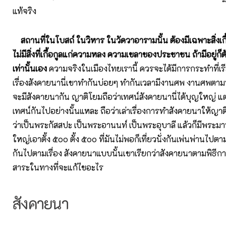
แท้จริง
สถานที่ในโบสถ์ ในวิหาร ในวัดวาอารามนั้น ต้องมีเฉพาะสิ่งเ
ไม่มีสิ่งที่เกื้อกูลแก่ความหลง ความเขลาของประชาชน
ถ้ามีอยู่ก
เท่านั้นเอง
ความจริงในเมืองไทยเรานี้ ควรจะได้มีการกระทำที่เร
เรื่องสังคายนานี่เขาทำกันบ่อยๆ ทำกันเวลามีงานศพ งานศพตา
จะมีสังคายนากัน ญาติโยมถือว่าเทศน์สังคายนานี่ได้บุญใหญ่ แต่
เทศน์กันไปอย่างนั้นแหละ ถือว่าเล่าเรื่องการทำสังคายนาให้ญาต
ว่าเป็นพระกัสสปะ เป็นพระอานนท์ เป็นพระอุบาลี แล้วก็มีพระม
ใหญ่เอาตั้ง ๕๐๐ ตั้ง ๕๐๐ ที่มันไม่พอก็เที่ยวนั่งกันเพ่นพ่านไปตาม
กันไปตามเรื่อง สังคายนาแบบนั้นเขาเรียกว่าสังคายนาตามพิธีการเท
สาระในทางที่จะแก้ไขอะไร
สังคายนา