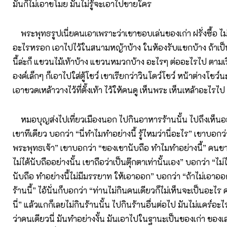
มันก็ไม่เอาขโมย มันไม่รู้จะเอาไปขายใคร
พระพุทธรูปเนี่ยคนเอาเพราะว่าเขาชอบเล่นของเก่า ฝรั่งซื้อ ไม
อะไรหรอก เอาไปไว้ในสนามหญ้าบ้าง ในห้องรับแขกบ้าง ถ้าเป
นี้ล่ะก็ แขวนไม้เท้าบ้าง แขวนหมวกบ้าง อะไรๆ ต่ออะไรไป ตามเร
องค์เล็กๆ ก็เอาไปใส่ตู้โชว์ เขาเรียกว่าวินโดว์โชว์ หน้าต่างโชว์
เอาขวดเหล้าวางไว้ที่ตั้งเท้า ไว้ให้คนดู เห็นพระ เห็นเหล้าอะไรไป
หมอบุญส่งไปเที่ยวเมืองนอก ไปกินอาหารร้านนั้น ไปถึงเห็นอย่
เขาทีเดียว บอกว่า “นี่ทำไมทำอย่างนี้ รู้ไหมว่านี่อะไร” เขาบอกว่า 
พระพุทธเจ้า” เขาบอกว่า “ของเขานับถือ ทำไมทำอย่างนี้” คนขาย
ไม่ได้นับถืออย่างนั้น เขาถือว่าเป็นตุ๊กตาเท่านั้นเอง” บอกว่า “ไม่
นับถือ ทำอย่างนี้ไม่มีมรรยาท ให้เอาออก” บอกว่า “ถ้าไม่เอาอ
ร้านนี้” ไอ้นั่นก็บอกว่า “ท่านไม่กินคนเดียวก็ไม่เห็นจะเป็นอะไร ค
นี่” แล้วแกก็เลยไม่กินร้านนั้น ไปกินร้านอื่นต่อไป มันไม่แคร์อ
ว่าคนเดียวนี่ มันทำอย่างงั้น มันเอาไปในฐานะเป็นของเก่า ของเล