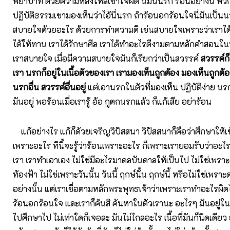
พยาบาท ด้วยความหลงใหลเข้าใจผิด นี่มันนรก ร้อนอย่างนี้ พวกท
ปฏิบัติธรรมเขามองเห็นว่าไอ้นี่นรก ถ้าร้อนอกร้อนใจนี่มันเป็
สบายใจด้วยอะไร ด้วยการทำความดี เช่นสบายใจเพราะว่าเราได
ได้ให้ทาน เราได้รักษาศีล เราได้ทำอะไรดีงามตามหลักคำสอน
เราสบายใจ เมื่อมีความสบายใจมันก็เรียกว่าเป็นสวรรค์
สวรรค์ก็
เรา นรกก็อยู่ในเนื้อตัวของเรา เรามองเห็นถูกต้อง มองเห็นถูกต้อ
นรกอื่น สวรรค์อื่นอยู่
แต่เอานรกในตัวที่มองเห็น ปฏิบัติง่าย นรก
มันอยู่ พอร้อนเมื่อเรารู้ อ้อ กูตกนรกแล้ว ก็แก้เสีย อย่าร้อน
แก้อย่างไร แก้ก็ด้วยเจริญวิปัสสนา วิปัสสนาก็คือว่าศึกษาให้เ
เพราะอะไร ทีนี้จะรู้ว่าร้อนเพราะอะไร ก็เพราะเรายอมรับว่าอะไร
เรา เราทำเอาเอง ไม่ใช่มีอะไรมาดลบันดาลให้เป็นไป ไม่ใช่เพร
ท้องฟ้า ไม่ใช่เพราะวันนั้น วันนี้ ฤกษ์นั้น ฤกษ์นี้ หรือไม่ใช่เพราะด
อย่างนั้น แต่เราเชื่อตามหลักพระพุทธเจ้าว่าเพราะเราทำอะไรผิดไ
ร้อนอกร้อนใจ และเราก็ค้นสิ ค้นหาในตัวเรานะ อะไรๆ มันอยู่ใน
ไปศึกษาไป ไม่เท่าใดก็เจอละ มันไม่ไกลอะไร เนื้อที่มันก็นิดเดีย