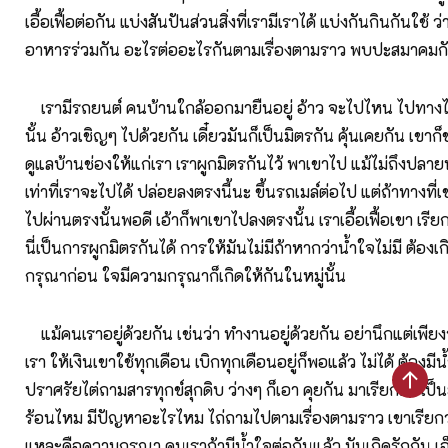
เอื้อเฟื้อต่อกัน แบ่งสันปันส่วนสิ่งที่เรามีเราได้ แบ่งกันกินกันใช้ 
อาหารร่วมกัน อะไรต่ออะไรกันตามเรื่องตามราว พบปะสมาคมก
เรามีรถยนต์ คนบ้านใกล้ออกมายืนอยู่ อ้าว จะไปไหน ไปทาง
นั้น อ้าวเชิญๆ ไปด้วยกัน เดี๋ยวมันก็เป็นมิตรกัน คุ้นเคยกัน เขาก็
ดูแลบ้านช่องให้แก่เรา เราผูกมิตรกันไว้ พาเขาไป แม้ไม่ถึงปลายท
เท่าที่เราจะไปได้ ปล่อยลงตรงนี้นะ ขึ้นรถเมล์ต่อไป แต่ถ้าทางที่เ
ไปผ่านตรงนั้นพอดี เอ้าก็พาเขาไปลงตรงนั้น เราเอื้อเฟื้อเขา เรีย
นี่เป็นการผูกมิตรกันได้ การให้มันไม่มีถ้าหากว่าน้ำใจไม่มี ต้อ
กรุณาก่อน ใจมีความกรุณาก็เกิดให้กันในหมู่นั้น
แม้คนเราอยู่ด้วยกัน เช่นว่า ทำงานอยู่ด้วยกัน อย่านึกแต่เพียงว
เรา ให้เงินเขาใช้ทุกเดือน เบิกทุกเดือนอยู่ก็พอแล้ว ไม่ได้ ต้องมี
ปราศรัยไต่ถามสารทุกข์สุกดิบ ว่างๆ ก็เอา คุยกัน มาเรียกมา เป็น
ร้อนไหม มีปัญหาอะไรไหม ไถ่ถามไปตามเรื่องตามราว เขาเรียกว่า
แหละคือความกรุณา คนเราถ้ามีน้ำใจต่อกันแล้ว มันเกิดรักกัน เอ็