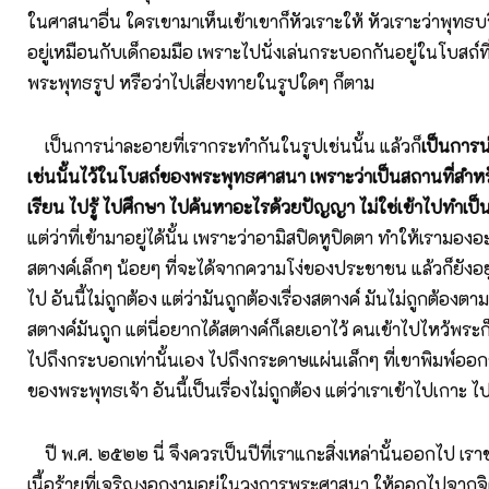
ในศาสนาอื่น ใครเขามาเห็นเข้าเขาก็หัวเราะให้ หัวเราะว่าพุทธบ
อยู่เหมือนกับเด็กอมมือ เพราะไปนั่งเล่นกระบอกกันอยู่ในโบสถ์
พระพุทธรูป หรือว่าไปเสี่ยงทายในรูปใดๆ ก็ตาม
เป็นการน่าละอายที่เรากระทำกันในรูปเช่นนั้น แล้วก็
เป็นการน่
เช่นนั้นไว้ในโบสถ์ของพระพุทธศาสนา เพราะว่าเป็นสถานที่สำห
เรียน ไปรู้ ไปศึกษา ไปค้นหาอะไรด้วยปัญญา ไม่ใช่เข้าไปทำเป็นเ
แต่ว่าที่เข้ามาอยู่ได้นั้น เพราะว่าอามิสปิดหูปิดตา ทำให้เรามองอะ
สตางค์เล็กๆ น้อยๆ ที่จะได้จากความโง่ของประชาชน แล้วก็ยังอย
ไป อันนี้ไม่ถูกต้อง แต่ว่ามันถูกต้องเรื่องสตางค์ มันไม่ถูกต้องตา
สตางค์มันถูก แต่นี่อยากได้สตางค์ก็เลยเอาไว้ คนเข้าไปไหว้พระก
ไปถึงกระบอกเท่านั้นเอง ไปถึงกระดาษแผ่นเล็กๆ ที่เขาพิมพ์ออก
ของพระพุทธเจ้า อันนี้เป็นเรื่องไม่ถูกต้อง แต่ว่าเราเข้าไปเกาะ ไป
ปี พ.ศ. ๒๕๒๒ นี่ จึงควรเป็นปีที่เราแกะสิ่งเหล่านั้นออกไป เร
เนื้อร้ายที่เจริญงอกงามอยู่ในวงการพระศาสนา ให้ออกไปจาก