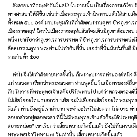
สังคายนาที่กระทำกันในสมัยโบราณนั้น เป็นเรื่องการแก้ไขปร
ทางศาสนาให้ดีขึ้น เช่นว่าเมื่อพระพุทธเจ้านิพพานแล้วได้สามเด
ทั้งหมด ๕๐๐ องค์ มาประชุมกันที่ถ้ำสัตตบรรณคูหา ข้างภูเขา
เมืองราชคฤห์ ใครไปเมืองราชคฤห์แล้วก็จะเห็นมีภูเขาล้อมรอบ แล
หนึ่ง เขาเรียกว่าภูเขาเวภารบรรพต ที่ข้างภูเขาเวภารบรรพตน่ะมีถ
สัตตบรรณคูหา พระท่านไปทำกันที่นั่น เธอว่าที่นั่นมันร่มรื่นดี มีป
รวมกันทั้ง ๕๐๐
ทำไมจึงได้ทำสังคายนาครั้งนั้น ก็เพราะปรารภท่านองค์หนึ่ง
แก่ หลวงตา เรียกว่าพระหลวงตา ท่านพูดขึ้น ในเมื่อพระองค์อื่น
กัน ในการที่พระพุทธเจ้าเสด็จปรินิพพานไป แต่ว่าหลวงตาองค์นี้ช
ไม่เสียใจอะไร แกบอกว่า “เฮ้ย จะไปเสียอกเสียใจอะไร พระพุทธ
ดีแล้ว ท่านยังอยู่นี่เราลำบาก จะทำอะไรก็ไม่สะดวก ไม่สบาย ท่
คอยกล่าวอยู่ตลอดเวลา ทีนี้ไม่มีพระพุทธเจ้าแล้วก็จะได้ประพฤต
สบายหน่อย” เขาเรียกว่าเสี้ยนหนามเกิดขึ้นแล้ว ยังไม่ทันครบเด
พระพุทธเจ้านิพพาน ๗ วันเท่านั้น เสี้ยนหนามเกิดขึ้นแล้ว