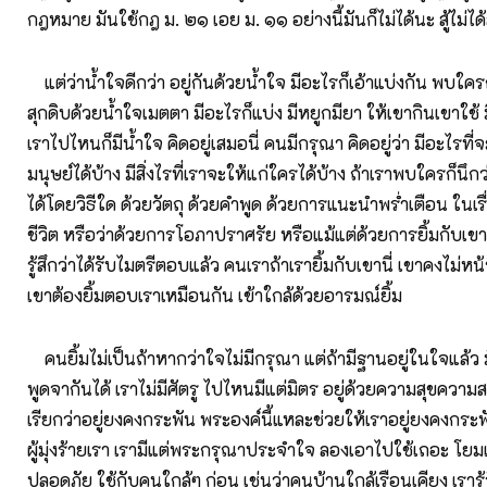
กฎหมาย มันใช้กฎ ม. ๒๑ เอย ม. ๑๑ อย่างนี้มันก็ไม่ได้นะ สู้ไม่ได
แต่ว่าน้ำใจดีกว่า อยู่กันด้วยน้ำใจ มีอะไรก็เอ้าแบ่งกัน พบใคร
สุกดิบด้วยน้ำใจเมตตา มีอะไรก็แบ่ง มีหยูกมียา ให้เขากินเขาใ
เราไปไหนก็มีน้ำใจ คิดอยู่เสมอนี่ คนมีกรุณา คิดอยู่ว่า มีอะไรที่จ
มนุษย์ได้บ้าง มีสิ่งไรที่เราจะให้แก่ใครได้บ้าง ถ้าเราพบใครก็นึก
ได้โดยวิธีใด ด้วยวัตถุ ด้วยคำพูด ด้วยการแนะนำพร่ำเตือน ในเร
ชีวิต หรือว่าด้วยการโอภาปราศรัย หรือแม้แต่ด้วยการยิ้มกับเขา เ
รู้สึกว่าได้รับไมตรีตอบแล้ว คนเราถ้าเรายิ้มกับเขานี่ เขาคงไม่หน
เขาต้องยิ้มตอบเราเหมือนกัน เข้าใกล้ด้วยอารมณ์ยิ้ม
คนยิ้มไม่เป็นถ้าหากว่าใจไม่มีกรุณา แต่ถ้ามีฐานอยู่ในใจแล้ว มั
พูดจากันได้ เราไม่มีศัตรู ไปไหนมีแต่มิตร อยู่ด้วยความสุขความ
เรียกว่าอยู่ยงคงกระพัน พระองค์นี้แหละช่วยให้เราอยู่ยงคงกระพั
ผู้มุ่งร้ายเรา เรามีแต่พระกรุณาประจำใจ ลองเอาไปใช้เถอะ โย
ปลอดภัย ใช้กับคนใกล้ๆ ก่อน เช่นว่าคนบ้านใกล้เรือนเคียง เรารู้จั