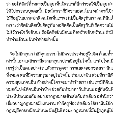
ว่า ขอให้สัตว์ทั้งหลายเป็นสุข เห็นใครเราก็นึกว่าขอให้เป็นสุข 
ให้ไปกระทบบุคคลนั้น นัยน์ตาเราก็มีความอ่อนโยน หน้าตาก็เบ
ไม้ก็อยู่ในสภาพปกติ คนใดเห็นเราจะไม่เป็นศัตรูกับเรา คนที่มันเป
เพราะว่าจิตมันคิดเป็นศัตรูกัน พอจิตคิดเป็นศัตรูกันก็เกิดความไ
ไม่ไว้วางใจก็ขยับนะ ถือมีดก็ขยับมีดนะ ถือพร้าขยับพร้านะ ถ้าม
ทำท่าแล้วนะ มันทำท่าอย่างนั้น
จิตไม่มีกรุณา ไม่มีคุณธรรม ไม่มีพระประจำอยู่ในจิต ก็เลยห้ำห
เท่านั้นเอง แต่ถ้าเรามีความกรุณาปราณีอยู่ในใจนั้น เราไปไหนนี่
เขารู้ว่าเป็นคนอย่างไร แล้วการพูดจา การแสดงออกของเรา มั
ทั้งหมด คนที่มีความกรุณาอยู่ในใจนั้น ร่วมแบ่งปัน ส่วนที่เรามีเพ
ความสุขแก่คนอื่น ถ้าอย่างนี้ใครจะมาทำร้ายเรา เช่น เรามีที่ดิน
หมดก็แบ่งให้คนอื่นทำบ้าง ช่วยกันทำมาหากินกันนะ อยู่กันฉันพ
ประนีประนอมกัน อย่าเอากฎหมายเข้าเล่นกันท่าเดียว อย่านึกว่าเ
เชี่ยวชาญกฎหมายมึงเล่นงาน ทำผิดกูฟ้องท่าเดียว ไอ้เรามันใช
กฎหมู่ก็ตายเหมือนกันนะ มันสู้ไม่ไหวนะ กฎหมายนี่มันสู้กฎหมู่ไม