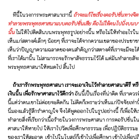
ทีนี้ในวงการพระศาสนาเรานี้
ถ้าจะแก้ไขเรื่องคอรัปชั่นทางจิ
ทำลายพระพุทธศาสนาแบบคอรัปชั่นเสีย คือไม่ให้คนไปนั่งบนบ
นั้น
ไม่ให้ไปติดสินบนพระพุทธรูปอย่างนั้น หรือไม่ให้ทำอะไรในร
เห็นแก่สตางค์เล็กๆ น้อยๆ ที่เราจะได้จากความเขลาของประชาช
เห็นว่าปัญญาความฉลาดของคนสำคัญกว่าสตางค์ที่เราจะมีจะได้
ที่เราได้มานั้น ไม่สามารถจะรักษาสัจธรรมไว้ได้ แต่มันทำลายส
พระพุทธศาสนาให้หมดไป สิ้นไป
ถ้าเรารักพระพุทธศาสนา เราจะเอาเงินไว้ทำลายศาสนาดีรึ หรื
เงินนั้น เพื่อรักษาศาสนาไว้ดีกว่า
อันนี้เป็นเรื่องที่น่าคิด ที่เราค
นี้แต่ว่าคนเขาไม่ค่อยจะคิดกัน ไม่คิดก็เพราะว่าเห็นแก่ปัจจัยเท่
นี่มองแล้วรู้สึกรำคาญใจ จึงได้พูดออกไปในรูปอย่างนี้ ก็เพื่อให้เ
ทำลายสิ่งที่เรียกว่าเนื้อร้ายในวงการพระศาสนา การคอรัปชั่
ศาสนาให้หายไป ให้เราไปวัดเพื่อศึกษาธรรมะ เพื่อปฏิบัติธรรมะ 
ของเราให้สะอาด เข้าไปในโบสถ์ก็เข้าไปเพื่อศึกษา เข้าไปเพื่อปฏิ