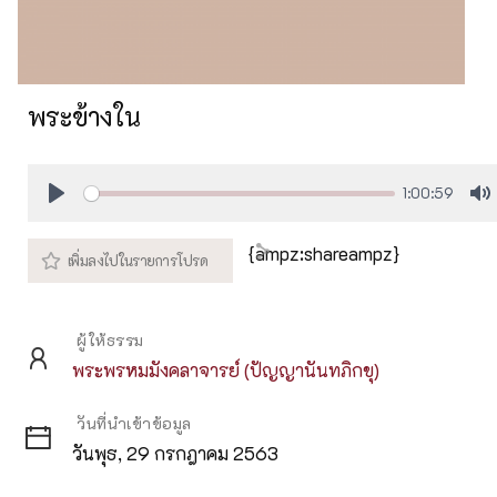
พระข้างใน
1:00:59
Play
M
{ampz:shareampz}
ผู้ให้ธรรม
พระพรหมมังคลาจารย์ (ปัญญานันทภิกขุ)
วันที่นำเข้าข้อมูล
วันพุธ, 29 กรกฎาคม 2563