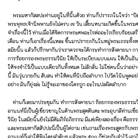
พระมหากัสสปะท่านอยู่ในที่นั้นด้วย ท่านก็ปรารภในใจว่า “ปัด
พระพุทธเจ้านิพพานยังไม่ครบ ๗ วัน เสี้ยนหนามเกิดขึ้นในพระศ
จำเรื่องนี้ไว้ ท่านเมื่อได้จัดการพระศพอะไรต่ออะไรเรียบร้อยเสร็
เดือน ท่านก็เอาเรื่องนี้แหละ ขึ้นมาปรารภกันในหมู่พระเถระทั้งห
สมัยนั้น แล้วก็ปรึกษากันว่าเราควรจะได้กระทำการสังคายนา กา
การร้อยกรองพระธรรมวินัย ให้เป็นระเบียบแบบแผน ให้เป็นอันห
ให้จงจำไว้เป็นแบบเดียวกันทั้งหมด ไม่ลักลั่น ไม่ใช่คนนั้นว่าอย่าง
นี้ มันวุ่นวายกัน สับสน ทำให้คนที่นับถือลำบาก ไปวัดโน้นพูดอย่า
อย่าง มันก็ยุ่งล่ะ ไม่รู้จะเอาของใครถูก อะไรแปลผิดลำบาก
ท่านก็เลยมาประชุมกัน ทำการสังคายนา ร้อยกรองพระธรรมวิ
อานนท์นี่เป็นผู้เชี่ยวชาญในด้านพระสุตตันตะ พระอุบาลีท่านเช
วินัย ในสมัยนั้นยังไม่มีคัมภีร์อภิธรรม มีแต่เพียงสองเรื่อง คือธรรม
และพระมหากัสสัปปะนี่เป็นผู้ไต่ถาม เช่นถามเรื่องพระสูตรกับ
อานนท์ก็เล่าให้ฟังโดยลำดับๆ แล้วพระ ๕๐๐ ก็ช่วยกันจำไว้ เอา