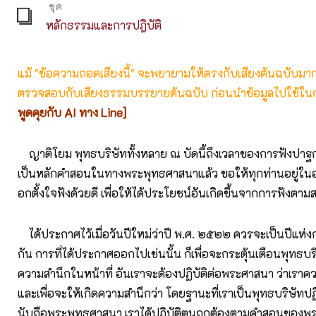
ชุด
หลักธรรมและการปฎิบัติ
แม้ "ข้อความถอดเสียงนี้" จะพยายามให้ตรงกับเสียงต้นฉบับมากที่
ตรวจสอบกับเสียงธรรมบรรยายต้นฉบับ ก่อนนำข้อมูลไปใช้ในก
พูดคุยกับ AI ทาง Line]
ญาติโยม พุทธบริษัททั้งหลาย ณ บัดนี้ถึงเวลาของการฟังปาฐ
เป็นหลักคำสอนในทางพระพุทธศาสนาแล้ว ขอให้ทุกท่านอยู่ในอ
อกตั้งใจฟังด้วยดี เพื่อให้ได้ประโยชน์อันเกิดขึ้นจากการฟังตา
ได้ประกาศไว้เมื่อวันปีใหม่ว่าปี พ.ศ. ๒๕๒๒ ควรจะเป็นปีแห่ง
กัน การที่ได้ประกาศออกไปเช่นนั้น ก็เพื่อจะกระตุ้นเตือนพุทธบริ
ความสำนึกในหน้าที่ อันเราจะต้องปฏิบัติต่อพระศาสนา ว่าเรา
และเพื่อจะให้เกิดความสำนึกว่า โดยฐานะที่เราเป็นพุทธบริษัทป
นับถือพระพุทธศาสนา เราได้ปฏิบัติตนถูกต้องตามคำสอนของพ