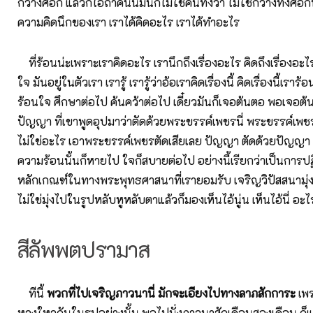
กว้างศอก แล้วก็ไอ้ถ้าค้นนี่มันก็ไม่ใช่ค้นทั้งวา ไม่ใช่กว้างทั้งศอกน
ความคิดนึกของเรา เราได้คิดอะไร เราได้ทำอะไร
ที่ร้อนน่ะเพราะเราคิดอะไร เรานึกถึงเรื่องอะไร คิดถึงเรื่องอะ
ใจ มันอยู่ในตัวเรา เรารู้ เรารู้ว่าอ้อเราคิดเรื่องนี้ คิดเรื่องนี้เรา
ร้อนใจ ศึกษาต่อไป ค้นคว้าต่อไป เดี๋ยวมันก็เจอต้นตอ พอเจอต้น
ปัญญา ที่เขาพูดอุปมาว่าตัดด้วยพระขรรค์เพชรนี่ พระขรรค์เพ
ไม่ใช่อะไร เอาพระขรรค์เพชรตัดเสียเลย ปัญญา ตัดด้วยปัญญา เม
ความร้อนนั้นก็หายไป ใจก็สบายต่อไป อย่างนี้เรียกว่าเป็นการปฏ
หลักเกณฑ์ในทางพระพุทธศาสนาที่เรายอมรับ เจริญวิปัสสนามุ่ง
ไม่ใช่มุ่งไปในรูปหลับหูหลับตาแล้วก็มองเห็นไอ้นู่น เห็นไอ้นี่ อะ
สีลัพพตปรามาส
ทีนี้
พวกที่ไปเจริญภาวนานี่ มักจะเอียงไปทางลาภสักการะ
เพร
หลงใหลกันในรูปอย่างนั้น พอไปนั่งภาวนาสักเดือนสองเดือน ก็