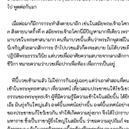
ไป พูดต่อกันมา
เมื่อต่อมาก็มีการกระทำสังคายนาอีก เช่นในสมัยพระเจ้าอโศกนี่
๓ สังคายนาครั้งที่ ๓ สมัยพระเจ้าอโศกนี่มีปัญหามากทีเดียว เพ
มาบวชในพระศาสนามาก คนที่มาบวชนั้นเห็นว่าพระภิกษุสงฆ์
นี่เจริญด้วยลาภสักการะ ถ้าไปบวชแล้วก็คงจะสบาย ไม่ได้บวชเพื่
ปฏิบัติพระธรรมวินัย แต่บวชเพื่ออาศัยความสบายจากลาภสักการ
ชีวิกา หมายความว่าบวชเพื่อปากเพื่อท้อง เพื่อการเป็นอยู่
ทีนี้บวชเข้ามาแล้ว ไม่ใช่การกินอยู่เฉยๆ แต่ว่าเอาคำสอนที่ตนเ
เข้าในพระพุทธศาสนา เที่ยวเทศน์ เที่ยวสอนประชาชนให้ไขว้เข
ธรรมของพระพุทธเจ้า ผู้ที่มีความรู้มีความเข้าใจในสมัยนั้น ได้ยิน
เอ๊ะ มันยุ่งกันใหญ่แล้ว องค์นั้นเทศน์อย่างนั้น องค์นั้นเทศน์อย่า
ของประชาชนก็ไขว้เขวกัน ทำให้เกิดความยุ่งยาก จึงได้ไปกรา
มหาราช ซึ่งเป็นราชาผู้ยิ่งใหญ่ในสมัยนั้น ว่าขอความอุปถัมภ์
สังคายนา แล้วในการสังคายนานี้จะต้องสึกพระจำนวนมากกันเลยท