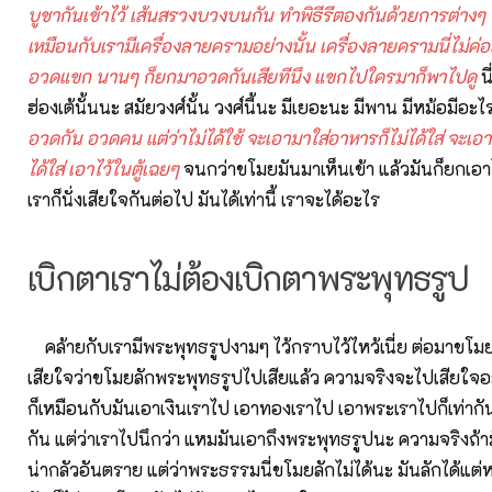
บูชากันเข้าไว้ เส้นสรวงบวงบนกัน ทำพิธีรีตองกันด้วยการต่าง
เหมือนกับเรามีเครื่องลายครามอย่างนั้น เครื่องลายครามนี่ไม่ค่อยได
อวดแขก นานๆ ก็ยกมาอวดกันเสียทีนึง แขกไปใครมาก็พาไปดู
น
ฮ่องเต้นั้นนะ สมัยวงศ์นั้น วงศ์นี้นะ มีเยอะนะ มีพาน มีหม้อมีอะ
อวดกัน อวดคน แต่ว่าไม่ได้ใช้ จะเอามาใส่อาหารก็ไม่ได้ใส่ จะเอา
ได้ใส่ เอาไว้ในตู้เฉยๆ
จนกว่าขโมยมันมาเห็นเข้า แล้วมันก็ยกเอาไ
เราก็นั่งเสียใจกันต่อไป มันได้เท่านี้ เราจะได้อะไร
เบิกตาเราไม่ต้องเบิกตาพระพุทธรูป
คล้ายกับเรามีพระพุทธรูปงามๆ ไว้กราบไว้ไหว้เนี่ย ต่อมาขโมย
เสียใจว่าขโมยลักพระพุทธรูปไปเสียแล้ว ความจริงจะไปเสียใจอ
ก็เหมือนกับมันเอาเงินเราไป เอาทองเราไป เอาพระเราไปก็เท่ากัน
กัน แต่ว่าเราไปนึกว่า แหมมันเอาถึงพระพุทธรูปนะ ความจริงถ้
น่ากลัวอันตราย แต่ว่าพระธรรมนี่ขโมยลักไม่ได้นะ มันลักได้แต่ห