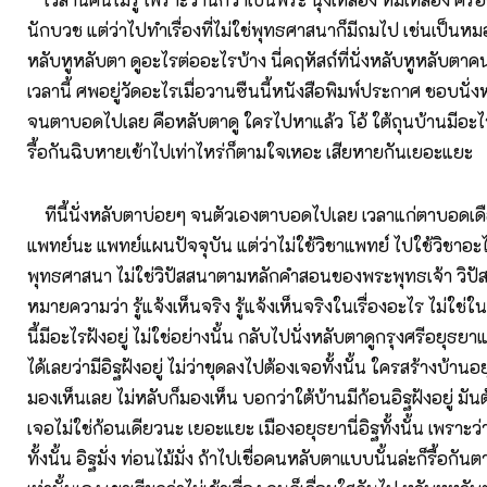
นักบวช แต่ว่าไปทำเรื่องที่ไม่ใช่พุทธศาสนาก็มีถมไป เช่นเป็นหม
หลับหูหลับตา ดูอะไรต่ออะไรบ้าง นี่คฤหัสถ์ที่นั่งหลับหูหลับตาค
เวลานี้ ศพอยู่วัดอะไรเมื่อวานซืนนี้หนังสือพิมพ์ประกาศ ชอบนั่ง
จนตาบอดไปเลย คือหลับตาดู ใครไปหาแล้ว โอ้ ใต้ถุนบ้านมีอะไร
รื้อกันฉิบหายเข้าไปเท่าไหร่ก็ตามใจเหอะ เสียหายกันเยอะแยะ
ทีนี้นั่งหลับตาบ่อยๆ จนตัวเองตาบอดไปเลย เวลาแก่ตาบอดเดื
แพทย์นะ แพทย์แผนปัจจุบัน แต่ว่าไม่ใช้วิชาแพทย์ ไปใช้วิชาอะไรไม่
พุทธศาสนา ไม่ใช่วิปัสสนาตามหลักคำสอนของพระพุทธเจ้า วิปัส
หมายความว่า รู้แจ้งเห็นจริง รู้แจ้งเห็นจริงในเรื่องอะไร ไม่ใช่ใน
นี้มีอะไรฝังอยู่ ไม่ใช่อย่างนั้น กลับไปนั่งหลับตาดูกรุงศรีอยุธยา
ได้เลยว่ามีอิฐฝังอยู่ ไม่ว่าขุดลงไปต้องเจอทั้งนั้น ใครสร้างบ้านอ
มองเห็นเลย ไม่หลับก็มองเห็น บอกว่าใต้บ้านมีก้อนอิฐฝังอยู่ มันต
เจอไม่ใช่ก้อนเดียวนะ เยอะแยะ เมืองอยุธยานี่อิฐทั้งนั้น เพราะว่า
ทั้งนั้น อิฐมั่ง ท่อนไม้มั่ง ถ้าไปเชื่อคนหลับตาแบบนั้นล่ะก็รื้อกันต