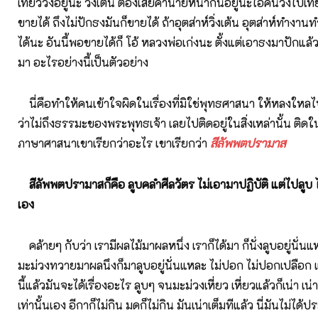
เที่ยววิ่งอยู่นะ วิ่งเต้น ต้องเสียค่านายหน้ากันอยู่นะไอ้คนวิ่งไปเท
ขายได้ ถึงไม่ปักธงมันก็ขายได้ ถ้าอุตส่าห์วิ่งเต้น อุตส่าห์ทำงา
ได้นะ อันนี้พอขายได้ก็ โอ้ หลวงพ่อเก่งนะ ตั้งแต่เอาธงมาปักแล้วน
มา อะไรอย่างนี้เป็นตัวอย่าง
นี่คือทำให้คนเข้าใจผิดในเรื่องที่มิใช่พุทธศาสนา ให้หลงใหลไป 
ว่าไม่ถึงธรรมะของพระพุทธเจ้า เลยไปติดอยู่ในสิ่งเหล่านั้น ติดใ
ภาษาศาสนาเขาเรียกว่าอะไร เขาเรียกว่า
สีลัพพตปรามาส
สีลัพพตปรามาสก็คือ ลูบคลำศีลวัตร ไม่เอามาปฏิบัติ แต่ไปลูบ ไ
เอง
คล้ายๆ กับว่า เรามีผลไม้มาผลหนึ่ง เราก็ได้มา ก็นั่งลูบอยู่นั่นแ
มะม่วงทวายมาผลนึงก็มาลูบอยู่นั่นแหละ ไม่ปอก ไม่ปอกเปลือก แล
นี้แล้วมันจะได้เรื่องอะไร ลูบๆ จนมะม่วงเหี่ยว เหี่ยวแล้วก็เน่า เน
เท่านั้นเอง อีกาก็ไม่กิน มดก็ไม่กิน มันเน่าเต็มทีแล้ว นี่มันไม่ได