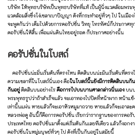
บริษัท ให้พุทธบริษัทเป็นพุทธบริษัทที่แท้ เป็นผู้นั่งแวดล้อมพระพ
แวดล้อมสิ่งซึ่งโง่เขลาเบาปัญญา ดังที่กระทำอยู่ทั่วๆ ไป ในเมือง
จะพูดกันว่า เต็มไปด้วยการคอรัปชั่น วิทยุ โทรทัศน์ก็ประกาศทุ
คอรัปชั่นให้สิ้น เพื่อแผ่นดินไทยอยู่รอด ก็ประกาศอย่างนั้น
คอรัปชั่นในโบสถ์
คอรัปชั่นน่ะมั่นเริ่มต้นที่ตรงไหน ติดสินบนน่ะมันเริ่มต้นที่ตรง
ความเขลาที่ในโบสถ์นั่นเอง คือ
ในโบสถ์นั้นยังมีการติดสินบนกันอย
กันอยู่
ติดสินบนอย่างไร
คือการไปบนบานศาลกล่าวนั่นเอง
บนบา
พระพุทธรูปว่าถ้าสำเร็จแล้ว จะเอาทองไปปิดที่หน้าผาก หน้าแข
เท่านั้นแผ่น หายแล้วก็จะเอาหัวหมูมาถวาย หายแล้วก็จะเอาละ
หลวงพ่อดู อันนี้ก็คือการคอรัปชั่น เรียกว่ารากฐานของการคอรัป
ประเทศไทย คอรัปชั่นมาตั้งแต่เริ่มต้นกันเลยทีเดียว แล้วก็งอ
คอรัปชั่นในหมู่มนุษย์ทั่วๆ ไป ดังที่เป็นกันอยู่ในสมัยนี้