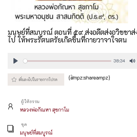
มนุษย์ที่สมบูรณ์ ตอนที่ ๕๙ ส่งอดีตส่งอวิชชา
ไป ให้พระรัตนตรัยเกิดขึ้นที่กายวาจาใจตน
38:34
Play
M
{ampz:shareampz}
ผู้ให้ธรรม
หลวงพ่อกัณหา สุขกาโม
ชุด
มนุษย์ที่สมบูรณ์