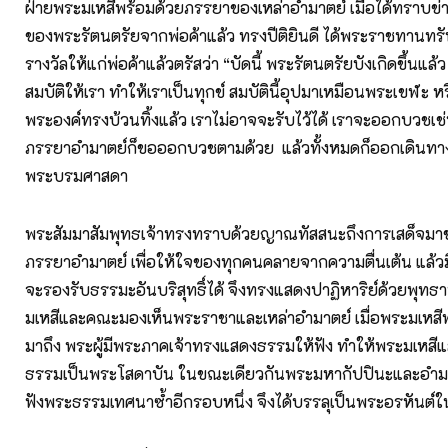
ฝ่ายพระมเหสีพร้อมด้วยภรรยาของเหล่าอำมาตย์ เมื่อได้ทราบข่าว
ของพระรัตนตรัยจากพ่อค้าแล้ว ทรงปีติยินดี ได้พระราชทานทรัพ
รางวัลให้แก่พ่อค้าแล้วตรัสว่า “บัดนี้ พระรัตนตรัยบังเกิดขึ้นแล
สมบัติให้เรา ทำให้เราเป็นทุกข์ สมบัตินี้อุปมาเหมือนพระเขฬะ หร
พระองค์ทรงบ้วนทิ้งแล้ว เราไม่อาจจะรับไว้ได้ เราจะออกบวชเช
ภรรยาอำมาตย์ก็ขอออกบวชตามด้วย แล้วทั้งหมดก็ออกเดินทางไ
พระบรมศาสดา
พระสัมมาสัมพุทธเจ้าทรงทราบด้วยญาณทัสสนะถึงการเสด็จมา
ภรรยาอำมาตย์ เพื่อให้ใจของทุกคนคลายจากความตื่นเต้น แล้วม
จะรองรับธรรมะอันบริสุทธิ์ได้ จึงทรงแสดงปาฏิหาริย์ด้วยพุทธา
มเหสีและคณะมองเห็นพระราชาและเหล่าอำมาตย์ เมื่อพระมเหสี
มาถึง พระผู้มีพระภาคเจ้าทรงแสดงธรรมให้ฟัง ทำให้พระมเหสี
ธรรมเป็นพระโสดาบัน ในขณะเดียวกันพระมหากัปปินะและอำมาตย
ฟังพระธรรมเทศนาซ้ำอีกรอบหนึ่ง จึงได้บรรลุเป็นพระอรหันต์ในท