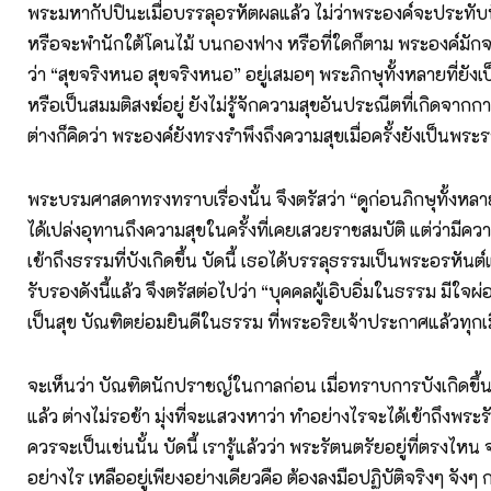
พระมหากัปปินะเมื่อบรรลุอรหัตผลแล้ว ไม่ว่าพระองค์จะประทับนั
หรือจะพำนักใต้โคนไม้ บนกองฟาง หรือที่ใดก็ตาม พระองค์มัก
ว่า “สุขจริงหนอ สุขจริงหนอ” อยู่เสมอๆ พระภิกษุทั้งหลายที่ยัง
หรือเป็นสมมติสงฆ์อยู่ ยังไม่รู้จักความสุขอันประณีตที่เกิดจากก
ต่างก็คิดว่า พระองค์ยังทรงรำพึงถึงความสุขเมื่อครั้งยังเป็นพระร
พระบรมศาสดาทรงทราบเรื่องนั้น จึงตรัสว่า “ดูก่อนภิกษุทั้งหลา
ได้เปล่งอุทานถึงความสุขในครั้งที่เคยเสวยราชสมบัติ แต่ว่ามีค
เข้าถึงธรรมที่บังเกิดขึ้น บัดนี้ เธอได้บรรลุธรรมเป็นพระอรหันต์แ
รับรองดังนี้แล้ว จึงตรัสต่อไปว่า “บุคคลผู้เอิบอิ่มในธรรม มีใจ
เป็นสุข บัณฑิตย่อมยินดีในธรรม ที่พระอริยเจ้าประกาศแล้วทุกเม
จะเห็นว่า บัณฑิตนักปราชญ์ในกาลก่อน เมื่อทราบการบังเกิดขึ
แล้ว ต่างไม่รอช้า มุ่งที่จะแสวงหาว่า ทำอย่างไรจะได้เข้าถึงพระ
ควรจะเป็นเช่นนั้น บัดนี้ เรารู้แล้วว่า พระรัตนตรัยอยู่ที่ตรงไหน จ
อย่างไร เหลืออยู่เพียงอย่างเดียวคือ ต้องลงมือปฏิบัติจริงๆ จัง