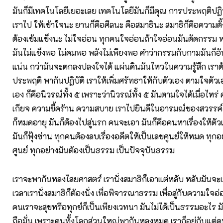
มันก็มีเทคโนโลยีเยอะเลย เทคโนโลยีมันก็มีคุณ การประพฤติปฏิบ
เราไป ให้เข้าใจนะ ยานก็คือศีลนะ คือสมาธินะ สมาธิก็คือความตั้
ต้องเข้มแข็งนะ ไม่ใจอ่อน ทุกคนใจอ่อนถ้าใจอ่อนมันตัดกรรม หร
มันไม่แข็งพอ ไม่คมพอ พลังไม่เพียงพอ คำว่ากรรมกับกามมันก็อัน
แน่น กว่ามันจะตกลงปลงใจได้ แผ่นดินมันไหวในความรู้สึก เราต
ประพฤติ พากันปฏิบัติ เราให้เพิ่มศรัทธาให้กับตัวเอง ตามใจตั
เอง ก็คือนิวรณ์ทั้ง ๕ เพราะว่านิวรณ์ทั้ง ๕ มันตามใจได้เมื่อไหร่
เกียจ ความขี้คร้าน ความสบาย เราไปยินดีในอารมณ์ของสวรรค์
ก็หมดอายุ มันก็ต้องไปสู่นรก คนจะเอา มันก็คือคนหาเรื่องให้ตัว
มันก็ฟุ้งซ่าน ทุกคนต้องลบเรื่องอดีตให้เป็นเลขศูนย์ให้หมด ทุกอ
ศูนย์ ทุกอย่างมันต้องเป็นธรรม เป็นปัจจุบันธรรม
เราจะพากันหลงไสยศาสตร์ เรานั่งสมาธิก็เอาแต่หลับ หลับมันจะเป
เวลาเรานั่งสมาธิก็ต้องนั่ง เพื่อพิจารณาธรรม เพื่อสู่กับความใจอ่
คนเราจะสุขหรือทุกข์ก็เป็นเพียงเวทนา มันไม่ได้เป็นธรรมอะไร ม
ถือมั่น เพราะคนทั้งโลกส่วนใหญ่พากันหลงหมด เราก็อยู่กับแต่