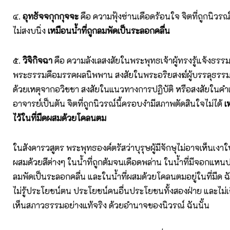
๔.
อุทธัจจกุกกุจจะ
คือ ความฟุ้งซ่านเดือดร้อนใจ จิตที่ถูกนิวร
ไม่สงบนิ่ง
เหมือนน้ำที่ถูกลมพัดเป็นระลอกคลื่น
๕.
วิจิกิจฉา
คือ ความลังเลสงสัยในพระพุทธเจ้าผู้ทรงรู้แจ้งธรรม
พระธรรมคือมรรคผลนิพพาน สงสัยในพระอริยสงฆ์ผู้บรรลุธรรม
ด้วยเหตุจากอวิชชา สงสัยในแนวทางการปฏิบัติ หรือสงสัยใน
อาจารย์เป็นตัน จิตที่ถูกนิวรณ์นี้ครอบงำมีสภาพตัดสินใจไม่ได้
เ
ไว้ในที่มืดผสมด้วยโคลนตม
ในสังคารวสูตร พระพุทธองค์ตรัสว่าบุรุษผู้มีจักษุไม่อาจเห็นเงาใ
ผสมด้วยสีต่างๆ ในน้ำที่ถูกต้มจนเดือดพล่าน ในน้ำที่มีจอกแหนป
ลมพัดเป็นระลอกคลื่น และในน้ำที่ผสมด้วยโคลนตมอยู่ในที่มืด 
ไม่รู้ประโยชน์ตน ประโยชน์คนอื่นประโยชนทั้งสองฝ่าย และไม่เ
เห็นสภาวธรรมอย่างแท้จริง ด้วยอำนาจของนิวรณ์ ฉันนั้น