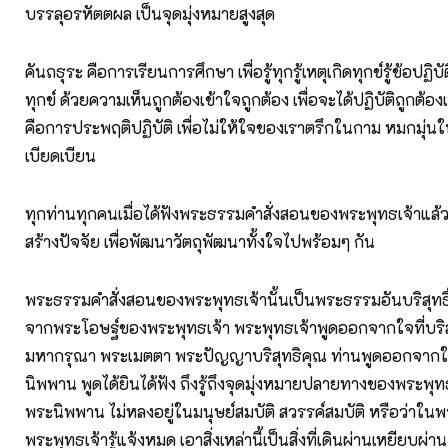
บรรลุอรหัตตผล เป็นจุดมุ่งหมายสูงสุด
คันถธุระ คือการเรียนการศึกษา เพื่อรู้ทุกรู้เหตุเกิดทุกข์รู้ข้อปฏิบ
ทุกข์ ด้วยความเห็นถูกต้องเข้าใจถูกต้อง เพื่อจะได้ปฏิบัติถูกต้อง
คือการประพฤติปฏิบัติ เพื่อไม่ให้ใจของเราตรึกในกาม หมกมุ
เบียดเบียน
ทุกท่านทุกคนเมื่อได้ฟังพระธรรมคำสั่งสอนของพระพุทธเจ้าแล้ว
สร้างปัจจัย เพื่อพัฒนาวัตถุพัฒนาทั้งใจไปพร้อมๆ กัน
พระธรรมคำสั่งสอนของพระพุทธเจ้านั้นเป็นพระธรรมอันบริสุทธิ
จากพระโอษฐ์ของพระพุทธเจ้า พระพุทธเจ้าพูดออกจากใจที่บริสุทธ
มหากรุณา พระเมตตา พระปัญญาบริสุทธิคุณ ท่านพูดออกจา
นิพพาน พูดได้ยินได้ฟัง ถึงรู้ถึงจุดมุ่งหมายปลายทางของพระพุ
พระนิพพาน ไม่หลงอยู่ในมนุษย์สมบัติ สวรรค์สมบัติ หรือว่าใ
พระพุทธเจ้ารู้แจ้งหมด เอาสิ่งเหล่านี้เป็นสิ่งที่เดินผ่านเหยียบผ่า