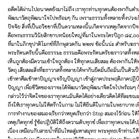
อดีตได้ผ่านไปอนาคตยังมาไม่ถึง เราทุกท่านทุกคนต้องพากันดำเนิ
พัฒนาวัตถุพัฒนาใจไปพร้อมๆ กัน เพราะธรรมทั้งหลายทั้งปวงเ
ปัจจัย สิ่งที่เป็นอวิชชาที่เป็นความหลงนั้นเกิดจากเหตุเกิดจากป
คือพระธรรมวินัยสิกขาบทน้อยใหญ่ที่มาในพระไตรปิฎก ๘๔,๐
ที่มาในภิกขุปาติโมกข์ที่ภิกษุสวดกัน ๒๒๗ ข้อนั้นน่ะ สำหรับฆร
พระรัตนตรัยนั้นคือธรรมะ ธรรมะคือพระรัตนตรัยฆราวาสทั้งห
เห็นถูกต้องมีความเข้าใจถูกต้อง ให้ทุกคนเสียสละ ต้องพากันให้
วัตถุ เสียสละสิ่งที่ฆราวาสทั้งหลายได้พากันยึดมั่นถือมั่นเป็นตัวเ
เข้าหาศีลเข้าหาปัญญาเจริญปัญญา เข้าสู่ภาคประพฤติภาคปฏิบั
ปัญญา เพื่อชีวิตของเราจะได้พัฒนาวัตถุพัฒนาจิตใจไปพร้อมๆ กั
กล่าวไว้ว่าจิตใจของเราทุกคนมันคิดได้อย่างเดียวคิดได้ทีละขณ
ถึงให้เราทุกคนไม่ให้ตรึกในกาม ไม่ให้ยินดีในกามในพยาบาท เพื
การทำงานของสมองเรียกว่าหยุดเรียกว่า Stop สมองไว้ก่อน ให้ใจข
เหตุเกิดทุกข์ รู้ข้อปฏิบัติให้ถึงความดับทุกข์ เพื่อเราทุกคนจะได้ปฏ
เนื่อง เหมือนกับสายน้ำที่มันไหลสู่มหาสมุทร พระพุทธเจ้าท่านใ