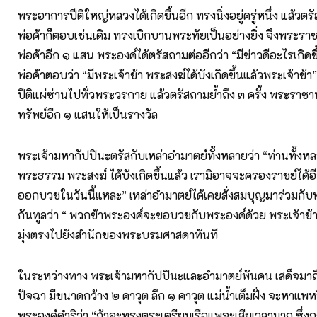
พระอาการปีติใหญ่หลวงได้เกิดขึ้นอีก ทรงนิ่งอยู่ครู่หนึ่ง แล้วตรัส
พ่อค้าก็ตอบเช่นเดิม ทรงเบิกบานพระทัยเป็นอย่างยิ่ง จึงพระรา
พ่อค้าอีก ๑ แสน พระองค์ได้ตรัสถามต่ออีกว่า “มีข่าวดีอะไรเกิด
พ่อค้าตอบว่า “มีพระเจ้าข้า พระสงฆ์ได้บังเกิดขึ้นแล้วพระเจ้าข้
ปีติแผ่ซ่านไปทั่วพระวรกาย แล้วตรัสถามยํ้าถึง ๓ ครั้ง พระร
ทรัพย์อีก ๑ แสนให้เป็นรางวัล
พระเจ้ามหากัปปินะตรัสกับเหล่าอำมาตย์ทั้งหลายว่า “ท่านทั้งหล
พระธรรม พระสงฆ์ ได้บังเกิดขึ้นแล้ว เรามิอาจจะครองราชย์ได้อ
ออกบวชในวันนี้แหละ” เหล่าอำมาตย์ได้เคยสั่งสมบุญมาร่วมกับ
กันทูลว่า “ พวกข้าพระองค์จะขอบวชกับพระองค์ด้วย พระเจ้าข้า”
มุ่งตรงไปยังสำนักของพระบรมศาสดาทันที
ในระหว่างทาง พระเจ้ามหากัปปินะและอำมาตย์พันคน เสด็จมาถึง
ปัจฉา มีขนาดกว้าง ๒ คาวุต ลึก ๑ คาวุต แม่น้ำเต็มฝั่ง จะหาแพหรื
พระองค์ดำริว่า “ถ้าจะทรงตระเตรียมเรือแพจะเสียเวลามาก ซึ่ง