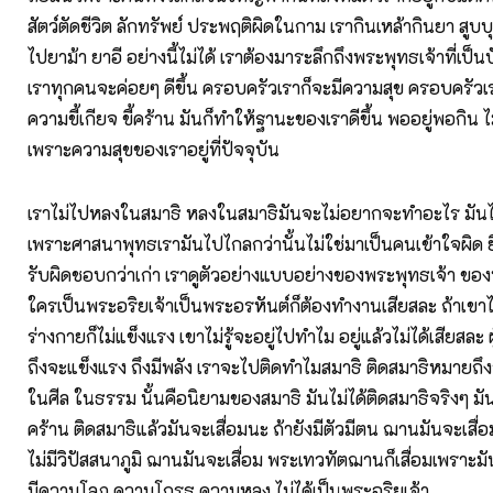
สัตว์ตัดชีวิต ลักทรัพย์ ประพฤติผิดในกาม เรากินเหล้ากินยา สูบบุห
ไปยาม้า ยาอี อย่างนี้ไม่ได้ เราต้องมาระลึกถึงพระพุทธเจ้าที่เป็นบ
เราทุกคนจะค่อยๆ ดีขึ้น ครอบครัวเราก็จะมีความสุข ครอบครัวเร
ความขี้เกียจ ขี้คร้าน มันก็ทำให้ฐานะของเราดีขึ้น พออยู่พอกิน ไม่
เพราะความสุขของเราอยู่ที่ปัจจุบัน
เราไม่ไปหลงในสมาธิ หลงในสมาธิมันจะไม่อยากจะทำอะไร มันไม่
เพราะศาสนาพุทธเรามันไปไกลกว่านั้นไม่ใช่มาเป็นคนเข้าใจผิด ยิ
รับผิดชอบกว่าเก่า เราดูตัวอย่างแบบอย่างของพระพุทธเจ้า ของ
ใครเป็นพระอริยเจ้าเป็นพระอรหันต์ก็ต้องทำงานเสียสละ ถ้าเขา
ร่างกายก็ไม่แข็งแรง เขาไม่รู้จะอยู่ไปทำไม อยู่แล้วไม่ได้เสียสละ ผ
ถึงจะแข็งแรง ถึงมีพลัง เราจะไปติดทำไมสมาธิ ติดสมาธิหมายถึงว่
ในศีล ในธรรม นั้นคือนิยามของสมาธิ มันไม่ได้ติดสมาธิจริงๆ มันจ
คร้าน ติดสมาธิแล้วมันจะเสื่อมนะ ถ้ายังมีตัวมีตน ฌานมันจะเสื่
ไม่มีวิปัสสนาภูมิ ฌานมันจะเสื่อม พระเทวทัตฌานก็เสื่อมเพราะม
มีความโลภ ความโกรธ ความหลง ไม่ได้เป็นพระอริยเจ้า