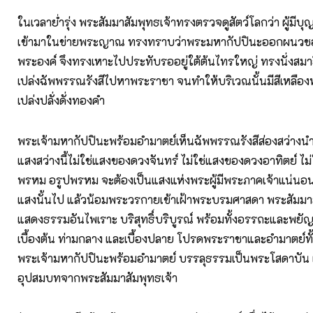
ในเวลาย่ำรุ่ง พระสัมมาสัมพุทธเจ้าทรงตรวจดูสัตว์โลกว่า ผู้มี
เข้ามาในข่ายพระญาณ ทรงทราบว่าพระมหากัปปินะออกผนวชอ
พระองค์ จึงทรงเหาะไปประทับรออยู่ใต้ต้นไทรใหญ่ ทรงนั่งสมาธิคู
เปล่งฉัพพรรณรังสีไปหาพระราชา จนทำให้บริเวณนั้นมีสีเหลือ
เปล่งปลั่งดั่งทองคำ
พระเจ้ามหากัปปินะพร้อมอำมาตย์เห็นฉัพพรรณรังสีส่องสว่างนำท
แสงสว่างนี้ไม่ใช่แสงของดวงจันทร์ ไม่ใช่แสงของดวงอาทิตย์ ไม
พรหม อรูปพรหม จะต้องเป็นแสงแห่งพระผู้มีพระภาคเจ้าแน่นอ
แสงนั้นไป แล้วน้อมพระวรกายเข้าเฝ้าพระบรมศาสดา พระสัมมา
แสดงธรรมอันไพเราะ บริสุทธิ์บริบูรณ์ พร้อมทั้งอรรถะและพย
เบื้องต้น ท่ามกลาง และเบื้องปลาย โปรดพระราชาและอำมาตย์ทั
พระเจ้ามหากัปปินะพร้อมอำมาตย์ บรรลุธรรมเป็นพระโสดาบัน 
อุปสมบทจากพระสัมมาสัมพุทธเจ้า