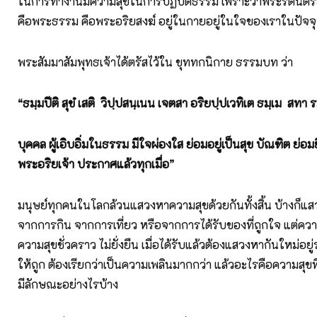
ในการทำงานมีความสุขในการปฏิบัติธรรม เพราะว่าพระรัตนตรั
คือพระธรรม คือพระอริยสงฆ์ อยู่ในกายอยู่ในใจของเราในปัจจุ
พระสัมมาสัมพุทธเจ้าได้ตรัสไว้ใน ขุททกนิกาย ธรรมบท ว่า
“ธมฺมปีติ สุขํ เสติ วิปฺปสนฺเนน เจตสา
อริยปฺปเวทิเต ธมฺเม สทา 
บุคคล ผู้เอิบอิ่มในธรรม มีใจผ่องใส ย่อมอยู่เป็นสุข บัณฑิต ย่อม
พระอริยเจ้า ประกาศแล้วทุกเมื่อ”
มนุษย์ทุกคนในโลกล้วนแสวงหาความสุขด้วยกันทั้งสิ้น บ้างก็แ
จากการกิน จากการเที่ยว หรือจากการได้รับของที่ถูกใจ แต่ความส
ความสุขชั่วคราว ไม่ยั่งยืน เมื่อได้รับแล้วต้องแสวงหากันใหม่อยู่
ให้ถูก ต้องเรียกว่าเป็นความเพลินมากกว่า แล้วอะไรคือความสุขที่แ
มีลักษณะอย่างไรบ้าง