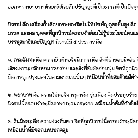
ออกจากพยาบาท ด้วยสติด้วยสัมปชัญญะที่เป็นธรรมที่เป็นปัจจ
นิวรณ์ คือ เครื่องกั้นศักยภาพของจิตไม่ให้บำเพ็ญกุศลขั้นสูง คื
มรรค และผล บุคคลที่ถูกนิวรณ์ครอบงำย่อมไม่รู้ประโยชน์ตนและผ
บรรลุสมาธิและปัญญา
นิวรณ์มี ๕ ประการ คือ
๑.
กามฉันทะ
คือ ความยินดีพอใจในกาม คือ สิ่งที่น่าชอบใจอัน ไ
เสียงเพราะ กลิ่นหอม รสอร่อย และสิ่งที่สัมผัสอ่อนนุ่ม จิตที่ถูกน
มีสภาพถูกปรุงแต่งไปตามอารมณ์นั้นๆ
เหมือนน้ำที่ผสมด้วยสีต่า
๒.
พยาบาท
คือ ความไม่พอใจ หงุดหงิด ขุ่นเคือง คิดประทุษร้าย 
นิวรณ์นี้ครอบงำจะมีสภาพกระวนกระวาย
เหมือนน้ำต้มที่กำลัง
๓.
ถีนมิทธะ
คือ ความง่วงซึมเซา จิตที่ถูกนิวรณ์นี้ครอบงำจะมีส
เหมือนน้ำที่มีจอกแหนปกคลุม