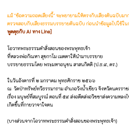
แม้ "ข้อความถอดเสียงนี้" จะพยายามให้ตรงกับเสียงต้นฉบับมากที่
ตรวจสอบกับเสียงธรรมบรรยายต้นฉบับ ก่อนนำข้อมูลไปใช้ในก
พูดคุยกับ AI ทาง Line]
โอวาทพระธรรมคำสั่งสอนของพระพุทธเจ้า
ที่หลวงพ่อกัณหา สุขกาโม เมตตาให้นำมาบรรยาย
บรรยายธรรมโดย พระมหาอนุชน สาสนกิตติ (ป.ธ.๙, ดร.)
ในวันอังคารที่ ๒ มกราคม พุทธศักราช ๒๕๖๖
ณ วัดป่าทรัพย์ทวีธรรมาราม อำเภอวังน้ำเขียว จังหวัดนครราช
เรื่อง มนุษย์ที่สมบูรณ์ ตอนที่ ๕๙ ส่งอดีตส่งอวิชชาส่งความหลง
เกิดขึ้นที่กายวาจาใจตน
(บางส่วนจากโอวาทพระธรรมคำสั่งสอนของพระพุทธเจ้า)