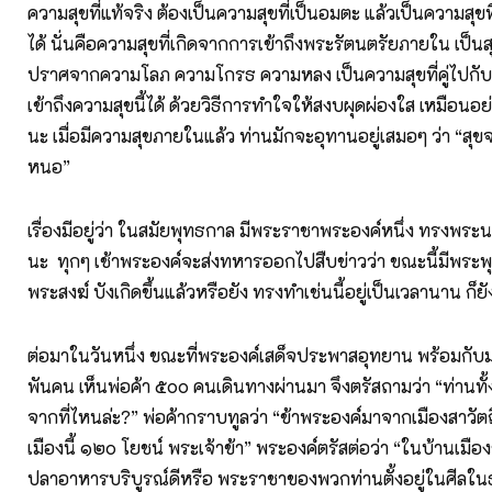
ความสุขที่แท้จริง ต้องเป็นความสุขที่เป็นอมตะ แล้วเป็นความสุขที่เ
ได้ นั่นคือความสุขที่เกิดจากการเข้าถึงพระรัตนตรัยภายใน เป็นสุ
ปราศจากความโลภ ความโกรธ ความหลง เป็นความสุขที่คู่ไปกับค
เข้าถึงความสุขนี้ได้ ด้วยวิธีการทำใจให้สงบผุดผ่องใส เหมือนอ
นะ เมื่อมีความสุขภายในแล้ว ท่านมักจะอุทานอยู่เสมอๆ ว่า “สุข
หนอ”
เรื่องมีอยู่ว่า ในสมัยพุทธกาล มีพระราชาพระองค์หนึ่ง ทรงพระน
นะ ทุกๆ เช้าพระองค์จะส่งทหารออกไปสืบข่าวว่า ขณะนี้มีพระ
พระสงฆ์ บังเกิดขึ้นแล้วหรือยัง ทรงทำเช่นนี้อยู่เป็นเวลานาน ก
ต่อมาในวันหนึ่ง ขณะที่พระองค์เสด็จประพาสอุทยาน พร้อมกับ
พันคน เห็นพ่อค้า ๕๐๐ คนเดินทางผ่านมา จึงตรัสถามว่า “ท่านท
จากที่ไหนล่ะ?” พ่อค้ากราบทูลว่า “ข้าพระองค์มาจากเมืองสาวัตถี
เมืองนี้ ๑๒๐ โยชน์ พระเจ้าข้า” พระองค์ตรัสต่อว่า “ในบ้านเมือ
ปลาอาหารบริบูรณ์ดีหรือ พระราชาของพวกท่านตั้งอยู่ในศีลใน