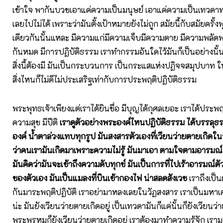
เข้าใจ พากันบวชเอาแค่ความเป็นมนุษย์ เอาแค่ความเป็นเทวดา
เลยไปไม่ได้ เพราะว่ามันตั้งเป้าหมายยังไม่ถูก สมัยนี้กับสมัยครั้
เดียวกันนั้นแหละ มีความแก่มีความเจ็บมีความตาย มีความพลัดพ
กันหมด มีการปฏิบัติธรรม เราทำกรรมอันใดไว้มันก็เป็นอย่างนั้นน่
สิ่งนี้ต้องมี มันเป็นกระบวนการ เป็นกระแสแห่งปฏิจจสมุปบาท ให
สิ่งไหนก็ไม่ดีไม่ประเสริฐเท่ากับการประพฤติปฏิบัติธรรม
พระพุทธเจ้าเพียงแต่เราได้ยินชื่อ มีบุญได้กุศลเยอะ เราได้ประพฤติไ
ความสุข มีปีติ
เราดูตัวอย่างพระองค์ไหนปฏิบัติธรรม ได้บรรลุธร
องค์ น้ำตาล่วงแทบทุกรูป มันสงสารตัวเองที่เวียนว่ายตายเกิดใ
ว่าคนเรามันเกิดมาเพราะความไม่รู้ มันมาเอา ตามใจตามอารมณ์ 
มันคิดว่ามันจะเข้าถึงความดับทุกข์ มันเป็นการที่ไปเร้าอารมณ์ต
ของตัวเอง มันเป็นแมลงที่บินเข้ากองไฟ น่าสลดสังเวช
เราถึงเป็น
กันมาระพฤติปฏิบัติ เราอย่ามาหลงเลยในวัฏสงสาร เราเป็นมหาเศร
น่ะ มันยังเวียนว่ายตายเกิดอยู่ เป็นเทวดามันก็แค่นั้นก็ยังเวียนว่า
พระพรหมก็ยังเวียนว่ายตายเกิดอยู่ เราต้องมาทำความรู้จัก เรามาค