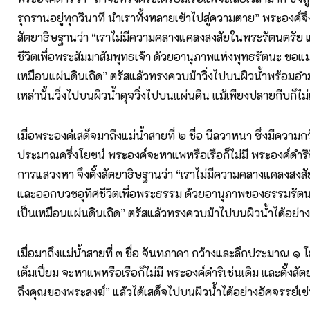
รุกรานอยู่ทุกวินาที นำเราทั้งหลายเข้าไปสู่ความตาย” พระองค์จึ
สัตยาธิษฐานว่า “เราไม่มีความคลางแคลงสงสัยในพระรัตนตรัย
ชีวิตเพื่อพระสัมมาสัมพุทธเจ้า ด้วยอานุภาพแห่งพุทธรัตนะ ขอแม่
เหมือนแผ่นดินเถิด” ตรัสแล้วทรงควบม้าวิ่งไปบนผิวน้ำพร้อมอำ
เหล่านั้นวิ่งไปบนผิวน้ำดุจวิ่งไปบนแผ่นดิน แม้เพียงปลายกีบก็ไม่
เมื่อพระองค์เสด็จมาถึงแม่น้ำสายที่ ๒ ชื่อ นีลวาหนา ซึ่งมีความก
ประมาณครึ่งโยชน์ พระองค์จะหาแพหรือเรือก็ไม่มี พระองค์ดำริ
การแสวงหา จึงตั้งสัตยาธิษฐานว่า “เราไม่มีความคลางแคลงสงส
และออกบวชอุทิศชีวิตเพื่อพระธรรม ด้วยอานุภาพของธรรมรัตนะ
เป็นเหมือนแผ่นดินเถิด” ตรัสแล้วทรงควบม้าไปบนผิวน้ำได้อย่าง
เมื่อมาถึงแม่น้ำสายที่ ๓ ชื่อ จันทภาคา กว้างและลึกประมาณ ๑ โย
เต็มเปี่ยม จะหาแพหรือเรือก็ไม่มี พระองค์ดำริเช่นเดิม และตั้งสั
ถึงคุณของพระสงฆ์” แล้วได้เสด็จไปบนผิวน้ำได้อย่างอัศจรรย์เช