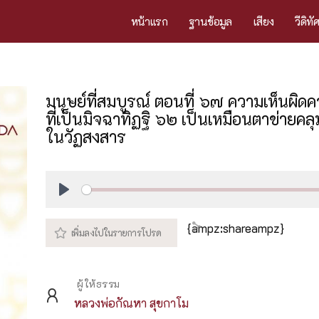
หน้าแรก
ฐานข้อมูล
เสียง
วีดิทั
มนุษย์ที่สมบูรณ์ ตอนที่ ๖๗ ความเห็นผิดค
ที่เป็นมิจฉาทิฏฐิ ๖๒ เป็นเหมือนตาข่ายคลุ
ในวัฏสงสาร
Play
{ampz:shareampz}
ผู้ให้ธรรม
หลวงพ่อกัณหา สุขกาโม