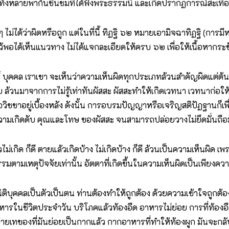
ทั้งหลายพากันชื่นชมที่ได้ฟังพระธรรมนี้ และเกิดปรากฏการณ์สะเทื
ม่ได้ว่าผิดหรือถูก แต่ในที่นี้ ทิฏฐิ ๖๒ หมายเอามิจฉาทิฏฐิ (การม
พอได้เห็นแนวทาง ไม่ได้แจกละเอียดให้ครบ ๖๒ เพื่อให้เนื้อหากระช
ุคคล เราเขา จะเห็นว่าความเห็นผิดทุกประเภทล้วนสำคัญผิดแต่ต้นว่า
ลาย ล้วนมาจากการไม่รู้เท่าทันผัสสะ ผัสสะทำให้เกิดเวทนา เวทนาก่อ
ยอวิชชาอยู่เบื้องหลัง ดังนั้น การอบรมปัญญาหรือเจริญสติปัฏฐานก็เพื่
เกิดดับ คุณและโทษ ของผัสสะ จนสามารถปล่อยวางไม่ยึดมั่นถือมั่
ม่เกิด ก็ดี ตายแล้วเกิดบ้าง ไม่เกิดบ้าง ก็ดี ล้วนเป็นความเห็นผิด เพรา
เหตุปัจจัยเท่านั้น อัตตาที่เกิดขึ้นในความเห็นผิดเป็นเพียงความรู
ติบุคคลเป็นตัวเป็นตน ท่านต้องทำให้ถูกต้อง ด้วยความเข้าใจถูกต้อง
ารในชีวิตประจำวัน บริโภคแล้วท้องอืด อาหารไม่ย่อย การที่ท้องอื
่ถ่ายเทของที่มันย่อยเป็นกากแล้ว กากอาหารที่ทำให้ท้องผูก มันจะกล