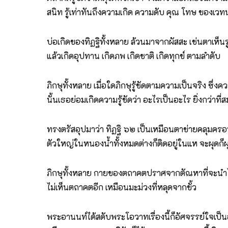
สนิท รู้เท่าทันถึงความเกิด ความดับ คุณ โทษ ของเวทน
บ่อเกิดของทิฏฐิทั้งหลาย ล้วนมาจากผัสสะ เช่นตาเห็นรู
แล้วเกิดอุปทาน เกิดภพ เกิดชาติ เกิดทุกข์ ตามลำดับ
ภิกษุทั้งหลาย เมื่อใดภิกษุรู้ชัดตามความเป็นจริง ซึ
นั้นเธอย่อมเกิดความรู้ชัดว่า อะไรเป็นอะไร ยิ่งกว่าที
ทรงตรัสอุปมาว่า ทิฏฐิ ๖๒ เป็นเหมือนตาข่ายคลุมครอ
ตัวใหญ่ในหนองน้ำทั้งหมดต่างก็ติดอยู่ในแห จะผุดก็ผุ
ภิกษุทั้งหลาย กายของตถาคตปราศจากตัณหาที่จะนำไปสู่
ไม่เห็นตถาคตอีก เหมือนมะม่วงที่หลุดจากขั้ว
พระอานนท์ได้สดับพระโอวาทเรื่องนี้ก็อัศจรรย์ใจเป็นอย่