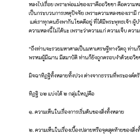
หลงไปเรื่อย เพราะพ่อแม่ของเราคืออวิชชา คือความหลง
เป็นกระบวนการเหตุปัจจัย เพราะความหลงของเรามี การเ
แต่เราทุกคนยังพากันโชคดีอยู่ ที่ได้มีพระพุทธเจ้า 
ความหลงนี้ไม่ได้นะ เพราะว่าความแก่ ความเจ็บ ความต
“ถึงท่านจะรวยมหาศาลเป็นมหาเศรษฐีทางวัตถุ ท่านก็
พรหมผู้มีฌาน มีสมาบัติ ท่านก็ยังถูกครอบงำด้วยอว
มิจฉาทิฏฐิทั้งหลายทั้งปวง ต่างจากธรรมที่พระองค์ตรัสร
ทิฏฐิ ๖๒ แบ่งได้ ๒ กลุ่มใหญ่คือ
๑. ความเห็นในเรื่องการเริ่มต้นของสิ่งทั้งหลาย
๒. ความเห็นในเรื่องเบื้องปลายหรือจุดสุดท้ายของสิ่งท