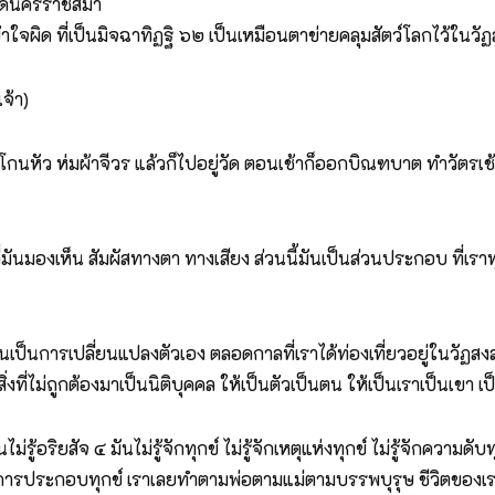
วัดนครราชสีมา
้าใจผิด ที่เป็นมิจฉาทิฏฐิ ๖๒ เป็นเหมือนตาข่ายคลุมสัตว์โลกไว้ในวั
จ้า)
โกนหัว ห่มผ้าจีวร แล้วก็ไปอยู่วัด ตอนเช้าก็ออกบิณฑบาต ทำวัตรเช
นรูปที่มันมองเห็น สัมผัสทางตา ทางเสียง ส่วนนี้มันเป็นส่วนประกอบ ที่เร
นเป็นการเปลี่ยนแปลงตัวเอง ตลอดกาลที่เราได้ท่องเที่ยวอยู่ในวั
ที่ไม่ถูกต้องมาเป็นนิติบุคคล ให้เป็นตัวเป็นตน ให้เป็นเราเป็นเขา เป็
่รู้อริยสัจ ๔ มันไม่รู้จักทุกข์ ไม่รู้จักเหตุแห่งทุกข์ ไม่รู้จักความดับ
นการประกอบทุกข์ เราเลยทำตามพ่อตามแม่ตามบรรพบุรุษ ชีวิตของเร