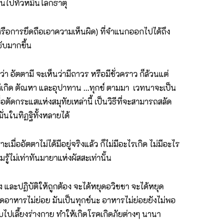
อนไปทั่วหมื่นโลกธาตุ
ีหรือการยึดถือเอาความเห็นผิด) ที่จำแนกออกไปได้ถึง
ับมากขึ้น
 อัตตามี จะเห็นว่ามีถาวร หรือมีชั่วคราว ก็ล้วนแต่
ให้เกิด ตัณหา และอุปาทาน ...ทุกข์ ตามมา เวทนาจะเป็น
อตัดกระแสแห่งสมุทัยเหล่านี้ เป็นวิธีที่จะสามารถสลัด
นในทิฏฐิทั้งหลายได้
ะเมื่ออัตตาไม่ได้มีอยู่จริงแล้ว ก็ไม่มีอะไรเกิด ไม่มีอะไร
้ไม่เท่าทันมายาแห่งผัสสะเท่านั้น
 และปฏิบัติให้ถูกต้อง จะได้หยุดอวิชชา จะได้หยุด
ดอาหารไม่ย่อย มันเป็นทุกข์นะ อาหารไม่ย่อยยังไม่พอ
ับไปเลี้ยงร่างกาย ทำให้เกิดโรคเกิดภัยต่างๆ นานา