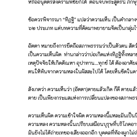
หรืออนุตตรสงครามพิชัยก็ได้ ตอนจบพระสูตรนี้ ภิกษุ
ข้อควรพิจารณา “ทิฏฐิ” แปลว่าความเห็น เป็นคำกลางๆ ไ
๖๒ ประเภท แต่บทความที่คัดมาพยายามจัดเป็นกลุ่มไว้
อัตตา หมายถึงการยึดถือสภาพธรรมว่าเป็นตัวตน สัตว์ บ
เป็นความเห็นผิด ท่านกล่าวว่าบ่อเกิดแห่งทิฏฐิทั้งห
เหตุปัจจัยให้เกิดตัณหา อุปาทาน...ทุกข์ ได้ ต้องอาศั
ตนให้พ้นจากความหลงในผัสสะไปได้ โดยเห็นชัดในความ
สังเกตว่า ความเห็นว่า (อัตตา)ตายแล้วเกิด ก็ดี ตายแล้วไ
ตาย เป็นเพียงกระแสแห่งการเปลี่ยนแปลงของสภาพธรรมตาม
ความเห็นผิด ความเข้าใจผิด ความหลงนี้แหละมันเป็นนิ
ความหลง ความหลงนั้นเปรียบเสมือนบุรุษที่บริโภคอาห
มันยังไม่ได้ถ่ายเทของเสียงออกอีก บุคคลที่ท้องผูกไม