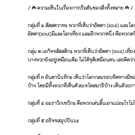
/ ☘️ ความเห็นในเรื่องการเริ่มต้นของสิ่งทั้งหลาย ☘️ /
กลุ่มที่ ๑ สัสสตวาทะ พวกที่เห็นว่าอัตตา (soul) และโล
อัตตา(soul)มีและโลกเที่ยง และอีกพวกหนึ่ง คือพวกต
กลุ่ม ๒ เอกัจจสัสสติกะ พวกพี่เห็นว่าอัตตา (soul) เท
บางพวกยังอยู่เหมือนเดิม ไม่ได้จุติเหมือนตน เลยคิดว
กลุ่มที่ ๓ อันตานันทิกะ เห็นว่าโลกกลมรอบทิศทางมีขอ
บ้าง โดยมีทั้งพวกที่เห็นด้วยเจโตสมาธิบ้าง เห็นด้วยก
กลุ่มที่ ๔ อมราวิกเขปิกะ คือพวกเล่นลิ้นเอาแน่อะไรไม่ได้
กลุ่มที่ ๕ อธิจจสมุปปันนะ