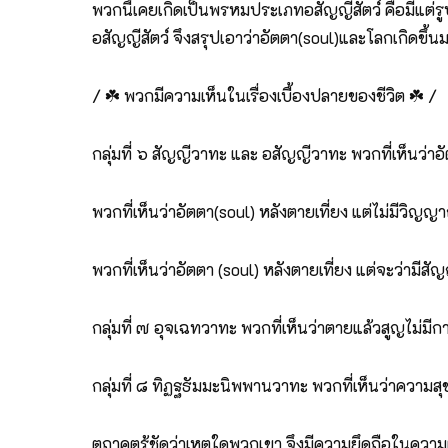
พวกนี้เคยเกิดเป็นพรหมประเภทอสัญญีสัตว์ คือมีแต่รู
อสัญญีสัตว์ จึงสรุปเอาว่าอัตตา(soul)และโลกเกิดขึ้น
/ ☘️ พวกมีความเห็นในเรื่องเบื้องปลายของชีวิต ☘️ /
กลุ่มที่ ๖ สัญญีวาทะ และ อสัญญีวาทะ พวกที่เห็นว่าอ
พวกที่เห็นว่าอัตตา(soul) หลังตายเที่ยง แต่ไม่มีวิญญ
พวกที่เห็นว่าอัตตา (soul) หลังตายเที่ยง แต่จะว่ามีสัญ
กลุ่มที่ ๗ อุจเฉทวาทะ พวกที่เห็นว่าตายแล้วสูญไม่มีกา
กลุ่มที่ ๘ ทิฏฐธัมมะนิพพานวาทะ พวกที่เห็นว่าควา
ตถาคตรู้ชัดว่าเหตุใดพวกเขา จึงมีความยึดถือในความเห็น