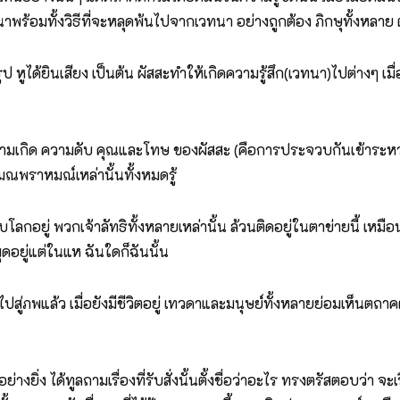
าพร้อมทั้งวิธีที่จะหลุดพ้นไปจากเวทนา อย่างถูกต้อง ภิกษุทั้งหลาย 
ป หูได้ยินเสียง เป็นต้น ผัสสะทำให้เกิดความรู้สึก(เวทนา)ไปต่างๆ เมื
่งความเกิด ความดับ คุณและโทษ ของผัสสะ (คือการประจวบกันเข้าระหว่าง
่สมณพราหมณ์เหล่านั้นทั้งหมดรู้
บโลกอยู่ พวกเจ้าลัทธิทั้งหลายเหล่านั้น ล้วนติดอยู่ในตาข่ายนี้
ดอยู่แต่ในแห ฉันใดก็ฉันนั้น
ภพแล้ว เมื่อยังมีชีวิตอยู่ เทวดาและมนุษย์ทั้งหลายย่อมเห็นตถาคตไ
างยิ่ง ได้ทูลถามเรื่องที่รับสั่งนั้นตั้งชื่อว่าอะไร ทรงตรัสตอบว่า 