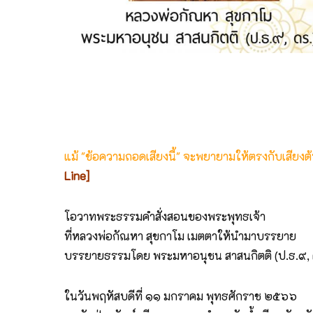
แม้ "ข้อความถอดเสียงนี้" จะพยายามให้ตรงกับเสียง
Line]
โอวาทพระธรรมคำสั่งสอนของพระพุทธเจ้า
ที่หลวงพ่อกัณหา สุขกาโม เมตตาให้นำมาบรรยาย
บรรยายธรรมโดย พระมหาอนุชน สาสนกิตติ (ป.ธ.๙, 
ในวันพฤหัสบดีที่ ๑๑ มกราคม พุทธศักราช ๒๕๖๖