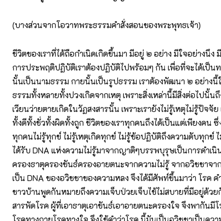
(บางส่วนจากโอวาทพระธรรมคำสั่งสอนของพระพุทธเจ้า)
ชีวิตของเราที่ได้ถือกำเนิดเกิดขึ้นมา มีอยู่ ๒ อย่าง มีใจอย่างนึง 
การประพฤติปฏิบัติเราต้องปฏิบัติไปพร้อมๆ กัน เพื่อที่จะได้เป
นั้นเป็นนามธรรม กายนั้นเป็นรูปธรรม เราต้องพัฒนา ๒ อย่างนี้
ธรรมทั้งหลายทั้งปวงเกิดจากเหตุ เพราะสิ่งเหล่านี้มีสิ่งต่อไปนั้นถึ
เวียนว่ายตายเกิดในวัฏสงสารนั้น เพราะเรายังไม่รู้เหตุไม่รู้ปัจจั
ทั้งดีทั้งชั่วทั้งผิดทั้งถูก ชีวิตของเราทุกคนถึงได้เป็นแต่เพียงคน ซ
ทุกคนไม่รู้ทุกข์ ไม่รู้เหตุเกิดทุกข์ ไม่รู้ข้อปฏิบัติถึงความดับทุกข์ ไ
ได้รับ DNA แห่งความไม่รู้มาจากญาติๆบรรพบุรุษเป็นการดำเนินช
ครองธาตุครองขันธ์ครองอายตนะจากความไม่รู้ จากอวิชชาจา
เป็น DNA ของอวิชชาของความหลง จึงได้มีศัพท์ขึ้นมาว่า โรค คำ
ชาวบ้านพูดกันหมายถึงความเจ็บป่วยเจ็บไข้ไม่สบายที่มีอยู่ด้ว
สารพัดโรค ผู้ที่เอาธาตุเอาขันธ์เอาอายตนะครองใจ จึงพากันมีโ
โรคทางกายโรคทางใจ จึงใช้คำว่าโรค นี้มันเป็นอวิชชาเป็นควา