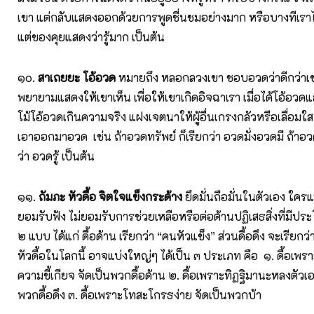
เขา แต่กลับแสดงออกด้วยการพูดชื่นชมอย่างมาก หรือบางทีเราไม
แต่ของคุยแสดงว่ารู้มาก เป็นต้น
๑๐.
สาเถยยะ โอ้อวด
หมายถึง หลอกลวงเขา ชอบอวดว่าดีกว่าเขา
พยายามแสดงให้เขาเห็น เพื่อให้เขาเกิดอิจฉาเรา เมื่อได้โอ้อวดแ
โม้โอ้อวดเกินความจริง แฝงเจตนาให้ผู้อื่นเกรงกลัวหรือเลื่อมใส ขึ้
เอาออกมาอวด เช่น ถ้าอวดทรัพย์ ก็เรียกว่า อวดมั่งอวดมี ถ้าอวด
ว่า อวดรู้ เป็นต้น
๑๑.
ถัมภะ หัวดื้อ จิตใจแข็งกระด้าง
ยึดมั่นถือมั่นในตัวเอง ใคร
ยอมรับฟัง ไม่ยอมรับการช่วยเหลือหรือต่อต้านปฏิเสธสิ่งที่มีประ
๒ แบบ ได้แก่ ดื้อด้าน เรียกว่า “คนหัวแข็ง” ส่วนดื้อดึง จะเรียกว
หัวดื้อในโลกนี้ อาจแบ่งใหญ่ๆ ได้เป็น ๓ ประเภท คือ ๑. ดื้อเพร
ความขี้เกียจ จัดเป็นพวกดื้อด้าน ๒. ดื้อเพราะทิฏฐิมานะหลงตัวเองว
พวกดื้อดึง ๓. ดื้อเพราะโทสะโกรธง่าย จัดเป็นพวกบ้า