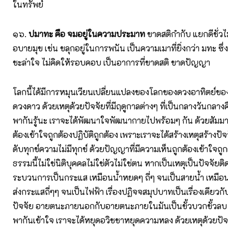
ในทรัพย์
๑๖.
ปมาทะ คือ จมอยู่ในความประมาท
ขาดสติกำกับ แยกดีชั่
อบายมุข เช่น ขลุกอยู่ในการพนัน เป็นความเมาที่ยิ่งกว่า มทะ ซึ่ง
ชะล่าใจ ไม่คิดให้รอบคอบ เป็นอาการที่ขาดสติ ขาดปัญญา
โลกนี้ได้มีการหมุนเวียนเปลี่ยนแปลงของโลกของดวงอาทิตย์ขอ
ดวงดาว ด้วยเหตุด้วยปัจจัยที่มีฤดูกาลต่างๆ ที่เป็นกลางวันกลาง
พากันรู้นะ เราจะได้พัฒนาใจพัฒนากายไปพร้อมๆ กัน ด้วยสัมมา
ต้องเข้าใจถูกต้องปฏิบัติถูกต้อง เพราะเราจะได้สร้างเหตุสร้างปัจ
ดับทุกข์ความไม่มีทุกข์ ด้วยปัญญาที่มีความเห็นถูกต้องเข้าใจถู
ธรรมนี้ไม่ใช่นิติบุคคลไม่ใช่ตัวไม่ใช่ตน หากเป็นเหตุเป็นปัจจัยติด
ระบวนการเป็นกระแส เหมือนน้ำหยดๆ ถี่ๆ จนเป็นสายน้ำ เหมือ
ส่งกระแสถี่ๆๆ จนเป็นไฟฟ้า เรื่องปฏิจจสมุปบาทเป็นเรื่องเดียวกับเร
ปัจจัย อายตนะภายนอกกับอายตนะภายในมันเป็นขั้วบวกขั้วลบ 
พากันเข้าใจ เราจะได้หยุดอวิชชาหยุดความหลง ด้วยเหตุด้วยปัจจัย