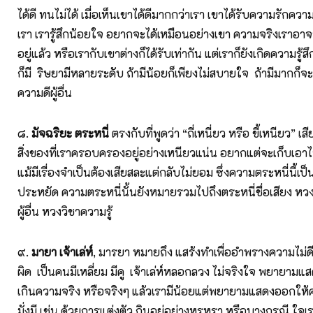
ได้ดี ทนไม่ได้ เมื่อเห็นเขาได้ดีมากกว่าเรา เขาได้รับความรักคว
เรา เรารู้สึกน้อยใจ อยากจะได้เหมือนอย่างเขา ความจริงเราอา
อยู่แล้ว หรือเรากับเขาต่างก็ได้รับเท่ากัน แต่เราก็ยังเกิดความรู้
ก็มี ริษยามีหลายระดับ ถ้ามีน้อยก็เพียงไม่สบายใจ ถ้ามีมาก
ความดีผู้อื่น
๘.
มัจฉริยะ ตระหนี่
ตรงกับที่พูดว่า “ถี่เหนี่ยว หรือ ขี้เหนียว” 
สิ่งของที่เราครอบครองอยู่อย่างเหนียวแน่น อยากแต่จะเก็บเอาไ
แม้มีเรื่องจำเป็นต้องเสียสละแต่กลับไม่ยอม ซึ่งความตระหนี่นี้เป็
ประหยัด ความตระหนี่นั้นยังหมายรวมไปถึงตระหนี่ชื่อเสียง 
ผู้อื่น หวงวิชาความรู้
๙.
มายา เจ้าเล่ห์
, มารยา หมายถึง แสร้งทำเพื่ออำพรางความไม่ดี
ผิด เป็นคนมีเหลี่ยม มีคู เจ้าเล่ห์หลอกลวง ไม่จริงใจ พยายา
เกินความจริง หรือจริงๆ แล้วเรามีน้อยแต่พยายามแสดงออกให้คน
มั่งมี เช่น ด้วยการแต่งตัว กินอยู่อย่างหรูหรา หรือบางกรณี ใจเ