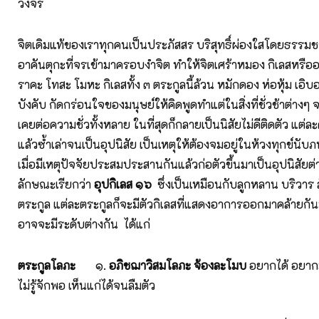
วงจร
จิตเดิมแท้ของเราทุกคนเป็นประภัสสร บริสุทธิ์ผ่องใสโดยธรรมชา
อาคันตุกะที่จรเข้ามาครอบงำจิต ทำให้จิตเศร้าหมอง กิเลสหรืออก
ราคะ โทสะ โมหะ กิเลสทั้ง ๓ ตระกูลนี้ล้วน หมักดอง ห่อหุ้ม เอิบอา
บังคับ กัดกร่อนใจของมนุษย์ให้คิดพูดทำแต่ในสิ่งที่ชั่วช้าต่างๆ จน
เคยต่อความชั่วทั้งหลาย ในที่สุดก็กลายเป็นนิสัยไม่ดีติดตัว แต่
แล้วซ้ำเล่าจนเป็นอุปนิสัย เป็นเหตุให้ต้องจมอยู่ในห้วงทุกข์นับ
เมื่อมีเหตุปัจจัยประสมประสานกันแล้วก่อตัวขึ้นมาเป็นอุปนิสัยต่
ลักษณะเรียกว่า
อุปกิเลส ๑๖
ซึ่งเป็นเหมือนกับลูกหลาน บริวาร 
ตระกูล แต่ละตระกูลก็จะมีตัวกิเลสที่แสดงอาการออกมาคล้ายกันมา
อาจจะมีระดับต่างกัน ได้แก่
ตระกูลโลภะ
๑.
อภิชฌาวิสมโลภะ
จ้องละโมบ
อยากได้ อยากม
ไม่รู้จักพอ เห็นแก่ได้จนลืมตัว