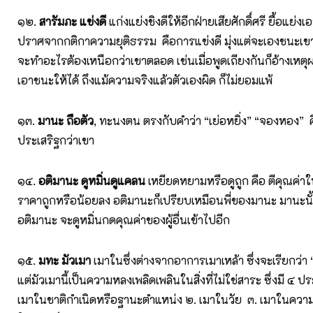
๑๒.
สารัมภะ แข่งดี
แก่งแย่งชิงดีให้อีกฝ่ายเสียศักดิ์ศรี ยื้อแย่
ปราศจากกติกาความยุติธรรม คือการแข่งดี มุ่งแต่จะเองชนะเข
จะทำอะไรต้องเหนือกว่าเขาตลอด เช่นเมื่อพูดเถียงกันก็อ้างเหตุผ
เอาชนะให้ได้ ถึงแม้ความจริงแล้วตัวเองผิด ก็ไม่ยอมแพ้
๑๓.
มานะ ถือตัว
, ทะนงตน ตรงกับคำว่า “เย่อหยิ่ง” “จองหอง” 
ประเสริฐกว่าเขา
๑๔.
อติมานะ ดูหมิ่นดูแคลน
เหยียดหยามหรือดูถูก คือ ตีคุณค่าในต
ราคาถูกหรือน้อยลง อติมานะก็เปรียบเหมือนพี่ของมานะ มานะนั้น
อติมานะ จะดูหมิ่นกดคุณค่าของผู้อื่นเข้าไปอีก
๑๕.
มทะ มัวเมา
เมาในซึ่งต่างจากอาการเมาเหล้า ซึ่งจะเรียกว่า “
แต่มัวเมานี้เป็นความหลงเพลิดเพลินในสิ่งที่ไม่ใช่สาระ ซึ่งมี ๔ ป
เมาในชาติกำเนิดหรือฐานะตำแหน่ง ๒. เมาในวัย ๓. เมาในความ