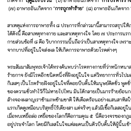
เกิดจาก "
ฤดูแปรปรวน
" (๖) อาพาธอันเกิดจาก "
การบริหารร่าง
(๗) อาพาธอันเกิดจาก "
การถูกทำร้าย
" (๘) อาพาธอันเกิดจาก 
สาเหตุแห่งการอาพาธทั้ง ๘ ประการที่กล่าวมานี้สามารถสรุปให้
ได้ดังนี้ คือสาเหตุทางกาย และสาเหตุทางใจ โดย ๗ ประการแรก
กายส่วนข้อที่ ๘ คือ วิบากกรรมนั้นถือว่าเป็นสาเหตุทางใจ เพราะเ
จากบาปที่อยู่ในใจส่งผล ให้เกิดการอาพาธด้วยโรคต่างๆ
พระสัมมาสัมพุทธเจ้าได้ทรงค้นพบว่าโรคทางกายที่ว่าหนักหนาสา
ร้ายกาจ ยังมีโรคอีกชนิดหนึ่งที่ฝังอยู่ในใจ แต่วิทยาการทั่วไปมอ
กิเลสๆ เป็นโรคร้ายฝังอยู่ในใจที่คอยบีบคั้นให้มนุษย์คิดชั่ว พูดชั
ของความชั่วทำไว้ก็ไม่หายไปไหน มันได้กลายเป็นมารร้ายย้อน
ล้างจองผลาญเราข้ามภพข้ามชาติ ให้เดือดร้อนอย่างแสนสาหัสใน
แรกเกิดดูเหมือนบริสุทธิ์ไร้เดียงสา แต่จริงๆ แล้วมีเชื้อกิเลสอยู
เมื่อพบเหยื่อล่อ เหยื่อของโลกก็คือกามคุณ ๕ นี่คือวงจรของกฎแ
อยู่ประจำโลก โดยมีกิเลสในใจแต่ละคนเป็นตัวบีบคั้นให้ผู้นั้นเข้