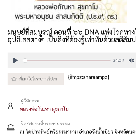
มนุษย์ที่สมบูรณ์ ตอนที่ ๖๖ DNA แห่งโรคทาง
อุปกิเลสต่างๆ เป็นสิ่งที่ต้องรู้เท่าทันด้วยสติส
34:02
Play
M
{ampz:shareampz}
ผู้ให้ธรรม
หลวงพ่อกัณหา สุขกาโม
วัด/สถานที่บรรยายธรรม
ณ วัดป่าทรัพย์ทวีธรรมาราม อำเภอวังน้ำเขียว จังหวัดน