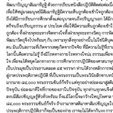
พัฒนาปัญญาสัมมาทิฏฐิ ด้วยการเรียนหนังสือปฏิบัติติดต่อต่อเน
เพื่อให้หมู่มวลมนุษย์มีสัมมาทิฏฐิมีความเห็นถูกต้องเข้าใจถูกต้อง
ถึงได้มีการเรียนการศึกษาตั้งแต่อนุบาลจนถึงปริญญาเอก ได้มี
ตรีจนถึงเปรียญธรรม ๙ ประโยค เพื่อให้มีความเห็นถูกต้องเข้าใจ
ถูกต้อง ทั้งฝ่ายพุทธะทางจิตทางใจทั้งฝ่ายพุทธะทางวัตถุ การ
พัฒนาวัตถุจึงไปพร้อมๆ กัน เพราะทุกสิ่งทุกอย่างนั้นไม่ใช่นิติบุค
ตน มันเป็นสภาวะที่เกิดจากเหตุเกิดจากปัจจัย ที่มีความไม่รู้ที่เร
โลกนั้นคือความไม่รู้ ถึงมีโรคทางกายโรคทางใจน่ะ ธรรมะเพื่อ
ใจ เพื่อจะได้หยุดโลกทางกาย การศึกษาการปฏิบัติของศาสนาพุ
เป็นประมุขเป็นประธานตลอด ๔๕ พรรษา ท่านได้วางหลักการหลัก
สู่ภาคประพฤติภาคปฏิบัติ ที่เป็นพระธรรมเป็นพระวินัยสิกขาบท
มากมาย ๘๔,๐๐๐ พระธรรมขันธ์ก็จริง แต่ทุกอย่างย่อลงมาสู่สติ
ปัจจุบัน ย่อลงมาที่ใจที่กายของเราในปัจจุบัน ทุกท่านทุกคนจึง
สงบมีสัมปชัญญะรู้ตัวทั่วพร้อม ถึงแม้โลกนี้จะกว้างใหญ่ไพศาล
๘๔,๐๐๐ พระธรรมขันธ์ก็จริง ถ้าเรามาหาสติมาหาสัมปชัญญะใน
ประพฤติการปฏิบัติเราก็จะเป็นของง่าย เราจะไม่ได้พากันงง กา