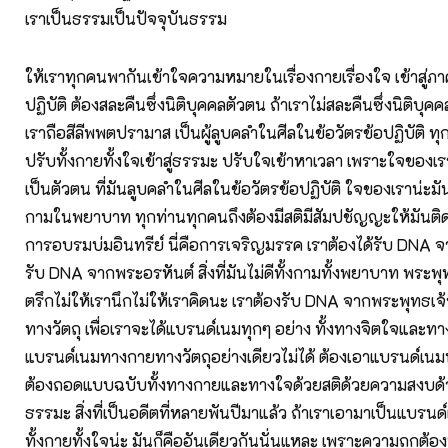
เราเป็นธรรมเป็นปัจจุบันธรรม
ให้เราทุกคนพากันเข้าใจความหมายในเรื่องกายเรื่องใจ เข้าสู่
ปฏิบัติ ต้องสละคืนซึ่งนิติบุคคลตัวตน ถ้าเราไม่สละคืนซึ่งนิติบุคค
เราถือสีลีพพตปรามาส เป็นผู้ลูบคลำในศีลในข้อวัตรข้อปฏิบัติ ท
ปรับทั้งกายทั้งใจเข้าสู่ธรรมะ ปรับใจเข้าหาเวลา เพราะใจของเร
เป็นตัวตน ที่มันลูบคลำในศีลในข้อวัตรข้อปฏิบัติ ใจของเราน่ะม
กามในพยาบาท ทุกท่านทุกคนถึงต้องมีสติมีสัมปชัญญะให้มันติดต่อ
การอบรมบ่มอินทรีย์ นี่คือการเจริญมรรค เราต้องได้รับ DNA 
รับ DNA จากพระอรหันต์ สิ่งที่มันไม่ดีทั้งกามทั้งพยาบาท พระพุท
ตรึกไม่ให้เรานึกไม่ให้เราคิดนะ เราต้องรับ DNA จากพระพุทธเ
ทางวัตถุ เพื่อเราจะได้แบรนด์เนมทุกๆ อย่าง ทั้งทางจิตใจและทา
แบรนด์เนมทางกายทางวัตถุอย่างเดียวไม่ได้ ต้องเอาแบรนด์เน
ต้องถอดแบบฉบับทั้งทางกายและทางใจด้วยสติด้วยความสงบด
ธรรมะ สิ่งที่เป็นอดีตที่หลายพันปีมาแล้ว ถ้าเราเอามาเป็นแบรนด
ทั้งกายทั้งใจน่ะ มันก็คืออันเดียวกันนั่นแหละ เพราะความถูกต้องนั