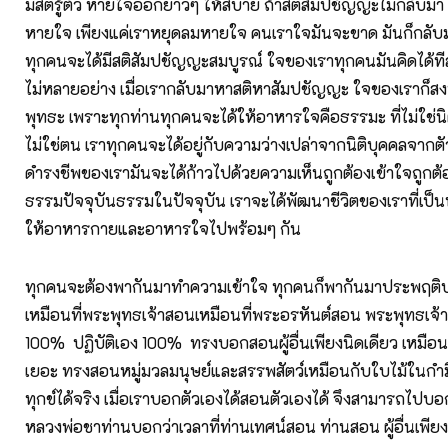
มีสติรู้ตัว หายใจออกยาวๆ ให้สบาย ถ้าสติสัมปชัญญะไม่กลับมา ก
หายใจ เพียงแค่เราหยุดลมหายใจ คนเราใจมันจะขาด มันก็กลับมา
ทุกคนจะได้มีสติสัมปชัญญะสมบูรณ์ ใจของเราทุกคนมันคิดได้ทีล
ไม่หลายอย่าง เมื่อเรากลับมาหาสติหาสัมปชัญญะ ใจของเราก็สง
พุทธะ เพราะทุกท่านทุกคนจะได้ให้อาหารใจคือธรรมะ ที่ไม่ใช่นิต
ไม่ใช่ตน เราทุกคนจะได้อยู่กับความว่างเปล่าจากนิติบุคคลจาก
ดำรงชีพของเรามันจะได้ก้าวไปด้วยความเห็นถูกต้องเข้าใจถูกต้องป
ธรรมปัจจุบันธรรมในปัจจุบัน เราจะได้พัฒนาชีวิตของเราที่เป็น
ให้อาหารกายและอาหารใจไปพร้อมๆ กัน
ทุกคนจะต้องพากันมาทำความเข้าใจ ทุกคนก็พากันมาประพฤติปฏ
เหมือนที่พระพุทธเจ้าสอนเหมือนที่พระอรหันต์สอน พระพุทธเจ้
100% ปฏิบัติเอง 100% ทรงบอกสอนผู้อื่นเพียงนิดเดียว เหมือนป่า
เยอะ ทรงสอนหมู่มวลมนุษย์และสรรพสัตว์เหมือนกับใบไม้ในกำมื
ทุกข์ได้จริง เมื่อเราบอกตัวเองได้สอนตัวเองได้ จึงสามารถไปบอกผู
หลวงพ่อชาท่านบอกว่าเวลาที่ท่านเทศน์สอน ท่านสอน ผู้อื่นเพี