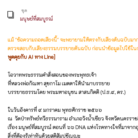
ชุด
มนุษย์ที่สมบูรณ์
แม้ "ข้อความถอดเสียงนี้" จะพยายามให้ตรงกับเสียงต้นฉบับมากที่
ตรวจสอบกับเสียงธรรมบรรยายต้นฉบับ ก่อนนำข้อมูลไปใช้ในก
พูดคุยกับ AI ทาง Line]
โอวาทพระธรรมคำสั่งสอนของพระพุทธเจ้า
ที่หลวงพ่อกัณหา สุขกาโม เมตตาให้นำมาบรรยาย
บรรยายธรรมโดย พระมหาอนุชน สาสนกิตติ (ป.ธ.๙, ดร.)
ในวันอังคารที่ ๙ มกราคม พุทธศักราช ๒๕๖๖
ณ วัดป่าทรัพย์ทวีธรรมาราม อำเภอวังน้ำเขียว จังหวัดนครราช
เรื่อง มนุษย์ที่สมบูรณ์ ตอนที่ ๖๖ DNA แห่งโรคทางใจที่มาจากอุ
สิ่งที่ต้องรู้เท่าทันด้วยสติสัมปชัญญะ