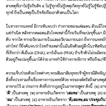
สาเหตุที่เราไม่รู้อริยสัจ ๔ ไม่รู้ทุกข์ไม่รู้เหตุเกิดทุกข์ไม่รู้ไม่รู้ข้อ
ทุกข์ ถึงเป็นเหตุเป็นปัจจัยถือเอาตัวตนเป็นโลก
ในทางการแพทย์ มีการค้นพบว่า ร่างกายของแต่ละคน ล้วนมีโรค
แต่กำเนิด หลังจากคลอดแล้วโรคเหล่านี้ก็รอวันที่จะปะทุขึ้นมา มี
ตับ จากไต จากอวัยวะภายในและอวัยวะภายนอก ยิ่งการแพทย์
เท่าไหร่ ก็ยิ่งค้นพบว่าโรคร้ายเหล่านั้นมันฝังตัวอยู่ลึกในรหัสพ
ที่เรียกว่า ดีเอ็นเอ (DNA), อาร์เอ็นเอ (RNA) ถ้าเจ้าตัวไม่ระมัดระ
ตัวอยู่ก็จะปะทุขึ้นมาได้ง่าย อาจทำให้ร่างกายพิการ หรือถึงแก่ชี
ความเจ็บป่วยด้วยโรคต่างๆ พระสัมมาสัมพุทธเจ้าผู้ทรงมีสัพพ
สิ่งทั้งปวงรวมทั้งเรื่องทางการแพทย์ด้วย พระองค์ตรัสถึงสาเหต
อาพาธไว้ ๘ ประการ ดังที่ปรากฎอยู่ในอาพาธสูตร ดังนี้ (๑) อ
"
ดี
" เป็นสาเหตุ (๒) อาพาธอันเกิดจาก "
เสมหะ
" เป็นสาเหตุ (๓)
"
ลม
" เป็นสาเหตุ (๔) อาพาธอันเกิดจาก "
ดี
,เสมหะ,ลม ประชุมกัน