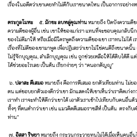
เรื่องในอดีตว่าเขาเคยทำไม่ดีกับเราขนาดไหน เป็นอาการอย่าง
ตระกูลโมหะ
๕.
มักขะ ลบหลู่คุณท่าน
หมายถึง ปิดบังความดีของ
ความดีของผู้อื่น เช่น เขาให้ของแก่เรา แทนที่จะขอบคุณกลับนึก
ของไม่ดีมาให้ หรือเมื่อมีใครพูดถึงความดีของเขา เราทนไม่ได้ เ
เรื่องที่ไม่ดีของเขามาพูด เพื่อปฏิเสธว่าเขาไม่ใช่คนดีถึงขนาดนั้น
ไม่รู้จักบุญคุณ, ลำเลิกบุญคุณ เช่น ถูกช่วยเหลือให้ได้ดิบได้ดี แต
ได้ช่วยอะไรเลย เป็นต้น เรียกง่ายๆ ว่า “คนอกตัญญู"
๖.
ปลาสะ ตีเสมอ
หมายถึง คือการตีเสมอ ยกตัวเทียมท่าน ไม่ย
ตน แต่ชอบยกตัวเองดีกว่าเขา มักแสดงให้เขาเห็นว่าเราคิดเก่งกว่า 
เราทำ เราจะทำให้ดีกว่าเขาได้ เอาตัวเราเข้าไปเทียบกับคนอื่
ทั้งๆ ที่ตนต่ำกว่าเขา เช่น แมวคิดตีเสมอราชสีห์ เป็นต้น ตรงกั
ท่าน”
๗.
อิสสา ริษยา
หมายถึง กระวนกระวายทนไม่ได้เมื่อเห็นคนอื่นได