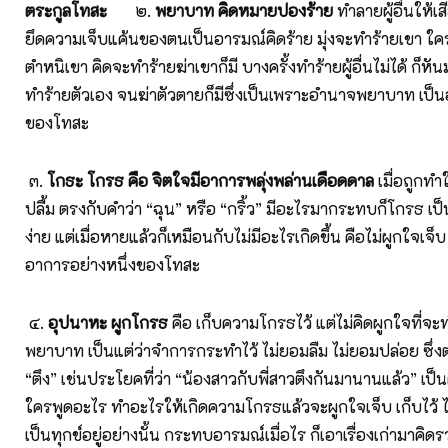
ตระกูลโทสะ
๒.
พยาบาท คิดหมายปองร้าย
ทำลายผู้อื่นให้
ยึดความเจ็บแค้นของตนเป็นอารมณ์คิดร้าย มุ่งจะทำร้ายเขา ใคร
ตำหนิเขา คิดจะทำร้ายฆ่าเขาก็มี บางครั้งทำร้ายผู้อื่นไม่ได้ ก็ห
ทำร้ายตัวเอง จนฆ่าตัวตายก็มีซึ่งเป็นเพราะอำนาจพยาบาท เป็น
ของโทสะ
๓.
โกธะ โกรธ คือ จิตใจมีอาการพลุ่งพล่านเดือดดาล
เมื่อถูกทำ
ปลื้ม ตรงกับคำว่า “ฉุน” หรือ “กริ้ว” มีอะไรมากระทบก็โกรธ 
ง่าย แต่เมื่อหายแล้วก็เหมือนกับไม่มีอะไรเกิดขึ้น คือไม่ผูกใจเจ
อาการอย่างหนึ่งของโทสะ
๔.
อุปนาหะ ผูกโกรธ
คือ เก็บความโกรธไว้ แต่ไม่คิดผูกใจที่จ
พยาบาท เป็นแต่ว่าจำการกระทำไว้ ไม่ยอมลืม ไม่ยอมปล่อย ซึ่ง
“ตึง” เช่นประโยคที่ว่า “น้องสาวกับพี่สาวตึงกันมานานแล้ว” เป
ใครพูดอะไร ทำอะไรให้เกิดความโกรธแล้วจะผูกใจเจ็บ เก็บไว้ ไม
เป็นทุกข์อยู่อย่างนั้น กระทบอารมณ์เมื่อไร ก็เอาเรื่องเก่ามาคิ