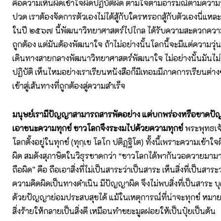
คือความเห็นผิดเข้าใจผิดปฏิบัติผิด ตามใจตามอารมณ์ตามความรู
ปวด เราต้องจัดการตัวเองไม่ได้สู้กับใครหรอกสู้กับตัวเองนี่แหละ
ในปี ๒๕๖๗ นี้พัฒนาวิทยาศาสตร์ไปไกล ได้รับความสะดวกความ
ถูกต้อง แต่มันต้องพัฒนาใจ ถ้าไม่อย่างนั้นโลกนี้จะมีแต่ความวุ่
เดินทางสายกลางพัฒนาวิทยาศาสตร์พัฒนาใจ ไม่อย่างนั้นมันไม่ได้
ปฏิบัติ เห็นไหมอย่างเราเรียนหนังสือก็มีเทอมมีภาคการเรียนต่างๆ 
เข้าสู่เส้นทางที่ถูกต้องสู่ความสำเร็จ
มนุษย์เรามีปัญญาสามารถสารพัดอย่าง
แต่บกพร่องหรือขาดปั
เอาชนะความทุกข์
ชาวโลกจึงระงมไปด้วยความทุกข์
พระพุทธเจ้
โลกตั้งอยู่ในทุกข์ (ทุกฺเข โลโก ปติฏฺฐิโต) ทั้งนี้เพราะความเข้า
ผิด สมดังสุภาษิตในวิธุรชาดกว่า “ชาวโลกได้พากันวอดวายมาม
ถือผิด” คือ ถือเอาสิ่งที่ไม่เป็นสาระว่าเป็นสาระ เห็นสิ่งที่เป็นสาระ
ความคิดผิดเป็นทางดำเนิน มีปัญญาผิด จึงไม่พบสิ่งที่เป็นสาระ 
ด้วยปัญญาย่อมประสบสุขได้ แม้ในเหตุการณ์ที่น่าจะทุกข์ หมาย
สิ่งร้ายให้กลายเป็นสิ่งดี เหมือนทำขยะมูลฝอยให้เป็นปุ๋ยเป็นต้น