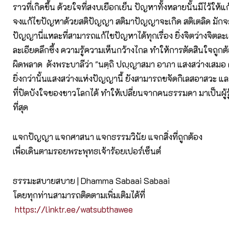
ราวที่เกิดขึ้น ด้วยใจที่สงบเยือกเย็น ปัญหาทั้งหลายนั้นมีไว้ให้แก้ 
จงแก้ไขปัญหาด้วยสติปัญญา สติมาปัญญาจะเกิด สติเตลิด มักจ
ปัญญานี่แหละที่สามารถแก้ไขปัญหาได้ทุกเรื่อง ยิ่งจิตว่างจิตละ
ละเอียดลึกซึ้ง ความรู้ความเห็นกว้างไกล ทำให้การตัดสินใจถูกต้อ
ผิดพลาด ดังพระบาลีว่า "นตฺถิ ปญฺญาสมา อาภา แสงสว่างเสมอ 
ยิ่งกว่านั้นแสงสว่างแห่งปัญญานี้ ยังสามารถขจัดกิเลสอาสวะ 
ที่ปิดบังใจของชาวโลกได้ ทำให้เปลี่ยนจากคนธรรมดา มาเป็นผู้ร
ที่สุด
แจกปัญญา แจกศาสนา แจกธรรมวินัย แจกสิ่งที่ถูกต้อง
เพื่อเดินตามรอยพระพุทธเจ้าร้อยเปอร์เซ็นต์
ธรรมะสบายสบาย | Dhamma Sabaai Sabaai
โดยทุกท่านสามารถติดตามเพิ่มเติมได้ที่
https://linktr.ee/watsubthawee