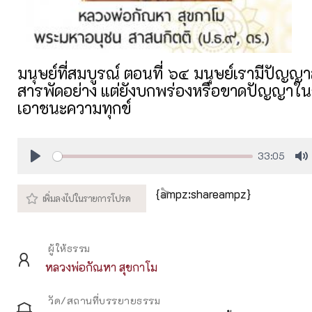
มนุษย์ที่สมบูรณ์ ตอนที่ ๖๔ มนุษย์เรามีปัญ
สารพัดอย่าง แต่ยังบกพร่องหรือขาดปัญญาใน
เอาชนะความทุกข์
33:05
Play
M
{ampz:shareampz}
ผู้ให้ธรรม
หลวงพ่อกัณหา สุขกาโม
วัด/สถานที่บรรยายธรรม