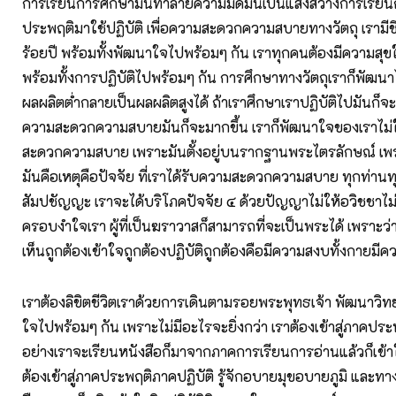
การเรียนการศึกษามันทำลายความมืดมันเป็นแสงสว่างการเรียน
ประพฤติมาใช้ปฏิบัติ เพื่อความสะดวกความสบายทางวัตถุ เรามีชีว
ร้อยปี พร้อมทั้งพัฒนาใจไปพร้อมๆ กัน เราทุกคนต้องมีความส
พร้อมทั้งการปฏิบัติไปพร้อมๆ กัน การศึกษาทางวัตถุเราก็พัฒนา
ผลผลิตต่ำกลายเป็นผลผลิตสูงได้ ถ้าเราศึกษาเราปฏิบัติไปมันก็จะต
ความสะดวกความสบายมันก็จะมากขึ้น เราก็พัฒนาใจของเราไม
สะดวกความสบาย เพราะมันตั้งอยู่บนรากฐานพระไตรลักษณ์ เพร
มันคือเหตุคือปัจจัย ที่เราได้รับความสะดวกความสบาย ทุกท่านทุ
สัมปชัญญะ เราจะได้บริโภคปัจจัย ๔ ด้วยปัญญาไม่ให้อวิชชาไ
ครอบงำใจเรา ผู้ที่เป็นฆราวาสก็สามารถที่จะเป็นพระได้ เพราะว่า
เห็นถูกต้องเข้าใจถูกต้องปฏิบัติถูกต้องคือมีความสงบทั้งกาย
เราต้องลิขิตชีวิตเราด้วยการเดินตามรอยพระพุทธเจ้า พัฒนาวิ
ใจไปพร้อมๆ กัน เพราะไม่มีอะไรจะยิ่งกว่า เราต้องเข้าสู่ภาคประ
อย่างเราจะเรียนหนังสือก็มาจากภาคการเรียนการอ่านแล้วก็เข้าใ
ต้องเข้าสู่ภาคประพฤติภาคปฏิบัติ รู้จักอบายมุขอบายภูมิ และทาง