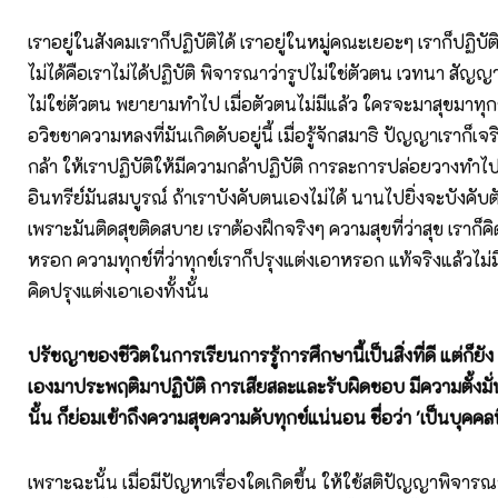
เราอยู่ในสังคมเราก็ปฏิบัติได้ เราอยู่ในหมู่คณะเยอะๆ เราก็ปฏิบัติได
ไม่ได้คือเราไม่ได้ปฏิบัติ พิจารณาว่ารูปไม่ใช่ตัวตน เวทนา สั
ไม่ใช่ตัวตน พยายามทำไป เมื่อตัวตนไม่มีแล้ว ใครจะมาสุขมาทุกข์อ
อวิชชาความหลงที่มันเกิดดับอยู่นี้ เมื่อรู้จักสมาธิ ปัญญาเราก็เจร
กล้า ให้เราปฏิบัติให้มีความกล้าปฏิบัติ การละการปล่อยวางทำไป
อินทรีย์มันสมบูรณ์ ถ้าเราบังคับตนเองไม่ได้ นานไปยิ่งจะบังคับต
เพราะมันติดสุขติดสบาย เราต้องฝึกจริงๆ ความสุขที่ว่าสุข เราก็ค
หรอก ความทุกข์ที่ว่าทุกข์เราก็ปรุงแต่งเอาหรอก แท้จริงแล้วไม่
คิดปรุงแต่งเอาเองทั้งนั้น
ปรัชญาของชีวิตในการเรียนการรู้การศึกษานี้เป็นสิ่งที่ดี แต่ก็ยัง ไ
เองมาประพฤติมาปฏิบัติ การเสียสละและรับผิดชอบ มีความตั้งมั่
นั้น ก็ย่อมเข้าถึงความสุขความดับทุกข์แน่นอน ชื่อว่า
'เป็นบุคคลท
เพราะฉะนั้น เมื่อมีปัญหาเรื่องใดเกิดขึ้น ให้ใช้สติปัญญาพิจารณ