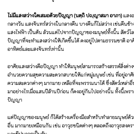
ไม่มีแสงสว่างใดเสมอด้วยปัญญา (นตฺถิ ปญฺญาสมา อาภา)
แสงอา
กลางวัน แสงจันทร์สว่างในกลางคืน บางคืนก็ไม่สว่าง เช่นคืนข้
แสงไฟฟ้า เป็นต้น ล้วนแต่ไปจากปัญญาของมนุษย์ทั้งนั้น สัตว์โลก
ปัญญาที่จะทำแสงสว่างให้เกิดขึ้นได้ คงอยู่ไปตามธรรมชาติ อา
อาทิตย์และแสงจันทร์เท่านั้น
อาศัยแสงสว่างคือปัญญา ทำให้มนุษย์สามารถสร้างสรรค์สิ่งต่างๆ
อำนวยความสุขความสะดวกสบายให้แก่หมู่มนุษย์ เช่น ที่อยู่อาศั
ความสะดวกต่างๆ มากมาย เหลือที่จะพรรณนาได้ ซึ่งสัตว์เหล่าอื่นไ
มาอย่างไรเมื่อแสนปีล้านปีก่อน ก็คงอยู่กันไปอย่างนั้น ทั้งนี้เพร
ปัญญา
แต่ปัญญาของมนุษย์ ก็ได้สร้างเครื่องมือสำหรับทำลายมนุษย์ด้ว
อื่น มากมายเหมือนกัน เช่น อาวุธชนิดต่างๆ ตลอดถึงอาวุธสงค
และขีปนาวุธเป็นต้น