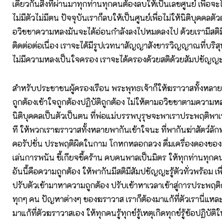
เดียวกันสิ่งที่ผ่านมาทุกท่านทุกคนต้องลบให้เป็นเลขศูนย์ เพื่อจะไ
ไม่มีตัวไม่มีตน ปัจจุบันเราก็ลบให้เป็นศูนย์เพื่อไม่ให้นิติบุคคลต
อวิชชาความหลงมันจะได้อ่อนกำลังลงไปหมดลงไป ด้วยเรามีสติม
ติดต่อต่อเนื่อง เราจะได้มีรูปเวทนาสัญญาสังขารวิญญาณที่บริสุท
ไม่มีความหลงเป็นใจครอง เราจะได้ครองด้วยสติด้วยสัมปชัญญ
สำหรับประชาชนผู้ครองเรือน พระพุทธเจ้าก็ให้ฆราวาสทั้งหลาย
ถูกต้องเข้าใจถูกต้องปฏิบัติถูกต้อง ไม่ให้ตามอวิชชาตามความหลง
นิติบุคคลเป็นตัวเป็นตน ที่พ่อแม่บรรพบุรุษจะพาเราประพฤติพาเ
ที ให้พวกเราฆราวาสทั้งหลายพากันเข้าใจนะ ที่พากันฆ่าสัตว์ลัก
คอรัปชั่น ประพฤติผิดในกาม โกหกหลอกลวง ดื่มเครื่องดองของ
เล่นการพนัน ขี้เกียจขี้คร้าน คบคนพาลเป็นมิตร ให้ทุกท่านทุกค
อันนี้คือความถูกต้อง ให้พากันมีสติมีสัมปชัญญะรู้ตัวทั่วพร้อม เ
ปรับตัวเข้ามาหาความถูกต้อง ปรับเข้าหาเวลาเข้าสู่การประพฤติ
ทุกๆ คน ปัญหาต่างๆ ของฆราวาส เราก็ต้องมาแก้ที่ตัวเรานี่แหล
มาแก้ที่ตัวฆราวาสเอง ให้ทุกคนรู้ทุกข์รู้เหตุเกิดทุกข์รู้ข้อปฏิบัติ