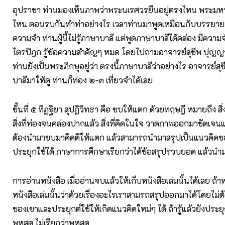
อุปราชา ท่านมองเห็นภาพว่าพระนเรศวรยืนอยู่ตรงไหน พระมห
ไหน ตอนรบกันทำท่าอย่างไร เวลาท่านมาพูดเหมือนกับบรรยายภ
ความจำ ท่านผู้นี้ไม่รู้ภาษาบาลี แต่พูดภาษาบาลีได้คล่อง มีคว
ไตรปิฎก รู้ข้อความสำคัญๆ หมด โดยไปถามอาจารย์สุชีพ ปุญญา
ท่านยังเป็นพระภิกษุอยู่ว่า ตรงนี้ภาษาบาลีว่าอย่างไร อาจารย์สุ
บาลีมาให้ดู ท่านก็ท่อง ๒-๓ เที่ยวจำได้เลย
ขั้นที่ ๕ ทิฏฐิยา สุปฏิวิทธา คือ ขบให้แตก ด้วยทฤษฎี หมายถึง สิ่
สิ่งที่ท่องจนคล่องปากแล้ว สิ่งที่คิดในใจ วาดภาพออกมาชัดเจนแล้ว
ต้องนำมาขบมาคิดตีให้แตก แล้วสามารถนำมาสรุปเป็นแนวคิดขอ
ประยุกใช้ได้ ภาษาการศึกษาเรียกว่าได้ข้อสรุปรวบยอด แล้วนำม
การอ่านหนังสือ เมื่ออ่านจบแล้วให้เก็บหนังสือเล่มนั้นได้เลย ถ้
หนังสือเล่มนั้นว่าด้วยเรื่องอะไรเราสามรถสรุปออกมาได้โดยไม่
ของเขาและประยุกต์ใช้ให้เกิดแนวคิดใหม่ๆ ได้ ถ้ารู้แล้วยังประยุกต
พหูสูต ไม่เรียกว่าพหูสูต