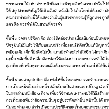
ขยายความได้ เช่น อ่านหนังสืออย่างช้าๆ แล้วทำความเข้าใจไปด
ให้ สรุปสาระสำคัญให้ได้ แล้วนำหนังสือไปเก็บโดยไม่ต้องนำกลั
สามารถทำอย่างนี้ได้ แสดงว่าเป็นผู้แสวงหาความรู้ที่ถูกทาง ถูกต้อง
ธตา คือ ควรจำได้ในสาระที่ควรจำ
ขั้นที่ ๓ วจสา ปริจิตา คือ ท่องให้คล่องปาก เมื่อสมัยก่อนมีบทอ
ปัจจุบันไม่มีแล้ว ให้เรียนแบบฝรั่ง เพื่อสอนให้คิดเป็นแก้ปัญหาเ
เหมือนเดิม เด็กก็ยังคิดไม่เป็น แถมยังจำอะไรไม่ได้อีก โง่กว่าเดิ
ฉะนั้น หลักขั้นที่ ๓ คือ ต้องท่องให้คล่องปาก จนสามารถจำได้ ไม
สุภาษิต คติ หรือพุทธวจนะเมื่อต้องการสามารถหยิบมาใช้ได้ทันท
ขั้นที่ ๔ มนสานุเปกขิตา คือ เพ่งให้ขึ้นใจจนสามารถสร้างภาพพจน์
การเรียนหนังสืออย่างหนึ่ง สมัยเรียนเป็นสามเณร เปรียญ ๘ เป
ในการอ่านหนังสือ ๑ ถึง ๒ เที่ยวก็จำหมด เพราะผมใช้วิธีสร้า
กระทั่งมองเห็นว่าข้อความนั้นๆ อยู่บรรทัดเท่านั้น หน้านั้นได้ อ
นันทะ ท่านเคยเล่าว่า เมื่ออ่านประวัติศาสตร์ไทยตอนพระนเร