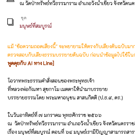
ณ วัดป่าทรัพย์ทวีธรรมาราม อำเภอวังน้ำเขียว จังหวัดน
ชุด
มนุษย์ที่สมบูรณ์
แม้ "ข้อความถอดเสียงนี้" จะพยายามให้ตรงกับเสียงต้นฉบับมากที่
ตรวจสอบกับเสียงธรรมบรรยายต้นฉบับ ก่อนนำข้อมูลไปใช้ในก
พูดคุยกับ AI ทาง Line]
โอวาทพระธรรมคำสั่งสอนของพระพุทธเจ้า
ที่หลวงพ่อกัณหา สุขกาโม เมตตาให้นำมาบรรยาย
บรรยายธรรมโดย พระมหาอนุชน สาสนกิตติ (ป.ธ.๙, ดร.)
ในวันอาทิตย์ที่ ๗ มกราคม พุทธศักราช ๒๕๖๖
ณ วัดป่าทรัพย์ทวีธรรมาราม อำเภอวังน้ำเขียว จังหวัดนครราช
เรื่อง มนุษย์ที่สมบูรณ์ ตอนที่ ๖๔ มนุษย์เรามีปัญญาสามารถสารพ