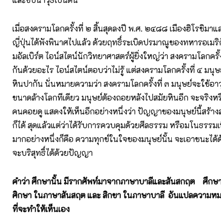
เมื่อสงครามโลกครั้งที่ ๒ สิ้นสุดลงปี พ.ศ. ๒๔๘๘ เมืองฮิโรชิม
ญี่ปุ่นได้พังพินาศไปแล้ว ด้วยฤทธิ์ระเบิดปรมาณูของทหารอเมริกั
มอัลเบิร์ต ไอน์สไตน์นักวิทยาศาสตร์ผู้ยิ่งใหญ่ว่า สงครามโลกครั้
กันด้วยอะไร ไอน์สไตน์ตอบว่าไม่รู้ แต่สงครามโลกครั้งที่ ๔ มนุษ
หินปากัน นั่นหมายความว่า สงครามโลกครั้งที่ ๓ มนุษย์จะใช้อาวุ
ขนาดล้างโลกทีเดียว มนุษย์ต้องถอยหลังไปสมัยหินอีก จะจริงหร
คนคอยดู แสดงให้เห็นอีกอย่างหนึ่งว่า ปัญญาของมนุษย์นี้สร้าง
ก็ได้ สุดแล้วแต่ว่าได้รับการควบคุมด้วยศีลธรรม หรือมโนธรรมเพ
มากอย่างหนึ่งก็คือ ความทุกข์ในใจของมนุษย์นั้น จะเอาชนะได
จะบริสุทธิ์ได้ด้วยปัญญา
คำว่า ศึกษานั้น มีรากศัพท์มาจากภาษาบาลีและสันสกฤต ศึกษา
ศิกษา ในภาษาสันสฤต และ สิกขา ในภาษาบาลี อันแปลความหมาย
ที่จะทำให้เห็นเอง