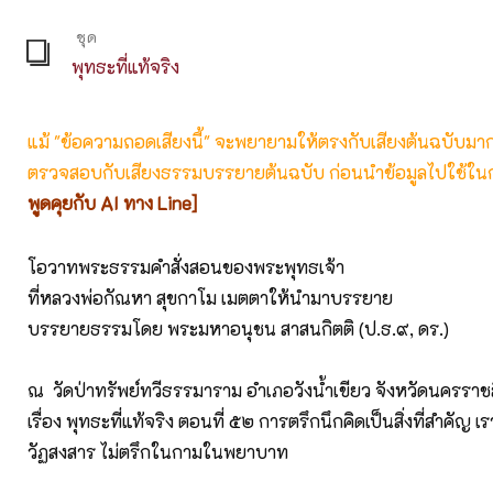
ชุด
พุทธะที่แท้จริง
แม้ "ข้อความถอดเสียงนี้" จะพยายามให้ตรงกับเสียงต้นฉบับมากที่
ตรวจสอบกับเสียงธรรมบรรยายต้นฉบับ ก่อนนำข้อมูลไปใช้ในก
พูดคุยกับ AI ทาง Line]
โอวาทพระธรรมคำสั่งสอนของพระพุทธเจ้า
ที่หลวงพ่อกัณหา สุขกาโม เมตตาให้นำมาบรรยาย
บรรยายธรรมโดย พระมหาอนุชน สาสนกิตติ (ป.ธ.๙, ดร.)
ณ วัดป่าทรัพย์ทวีธรรมาราม อำเภอวังน้ำเขียว จังหวัดนครราช
เรื่อง พุทธะที่แท้จริง ตอนที่ ๕๒ การตรึกนึกคิดเป็นสิ่งที่สำคัญ 
วัฏสงสาร ไม่ตรึกในกามในพยาบาท