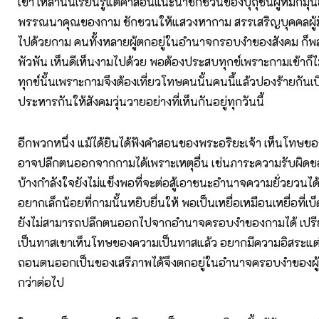
เขา เหล่านั้นเรียนรู้แต่คำสอนแนะนำชักชวนของปุถุชนผู้หมกมุ่
พรรณนาคุณของกาม ชักชวนให้แสวงหากาม สรรเสริญบุคคลผู้มั่ง
ไปด้วยกาม คนทั้งหลายผู้ตกอยู่ในอำนาจกรอบงำของสังคม ก็พ
พัวพัน เห็นดีเห็นงามไปด้วย พอต้องประสบทุกข์เพราะกามเข้าก็ไม่
ทุกข์นั้นเพราะกามจึงต้องเที่ยวโทษคนนั้นคนนี้แล้วปองร้ายกัน
ประหารกันให้สังคมวุ่นวายอย่างที่เห็นกันอยู่ทุกวันนี้
อีกพวกหนึ่ง แม้ได้ยินได้ฟังคำสอนของพระอริยะเจ้า เห็นโทษของ
อาจปลีกตนออกจากกามได้เพราะเหตุอื่น เช่นภาระความรับผิ
บ้างกำลังใจยังไม่แข็งพอที่จะต่อสู้เอาชนะอำนาจความยั่วยวนได
อยากเล็กน้อยที่กามนั้นหยิบยื่นให้ พอเป็นเหยื่อเหมือนเหยื่อที่เบ็ด
ยังไม่สามารถปลีกตนออกไปจากอำนาจครอบงำของกามได้ เปรีย
เป็นทาสเขาเห็นโทษของความเป็นทาสแล้ว อยากมีความอิสระแต่ไ
ถอนตนออกเป็นของเสรีภาพได้จึงตกอยู่ในอำนาจครอบงำของผู้ท
กว่าต่อไป