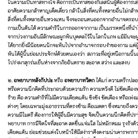
ในความเป็นทาสทางใจ คือการเป็นทาสของกิเลสนั้นผู้ต้องการเส
อาศัยความกล้าหาญเด็ดเดี่ยว กล้าในสิ่งที่คนทั้งหลายอื่นไม่กล้
สิ่งที่คนทั้งหลายอื่นหวงแหน จึงจะถอนตนออกจากอำนาจครอบง
กามเป็นต้นได้ ความคำริในการออกจากกาม เป็นมรรคหนึ่งที่นำไ
จากบ่วงกามอันมีลักษณะผูกพันบุคคลไว้ในโลกในภพ แม้มันจะผู
ได้ยากยิ่งมีน้อยคนนักจะพ้นไปจากอำนาจกรอบงำของกาม แต่ผู้พ้น
พ้นได้ผู้นั้นย่อมประจักษ์ด้วยตนเองว่า สภาวะที่อยู่เหนือกามน
โปร่งผาสุกร่มเย็นห่างจากภัยอันตราย สะอาด สว่าง และสงบ
๒.
อพยาบาทสังกัปปะ
หรือ
อพยาบาทวิตก
ได้แก่ ความตรึกป
หรือความนึกคิดที่ประกอบด้วยความรัก ความหวังดี ไม่ขัดเคือง
ร้าย คือ ความดำริที่ไม่มีความเคียดแค้น ชิงชัง ขัดเคือง หรือเพ่
ต่างๆ โดยเฉพาะมุ่งเอาธรรมที่ตรงข้าม คือเมตตา ซึ่งหมายถึง
ความมีไมตรี ต้องการให้ผู้อื่นมีความสุข จัดเป็นความนึกคิดที่
พยาบาท การมีจิตใจที่สะอาด สดชื่นแจ่มใส ไม่หมักหมม รุงรั
เคียดแค้น ย่อมช่วยแต่งใบหน้าให้มีสง่าราศีงดงามน่าเคารพกราบ