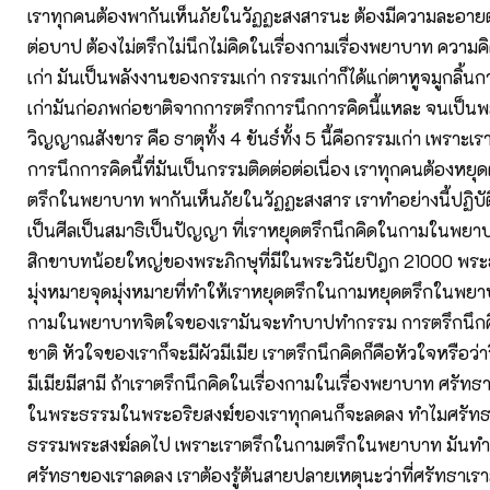
เราทุกคนต้องพากันเห็นภัยในวัฏฏะสงสารนะ ต้องมีความละอาย
ต่อบาป ต้องไม่ตรึกไม่นึกไม่คิดในเรื่องกามเรื่องพยาบาท ควา
เก่า มันเป็นพลังงานของกรรมเก่า กรรมเก่าก็ได้แก่ตาหูจมูกลิ้น
เก่ามันก่อภพก่อชาติจากการตรึกการนึกการคิดนี้แหละ จนเป็น
วิญญาณสังขาร คือ ธาตุทั้ง 4 ขันธ์ทั้ง 5 นี้คือกรรมเก่า เพราะเ
การนึกการคิดนี้ที่มันเป็นกรรมติดต่อต่อเนื่อง เราทุกคนต้องหย
ตรึกในพยาบาท พากันเห็นภัยในวัฏฏะสงสาร เราทำอย่างนี้ปฏิบัติอ
เป็นศีลเป็นสมาธิเป็นปัญญา ที่เราหยุดตรึกนึกคิดในกามในพยา
สิกขาบทน้อยใหญ่ของพระภิกษุที่มีในพระวินัยปิฎก 21000 พร
มุ่งหมายจุดมุ่งหมายที่ทำให้เราหยุดตรึกในกามหยุดตรึกในพยา
กามในพยาบาทจิตใจของเรามันจะทำบาปทำกรรม การตรึกนึกคิ
ชาติ หัวใจของเราก็จะมีผัวมีเมีย เราตรึกนึกคิดก็คือหัวใจหรือว่
มีเมียมีสามี ถ้าเราตรึกนึกคิดในเรื่องกามในเรื่องพยาบาท ศรัท
ในพระธรรมในพระอริยสงฆ์ของเราทุกคนก็จะลดลง ทำไมศรัท
ธรรมพระสงฆ์ลดไป เพราะเราตรึกในกามตรึกในพยาบาท มันทำเห
ศรัทธาของเราลดลง เราต้องรู้ต้นสายปลายเหตุนะว่าที่ศรัทธาเ