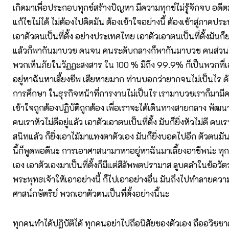
เกิดมาเพื่อประกอบทุกข์สร้างปัญหา มีความทุกข์ไม่รู้จักจบ อดี
แก้ไขไม่ได้ ไม่ต้องไปคิดมัน ต้องเข้าใจอย่างนี้ ต้องเข้าสู่ภาคปร
เอาตัวตนเป็นที่ตั้ง อย่างประเทศไทย เอาตัวเอาตนเป็นที่ตั้งมั
แล้วก็พากันมาบวช คนจน คนระดับกลางก็พากันมาบวช คนส่วนใหญ
พวกเห็นภัยในวัฏฏะสงสาร ใน 100 % มีถึง 99.9% ก็เป็นพวกที
อยู่หาฉันหาเลี้ยงชีพ เสียหายมาก ท่านบอกว่ายากจนไม่เป็นไร 
การศึกษา ในธุรกิจหน้าที่การงานไม่เป็นไร เรามาบวชเราก็มามีค
เข้าใจถูกต้องปฏิบัติถูกต้อง เพื่อเราจะได้เดินทางสายกลาง พัฒ
คนเราหัวไม่ดีอยู่แล้ว เอาตัวเอาตนเป็นที่ตั้ง มันก็ยิ่งหัวไม่ดี 
สนิทแล้ว ก็ยิ่งเอาไม้มาแทงตาตัวเอง มันก็ยิ่งบอดไปอีก ตัวตนมันเป
นี้ก็พูดพอดีนะ การเอาศาสนามาหาอยู่หาฉันมาเลี้ยงอาชีพน่ะ ทุ
เอง เอาตัวเองมาเป็นที่ตั้งก็มีแต่สีลัพพตปรามาส ลูบคลำในข้อวัตร
พระพุทธเจ้าให้เอาอย่างนี้ ก็ไปเอาอย่างอื่น มันถึงไปทำลายควา
ศาสน์กษัตริย์ พวกเอาตัวตนเป็นที่ตั้งอย่างนี้นะ
ทุกคนทำได้ปฏิบัติได้ ทุกคนอย่าไปถือนิสัยของตัวเอง ถืออวิชช