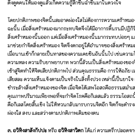
ดึงดูดคนให้มองดูแล้วเกิดความรู้สึกชื่นฉ่ำขึ้นมาในดวงใจ
โดยปกติภาพของจิตนั้นสะอาดผ่องใสไม่ต้องการความเศร้าหมองใ
ฉะนั้น เมื่อสิ่งเศร้าหมองมากระทบจิตจึงได้มีอาการดิ้นรนมีปฏิ
สิ่งเศร้าหมองนั้นออก แต่เมื่อสิ่งเศร้าหมองนั้นมากระทบบ่อยๆ แ
มาช่วยกำจัดสิ่งเศร้าหมอง จิตจึงตกอยู่ใต้อำนาจของสิ่งเศร้าหมอง
เมื่อนานเข้าก็กลายเป็นทาสของความเคยชินอันนั้นไป เช่นคว
ความหลง ความริบยาพยาบาท พวกนี้ล้วนเป็นสิ่งเศร้าหมองของจิ
เข้าสู่จิตทำให้จิตเสียปกติภาพไป ส่วนคุณธรรมคือ การให้อภัย
เสียสละ ความเห็นแจ้งตามเป็นจริงในสิ่งทั้งปวง เหล่านี้เป็นยาใจ
ชำระล้างสิ่งเศร้าหมองของจิต เมื่อจิตได้เสพโอสถคือธรรมสม่ำเ
คุณภาพปริมาณเพียงพอที่จะกำจัดโรคคือกิเลสแล้ว ธรรมโอสถน
คือกิเลสโดยสิ้นเชิง ไม่ให้หวนกลับมารบกวนจิตอีก จิตก็จะดำรง
ผ่องใส สงบ และสว่างตามปกติภาพเดิมของตน
๓. อวิหิงสาสังกัปปะ
หรือ
อวิหิงสาวิตก
ได้แก่ ความตรึกปลอดจา