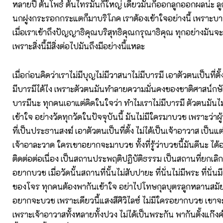
หลายปี ต้นโพธ์ ต้นไทรมันก็ใหญ่ เดี๋ยวมันก็ออกลูกออกผลน่ะ ลู
นกฝูงกระรอกกระแตก็มาบริโภค เราต้องเข้าใจอย่างนี้ เพราะบารม
เมื่อเราเข้าถึงปัญญาธิคุณบริสุทธิคุณกรุณาธิคุณ ทุกอย่างมัน
เพราะสิ่งนี้มีสิ่งต่อไปมันถึงมีอย่างนี้แหละ
เมื่อก่อนคิดว่าเราไม่มีบุญไม่มีวาสนาไม่มีบารมี เอาตัวตนเป็นที่ต
มีบารมีได้ไง เพราะตัวตนมันทำลายความมั่นคงของชาติศาสน์กษัตร
บารมีนะ ทุกคนเอาแต่คิดในใจว่า ทำไมเราไม่มีบารมี ตัวตนมันไม่
เข้าใจ อย่างวัดทุกวัดในปัจจุบันนี้ มันไม่มีใครมาบวช เพราะว่าผู้ที
ที่เป็นประธานสงฆ์ เอาตัวตนเป็นที่ตั้ง ไม่ได้เป็นเจ้าอาวาส เป็นแ
เจ้าอาละวาด ใครเขาอยากจะมาบวช ทั้งที่รู้ว่าบวชนี้มันดีนะ ได
ติดต่อต่อเนื่อง เป็นสถานประพฤติปฏิบัติธรรม เป็นสถานที่ยกเลิ
อยากบวช เมื่อวัดนั้นสถานที่นั้นไม่สับปายะ ที่นั่นไม่มีพระ ที่นั่น
ของโจร ทุกคนต้องพากันเข้าใจ อย่าไปโทษกุลบุตรลูกหลานสมัยใ
อยากจะบวช เพราะเดียวนี้แสงสีศิวิไลซ์ ไม่มีใครอยากบวช เ
เพราะเจ้าอาวาสทั้งหลายทั้งปวง ไม่ได้เป็นพระกัน พากันตั้งแก๊