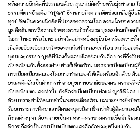
หรือความนึกคิดที่ประกอบด้วยกรุณาไม่คิดร้ายหรือมุ่งทำลาย โ
ธรรมที่ตรงข้ามคือ “
กรุณา
” ซึ่งหมายถึงความคิดช่วยเหลือผู้อื่
ทุกข์ จัดเป็นความนึกคิดที่ปราศจากความโลภ ความโกรธ ความห
มูล คือต้นตอหรือรากเจ้าของความชั่วทั้งมวล บุคคลย่อมเบียดเบีย
โลภะ โทสะ หรือโมหะ อย่างใดอย่างหนึ่งอยู่ในใจ หรือเพราะทั้ง
เมื่อคิดเบียดเบียนเขาใจของตนก็เศร้าหมองเร่าร้อน ตนก็ย่อมเด
บุตรและภรรยา ญาติพี่น้องก็พลอยเดือดร้อนกันอีก บางทีถึงกับร
เบียดเบียนกันทั้งสองฝ่าย ต่างก็เดือดร้อน นอกจากเบียดเบียนผู้อื
การเบียดเบียนตนเองโดยการทำตนเองให้เดือดร้อนอีกด้วย ตัวอ
ยาเสพติดอันเป็นตัวการทำลายสุขภาพอนามัยของตน ความจริงเรื่อ
เบียดเบียนตนเองเท่านั้น ยังชื่อว่าเบียดเบียนพ่อแม่ ญาติพี่น้อง แล
ด้วย เพราะทำให้คนเหล่านั้นพลอยเดือดร้อน เฉพาะอย่างยิ่งบิ
ร้อนเพราะการติดยาเสพติดของบุตรธิดา ยิ่งกว่าตัวผู้ติดยาเองเส
กังวลต่างๆ จนต้องกลายเป็นคนหวาดผวาขาดความเชื่อมั่นในต
พิการ ถือว่าเป็นการเบียดเบียดตนเองอีกลักษณะหนึ่งเช่นกัน