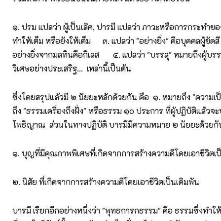
๑. ปรม แปลว่า ผู้เป็นเลิศ, ปารมี แปลว่า ภาวะหรือการกระทำของผ
ทำให้เต็ม หรือยังให้เต็ม ๓. แปลว่า "อย่างยิ่ง" คือบุคคลผู้ขัด
อย่างยิ่งจากมลทินคือกิเลส ๔. แปลว่า "บรรลุ" หมายถึงผู้บรร
วิเศษอย่างประเสริฐ... เหล่านี้เป็นต้น
ซึ่งโดยสรุปแล้วมี ๒ นัยยะหลักด้วยกัน คือ ๑. หมายถึง "ความเ
ถึง "ธรรมเครื่องถึงฝั่ง" หรือธรรม ๑๐ ประการ ที่ผู้ปฏิบัติแล้ว
โพธิญาณ ส่วนในทางปฏิบัติ บารมีมีความหมาย ๒ นัยยะด้วยกัน
๑. บุญที่มีคุณภาพพิเศษที่เกิดจากการสร้างความดีโดยเอาชีวิตเป
๒. นิสัย ที่เกิดจากการสร้างความดีโดยเอาชีวิตเป็นเดิมพัน
บารมี เรืยกอีกอย่างหนึ่งว่า "พุทธการกธรรม" คือ ธรรมซึ่งทำให