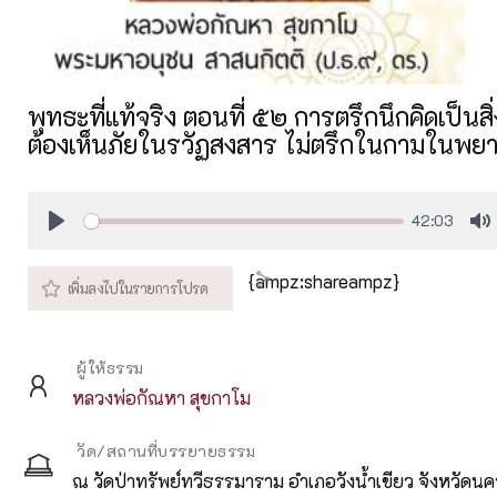
พุทธะที่แท้จริง ตอนที่ ๕๒ การตรึกนึกคิดเป็นสิ่
ต้องเห็นภัยในรวัฏสงสาร ไม่ตรึกในกามในพย
42:03
Play
M
{ampz:shareampz}
ผู้ให้ธรรม
หลวงพ่อกัณหา สุขกาโม
วัด/สถานที่บรรยายธรรม
ณ วัดป่าทรัพย์ทวีธรรมาราม อำเภอวังน้ำเขียว จังหวัดน