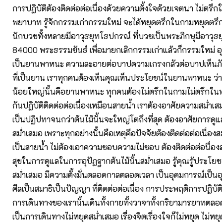
การปฏิบัติต้องติดต่อต่อเนื่องด้วยความตั้งใจด้วยเจตนา ไม่ตรึ
พยาบาท รู้จักกรรมเก่ากรรมใหม่ จะได้หยุดตรึกในกามหยุดต
นักบวชทั้งหลายมีอาวุธยุทโธปกรณ์ ที่บวชเป็นพระภิกษุมีอาวุ
84000 พระธรรมขันธ์ เพื่อมายกเลิกกรรมเก่าแล้วก็กรรมใหม่ อุปก
เป็นยานพาหนะ ความละอายต่อบาปความเกรงกลัวต่อบาปเห็นภ
ที่เป็นยาน เราทุกคนต้องเห็นคุณเห็นประโยชน์ในยานพาหนะ ว่
น้อยใหญ่นั้นคือยานพาหนะ ทุกคนต้องไม่ตรึกในกามไม่ตรึกใ
กันปฏิบัติติดต่อต่อเนื่องเหมือนสายน้ำ เราต้องอาศัยความสม่ำเสม
เป็นปฏิปทาจนกว่าต้นไม้นั้นจะใหญ่โตถึงที่สุด ต้องอาศัยการดูแ
สม่ำเสมอ เพราะทุกอย่างนั้นคือเหตุคือปัจจัยต้องติดต่อต่อเนื่องส
เป็นสายน้ำ ไม่ต้องเอาความชอบความไม่ชอบ ต้องติดต่อต่อนื่อง
สุขในการดูแลในการอุปัฏฐากต้นไม้นั้นสม่ำเสมอ รู้คุณรู้ประโย
สม่ำเสมอ มีความตั้งมั่นตลอดกาลตลอดเวลา เป็นอุดมการณ์เป็นอุ
ศีลเป็นสมาธิเป็นปัญญา ที่ติดต่อต่อเนื่อง การประพฤติการปฏิบั
การเดินทางของเรานั้นเดินทั้งกายทั้งวาจาทั้งกริยามารยาทตลอ
เป็นการเดินทางไม่หยุดสม่ำเสมอ เรื่องจิตเรื่องใจก็ไม่หยุด ไม