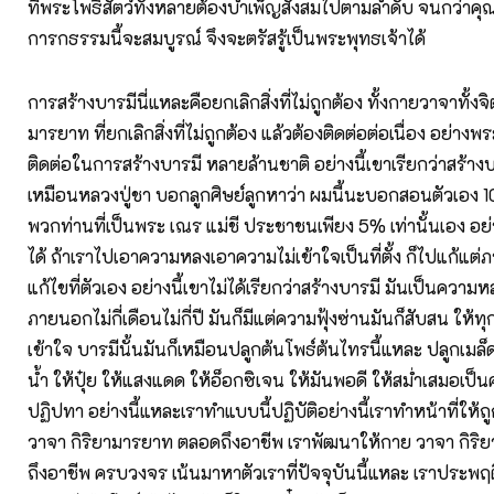
ที่พระโพธิสัตว์ทั้งหลายต้องบำเพ็ญสั่งสมไปตามลำดับ จนกว่าคุ
การกธรรมนี้จะสมบูรณ์ จึงจะตรัสรู้เป็นพระพุทธเจ้าได้
การสร้างบารมีนี่แหละคือยกเลิกสิ่งที่ไม่ถูกต้อง ทั้งกายวาจาทั้งจิ
มารยาท ที่ยกเลิกสิ่งที่ไม่ถูกต้อง แล้วต้องติดต่อต่อเนื่อง อย่างพร
ติดต่อในการสร้างบารมี หลายล้านชาติ อย่างนี้เขาเรียกว่าสร้าง
เหมือนหลวงปู่ชา บอกลูกศิษย์ลูกหาว่า ผมนี้นะบอกสอนตัวเอ
พวกท่านที่เป็นพระ เณร แม่ชี ประชาชนเพียง 5% เท่านั้นเอง อย่
ได้ ถ้าเราไปเอาความหลงเอาความไม่เข้าใจเป็นที่ตั้ง ก็ไปแก้แต่
แก้ไขที่ตัวเอง อย่างนี้เขาไม่ได้เรียกว่าสร้างบารมี มันเป็นความห
ภายนอกไม่กี่เดือนไม่กี่ปี มันก็มีแต่ความฟุ้งซ่านมันก็สับสน ให้
เข้าใจ บารมีนั้นมันก็เหมือนปลูกต้นโพธ์ต้นไทรนี้แหละ ปลูกเมล็ดพ
น้ำ ให้ปุ๋ย ให้แสงแดด ให้อ็อกซิเจน ให้มันพอดี ให้สม่ำเสมอเป็น
ปฏิปทา อย่างนี้แหละเราทำแบบนี้ปฏิบัติอย่างนี้เราทำหน้าที่ให้ถูก
วาจา กิริยามารยาท ตลอดถึงอาชีพ เราพัฒนาให้กาย วาจา กิร
ถึงอาชีพ ครบวงจร เน้นมาหาตัวเราที่ปัจจุบันนี้แหละ เราประพฤติป