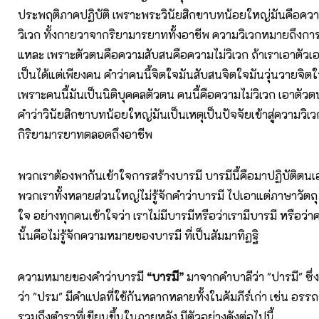
ประพฤติภาคปฏิบัติ เพราะพระวินัยสิกขาบทน้อยใหญ่มันคือค
วิเวก ทั้งกายวาจากริยามารยาททั้งอาชีพ ความวิเวกหมายถึงการ
แหละ เพราะตัวตนคือความสับสนคือความไม่วิเวก ถ้าเราเอาตัวเอ
เป็นได้แต่เพียงคน คำว่าคนนี้จิตใจมันสับสนจิตใจมันวุ่นวายจิต
เพราะคนนี้มันเป็นนิติบุคคลตัวตน คนนี้คือความไม่วิเวก เอาตัวต
คำว่าวินัยสิกขาบทน้อยใหญ่มันเป็นเหตุเป็นปัจจัยเข้าสู่ความว
กิริยามารยาทตลอดถึงอาชีพ
พวกเราต้องพากันเข้าใจการสร้างบารมี บารมีนี้คือมาปฏิบัติตน
พวกเราทั้งหลายส่วนใหญ่ไม่รู้จักคำว่าบารมี ไปเอาแต่ภาษาวัตถุ 
ใจ อย่างทุกคนเข้าใจว่า เราไม่มีบารมีหรือว่าเรามีบารมี หรือว่าค
นั้นคือไม่รู้จักความหมายของบารมี ที่เป็นสัมมาทิฏฐิ
ความหมายของคำว่าบารมี
“บารมี”
มาจากคำบาลีว่า "ปารมี" ซึ่
ว่า "ปรม" มีคำแปลที่ใช้กันหลากหลายทั้งในคัมภีร์เก่า เช่น อร
รวมถึงตำราที่เขียนขึ้นในภายหลัง มีตัวอย่างดังต่อไปนี้