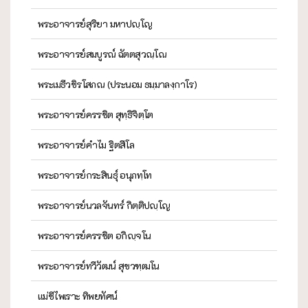
พระอาจารย์สุริยา มหาปญฺโญ
พระอาจารย์สมบูรณ์ ฉัตตสุวณฺโณ
พระเมธีวชิรโสภณ (ประนอม ธมฺมาลงฺกาโร)
พระอาจารย์ครรชิต สุทฺธิจิตฺโต
พระอาจารย์คำไม ฐิตสีโล
พระอาจารย์กระสินธุ์ อนุภทฺโท
พระอาจารย์นวลจันทร์ กิตฺติปญฺโญ
พระอาจารย์ครรชิต อกิญฺจโน
พระอาจารย์ทวีวัฒน์ สุขวฑฺฒโน
แม่ชีไพเราะ ทิพยทัศน์