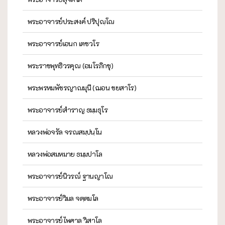
พระอาจารย์ประสงค์ ปริปุณฺโณ
พระอาจารย์เอนก เตชวโร
พระราชพุทธิวรคุณ (อมโรภิกขุ)
พระพรหมพัชรญาณมุนี (ฌอน ชยสาโร)
พระอาจารย์สำราญ ธมฺมธุโร
หลวงพ่อจรัล จรณสมฺปนฺโน
หลวงพ่อสมหมาย ธมฺมปาโล
พระอาจารย์นิวรณ์ ฐานญาโณ
พระอาจารย์วิมล จตฺตมโล
พระอาจารย์ไพศาล วิสาโล