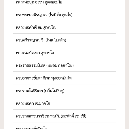
หลวงพ่อบุญธรรม อุตฺตมธมฺโม
พระพรหมวชิรญาณ (โรเบิร์ต สุเมโธ)
หลวงพ่อคำเขียน สุวณฺโณ
พระศรีวรญาณ วิ. (ไหล โฆสโก)
หลวงพ่อกัณหา สุขกาโม
พระราชธรรมนิเทศ (พยอม กลฺยาโณ)
พระอาจารย์มหาดิเรก พุทธยานันโท
พระราชโพธิวิเทศ (ปสันโนภิกขุ)
หลวงพ่อดา สมฺมาคโต
พระราชภาวนาวชิรญาณ วิ. (สุรศักดิ์ เขมรํสี)
พระอาจารย์สุจิตโต