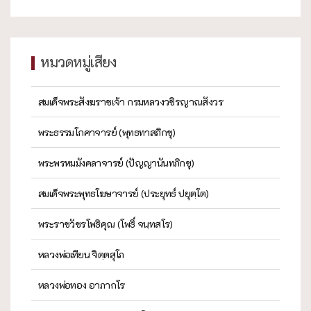
หมวดหมู่เสียง
สมเด็จพระสังฆราชเจ้า กรมหลวงวชิรญาณสังวร
พระธรรมโกศาจารย์ (พุทธทาสภิกขุ)
พระพรหมมังคลาจารย์ (ปัญญานันทภิกขุ)
สมเด็จพระพุทธโฆษาจารย์ (ประยุทธ์ ปยุตฺโต)
พระราชวัชรโพธิคุณ (โพธิ์ จนฺทสโร)
หลวงพ่อเทียน จิตฺตสุโภ
หลวงพ่อทอง อาภากโร