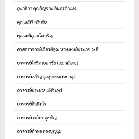
อุบาสิกา คุณรัญจวน อินทรกำแหง
คุณแม่สิริ กรินชัย
คุณแม่พิกุล มโนเจริญ
ศาสตราจารย์เกียรติคุณ นายแพทย์ประเวศ วะสี
อาจารย์โกวิท เอนกชัย (เขมานันทะ)
อาจารย์เจริญ กุลสุวรรณ (ทยาลุ)
อาจารย์ประมวล เพ็งจันทร์
อาจารย์สันติกโร
อาจารย์วรภัทร ภู่เจริญ
อาจารย์กำพล ทองบุญนุ่ม