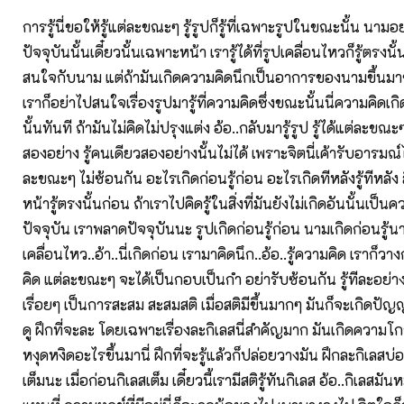
การรู้นี่ขอให้รู้แต่ละขณะๆ รู้รูปก็รู้ที่เฉพาะรูปในขณะนั้น นามอ
ปัจจุบันนั้นเดี๋ยวนั้นเฉพาะหน้า เรารู้ได้ที่รูปเคลื่อนไหวก็รู้ตรงนั
สนใจกับนาม แต่ถ้ามันเกิดความคิดนึกเป็นอาการของนามขึ้นมา
เราก็อย่าไปสนใจเรื่องรูปมารู้ที่ความคิดซึ่งขณะนั้นนี่ความคิดเกิด
นั้นทันที ถ้ามันไม่คิดไม่ปรุงแต่ง อ้อ..กลับมารู้รูป รู้ได้แต่ละขณ
สองอย่าง รู้คนเดียวสองอย่างนั้นไม่ได้ เพราะจิตนี่เค้ารับอารมณ
ละขณะๆ ไม่ซ้อนกัน อะไรเกิดก่อนรู้ก่อน อะไรเกิดทีหลังรู้ทีหลัง สิ
หน้ารู้ตรงนั้นก่อน ถ้าเราไปคิดรู้ในสิ่งที่มันยังไม่เกิดอันนั้นเป็นค
ปัจจุบัน เราพลาดปัจจุบันนะ รูปเกิดก่อนรู้ก่อน นามเกิดก่อนรู้นา
เคลื่อนไหว..อ้า..นี่เกิดก่อน เรามาคิดนึก..อ้อ..รู้ความคิด เราก็วา
คิด แต่ละขณะๆ จะได้เป็นกอบเป็นกำ อย่ารับซ้อนกัน รู้ทีละอย่างๆ
เรื่อยๆ เป็นการสะสม สะสมสติ เมื่อสติมีขึ้นมากๆ มันก็จะเกิดปัญญ
ดู ฝึกที่จะละ โดยเฉพาะเรื่องละกิเลสนี่สำคัญมาก มันเกิดความ
หงุดหงิดอะไรขึ้นมานี่ ฝึกที่จะรู้แล้วก็ปล่อยวางมัน ฝึกละกิเลสบ
เต็มนะ เมื่อก่อนกิเลสเต็ม เดี๋ยวนี้เรามีสติรู้ทันกิเลส อ้อ..กิเลส