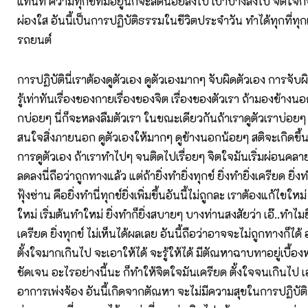
แทนที่ ความทุกข์ที่มีอยู่นี่ก็จะลดน้อยลงไป เบาบางลงไป จิตใจก
ผ่องใส อันนี้เป็นการปฏิบัติธรรมในชีวิตประจำวัน ทำได้ทุกที่ท
รถยนต์
การปฏิบัตินี่เราต้องดูตัวเอง ดูตัวเองมากๆ จับผิดตัวเอง การจับผ
รู้เท่าทันเรื่องของกายเรื่องของจิต เรื่องของตัวเรา ถ้ามองข้างน
กบ่อยๆ นี่ก็จะหลงลืมตัวเรา ในขณะเดียวกันถ้าเราดูตัวเราบ่อยๆ 
สนใจสิ่งภายนอก ดูตัวเองให้มากๆ ดูข้างนอกน้อยๆ สติจะเกิดขึ้น 
การดูตัวเอง ถ้าเราทำไปๆ จนติดไปเรื่อยๆ จิตใจมันเริ่มผ่อนคลาย
ลดลงนี่ถือว่าถูกทางแล้ว แต่ถ้ายิ่งทำยิ่งทุกข์ ยิ่งทำยิ่งเครียด ยิ่งท
ฟุ้งซ่าน คือยิ่งทำนี่ทุกข์ยิ่งเพิ่มขึ้นอันนี้ไม่ถูกละ เราต้องแก้ไขใหม
ใหม่ เริ่มต้นทำใหม่ ยิ่งทำก็ยิ่งสบายๆ บางท่านสงสัยว่า เอ๊..ทำไมย
เครียด ยิ่งทุกข์ ไม่เห็นได้ผลเลย อันนี้ถือว่าอาจจะไม่ถูกทางก็ได
ตั้งใจมากเกินไป จะเอาให้ได้ จะรู้ให้ได้ มีตัณหาฉาบทาอยู่เบื้องหล
ชัดเจน อะไรอย่างนี้นะ ก็ทำให้จิตใจมันเครียด ตั้งใจจนเกินไป เ
อาการเพ่งจ้อง อันนี้เกิดจากตัณหา จะไม่มีความสุขในการปฏิบัติ