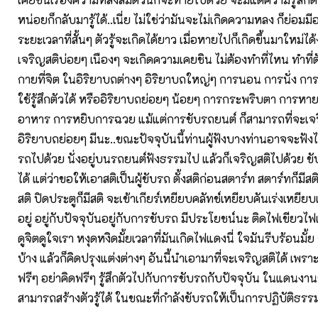
หน่อยก็กลับมารู้ได้..เนี่ย ไม่ใช่ว่ามันจะไม่เกิดความหลง ก็ย่อมมี
ระยะเวลาที่สั้นๆ ตัวรู้จะเกิดได้ยาว เมื่อหายไปก็เกิดขึ้นมาใหม่ได้ง
เจริญสติบ่อยๆ เนืองๆ จะเกิดความเคยชิน ไม่ต้องทำที่ไหน ทำที่ตัว
กายที่จิต ในอิริยาบถต่างๆ อิริยาบถใหญ่ๆ การนอน การนั่ง การ
ใช้รู้สึกตัวได้ หรืออิริยาบถย่อยๆ น้อยๆ การกระพริบตา การหาย
อาหาร การหยิบการฉวย แม้แต่การขับรถยนต์ ก็สามารถที่จะเจริ
อิริยาบถย่อยๆ มีนะ..ขณะปัจจุบันนี้ท่านผู้ฟังบางท่านอาจจะฟัง
รถไปด้วย นั่งอยู่บนรถยนต์ฟังธรรมไป แล้วก็เจริญสติไปด้วย ขับ
ได้ แต่ว่าขอให้เอาสติเป็นผู้ขับรถ ตั้งสติก่อนสตาร์ท สตาร์ทก็มีสต
สติ ปิดประตูก็มีสติ จะเข้าเกียร์เหยียบคลัทช์เหยียบคันเร่งเหยียบเ
อยู่ อยู่กับปัจจุบันอยู่กับการขับรถ มีประโยชน์นะ ติดไฟเขียวไฟแด
ดูจิตดูใจเรา หงุดหงิดมั้ยเวลาที่มันเกิดไฟแดงนี่ ใจมันรีบร้อนมั้
บ้าง แล้วก็คิดปรุงแต่งต่างๆ อันนี้นำเอามาที่จะเจริญสติได้ เพร
ฟรีๆ อย่าคิดฟรีๆ รู้สึกตัวไปกับการขับรถกับปัจจุบัน ในแดนงาน
สามารถสร้างตัวรู้ได้ ในขณะที่กำลังขับรถให้เป็นการปฏิบัติธรร