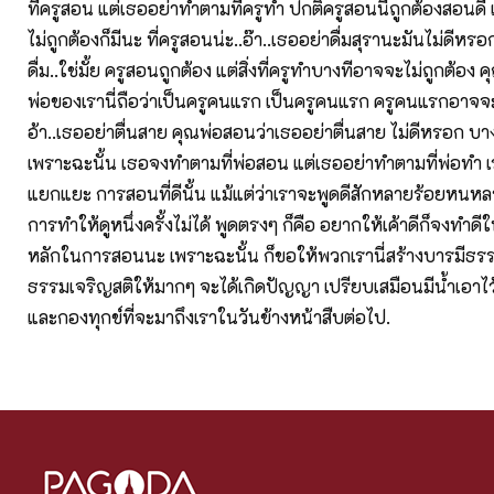
ที่ครูสอน แต่เธออย่าทำตามที่ครูทำ ปกติครูสอนนี่ถูกต้องสอนดี แต่
ไม่ถูกต้องก็มีนะ ที่ครูสอนน่ะ..อ๊า..เธออย่าดื่มสุรานะมันไม่ดีหรอ
ดื่ม..ใช่มั้ย ครูสอนถูกต้อง แต่สิ่งที่ครูทำบางทีอาจจะไม่ถูกต้อง 
พ่อของเรานี่ถือว่าเป็นครูคนแรก เป็นครูคนแรก ครูคนแรกอาจจ
อ้า..เธออย่าตื่นสาย คุณพ่อสอนว่าเธออย่าตื่นสาย ไม่ดีหรอก บา
เพราะฉะนั้น เธอจงทำตามที่พ่อสอน แต่เธออย่าทำตามที่พ่อทำ เรา
แยกแยะ การสอนที่ดีนั้น แม้แต่ว่าเราจะพูดดีสักหลายร้อยหนหลายร
การทำให้ดูหนึ่งครั้งไม่ได้ พูดตรงๆ ก็คือ อยากให้เค้าดีก็จงทำดีให้
หลักในการสอนนะ เพราะฉะนั้น ก็ขอให้พวกเรานี่สร้างบารมีธรร
ธรรมเจริญสติให้มากๆ จะได้เกิดปัญญา เปรียบเสมือนมีน้ำเอาไว้
และกองทุกข์ที่จะมาถึงเราในวันข้างหน้าสืบต่อไป.