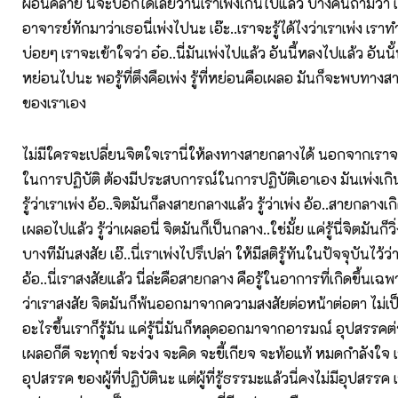
ผ่อนคลาย นี่จะบอกได้เลยว่านี่เราเพ่งเกินไปแล้ว บางคนถามว่า เ
อาจารย์ทักมาว่าเธอนี่เพ่งไปนะ เอ๊ะ..เราจะรู้ได้ไงว่าเราเพ่ง เรา
บ่อยๆ เราจะเข้าใจว่า อ๋อ..นี่มันเพ่งไปแล้ว อันนี้หลงไปแล้ว อันนั
หย่อนไปนะ พอรู้ที่ตึงคือเพ่ง รู้ที่หย่อนคือเผลอ มันก็จะพบทาง
ของเราเอง
ไม่มีใครจะเปลี่ยนจิตใจเรานี่ให้ลงทางสายกลางได้ นอกจากเร
ในการปฏิบัติ ต้องมีประสบการณ์ในการปฏิบัติเอาเอง มันเพ่งเกิน
รู้ว่าเราเพ่ง อ้อ..จิตมันก็ลงสายกลางแล้ว รู้ว่าเพ่ง อ้อ..สายกลางเกิ
เผลอไปแล้ว รู้ว่าเผลอนี่ จิตมันก็เป็นกลาง..ใช่มั้ย แค่รู้นี่จิตมัน
บางทีมันสงสัย เอ๊..นี่เราเพ่งไปรึเปล่า ให้มีสติรู้ทันในปัจจุบันไว้ว
อ้อ..นี่เราสงสัยแล้ว นี่ล่ะคือสายกลาง คือรู้ในอาการที่เกิดขึ้นเฉพาะ
ว่าเราสงสัย จิตมันก็พ้นออกมาจากความสงสัยต่อหน้าต่อตา ไม่เ
อะไรขึ้นเราก็รู้มัน แค่รู้นี่มันก็หลุดออกมาจากอารมณ์ อุปสรรคต่
เผลอก็ดี จะทุกข์ จะง่วง จะคิด จะขี้เกียจ จะท้อแท้ หมดกำลังใจ เรา
อุปสรรค ของผู้ที่ปฏิบัตินะ แต่ผู้ที่รู้ธรรมะแล้วนี่คงไม่มีอุปสรร