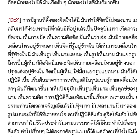
ก็ลดน้อยลงไปได้ มันเกิดดับๆ น้อยลงไป สติมันก็มากขึ้น
[
13:21
] การมีฐานที่ตั้งของจิตใจได้นี่ มันทำให้จิตนี่ไม่หลงนาน แ
กลับมาได้ง่ายเพราะมีที่กลับมีที่อยู่ แล้วเป็นปัจจุบันมาก เกิดภาวะ
ชัดเจน เห็นกายชัด เห็นความคิดชัด มันเห็นว่า อ๋อ..มันมีกายเคลื
เคลื่อนไหวอยู่ข้างนอก เห็นจิตที่รู้อยู่ข้างใน ได้เห็นกายเคลื่อน
ที่รู้ข้างในนี่ มันเห็นรูปเห็นนามเลยนะ เห็นรูปเห็นนาม มันแยก
ใครเป็นผู้เห็น ก็คือจิตนี่แหละ จิตเห็นกายเคลื่อนไหวอยู่ข้างนอก เ
ปรุงแต่งอยู่ข้างใน จิตเป็นผู้เห็น..ใช่มั้ย แยกรูปแยกนาม มันก็ไ
ปฏิบัติ เนี่ย..เริ่มต้นมาจากการเจริญสติในรูปแบบรู้กายเคลื่อนไ
ดาๆ มันก็พัฒนาขึ้นมาเห็นปัจจุบัน เห็นรูปเห็นนาม เห็นทุกข์ของ
นาม เห็นความคิด การปฏิบัติก็เลยพัฒนาขึ้นเรื่อยๆ เพราะฉะนั้น
ธรรมท่านใดเวลาเจริญสติแล้วมันฟุ้งมาก มันหลงนานนี่ เราลอง
รูปแบบอะไรก็ได้ที่เราชอบใจ คนที่ปฏิบัติดีแล้ว ดูจิตได้แล้ว ไม่
สามารถทำในชีวิตประจำวันตามธรรมชาติได้ก็ดีนะ ทำไปเรื่อยๆ ดีแ
ดีแล้ว ทำไปเรื่อยๆ ไม่ต้องอาศัยรูปแบบก็ได้ แต่ถ้าคนที่ยังไปไม่ไ