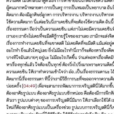
ความคิด ไม่ได้กลับมาดูตัวเอง การค้าขายอันนี้ก็ต้องใช้ความคิ
ผู้คนมากหน้าหลายตา การเป็นครู การเป็นหมอเป็นพยาบาล อันนี
คิดมาก ต้องมีลูกศิษย์ลูกหา การบริหารงาน บริหารงานบริหารคนน
ใช้ความคิดมาก นี่แต่ละวันนี่เราเคยชินที่จะต้องใช้ความคิด อันนี้ก
เรื่องธรรมดา ถือว่าเป็นความเคยชิน แต่เราไม่เคยมีความเคยชินท
เราเอง เรายังไม่เคยที่จะมีสติรู้กายรู้ใจของเราเลย เรามักจะส่ง
เรื่องการทำงานเคยชินที่จะขาดสติ ไม่เคยคิดที่จะมีสติ แม้แต่อยู่
อะไรทำ ยิ่งแล้วใหญ่เลย ยิ่งไม่มีอะไรทำนี่เราก็จะต้องหาเรื่องคิดแ
บางทีใจมันสบายๆ อยู่นะ ไม่มีอะไรเกิดขึ้น ว่าแต่พอหาเรื่องคิดมันก
หาเรื่องทุกข์แล้ว ใจต้องเป็นทุกข์ ต้องวิ่งไปวิ่งมาเพราะความคิดนี
ความเคยชิน ให้เราทำความเข้าใจว่า อ๋อ..เป็นเรื่องธรรมดานะ ไอ
คิดมากนี่เรื่องธรรมดา ทีนี้ว่าเรามีวิธีการนะที่จะออกจากความคิด
บ่อยครั้ง [
04:49
] เพื่อจะสามารถพัฒนาการเจริญสตินี่ได้มากขึ้น
ต้องอาศัยรูปแบบ ต้องอาศัยรูปแบบซักหน่อย คือต้องมีการฝึกหั
ตัวเรา รูปแบบต่างๆ ของการเจริญสตินี่มีมาก ให้เราเลือกใช้ได้ เราร
ใหม่ก็ต้องอาศัยรูปแบบเป็นเครื่องช่วย รูปแบบการเจริญสตินี่ก็เ