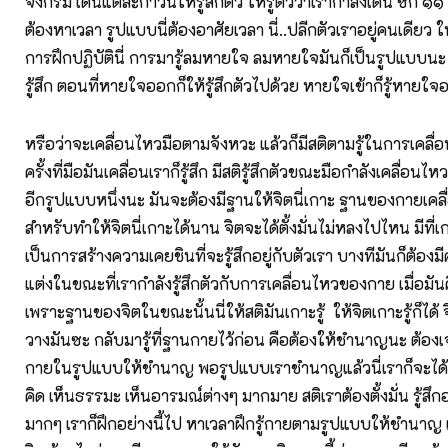
จงกรม เดินแต่ละก้าวนี่ให้รู้สึกตัว ให้รู้ตัวว่าเรากำลังเดิน ซัก ๑๑ 
ต้องหาเวลา รูปแบบนี่ต้องอาศัยเวลา นี่..ปลีกตัวเราอยู่คนเดียว
การฝึกปฏิบัตินี่ การมารู้ลมหายใจ ลมหายใจมันก็เป็นรูปแบบนะ ห
รู้สึก ตอนที่หายใจออกก็ให้รู้สึกตัวไปด้วย หายใจเข้าก็รู้หายใจออ
หรือว่าจะเคลื่อนไหวมือตามจังหวะ แล้วก็มีสติตามรู้ในการเคลื่
ครั้งที่มือมันเคลื่อนเราก็รู้สึก มีสติรู้สึกตัวขณะมือกำลังเคลื่อนไห
อีกรูปแบบหนึ่งนะ มันจะต้องมีฐานให้จิตนี่เกาะ ฐานของกายเคล
สำหรับทำให้จิตนี่เกาะได้นาน จิตจะได้ตั้งมั่นไม่หลงไปไหน มีที่เกาะม
เป็นการสร้างความเคยชินที่จะรู้สึกอยู่กับตัวเรา บางทีมันก็ต้อง
แต่งในขณะที่เรากำลังรู้สึกตัวกับการเคลื่อนไหวของกาย เมื่อมันคิ
เพราะฐานของจิตในขณะนั้นนี่ให้สติมันเกาะรู้ ให้จิตเกาะรู้ก็ได้ จิ
วางมันซะ กลับมารู้ที่ฐานกายไว้ก่อน คือต้องให้ชำนาญนะ ต้อง
กายในรูปแบบให้ชำนาญ พอรูปแบบเราชำนาญแล้วนี่เราก็จะได้เ
คิด เห็นธรรมะ เห็นอารมณ์ต่างๆ มากมาย สติเราต้องตั้งมั่น รู้สึกอ
มากๆ เราก็ฝึกอย่างนี้ไป หาเวลาฝึกรู้กายตามรูปแบบให้ชำนาญ แล