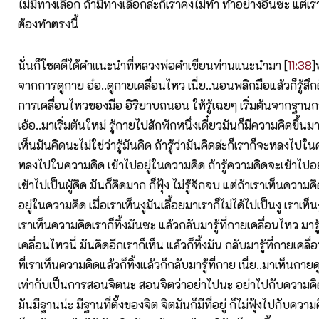
ไม่มีทางเลือก ถ้ามีทางเลือกล่ะก็เราคงไม่ทำ ทำอย่างอื่นซะ แต่เร
ต้องทำตรงนี้
นั่นก็โชคดีได้คำแนะนำที่หลวงพ่อคำเขียนท่านแนะนำมา [
11:38
]
จากการดูกาย อ๋อ..ดูกายเคลื่อนไหว เนี่ย..นอนพลิกมือแล้วก็รู้สึกต
การเคลื่อนไหวของมือ อิริยาบถนอน ให้รู้เฉยๆ เริ่มต้นจากฐานก
เอ้อ..มาเริ่มต้นใหม่ รู้กายไปสักพักหนึ่งเดี๋ยวมันก็มีความคิดขึ้นม
เห็นมันคิดนะไม่ใช่ว่ารู้มันคิด ถ้ารู้ว่ามันคิดล่ะก็เราก็จะหลงไปใน
หลงไปในความคิด เข้าไปอยู่ในความคิด ถ้ารู้ความคิดจะเข้าไปอ
เข้าไปเป็นผู้คิด มันก็คิดมาก ก็ฟุ้ง ไม่รู้จักจบ แต่ถ้าเราเห็นความค
อยู่ในความคิด เมื่อเราเห็นงูมันเลื้อยมาเราก็ไม่ได้ไปเป็นงู เราเห็
เราเห็นความคิดเราก็ทิ้งมันซะ แล้วกลับมารู้ที่กายเคลื่อนไหว มาร
เคลื่อนไหวนี่ มันคิดอีกเราก็เห็น แล้วก็ทิ้งมัน กลับมารู้ที่กายเคลื่
ที่เราเห็นความคิดแล้วก็ทิ้งแล้วก็กลับมารู้ที่กาย เนี่ย..มาเห็นกาย
เท่ากับเป็นการสอนจิตนะ สอนจิตว่าอย่าไปนะ อย่าไปกับความคิด
มันมีฐานน่ะ มีฐานที่ตั้งของจิต จิตมันก็มีที่อยู่ ก็ไม่ฟุ้งไปกับคว