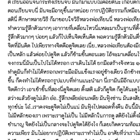
ดี เรียนอ่อนจนกระทั่งเรียนจบ มันก็มาแบบไม่ค่อยดีนะ เกือบต
ตอนเรียนจบนี่ มันจะมีอายุขึ้นมาหน่อย การปฏิบัติธรรมก็เหมือ
สตินี่ ศึกษาหลายวิธี ก็มาชอบใจวิธีหลวงพ่อเทียนนี่ หลวงพ่อเทียน
ทำความรู้สึกตัวมากๆ เอากายที่เคลื่อนไหวนี่แหละมาเป็นฐานที่ตั้
รู้สึกตัวมากๆ บ่อยๆ แล้วก็ไปเห็นจิตเห็นคิด พอความรู้สึกตัวมันตื่
จิตที่มันคิด ไปเพียรทางจิตคือดูจิตเลย เนี่ย..หลวงพ่อเทียนต้องม
เป็นหลัก แล้วค่อยไปดูจิต แล้วก็ข้ามขั้นตอนเลย ไอ้จะมาเคลื่อ
จงกรมนี่มันเป็นไปไม่ได้หรอก เราเดินไม่ได้ ยกมือสร้างจังหวะ 
ทำดูมันก็ทำไม่ได้หรอกเพราะมือมันแข็งแรงอยู่ข้างเดียว อีกข้าง
ขึ้น ก็คงทำไม่ได้หรอกรูปแบบที่ท่านแนะนำมา นี่เรามันมีอีกแบบห
จิตดีกว่า เอาเข้าขั้นที่สองนี่ดูจิตเลย ตั้งสติ แล้วก็ดูจิต ก็ดูได้นะด
สว่างแล้วยังดูไม่เลิก อ๋อ..รู้สึกเพลียอ่อนเพลีย มันฟุ้งซ่าน มันสงส
ทุกข์น่ะ โอ๋..เราคงจะดูจิตไม่เป็นแน่ มันฟุ้งไปตลอดทั้งคืน อันนี
ไม่มีหลักของเรา เพราะเราดูไม่เป็น ไม่มีหลักในการดู สติยังไม่ตั้งม
ชำนาญ จิตยังไม่เป็นกลางจะไปดูจิตได้ยังไง ก็เลยเกิดความท้อแท
ความเพียร มันไม่อยากปฏิบัติเพราะเราทำไม่เป็น อาศัยที่ว่าเราไ