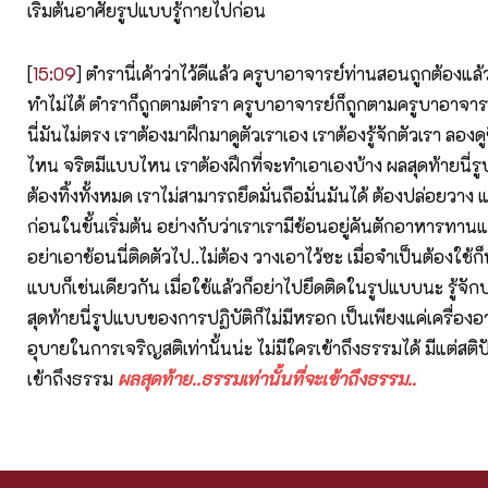
เริ่มต้นอาศัยรูปแบบรู้กายไปก่อน
[
15:09
] ตำรานี่เค้าว่าไว้ดีแล้ว ครูบาอาจารย์ท่านสอนถูกต้องแล้ว
ทำไม่ได้ ตำราก็ถูกตามตำรา ครูบาอาจารย์ก็ถูกตามครูบาอาจาร
นี่มันไม่ตรง เราต้องมาฝึกมาดูตัวเราเอง เราต้องรู้จักตัวเรา ลอง
ไหน จริตมีแบบไหน เราต้องฝึกที่จะทำเอาเองบ้าง ผลสุดท้ายนี่รูป
ต้องทิ้งทั้งหมด เราไม่สามารถยึดมั่นถือมั่นมันได้ ต้องปล่อยวาง แ
ก่อนในขั้นเริ่มต้น อย่างกับว่าเราเรามีช้อนอยู่คันตักอาหารทานแล
อย่าเอาช้อนนี่ติดตัวไป..ไม่ต้อง วางเอาไว้ซะ เมื่อจำเป็นต้องใช้ก
แบบก็เช่นเดียวกัน เมื่อใช้แล้วก็อย่าไปยึดติดในรูปแบบนะ รู้จักป
สุดท้ายนี่รูปแบบของการปฏิบัติก็ไม่มีหรอก เป็นเพียงแค่เครื่องอา
อุบายในการเจริญสติเท่านั้นน่ะ ไม่มีใครเข้าถึงธรรมได้ มีแต่สติป
เข้าถึงธรรม
ผลสุดท้าย..ธรรมเท่านั้นที่จะเข้าถึงธรรม..