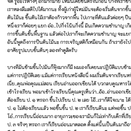
จิต รู้อะไรต่างๆ อีกมากมาย ให้มันเคยชินตรงนี้ก่อน บางทีเราข้
เราหลงลืมสติไปได้มากนะ ทั้งผู้เก่าผู้ใหม่มันจะต้องเริ่มต้นจากขั้
ต้นไม้นะ ขึ้นต้นไม้เราต้องก้าวจากพื้น ไปเกาะที่ต้นแล้วค่อยๆ ป
หนึ่งเราก็ค่อยๆ แยก อ๋อ..ไปกิ่งโน้นกิ่งนี้ มันเกิดความชำนาญ 
การขึ้นต้นขั้นพื้นฐาน แล้วต่อไปเราก็จะเกิดความชำนาญ จะแย
อันนี้พูดถึงการปีนต้นไม้นะ การเจริญสติก็เหมือนกัน ถ้าเรายังไปไ
อาศัยรูปแบบขั้นต้นๆ ลองทำดูสิครับ
บางทีมันข้ามขั้นไปมันก็ฟุ้งมากก็มี ผมเองก็เคยนะปฏิบัติแบบข้าม
แต่การปฏิบัติเลย แม้แต่การเรียนหนังสือนี่ ผมเริ่มต้นจากเรียนห
เนี่ย..คุณพ่อคุณแม่สอน เรียนอ่านออกเขียนได้ บวกลบคูณหารได้
เข้าโรงเรียน พอมาเข้าโรงเรียนนี่คุณครูเห็นว่า..อ้อ..อ่านออกเขียน
ต้องเรียน ป. ๑ หรอก ขึ้นไปเรียน ป. ๒ เลย โอ๊..เราก็ดีใจเนาะ ได้ข
ป. ๑ ไม่ต้องเรียนแล้ว พอขึ้นชั้น ป. ๒ เราก็เรียนดีนะ แต่พอขึ้น ป.
โอ๋..การเรียนนี่อ่อนมาก อายุภาวะของเรามันก็ไม่เท่ากับเด็กที่เ
ป. ๓ จริงๆ หรอก เราก็เรียนอ่อนมาตลอด ตั้งแต่นั้นเป็นต้นมาถือว