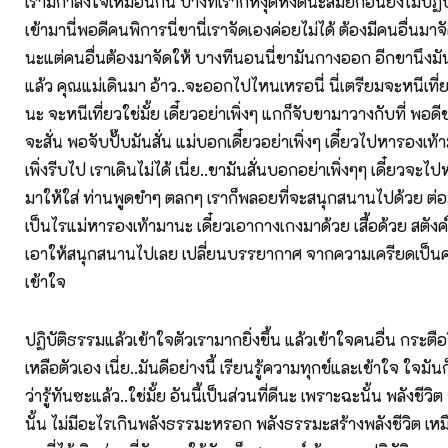
เรามีกำลังใจเหมือนกัน บางทีเราก็หงุดหงิดนะสมัยก่อนยังไม่ปฏิ
เข้ามานี่พอดีคนพิการนี่ขานี่เราจัดเองค่อยไม่ได้ ต้องมีคนอื่นมา
นะแต่คนอื่นต้องมาจัดให้ บางทีนอนนี่ขามันกางออก อีกขานึงมั
แล้ว คุณแม่เดินมา อ้าว..จะออกไปไหนเหรอนี่ นี่เตรียมจะหนีเที่ยว
นะ จะหนีเที่ยวใช่มั้ย เดี๋ยวอย่าเพิ่งๆ แกก็จับขามาวางกับที่ พอดี
จะสั่น พอจับปั๊บมันสั่น แม่บอกเดี๋ยวอย่าเพิ่งๆ เดี๋ยวไปหารองเท้
เพิ่งรีบไป เราเดินไม่ได้ เนี่ย..ขามันสั่นบอกอย่าเพิ่งๆๆ เดี๋ยวจะ
มาให้ใส่ ท่านพูดขำๆ ตลกๆ เราก็พลอยที่จะสนุกสนานไปด้วย ต่อ
เป็นไรแม่หารองเท้ามานะ เดี๋ยวเอากางเกงมาด้วย เสื้อด้วย สตังค์
เอาให้สนุกสนานไปเลย เปลี่ยนบรรยากาศ จากความเครียดเป็นคว
เข้าใจ
ปฏิบัติธรรมแล้วเข้าใจตัวเรามากยิ่งขึ้น แล้วเข้าใจคนอื่น กระตือ
เหลือตัวเอง เนี่ย..มันดีอย่างนี้ เรียนรู้ความทุกข์และเข้าใจ ใจมั
ว่ารู้ทันซะแล้ว..ใช่มั้ย อันนี้เป็นส่วนที่ดีนะ เพราะฉะนั้น พลังชีวิ
นั้น ไม่มีอะไรเกินพลังธรรมะหรอก พลังธรรมะสร้างพลังชีวิต เหม