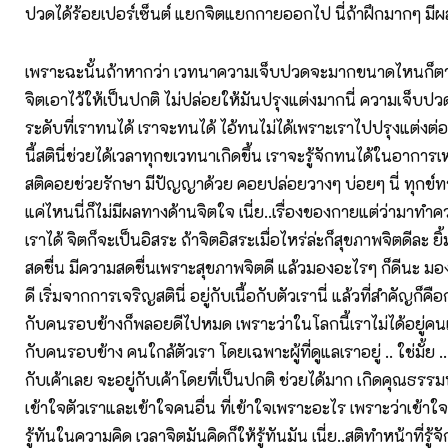
ปวดได้ร้อยเปอร์เซ็นต์ แยกจิตแยกกายออกไป นี่ถ้าฝึกมากๆ มี
เพราะฉะนั้นถ้าหากว่า เวทนาความเจ็บปวดจะมากขนาดไหนก็ตาม
จิตเอาไว้ให้เป็นปกติ ไม่ปล่อยให้มันปรุงแต่งมากนี่ ความเจ็บปวด
ระดับที่เราทนได้ เราจะทนได้ ไอ้ทนไม่ได้เพราะเราไปปรุงแต่งต่อเ
นี้สตินี่ช่วยได้เวลาทุกขเวทนาเกิดขึ้น เราจะรู้จักทนได้ในอาการเหล
สติคอยช่วยรักษา มีปัญญาด้วย คอยปล่อยวางๆ บ่อยๆ นี่ ทุกข
แค่ไหนนี่ก็ไม่มีผลทางด้านจิตใจ เนี่ย..เรื่องของกายแต่ว่ามาทำ
เราได้ จิตก็จะเป็นอิสระ ถ้าจิตอิสระเมื่อไหร่ล่ะก็สุขภาพจิตดีละ ย
สดชื่น มีความสดชื่นเพราะสุขภาพจิตดี แล้วมองอะไรๆ ก็ดีนะ มอง
ดี เริ่มจากการเจริญสตินี่ อยู่กับเนื้อกับตัวเรานี่ แล้วที่สำคัญก็ค
กับคนรอบข้างก็พลอยดีไปหมด เพราะว่าในโลกนี้เราไม่ได้อยู่คน
กับคนรอบข้าง คนใกล้ตัวเรา โดยเฉพาะผู้ที่ดูแลเราอยู่ .. ใช่มั้ย .
กับเค้าเลย จะอยู่กับเค้าโดยที่เป็นปกติ ช่วยได้มาก เกิดคุณธร
เข้าใจตัวเราและเข้าใจคนอื่น ที่เข้าใจเพราะอะไร เพราะว่าเข้า
รู้ทันในความคิด เวลาจิตมันคิดก็ให้รู้ทันมัน เนี่ย..สติทำหน้าที่รู้จั