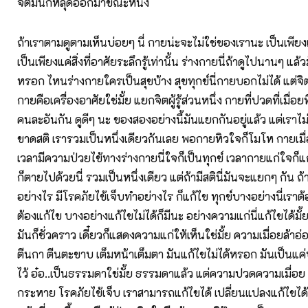
จิตมันก็หลุดออกมาขณะหนึ่ง
ถ้าเราตามดูตามเห็นบ่อยๆ นี่ กายน่ะจะไม่ใช่ของเรานะ เป็นเพียง
เป็นเพียงแค่สิ่งที่อาศัยระลึกรู้เท่านั้น ร่างกายนี่ถ้าดูไปนานๆ แล้
หรอก ไหนร่างกายใครเป็นสุขบ้าง สุขทุกข์นี่กายบอกไม่ได้ แต่จิตผู้
กายคือเครื่องอาศัยใช่มั้ย แยกจิตผู้รู้ส่วนหนึ่ง กายที่ปวดที่เมื่อยท
คนละอันกัน ดูดีๆ นะ ของสองอย่างนี้มันแยกกันอยู่แล้ว แต่เราไม
ขาดสติ เรารวมเป็นหนึ่งเดียวกันเลย พอกายหิวใจก็โมโห กายเมื่
เวลามีความป่วยไข้ทางร่างกายนี่ใจก็เป็นทุกข์ เวลากายแก่ใจก็
ก็ตายไปด้วยนี่ รวมเป็นหนึ่งเดียว แต่ถ้ามีสตินี่มันจะแยกๆ กัน ถ้
อย่างไร มีโรคภัยไข้เจ็บทำอย่างไร ก็แก้ไข ทุกข์บางอย่างนี่เราต้อ
ต้องแก้ไข บางอย่างแก้ไขไม่ได้ก็มีนะ อย่างความแก่นี่แก้ไขได้มั
มันก็ชั่วคราว เดี๋ยวก็แสดงความแก่ให้เห็นใช่มั้ย ความเมื่อยล้าอ่
ตีนกา ตีนตะขาบ เต็มหน้าเต็มตา มันแก้ไขไม่ได้หรอก มันเป็นแค่ปก
ไว้ อ๋อ..เป็นธรรมดาใช่มั้ย ธรรมดาแล้ว แต่ความปวดความเมื่อ
กระหาย โรคภัยไข้เจ็บ เราสามารถแก้ไขได้ เปลี่ยนแปลงแก้ไขได้ 