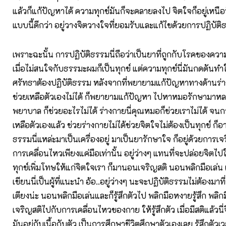
แล้วก็แก้ปัญหาได้ ความทุกข์มันก็จะคลายลงไป จิตใจก็อยู่เหนือ
แบบนี้ดีกว่า อยู่วางจิตวางใจที่ยอมรับและแก้ไขด้วยการปฏิบัติธ
เพราะฉะนั้น การปฏิบัติธรรมนี่ถือว่าเป็นยาที่ถูกกับโรคของความ
เมื่อไม่สนใจกับธรรมะผมก็เป็นทุกข์ แต่ความทุกข์นี่มันกดดันทำ
ศรัทธาต้องปฏิบัติธรรม หลังจากที่พยายามแก้ปัญหาทางด้านร
ช่วยเหลือตัวเองไม่ได้ ก็พยายามแก้ปัญหา ไปหาหมอรักษามาหล
พยาบาล ก็ช่วยอะไรไม่ได้ ร่างกายนี่คุณหมอก็ช่วยเราไม่ได้ จนกร
เหลือตัวเองแล้ว ช่วยร่างกายไม่ได้ช่วยจิตใจไม่ต้องเป็นทุกข์ ก็อ
ธรรมนี่แหล่ะมาเป็นเครื่องอยู่ มาเป็นยารักษาใจ ก็อยู่ด้วยการเจริญ
การเคลื่อนไหวเพียงแค่มือเท่านั้น อยู่ว่างๆ แทนที่จะปล่อยจิตไปให
ทุกข์เพิ่มโทษให้แก่จิตใจเรา ก็มานอนเจริญสติ นอนพลิกมือเล่น 
เขียนนี่เป็นผู้ที่แนะนำ อ้อ..อยู่ว่างๆ นะจะปฏิบัติธรรมไม่ต้องมาท
เตียงน่ะ นอนพลิกมือเล่นและก็รู้สึกตัวไป พลิกมือหงายรู้สึก พลิกมื
เจริญสติไปกับการเคลื่อนไหวของกาย ให้รู้สึกตัว เมื่อมีสติแล้วนี่จ
มันอยู่กับเนื้อกับตัว เป็นการศึกษาชีวิตศึกษาตัวเองเลย รู้สึกตั