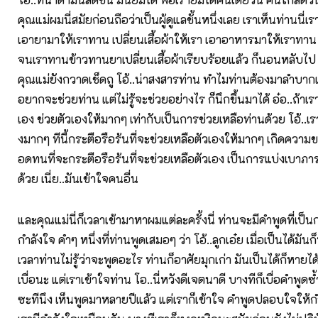
คุณแม่ผมนี่สมัยก่อนถือว่าเป็นผู้ดูแลชั้นหนึ่งเลย เราเห็นท่านนี่เ
เอายามาให้เราทาน เปลี่ยนเสื้อผ้าให้เรา เอาอาหารมาให้เราทาน
จนเราทานข้าวทานยาเปลี่ยนเสื้อผ้าเรียบร้อยแล้ว ก็นอนหลับไป แล
คุณแม่ยังกวาดเช็ดถู โอ้..น่าสงสารท่าน ทำไมท่านต้องมาลำบากเ
อยากจะช่วยท่าน แต่ไม่รู้จะช่วยอย่างไร ก็นึกขึ้นมาได้ อ๋อ..ถ้า
เอง ช่วยตัวเองให้มากๆ เท่ากับเป็นการช่วยเหลือท่านด้วย โอ้..เ
งมากๆ ทีนี้กระตือรือร้นที่จะช่วยเหลือตัวเองให้มากๆ เกิดความ
อดทนที่จะกระตือรือร้นที่จะช่วยเหลือตัวเอง เป็นการแบ่งเบาภาร
ด้วย เนี่ย..มันเข้าใจคนอื่น
และคุณแม่นี่ก็เวลาเข้ามาหาผมแต่ละครั้งนี่ ท่านจะมีคำพูดที่เป
กำลังใจ คำๆ หนึ่งที่ท่านพูดเสมอๆ ว่า โอ้..ลูกเอ๋ย เมื่อเป็นได้มัน
เวลาท่านไม่รู้ว่าจะพูดอะไร ท่านก็อาศัยมุกเก่า มันเป็นได้ก็หายได
เบื่อนะ แต่เราเข้าใจท่าน โอ..นี่หวังดีเจตนาดี บางทีก็เบื่อคำพูดซ
ซะทีนึง เห็นพูดมาหลายปีแล้ว แต่เราก็เข้าใจ คำพูดปลอบใจให้กำล