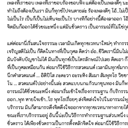
เพลงที่เราชอบ เพลงที่เราชอบร้องชอบฟัง แต่ต้องเป็นเพลงดีๆ น
ทำไมถึงต้องเป็นเรา มันก็ทุกข์ไปจนตายล่ะ ร้องเพลงดีๆ โอ้..ไม่เ
ไม่เป็นไร เป็นก็เป็นไม่เห็นจะเป็นไร บางทีก็อย่างนี้ต้องลาออก 
จิตมันก็ออกได้ชั่วขณะหนึ่ง แต่มันชั่วคราว เป็นอารมณ์ที่ไม่ใช่
แต่ต่อมานี่เริ่มสนใจธรรมะ เวลามันเกิดทุกขเวทนาใหม่ๆ ทำกรร
เจริญสติไม่เป็น ก็คิดในทางที่เป็นกุศล คิดว่า อ๋อ..ชีวิตเรานี่มันไม่เท
มันบังคับบัญชาไม่ได้ มันเป็นทุกข์เป็นไตรลักษณ์ไปเลย คิดเอา ก
ที่เป็นกุศลเหมือนกัน ต่อมาก็ใช้วิธีการสวดมนต์ เวลามันทุกข์มา
นึกคำสวดมนต์ ... อิติปิโส ภะคะวา อะระหัง สัมมา สัมพุทโธ วิ
โน ... สวดมนต์ไปอย่างนั้นล่ะ สวดแบบนกแก้วนกขุนทอง มันก
อารมณ์ได้ชั่วขณะหนึ่ง ต่อมาเริ่มเข้าใจเรื่องกรรมฐาน ก็บริก
ออก..พุท หายใจเข้า..โธ พุทโธเรื่อยๆ ส่งจิตส่งใจไปในอารมณ์พ
บริกรรม มันก็สามารถดึงจิตดึงใจออกจากทุกขเวทนาทางกายได้เ
ขณะที่เราบริกรรมอยู่ อันนี้น่ะเป็นวิธีการทำกรรมฐานส่วนหนึ่ง แต
ชั่วคราว ได้เพียงชั่วคราวเป็นการตั้งหลักจิตใจ ต่อมานี่ใช้วิธีก