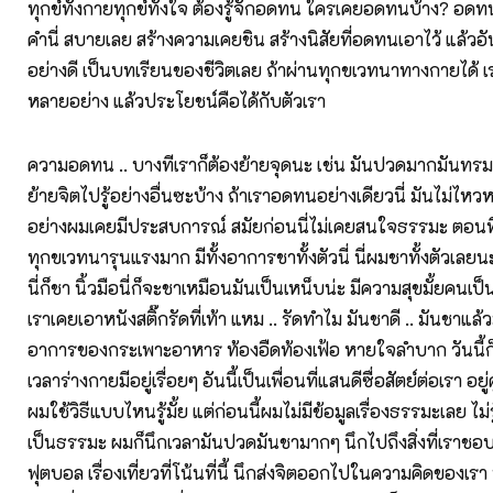
ทุกข์ทั้งกายทุกข์ทั้งใจ ต้องรู้จักอดทน ใครเคยอดทนบ้าง? อดทนน
คำนี่ สบายเลย สร้างความเคยชิน สร้างนิสัยที่อดทนเอาไว้ แล้วอั
อย่างดี เป็นบทเรียนของชีวิตเลย ถ้าผ่านทุกขเวทนาทางกายได้ 
หลายอย่าง แล้วประโยชน์คือได้กับตัวเรา
ความอดทน .. บางทีเราก็ต้องย้ายจุดนะ เช่น มันปวดมากมันทร
ย้ายจิตไปรู้อย่างอื่นซะบ้าง ถ้าเราอดทนอย่างเดียวนี่ มันไม่ไห
อย่างผมเคยมีประสบการณ์ สมัยก่อนนี่ไม่เคยสนใจธรรมะ ตอนที่พ
ทุกขเวทนารุนแรงมาก มีทั้งอาการชาทั้งตัวนี่ นี่ผมชาทั้งตัวเลยน
นี่ก็ชา นิ้วมือนี่ก็จะชาเหมือนมันเป็นเหน็บน่ะ มีความสุขมั้ยคนเป
เราเคยเอาหนังสติ๊กรัดที่เท้า แหม .. รัดทำไม มันชาดี .. มันชา
อาการของกระเพาะอาหาร ท้องอืดท้องเฟ้อ หายใจลำบาก วันนี้ก็เ
เวลาร่างกายมีอยู่เรื่อยๆ อันนี้เป็นเพื่อนที่แสนดีซื่อสัตย์ต่อเรา อยู่
ผมใช้วิธีแบบไหนรู้มั้ย แต่ก่อนนี้ผมไม่มีข้อมูลเรื่องธรรมะเลย ไม่ร
เป็นธรรมะ ผมก็นึกเวลามันปวดมันชามากๆ นึกไปถึงสิ่งที่เราชอบ เร
ฟุตบอล เรื่องเที่ยวที่โน้นที่นี้ นึกส่งจิตออกไปในความคิดของเรา