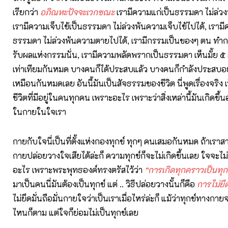
เรียกว่า
อภิณหะปัจจะเวกขณะ
เรามีความแก่เป็นธรรมดา ไม่ล่วง
เรามีความเจ็บไข้เป็นธรรมดา ไม่ล่วงพ้นความเจ็บไข้ไปได้, เราม
ธรรมดา ไม่ล่วงพ้นความตายไปได้, เรามีกรรมเป็นของๆ ตน ทำกร
รับผลแห่งกรรมนั่น, เรามีความพลัดพรากเป็นธรรมดา เห็นมั้ย ๕ อ
เท่าเทียมกันหมด บางคนก็ได้ประสบแล้ว บางคนก็กำลังประสบอยู่ ทั้ง
เหมือนกันหมดเลย อันนี้มันเป็นสัจธรรมของชีวิต นี่พูดเรื่องจริ
ชีวิตที่มีอยู่ในคนทุกคน เพราะอะไร เพราะว่าสิ่งเหล่านี้มันเกิดขึ้นอ
ในกายในใจเรา
กายกับใจนี่เป็นที่ตั้งแห่งกองทุกข์ ทุกๆ คนเสมอกันหมด ถ้าเร
กายปล่อยวางใจเสียได้ล่ะก็ ความทุกข์ก็จะไม่เกิดขึ้นเลย ใจจะไม่
อะไร เพราะพระพุทธองค์ทรงตรัสไว้ว่า
“การเกิดทุกคราวเป็นทุก
มาเป็นคนนี่มันต้องเป็นทุกข์ แต่ .. วิธีปล่อยวางนั้นก็คือ
การไม่ยึด
ไม่ยึดมั่นถือมั่นกายใจว่าเป็นเราเมื่อไหร่ล่ะก็ แม้ว่าทุกข์ทางก
ไหนก็ตาม แต่ใจก็ย่อมไม่เป็นทุกข์เลย