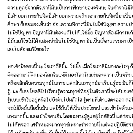
ความทุกข์จากตัวเรานี่มันเป็นการศึกษาของจริงนะ ในตำราไม่มี
นี่เค้าบอก กายกับจิตนี่เค้าบอกความจริง เอากายกับจิตนี่มาเป็น
ศึกษา ก็เลยมองเห็นว่า อ๋อ..ความพิการนี่มันไม่ใช่ปัญหา ความ
ไม่ใช่ปัญหา ปัญหานี่มันต้องแก้ไขได้..ใช่มั้ย ปัญหาต้องมีการแ
นี่มันแก้ไขไม่ได้ แสดงว่ามันไม่ใช่ปัญหา มันเป็นเรื่องธรรมดา 
เลยไม่ต้องแก้ไขอะไร
พอเข้าใจตรงนี้นะ ใจเราก็ดีขึ้น..ใช่มั้ย เมื่อใจเราดีนี่มองอะไรๆ
คิดออกมาก็คิดมองโลกในแง่ดี มองโลกในแง่ของความเป็นจริง แท
หรือผลักดันความทุกข์ในกาย แต่กลับเอาทุกข์มาเรียนรู้ซะ มันก
รู้..นะ ก็เลยโชคดีไป เรียนรู้ความทุกข์ที่อยู่ในตัวเรานี่จะได้ของจริ
รู้แบบเข้าไปอยู่หรือไปบังคับไปผลักไส รู้ตามที่เค้าแสดงออก ต่อไ
จะไม่ยึดมั่นถือมั่นมัน แต่ใช้มันให้เป็นประโยชน์ และเข้าใจตัวเ
เองมากขึ้น และเข้าใจคนอื่นโดยเฉพาะผู้ดูแลผู้ใกล้ตัวนี่ แต่ก่อนนี
ไม่ได้หรอก เศร้าหมองมากทุกข์เพราะร่างกายนี่ แต่พอปฏิบัติธร
โอ้..หน้าตามันสดชื่น มันยิ้มได้ พอเรายิ้มได้คนเดียวนี่ คนใกล้ตั