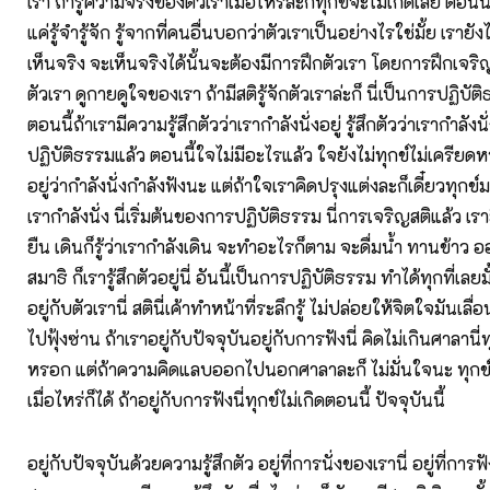
เรา ถ้ารู้ความจริงของตัวเราเมื่อไหร่ล่ะก็ทุกข์จะไม่เกิดเลย ตอนนี
แค่รู้จำรู้จัก รู้จากที่คนอื่นบอกว่าตัวเราเป็นอย่างไรใช่มั้ย เรายัง
เห็นจริง จะเห็นจริงได้นั้นจะต้องมีการฝึกตัวเรา โดยการฝึกเจริญ
ตัวเรา ดูกายดูใจของเรา ถ้ามีสติรู้จักตัวเราล่ะก็ นี่เป็นการปฏิบั
ตอนนี้ถ้าเรามีความรู้สึกตัวว่าเรากำลังนั่งอยู่ รู้สึกตัวว่าเรากำลังนั่ง ..
ปฏิบัติธรรมแล้ว ตอนนี้ใจไม่มีอะไรแล้ว ใจยังไม่ทุกข์ไม่เครียดหร
อยู่ว่ากำลังนั่งกำลังฟังนะ แต่ถ้าใจเราคิดปรุงแต่งละก็เดี๋ยวทุกข์มา
เรากำลังนั่ง นี่เริ่มต้นของการปฏิบัติธรรม นี่การเจริญสติแล้ว เราย
ยืน เดินก็รู้ว่าเรากำลังเดิน จะทำอะไรก็ตาม จะดื่มน้ำ ทานข้าว อ
สมาธิ ก็เรารู้สึกตัวอยู่นี่ อันนี้เป็นการปฏิบัติธรรม ทำได้ทุกที่เลยมั
อยู่กับตัวเรานี่ สตินี่เค้าทำหน้าที่ระลึกรู้ ไม่ปล่อยให้จิตใจมันเล
ไปฟุ้งซ่าน ถ้าเราอยู่กับปัจจุบันอยู่กับการฟังนี่ คิดไม่เกินศาลานี่
หรอก แต่ถ้าความคิดแลบออกไปนอกศาลาละก็ ไม่มั่นใจนะ ทุกข์
เมื่อไหร่ก็ได้ ถ้าอยู่กับการฟังนี่ทุกข์ไม่เกิดตอนนี้ ปัจจุบันนี้
อยู่กับปัจจุบันด้วยความรู้สึกตัว อยู่ที่การนั่งของเรานี่ อยู่ที่การฟั