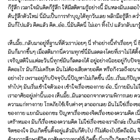
ก็รู้สึก เวลาใจมันคิดก็รู้สึก ให้มีสติตามรู้อย่างนี้ มันหลงมันเผลอไป
ต้นรู้สึกตัวใหม่ นี่มันเป็นการทำบุญได้ทุกวันเลย พลิกมือรู้สึก คว่ำม
มันก็ไปแล้ว คิดแล้ว คิด..อ๋อ..นี่มันคิดนี่ ไม่เอา ทิ้งไป แล้วกลับมาร
เห็นมั้ย..กลับมาอยู่ที่ฐานที่ตัวเราบ่อยๆ นี่ ทำอย่างนี้ทำเรื่อยๆ นี่ 
มันก็มากขึ้นๆ เมื่อสติมากนี่ความทุกข์นี่มันลดลงโดยที่เราไม่ได้ตั
เจริญสติในแต่ละวันนี่ทุกข์มันก็ลดลงได้ อยู่อย่างน้อยอยู่กับปัจจ
คิดอะไร มันก็ไม่เครียด มันไม่ต้องเสียดายอดีต หรือกังวลถึงอนา
อย่างไร เพราะอยู่กับปัจจุบันนี่ปัญหาไม่เกิดขึ้น เนี่ย..เริ่มแก้ปั
ทำไปๆ มันเริ่มเข้าใจตัวเอง เข้าใจเรื่องของกาย อ๋อ..นี่กายมันไม่ใช่
เราอาศัยอยู่เท่านั้นเอง เห็นมั้ย..มันลาออกจากความพิการเลย
ความแก่ทางกาย โรคภัยไข้เจ็บต่างๆ ลาออกเลย มันไม่ใช่เรื่องของ
ของกาย แยกมันออกซะ ปัญหาเรื่องของจิตเรื่องของความคิด เนี่ย
เศร้าหมอง มันก็เรื่องของความคิด ไม่ใช่เรื่องของเราอีกล่ะ เป็
จิตของใจ มันเกิดขึ้นตั้งอยู่แล้วมันก็ดับไป ก็ไม่ต้องไปยึดถือมัน จิ
ด้วยการศึกษาชีวิต อาศัยความทุกข์ที่เกิดขึ้นนี่มาเป็นวิชชาให้เ