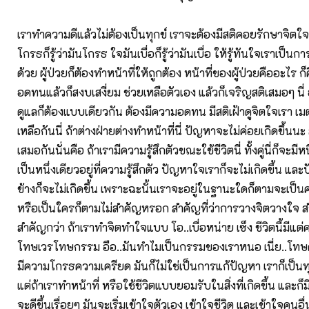
เราทำความดีแล้วไม่ต้องเป็นทุกข์ เราจะต้องมีสติคอยรักษาจิตใ
โกรธก็รู้ว่ามันโกรธ ใจมันเบื่อก็รู้ว่ามันเบื่อ ให้รู้ทันใจเราเป็น
ด้วย ผู้ป่วยก็ต้องทำหน้าที่ให้ถูกต้อง หน้าที่ของผู้ป่วยคืออะไร
อดทนแล้วก็สงบเสงี่ยม ช่วยเหลือตัวเอง แล้วก็เจริญสติเสมอๆ นี่ อัน
ดูแลก็ต้องแบบเดียวกัน ต้องมีความอดทน มีสติเฝ้าดูจิตใจเรา เ
เหลือกันนี่ ถ้าต่างฝ่ายต่างทำหน้าที่นี่ ปัญหาจะไม่ค่อยเกิดขึ้นนะ สิ
เสมอกันนั่นคือ ถ้าเรามีความรู้สึกตัวขณะใช้ชีวิตนี่ ทั้งคู่นี่ก็จะมี
เป็นหนึ่งเดียวอยู่ที่ความรู้สึกตัว ปัญหาใจเราก็จะไม่เกิดขึ้น 
ข้างก็จะไม่เกิดขึ้น เพราะฉะนั้นเราจะอยู่ในฐานะใดก็ตามจะเป็นคน
หรือเป็นใครก็ตามไม่สำคัญหรอก สำคัญที่ว่าการวางจิตวางใจ ส
สำคัญกว่า ถ้าเราทำจิตทำใจแบบ โอ..เบื่อหน่าย เซ็ง ชีวิตนี้มีแ
โทษเวรโทษกรรม อือ..มันทำไมเป็นกรรมของเราหนอ เนี่ย..โท
มีความโกรธความเครียด มันก็ไม่ใช่เป็นการแก้ปัญหา เราก็เป็นท
แต่ถ้าเราทำหน้าที่ หรือใช้ชีวิตแบบยอมรับในสิ่งที่เกิดขึ้น และก็มีส
จะดีขึ้นเรื่อยๆ มันจะเริ่มเข้าใจตัวเอง เข้าใจชีวิต และเข้าใจคนอ