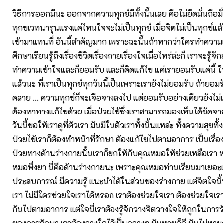
วิธีการออกมีนะ ออกจากความทุกข์มีทั้งนั้นเลย คือไม่ยึดมั่นถือมั
ทุกขเวทนารุนแรงแค่ไหนใจจะไม่เป็นทุกข์ เมื่อจิตไม่เป็นทุกข์แล้
เข้ามาแทนที่ อันนี้สำคัญมาก เพราะฉะนั้นถ้าหากว่าใครทำความเ
ศึกษาเรียนรู้ถึงเรื่องชีวิตเรื่องกายเรื่องใจเมื่อไหร่ล่ะก็ เราจะรู้จ
ทำความเข้าใจและก็ยอมรับ และก็คิดแก้ไข แค่เรายอมรับแค่นี้ 
แล้วนะ ที่เราเป็นทุกข์ทุกวันนี้เป็นเพราะเรายังไม่ยอมรับ ถ้ายอ
คลาย ... ความทุกข์ก็จะเจือจางลงไป แต่ยอมรับอย่างเดียวยังไม่
ต้องหาทางแก้ไขด้วย เมื่อป่วยไข้ซึ่งเราสามารถมองเห็นได้ชัดจากตั
วันนี้ขอให้เราดูที่ตัวเรา มันมีในตัวเราทั้งนั้นแหล่ะ ทั้งความสุขทั้
ป่วยไข้เราก็ต้องทำหน้าที่รักษา ต้องแก้ไขไปตามอาการ เป็นเรื
ป่วยทางด้านร่างกายนั้นเราก็ยกให้กับคุณหมอให้ช่วยเหลือเรา ห
หมอพึ่งยา นี่คือด้านร่างกายนะ เพราะคุณหมอท่านเรียนมาเยอะ
ประสบการณ์ มีความรู้ แนะนำได้ในส่วนของร่างกาย แต่จิตใจนั้
เรา ไม่มีใครช่วยใจเราได้หรอก เราต้องช่วยใจเรา ต้องช่วยใจเรา
กันไปตามอาการ แต่ใจนี่เราต้องรู้จักวางจิตวางใจให้ถูกในกา
ของการรักษา เราต้องวางใจไว้เป็นกลางๆ มันหายก็ดี มันไม่หายก