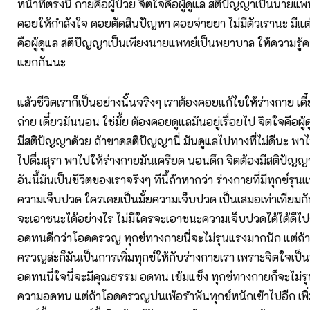
หน้าที่ตรงนี้ กายคือผู้ป่วย จิตใจคือผู้ดูแล สติปัญญาเป็นนาย
คอยให้กำลังใจ คอยตัดสินปัญหา คอยจ่ายยา ไม่มีตัวเรานะ มีแต่
คือผู้ดูแล สติปัญญาเป็นเพียงนายแพทย์เป็นพยาบาล ให้ความรู้ค
แยกกันนะ
แล้วชีวิตเราก็เป็นอย่างนั้นจริงๆ เราต้องคอยแก้ไขให้ร่างกาย เดี๋
ถ่าย เดี๋ยวมันนอน ใช่มั้ย ต้องคอยดูแลมันอยู่เรื่อยไป จิตใจคือผู
มีสติปัญญาด้วย ถ้าขาดสติปัญญานี่ มันดูแลไปทางที่ไม่ดีนะ พาไ
ไปดื่มสุรา พาไปให้ร่างกายมันเครียด นอนดึก จิตต้องมีสติปัญ
อันนี้มันเป็นชีวิตของเราจริงๆ ทีนี้ถ้าหากว่า ร่างกายที่มีทุกข์รุน
ความเจ็บปวด ใครเคยเป็นมั้ยความเจ็บปวด เป็นเสมอเท่าเทียมกั
จะเอาชนะได้อย่างไร ไม่มีใครจะเอาชนะความเจ็บปวดได้ได้ดี
อดทนดีกว่าโอดครวญ ทุกข์ทางกายนี่จะไม่รุนแรงมากนัก แต่ถ
ครวญล่ะก็มันเป็นการเพิ่มทุกข์ให้กับร่างกายเรา เพราะจิตใจเป็นท
อดทนนี่ใจนี่จะมีคุณธรรม อดทน เข้มแข็ง ทุกข์ทางกายก็จะไม่ร
ความอดทน แต่ถ้าโอดครวญบ่นเพ้อรำพันทุกข์หนักเข้าไปอีก เพิ่ม