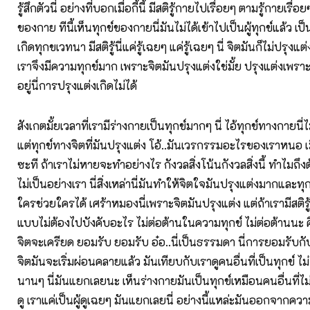
รู้สึกตัวนี่ อย่างที่บอกเมื่อกี้นี้ มีสติรู้กายไปเรื่อยๆ ตามรู้กายเรื่
ของกาย ทีนี้เห็นทุกข์ของกายนี่มันไม่ได้เข้าไปเป็นผู้ทุกข์แล้ว เป็
เกิดทุกขเวทนา มีสติรู้นี่แค่รู้เฉยๆ แค่รู้เฉยๆ นี่ จิตมันก็ไม่ปรุ
เราจึงมีความทุกข์มาก เพราะจิตมันปรุงแต่งใช่มั้ย ปรุงแต่งเพราะ
อยู่นี่การปรุงแต่งเกิดไม่ได้
สังเกตมั้ยเวลาที่เรามีร่างกายเป็นทุกข์มากๆ นี่ ไอ้ทุกข์ทางกายนี่
แต่ทุกข์ทางจิตที่มันปรุงแต่ง โอ้..มันเวรกรรมอะไรของเราหนอ เ
ซะที ถ้าเราไม่หายจะทำอย่างไร กังวลสิ่งโน้นกังวลสิ่งนี้ ทำไมถึง
ไม่เป็นอย่างเรา นี่สิ่งเหล่านี่มันทำให้จิตใจมันปรุงแต่งมากและทุกข
ใครช่วยใครได้ เศร้าหมองนี่เพราะจิตมันปรุงแต่ง แต่ถ้าเรามีสติรู้ต
แบบไม่ต้องไปบังคับอะไร ไม่ต่อต้านในความทุกข์ ไม่ต่อต้านนะ ค
จิตจะเครียด ยอมรับ ยอมรับ อ๋อ..นี่เป็นธรรมดา นี่การยอมรับกั
จิตมันจะเริ่มผ่อนคลายแล้ว มันเทียบกับเราดูคนอื่นที่เป็นทุกข์ ไม
นานๆ นี่มันแยกเลยนะ เห็นร่างกายมันเป็นทุกข์เหมือนคนอื่นที่ไม่ใช
ดู เราแค่เป็นผู้ดูเฉยๆ มันแยกเลยนี่ อย่างนี้แหล่ะมันออกจากคว