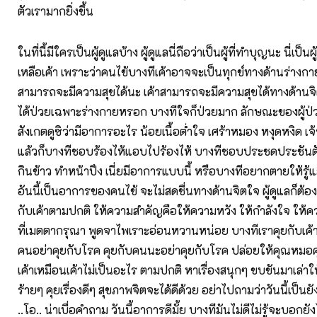
ตัวเรามากยิ่งขึ้น
ในที่นี้มีใครเป็นผู้ดูแลบ้าง ผู้ดูแลนี่ถือว่าเป็นผู้ที่ทำบุญนะ นี่เป็น
เหลือเค้า เพราะว่าคนไข้บางทีเค้าอาจจะเป็นทุกข์ทางด้านร่างกาย
สามารถจะมีความสุขได้นะ เค้าสามารถจะมีความสุขได้ทางด้านจิต
ได้ป่วยเฉพาะร่างกายหรอก บางทีใจก็ป่วยมาก ลักษณะของผู้ป่วย
สังเกตดูซิว่ามีอาการอะไร น้อยเนื้อต่ำใจ เศร้าหมอง หงุดหงิด เจ
แล้วก็บางทีชอบร้องไห้แอบไปร้องไห้ บางทีชอบประชดประชันตัว
กินข้าว ทำหน้าปึง เนี่ยมีอาการแบบนี้ หรือบางทีอยากตายให้รู้แ
อันนี้เป็นอาการของคนไข้ จะไม่สดชื่นทางด้านจิตใจ ผู้ดูแลก็ต้อง
กับเค้าตามปกติ ให้ความสำคัญคือให้ความหวัง ให้กำลังใจ ให้ค
ที่เมตตากรุณา พูดจาไพเราะอ่อนหวานหน่อย บางทีเราคุยกับเค้าน
คนอย่าคุยกับโรค คุยกับคนนะอย่าคุยกับโรค ปล่อยให้คุณหมอค
เค้าเหมือนเค้าไม่เป็นอะไร ตามปกติ หาเรื่องสนุกๆ ขบขันมาเล่าให้
ร้ายๆ คุยเรื่องดีๆ สุขภาพจิตจะได้ดีด้วย อย่าไปถามว่าวันนี้เป็นยั
..โอ.. น่าเบื่อคำถาม วันนี้อาการดีมั้ย บางทีมันไม่ดีไม่รู้จะบอกยัง