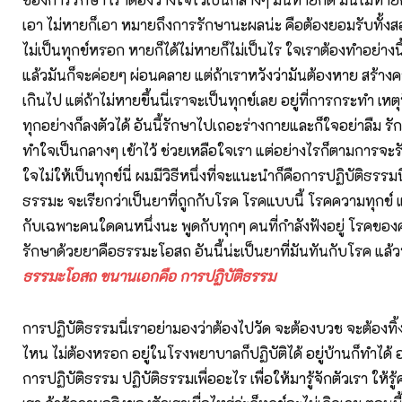
เอา ไม่หายก็เอา หมายถึงการรักษานะผลน่ะ คือต้องยอมรับทั้งส
ไม่เป็นทุกข์หรอก หายก็ได้ไม่หายก็ไม่เป็นไร ใจเราต้องทำอย่างนี
แล้วมันก็จะค่อยๆ ผ่อนคลาย แต่ถ้าเราหวังว่ามันต้องหาย สร้าง
เกินไป แต่ถ้าไม่หายขึ้นนี่เราจะเป็นทุกข์เลย อยู่ที่การกระทำ เหตุ
ทุกอย่างก็ลงตัวได้ อันนี้รักษาไปเถอะร่างกายและก็ใจอย่าลืม รั
ทำใจเป็นกลางๆ เข้าไว้ ช่วยเหลือใจเรา แต่อย่างไรก็ตามการจะ
ใจไม่ให้เป็นทุกข์นี่ ผมมีวิธีหนึ่งที่จะแนะนำก็คือการปฏิบัติธรรมน
ธรรมะ จะเรียกว่าเป็นยาที่ถูกกับโรค โรคแบบนี้ โรคความทุกข์ แต่ท
กับเฉพาะคนใดคนหนึ่งนะ พูดกับทุกๆ คนที่กำลังฟังอยู่ โรคของ
รักษาด้วยยาคือธรรมะโอสถ อันนี้น่ะเป็นยาที่มันทันกับโรค แ
ธรรมะโอสถ
ขนานเอกคือ การปฏิบัติธรรม
การปฏิบัติธรรมนี่เราอย่ามองว่าต้องไปวัด จะต้องบวช จะต้องทิ้ง
ไหน ไม่ต้องหรอก อยู่ในโรงพยาบาลก็ปฏิบัติได้ อยู่บ้านก็ทำได้ อย
การปฏิบัติธรรม ปฏิบัติธรรมเพื่ออะไร เพื่อให้มารู้จักตัวเรา ให้ร