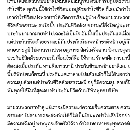
เรานี่ได้เติมส่วนที่มันขาดให้มันเต็มสมบูรณ์ ด้วยการปฏิบัติธรรมนี
กำไรชีวิต ทุกวันนี้ใช้กำไรชีวิตนะ อยู่ด้วยกำไรชีวิต ก็เลยนำกำ
เอากำไรชีวิตแบ่งพวกเราให้เกิดการเรียนรู้บ้าง ก็จะมาชวนพว
ชีวิตด้วยธรรมะ สนใจมั้ย ประกันชีวิตด้วยธรรมะนี่ยิ่งใหญ่นะ 
ประกันมามากมายทำไปเถอะไม่เป็นไร อันนั้นเป็นประกันแค่เมื่อเรา
แต่ประกันชีวิตด้วยธรรมะนี่มันประกันถึงภพหน้าชาติหน้า อยู่ก็ม
ตกอบายภูมิ ไม่ตกนรก เปรต อสุรกาย สัตว์เดรัจฉาน ปิดประตูอบ
ประกันชีวิตด้วยธรรมะนี่ เงื่อนไขก็คือ ให้ทาน รักษาศีล ภาวนานี่
ต้องส่งเบี้ยประกัน ทานศีลภาวนานี่ ประกันข้ามภพข้ามชาติเลย 
นี้บริษัทไหนก็ตามนี่ ประกันแค่เราตายไปแล้ว แล้วก็ไม่ได้บอกว่
ความสุขด้วย แต่ประกันชีวิตด้วยธรรมะนี่ อยู่ก็มีความสุข ตายก็ม
พ้นทุกข์ได้ในที่สุดเลย ทำประกันชีวิตกับบริษัทพุทธบริษัท
มาชวนพวกเราทำดู แม้เราจะมีความแก่ความเจ็บความตาย ควา
ธรรมดา ไม่สามารถจะล่วงพ้นได้ก็ไม่เป็นไรนะ อย่าไปเสียใจอย่า
มีความหวังอยู่ พระพุทธเจ้าตรัสไว้ว่า ถ้าใครคบหาพระพุทธองค