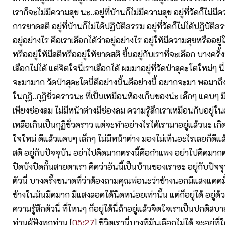
เราก็จะไม่มีความสุข นะ..อยู่ที่บ้านก็ไม่มีความสุข อยู่ที่วัดก็ไม่มี
การขาดสติ อยู่ที่บ้านก็ไม่ได้ปฏิบัติธรรม อยู่ที่วัดก็ไม่ได้ปฏิบัติธ
อยู่อย่างไร คือเราเลือกได้ว่าอยู่อย่างไร อยู่ให้มีความสุขหรืออยู่
หรืออยู่ให้มีสติหรืออยู่ให้ขาดสติ ขึ้นอยู่กับเราที่จะเลือก บางครั้งน
เลือกไม่ได้ แต่จิตใจนี่เราเลือกได้ ผมมาอยู่ที่วัดป่าสุคะโตใหม่ๆ
จะมามาก วัดป่าสุคะโตนี่ดีอย่างนั้นดีอย่างนี้ อยากจะมา พอมาถึง
ในกุฏิ..กุฏิชั่วคราวนะ ที่เป็นเหมือนห้องเก็บของน่ะ เล็กๆ แคบๆ ม
เพียงช่องลม ไม่มีหน้าต่างมีช่องลม ความรู้สึกเราเหมือนกับอยู่
เหลือเกินเป็นกุฏิชั่วคราว แต่จะทำอย่างไรได้เรามาอยู่แล้วนะ เกิด
ใจใหม่ ดีแล้วแคบๆ เล็กๆ ไม่มีหน้าต่าง มองไม่เห็นอะไรเลยก็ดีแล
สติ อยู่กับปัจจุบัน อย่าไปคิดมากตรงนี้คือกำแพง อย่าไปคิดมากตรง
ปิดบังปิดกั้นสายตาเรา คิดว่าอันนี้เป็นบ้านของเราซะ อยู่กับปัจจุ
ตัวนี่ บางครั้งขนาดที่ว่าต้องถามคุณพ่อนะว่าข้างนอกมีแสงแดดม
ข้างในมันมืดมาก มีแสงลอดได้นิดหน่อยเท่านั้น แต่ก็อยู่ได้ อยู่ด้
ความรู้สึกตัวนี่ ที่ไหนๆ ก็อยู่ได้นี่ถ้าอยู่แล้วจิตใจเราเป็นปกติสบ
ท่านผู้ฟังทุกท่าน [
05:27
] ชีวิตเรานี่บางทีมันเลือกไม่ได้ จะอยู่ที