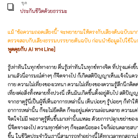
ชุด
ประกันชีวิตด้วยธรรมะ
แม้ "ข้อความถอดเสียงนี้" จะพยายามให้ตรงกับเสียงต้นฉบับมากที่
ตรวจสอบกับเสียงธรรมบรรยายต้นฉบับ ก่อนนำข้อมูลไปใช้ในก
พูดคุยกับ AI ทาง Line]
รู้เท่าทันในทุกข์ทางกาย ตื่นรู้เท่าทันในทุกข์ทางจิต ที่ปรุงแต่งขึ้น
มาแล้วนี่อารมณ์ต่างๆ ก็จืดจางไป ก็เกิดสติปัญญาเห็นแจ้งในคว
กาย ความไม่เที่ยงของเวทนา ความไม่เที่ยงของความรู้สึกนึกคิด
เที่ยงต่อสิ่งทั้งหลายทั้งปวงนี่ เห็นมันเกิดขึ้นตั้งอยู่ดับไป สติปัญญา
จากธาตุรู้นี่เป็นผู้ที่เห็นอาการเหล่านั้น เห็นบ่อยๆ รู้บ่อยๆ ก็ทำให
อาการเหล่านั้น ก็จะไม่ยึดติด ก็จะอยู่แต่ความผ่อนคลาย ความเ
จิตใจไม่มี พอธาตุรู้ตื่นขึ้นมาเท่านั้นแหละ ด้วยการปลุกเขย่าของส
นี่จืดจางลงไป ความทุกข์ต่างๆ ก็จะลดน้อยลง ใจก็ผ่อนคลายสบาย
ขึ้น ในชีวิตประจำวันเรานี่สามารถทำอย่างนี้ได้ทุกเวลาทุกสถานที