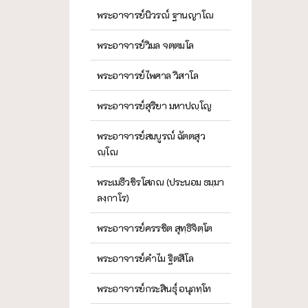
พระอาจารย์นิวรณ์ ฐานญาโณ
พระอาจารย์วิมล จตฺตมโล
พระอาจารย์ไพศาล วิสาโล
พระอาจารย์สุริยา มหาปญฺโญ
พระอาจารย์สมบูรณ์ ฉัตตสุว
ณฺโณ
พระเมธีวชิรโสภณ (ประนอม ธมฺมา
ลงฺกาโร)
พระอาจารย์ครรชิต สุทฺธิจิตฺโต
พระอาจารย์คำไม ฐิตสีโล
พระอาจารย์กระสินธุ์ อนุภทฺโท