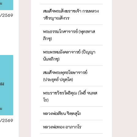
สมเด็จพระสังฆราชเจ้า กรมหลวง
1/2569
วชิรญาณสังวร
พระธรรมโกศาจารย์ (พุทธทาส
ภิกขุ)
พระพรหมมังคลาจารย์ (ปัญญา
นันทภิกขุ)
สมเด็จพระพุทธโฆษาจารย์
(ประยุทธ์ ปยุตฺโต)
พระราชวัชรโพธิคุณ (โพธิ์ จนฺทส
โร)
หลวงพ่อเทียน จิตฺตสุโภ
1/2569
หลวงพ่อทอง อาภากโร