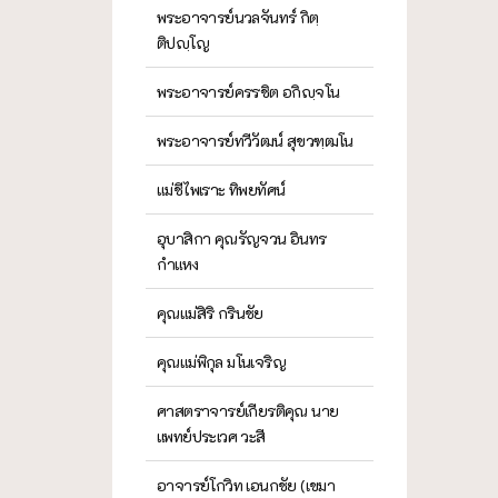
พระอาจารย์นวลจันทร์ กิตฺ
ติปญฺโญ
พระอาจารย์ครรชิต อกิญฺจโน
พระอาจารย์ทวีวัฒน์ สุขวฑฺฒโน
แม่ชีไพเราะ ทิพยทัศน์
อุบาสิกา คุณรัญจวน อินทร
กำแหง
คุณแม่สิริ กรินชัย
คุณแม่พิกุล มโนเจริญ
ศาสตราจารย์เกียรติคุณ นาย
แพทย์ประเวศ วะสี
อาจารย์โกวิท เอนกชัย (เขมา