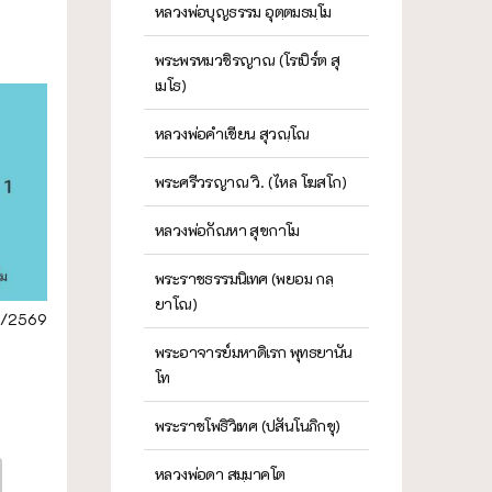
หลวงพ่อบุญธรรม อุตฺตมธมฺโม
พระพรหมวชิรญาณ (โรเบิร์ต สุ
เมโธ)
หลวงพ่อคำเขียน สุวณฺโณ
พระศรีวรญาณ วิ. (ไหล โฆสโก)
หลวงพ่อกัณหา สุขกาโม
พระราชธรรมนิเทศ (พยอม กลฺ
ยาโณ)
1/2569
พระอาจารย์มหาดิเรก พุทธยานัน
โท
พระราชโพธิวิเทศ (ปสันโนภิกขุ)
หลวงพ่อดา สมฺมาคโต