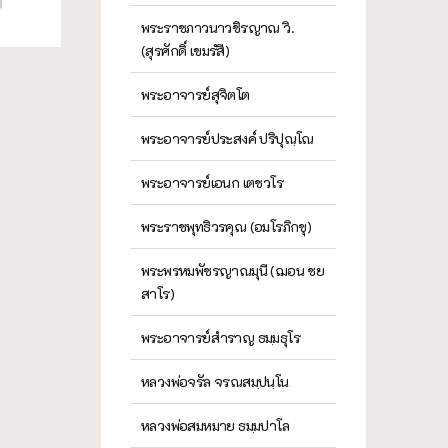
พระราชภาวนาวชิรญาณ วิ.
(สุรศักดิ์ เขมรํสี)
พระอาจารย์สุจิตโต
พระอาจารย์ประสงค์ ปริปุณฺโณ
พระอาจารย์เอนก เตชวโร
พระราชพุทธิวรคุณ (อมโรภิกขุ)
พระพรหมพัชรญาณมุนี (ฌอน ชย
สาโร)
พระอาจารย์สำราญ ธมฺมธุโร
หลวงพ่อจรัล จรณสมฺปนฺโน
หลวงพ่อสมหมาย ธมฺมปาโล