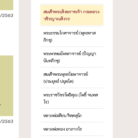
สมเด็จพระสังฆราชเจ้า กรมหลวง
/2563
วชิรญาณสังวร
พระธรรมโกศาจารย์ (พุทธทาส
ภิกขุ)
พระพรหมมังคลาจารย์ (ปัญญา
นันทภิกขุ)
สมเด็จพระพุทธโฆษาจารย์
(ประยุทธ์ ปยุตฺโต)
พระราชวัชรโพธิคุณ (โพธิ์ จนฺทส
โร)
หลวงพ่อเทียน จิตฺตสุโภ
/2563
หลวงพ่อทอง อาภากโร