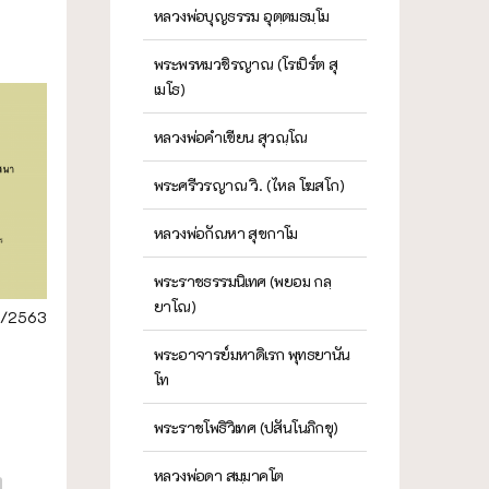
หลวงพ่อบุญธรรม อุตฺตมธมฺโม
พระพรหมวชิรญาณ (โรเบิร์ต สุ
เมโธ)
หลวงพ่อคำเขียน สุวณฺโณ
พระศรีวรญาณ วิ. (ไหล โฆสโก)
หลวงพ่อกัณหา สุขกาโม
พระราชธรรมนิเทศ (พยอม กลฺ
ยาโณ)
/2563
พระอาจารย์มหาดิเรก พุทธยานัน
โท
พระราชโพธิวิเทศ (ปสันโนภิกขุ)
หลวงพ่อดา สมฺมาคโต