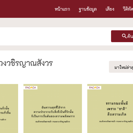
หน้าแรก
ฐานข้อมูล
เสียง
วีดิทั
ค้
ลวงวชิรญาณสังวร
มาใหม่ล่าส