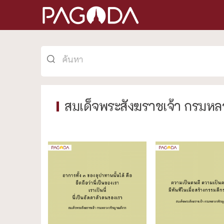
สมเด็จพระสังฆราชเจ้า กรมห