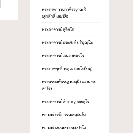
พระราชภาวนาวชิรญาณ วิ.
(สุรศักดิ์ เขมรํสี)
พระอาจารย์สุจิตโต
พระอาจารย์ประสงค์ ปริปุณฺโณ
พระอาจารย์เอนก เตชวโร
พระราชพุทธิวรคุณ (อมโรภิกขุ)
พระพรหมพัชรญาณมุนี (ฌอน ชย
สาโร)
พระอาจารย์สำราญ ธมฺมธุโร
หลวงพ่อจรัล จรณสมฺปนฺโน
หลวงพ่อสมหมาย ธมฺมปาโล