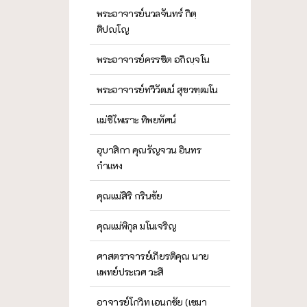
พระอาจารย์นวลจันทร์ กิตฺ
ติปญฺโญ
พระอาจารย์ครรชิต อกิญฺจโน
พระอาจารย์ทวีวัฒน์ สุขวฑฺฒโน
แม่ชีไพเราะ ทิพยทัศน์
อุบาสิกา คุณรัญจวน อินทร
กำแหง
คุณแม่สิริ กรินชัย
คุณแม่พิกุล มโนเจริญ
ศาสตราจารย์เกียรติคุณ นาย
แพทย์ประเวศ วะสี
อาจารย์โกวิท เอนกชัย (เขมา