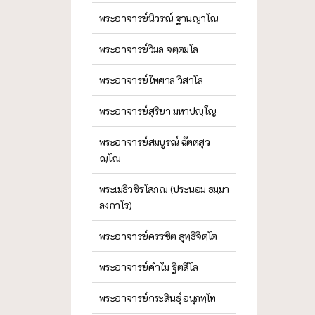
พระอาจารย์นิวรณ์ ฐานญาโณ
พระอาจารย์วิมล จตฺตมโล
พระอาจารย์ไพศาล วิสาโล
พระอาจารย์สุริยา มหาปญฺโญ
พระอาจารย์สมบูรณ์ ฉัตตสุว
ณฺโณ
พระเมธีวชิรโสภณ (ประนอม ธมฺมา
ลงฺกาโร)
พระอาจารย์ครรชิต สุทฺธิจิตฺโต
พระอาจารย์คำไม ฐิตสีโล
พระอาจารย์กระสินธุ์ อนุภทฺโท