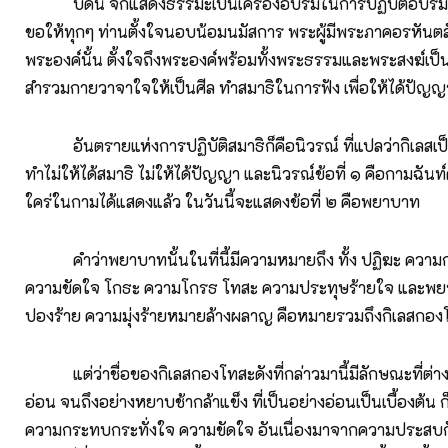
บัดนี้ จักแสดงธรรมะเป็นเครื่องอบรมในการปฏิบัติอบรมจิต
ขอให้ทุกๆ ท่านตั้งใจนอบน้อมนมัสการ พระผู้มีพระภาคอรหันตส
พระองค์นั้น ตั้งใจถึงพระองค์พร้อมทั้งพระธรรมและพระสงฆ์เป็
สำรวมกายวาจาใจให้เป็นศีล ทำสมาธิในการฟัง เพื่อให้ได้ปั
อันตรายแห่งการปฏิบัติสมาธิก็คือนิวรณ์ ที่แปลว่ากิเลสเป็นเ
ทำไม่ให้ได้สมาธิ ไม่ให้ได้ปัญญา และนิวรณ์ข้อที่ ๑ คือกามฉัน
ใคร่ในกามได้แสดงแล้ว ในวันนี้จะแสดงข้อที่ ๒ คือพยาบาท
คำว่าพยาบาทนั้นในที่นี้มีความหมายถึง ทั้ง ปฏิฆะ ความ
ความขัดใจ โกธะ ความโกรธ โทสะ ความประทุษร้ายใจ และพย
ปองร้าย ความมุ่งร้ายหมายล้างผลาญ คือหมายรวมถึงกิเลสกอง
แต่ว่าชื่อของกิเลสกองโทสะดังที่กล่าวมานี้มีลักษณะที่ต่างกั
อ่อน จนถึงอย่างหยาบช้ากล้าแข็ง ที่เป็นอย่างอ่อนเป็นเบื้องต้น ก
ความกระทบกระทั่งใจ ความขัดใจ อันเนื่องมาจากความประสบ