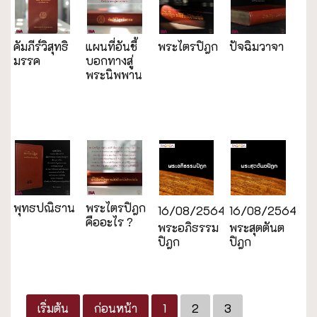
คัมภีร์วิสุทธิ
แผนที่อันชี้
พระไตรปิฎก
ปัจฉิมวาจา
มรรค
บอกทางสู่
พระนิพพาน
พุทธปณิธาน
พระไตรปิฎก
16/08/2564
16/08/2564
คืออะไร ?
พระอภิธรรม
พระสุตตันต
ปิฎก
ปิฎก
เริ่มต้น
ก่อนหน้า
1
2
3