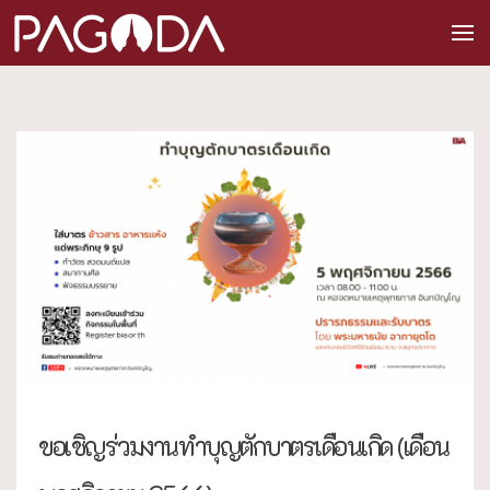
ขอเชิญร่วมงานทำบุญตักบาตรเดือนเกิด (เดือน