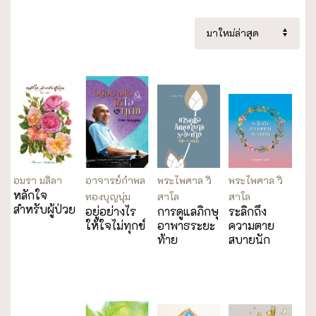
อมรา มลิลา
อาจารย์กำพล
พระไพศาล วิ
พระไพศาล วิ
หลักใจ
ทองบุญนุ่ม
สาโล
สาโล
สำหรับผู้ป่วย
อยู่อย่างไร
การดูแลภิกษุ
ระลิกถึง
ให้ใจไม่ทุกข์
อาพาธระยะ
ความตาย
ท้าย
สบายนัก