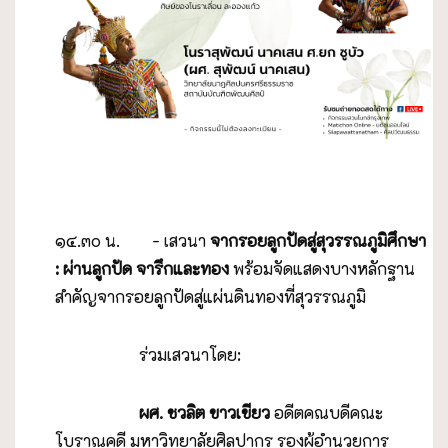
๑๔.๓๐ น. - เสวนา
จากรอยลูกปัดสู่สุวรรณภูมิศึกษา
: ผ่านลูกปัด จารึกและทอง
พร้อมจัดแสดงบางหลักฐาน
สำคัญจากรอยลูกปัดสู่แผ่นดินทองที่สุวรรณภูมิ
ร่วมเสวนาโดย:
ผศ. ชวลิต ขาวเขียว
อดีตคณบดีคณะ
โบราณคดี มหาวิทยาลัยศิลปากร รองผู้อำนวยการ