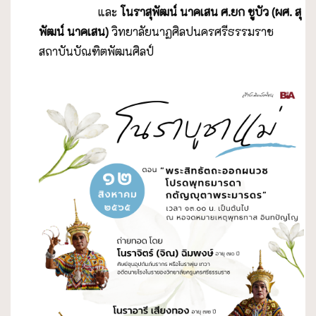
และ
โนราสุพัฒน์ นาคเสน ศ.ยก ชูบัว (ผศ. สุ
พัฒน์ นาคเสน)
วิทยาลัยนาฏศิลปนครศรีธรรมราช
สถาบันบัณฑิตพัฒนศิลป์