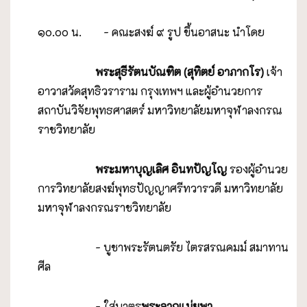
๑๐.๐๐ น. - คณะสงฆ์ ๙ รูป ขึ้นอาสนะ นำโดย
พระสุธีรัตนบัณฑิต (สุทิตย์ อาภากโร)
เจ้า
อาวาสวัดสุทธิวราราม กรุงเทพฯ และผู้อำนวยการ
สถาบันวิจัยพุทธศาสตร์ มหาวิทยาลัยมหาจุฬาลงกรณ
ราชวิทยาลัย
พระมหาบุญเลิศ อินทปัญโญ
รองผู้อำนวย
การวิทยาลัยสงฆ์พุทธปัญญาศรีทวารวดี มหาวิทยาลัย
มหาจุฬาลงกรณราชวิทยาลัย
- บูชาพระรัตนตรัย ไตรสรณคมม์ สมาทาน
ศีล
- ใส่บาตร
พระลากแม่ยุพา