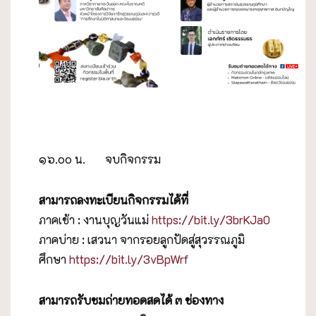
๑๖.๐๐ น. จบกิจกรรม
สามารถลงทะเบียนกิจกรรมได้ที่
ภาคเช้า : งานบุญวันแม่
https://bit.ly/3brKJa0
ภาคบ่าย : เสวนา จากรอยลูกปัดสู่สุวรรณภูมิ
ศึกษา
https://bit.ly/3vBpWrf
สามารถรับชมถ่ายทอดสดได้ ๓ ช่องทาง