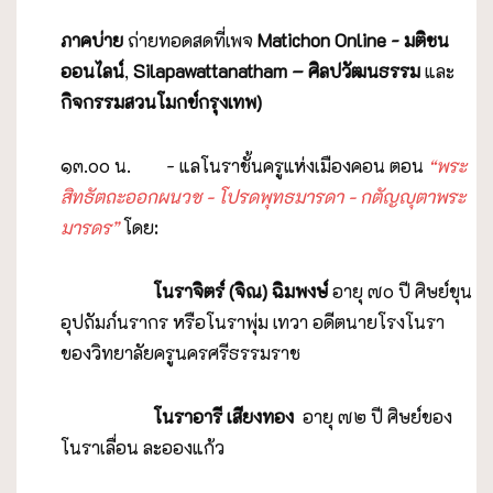
ภาคบ่าย
ถ่ายทอดสดที่เพจ
Matichon Online - มติชน
ออนไลน์
,
Silapawattanatham – ศิลปวัฒนธรรม
และ
กิจกรรมสวนโมกข์กรุงเทพ
)
๑๓.๐๐ น. - แลโนราชั้นครูแห่งเมืองคอน ตอน
“พระ
สิทธัตถะออกผนวช - โปรดพุทธมารดา - กตัญญุตาพระ
มารดร”
โดย:
โนราจิตร์ (จิณ) ฉิมพงษ์
อายุ ๗๐ ปี ศิษย์ขุน
อุปถัมภ์นรากร หรือโนราพุ่ม เทวา อดีตนายโรงโนรา
ของวิทยาลัยครูนครศรีธรรมราช
โนราอารี เสียงทอง
อายุ ๗๒ ปี ศิษย์ของ
โนราเลื่อน ละอองแก้ว