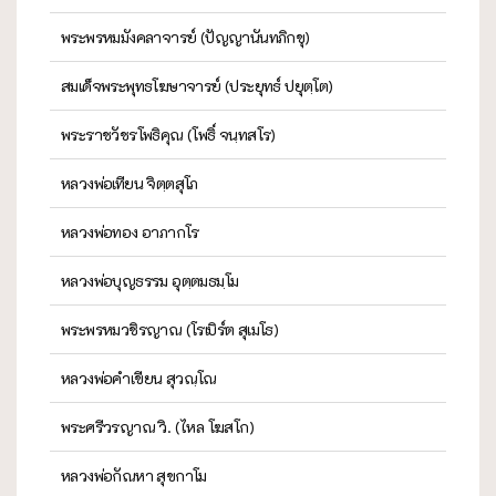
พระพรหมมังคลาจารย์ (ปัญญานันทภิกขุ)
สมเด็จพระพุทธโฆษาจารย์ (ประยุทธ์ ปยุตฺโต)
พระราชวัชรโพธิคุณ (โพธิ์ จนฺทสโร)
หลวงพ่อเทียน จิตฺตสุโภ
หลวงพ่อทอง อาภากโร
หลวงพ่อบุญธรรม อุตฺตมธมฺโม
พระพรหมวชิรญาณ (โรเบิร์ต สุเมโธ)
หลวงพ่อคำเขียน สุวณฺโณ
พระศรีวรญาณ วิ. (ไหล โฆสโก)
หลวงพ่อกัณหา สุขกาโม