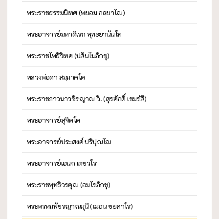
พระราชธรรมนิเทศ (พยอม กลฺยาโณ)
พระอาจารย์มหาดิเรก พุทธยานันโท
พระราชโพธิวิเทศ (ปสันโนภิกขุ)
หลวงพ่อดา สมฺมาคโต
พระราชภาวนาวชิรญาณ วิ. (สุรศักดิ์ เขมรํสี)
พระอาจารย์สุจิตโต
พระอาจารย์ประสงค์ ปริปุณฺโณ
พระอาจารย์เอนก เตชวโร
พระราชพุทธิวรคุณ (อมโรภิกขุ)
พระพรหมพัชรญาณมุนี (ฌอน ชยสาโร)