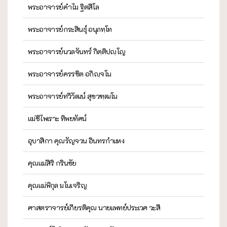
พระอาจารย์คำไม ฐิตสีโล
พระอาจารย์กระสินธุ์ อนุภทฺโท
พระอาจารย์นวลจันทร์ กิตฺติปญฺโญ
พระอาจารย์ครรชิต อกิญฺจโน
พระอาจารย์ทวีวัฒน์ สุขวฑฺฒโน
แม่ชีไพเราะ ทิพยทัศน์
อุบาสิกา คุณรัญจวน อินทรกำแหง
คุณแม่สิริ กรินชัย
คุณแม่พิกุล มโนเจริญ
ศาสตราจารย์เกียรติคุณ นายแพทย์ประเวศ วะสี