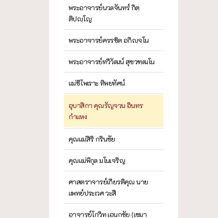
พระอาจารย์นวลจันทร์ กิตฺ
ติปญฺโญ
พระอาจารย์ครรชิต อกิญฺจโน
พระอาจารย์ทวีวัฒน์ สุขวฑฺฒโน
แม่ชีไพเราะ ทิพยทัศน์
อุบาสิกา คุณรัญจวน อินทร
กำแหง
คุณแม่สิริ กรินชัย
คุณแม่พิกุล มโนเจริญ
ศาสตราจารย์เกียรติคุณ นาย
แพทย์ประเวศ วะสี
อาจารย์โกวิท เอนกชัย (เขมา