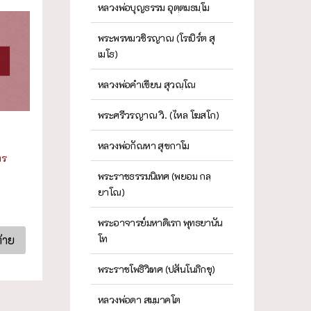
หลวงพ่อบุญธรรม อุตฺตมธมฺโม
พระพรหมวชิรญาณ (โรเบิร์ต สุ
เมโธ)
หลวงพ่อคำเขียน สุวณฺโณ
พระศรีวรญาณ วิ. (ไหล โฆสโก)
หลวงพ่อกัณหา สุขกาโม
ทร
พระราชธรรมนิเทศ (พยอม กลฺ
ยาโณ)
พระอาจารย์มหาดิเรก พุทธยานัน
โท
ท้าย
พระราชโพธิวิเทศ (ปสันโนภิกขุ)
หลวงพ่อดา สมฺมาคโต