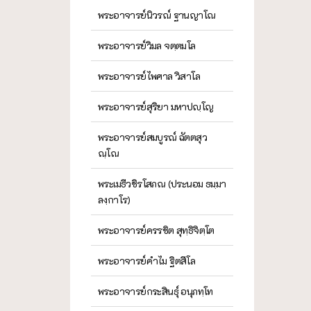
พระอาจารย์นิวรณ์ ฐานญาโณ
พระอาจารย์วิมล จตฺตมโล
พระอาจารย์ไพศาล วิสาโล
พระอาจารย์สุริยา มหาปญฺโญ
พระอาจารย์สมบูรณ์ ฉัตตสุว
ณฺโณ
พระเมธีวชิรโสภณ (ประนอม ธมฺมา
ลงฺกาโร)
พระอาจารย์ครรชิต สุทฺธิจิตฺโต
พระอาจารย์คำไม ฐิตสีโล
พระอาจารย์กระสินธุ์ อนุภทฺโท