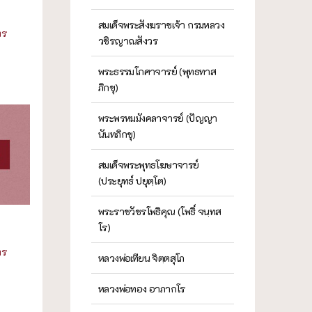
สมเด็จพระสังฆราชเจ้า กรมหลวง
ทร
วชิรญาณสังวร
พระธรรมโกศาจารย์ (พุทธทาส
ภิกขุ)
พระพรหมมังคลาจารย์ (ปัญญา
นันทภิกขุ)
สมเด็จพระพุทธโฆษาจารย์
(ประยุทธ์ ปยุตฺโต)
พระราชวัชรโพธิคุณ (โพธิ์ จนฺทส
โร)
ทร
หลวงพ่อเทียน จิตฺตสุโภ
หลวงพ่อทอง อาภากโร