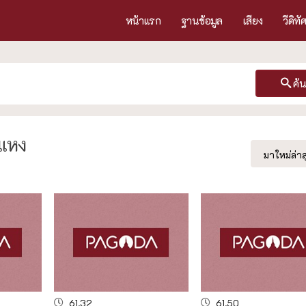
หน้าแรก
ฐานข้อมูล
เสียง
วีดิทั
ค้
ำแหง
มาใหม่ล่าส
61.32
61.50