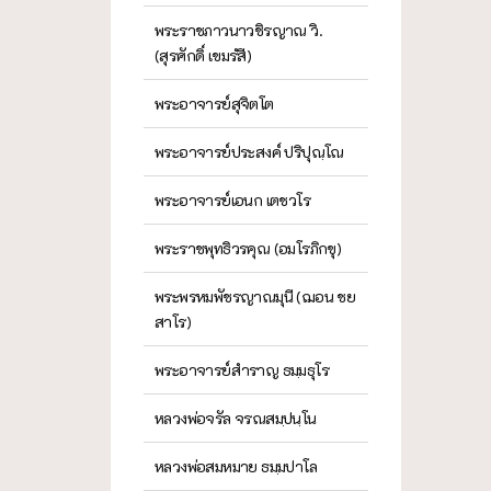
พระราชภาวนาวชิรญาณ วิ.
(สุรศักดิ์ เขมรํสี)
พระอาจารย์สุจิตโต
พระอาจารย์ประสงค์ ปริปุณฺโณ
พระอาจารย์เอนก เตชวโร
พระราชพุทธิวรคุณ (อมโรภิกขุ)
พระพรหมพัชรญาณมุนี (ฌอน ชย
สาโร)
พระอาจารย์สำราญ ธมฺมธุโร
หลวงพ่อจรัล จรณสมฺปนฺโน
หลวงพ่อสมหมาย ธมฺมปาโล