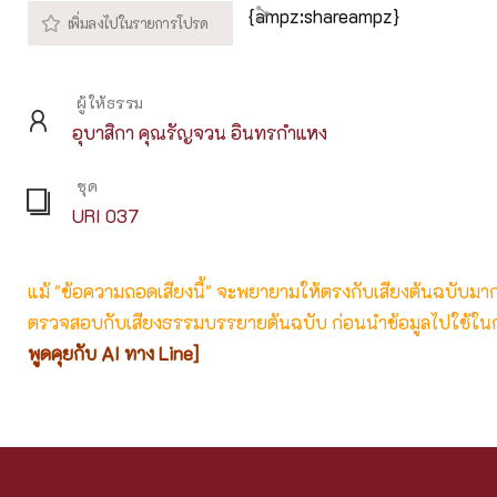
{ampz:shareampz}
ผู้ให้ธรรม
อุบาสิกา คุณรัญจวน อินทรกำแหง
ชุด
URI 037
แม้ "ข้อความถอดเสียงนี้" จะพยายามให้ตรงกับเสียงต้นฉบับมากที่
ตรวจสอบกับเสียงธรรมบรรยายต้นฉบับ ก่อนนำข้อมูลไปใช้ในก
พูดคุยกับ AI ทาง Line]