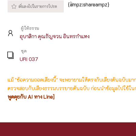
{ampz:shareampz}
ผู้ให้ธรรม
อุบาสิกา คุณรัญจวน อินทรกำแหง
ชุด
URI 037
แม้ "ข้อความถอดเสียงนี้" จะพยายามให้ตรงกับเสียงต้นฉบับมากที่
ตรวจสอบกับเสียงธรรมบรรยายต้นฉบับ ก่อนนำข้อมูลไปใช้ในก
พูดคุยกับ AI ทาง Line]