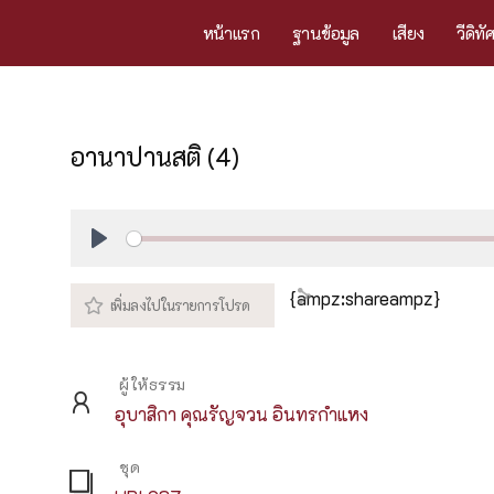
หน้าแรก
ฐานข้อมูล
เสียง
วีดิทั
อานาปานสติ (4)
Play
{ampz:shareampz}
ผู้ให้ธรรม
อุบาสิกา คุณรัญจวน อินทรกำแหง
ชุด