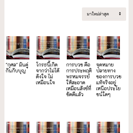
"กุศล" มันคู่
โกรธนี้เกิด
การบวช คือ
จุดหมาย
กันกับบุญ
จากว่าไม่ได้
การประพฤติ
ปลายทาง
ดังใจ ไม่
พรหมจรรย์
ของการบวช
เหมือนใจ
ให้สะอาด
แท้จริงอยู่
เหมือนสังข์ที่
เหนือประโย
ขัดดีแล้ว
ชน์ใดๆ