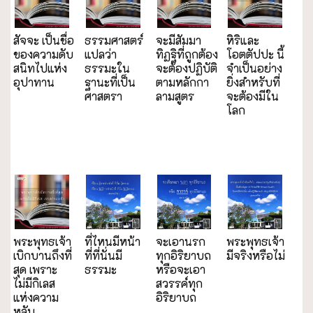
สัจจะ เป็นชื่อ
ธรรมศาสตร์
จะมีสัมมา
หิริและ
ของความดับ
แปลว่า
ทิฏฐิที่ถูกต้อง
โอตตัปปะ นี้
สนิทไปแห่ง
ธรรมะใน
จะต้องปฏิบัติ
จำเป็นอย่าง
อุปาทาน
ฐานะที่เป็น
ตามหลักกา
ยิ่งสำหรับที่
ศาสตรา
ลามสูตร
จะต้องมีใน
โลก
พระพุทธเจ้า
ที่ไหนมีหน้า
จะเอานรก
พระพุทธเจ้า
เบิกบานถึงที่
ที่ที่นั่นมี
ทุกอิริยาบถ
มีจริงหรือไม่
สุด เพราะ
ธรรมะ
หรือจะเอา
ไม่มีกิเลส
สวรรค์ทุก
แห่งความ
อิริยาบถ
หลับ