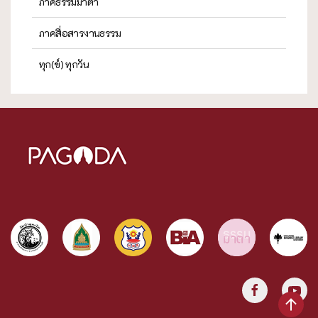
ภาคธรรมมาตา
ภาคสื่อสารงานธรรม
ทุก(ข์) ทุกวัน