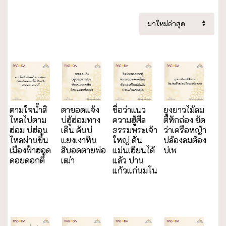
ตามใจน้ำสิ
ตาขอดแจ้ง
ชื่อว่าแนว
ยูงยาวไม้ลม
ไหลไปตาม
บ่ฮู้ฮ่อมทาง
ความฮู้ศีล
ตีหักถ่อง ขัด
ฮ่อม บ่ฮ่อน
เดิน คันบ่
ธรรมพระเจ้า
ว่าเครือหญ้า
ไหลผ่านขึ้น
แยงเงาหิน
ใหญ่ ดัน
ปล้องลมต้อง
เมืองฟ้าฮอด
สิบอดตายพ่อ
แม่นเฮียนได้
บ่เพ
ดอยดอกตี้
เฒ่า
แล้ว ปาน
แก้วแก่นมโน