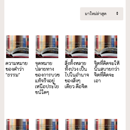
ความหมาย
จุดหมาย
สิ่งทั้งหลาย
จิตที่คิดจะให้
ของคำว่า
ปลายทาง
ทั้งปวง เป็น
นั้นสบายกว่า
"ธรรม"
ของการบวช
ไปในอำนาจ
จิตที่คิดจะ
แท้จริงอยู่
ของสิ่งๆ
เอา
เหนือประโย
เดียว คือจิต
ชน์ใดๆ