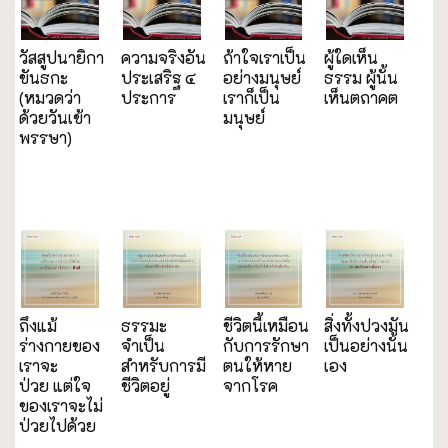
วัสสูปนายิกา
ความจริงอัน
ถ้าใจเราเป็น
ผู้ใดเห็น
ขันธกะ
ประเสริฐ ๔
อย่างมนุษย์
ธรรม ผู้นั้น
(หมวดว่า
ประการ
เราก็เป็น
เห็นตถาคต
ด้วยวันเข้า
มนุษย์
พรรษา)
ถึงแม้
ธรรมะ
ชีวิตนี้เหมือน
สิ่งทั้งปวงมัน
ร่างกายของ
จำเป็น
กับการรักษา
เป็นอย่างนั้น
เราจะ
สำหรับการมี
ตนให้หาย
เอง
ป่วย แต่ใจ
ชีวิตอยู่
จากโรค
ของเราจะไม่
ป่วยไปด้วย