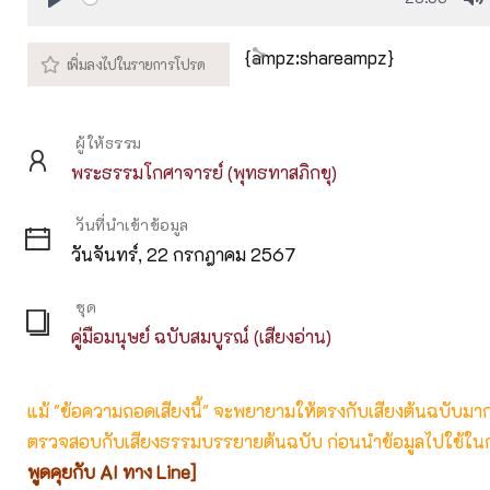
Play
M
{ampz:shareampz}
ผู้ให้ธรรม
พระธรรมโกศาจารย์ (พุทธทาสภิกขุ)
วันที่นำเข้าข้อมูล
วันจันทร์, 22 กรกฎาคม 2567
ชุด
คู่มือมนุษย์ ฉบับสมบูรณ์ (เสียงอ่าน)
แม้ "ข้อความถอดเสียงนี้" จะพยายามให้ตรงกับเสียงต้นฉบับมากที่
ตรวจสอบกับเสียงธรรมบรรยายต้นฉบับ ก่อนนำข้อมูลไปใช้ในก
พูดคุยกับ AI ทาง Line]