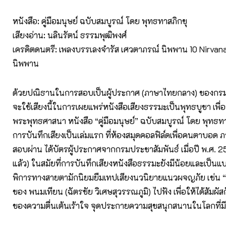
หนังสือ: คู่มือมนุษย์ ฉบับสมบูรณ์ โดย พุทธทาสภิกขุ
เสียงอ่าน: นลินรัตน์ ธรรมพุฒิพงศ์
เครดิตดนตรี: เพลงบรรเลงจำรัส เศวตาภรณ์ นิพพาน 10 Nirvana
นิพพาน
ด้วยปณิธานในการสอบเป็นผู้ประกาศ (ภาษาไทยกลาง) ของกรมปร
จะใช้เสียงนี้ในการเผยแพร่หนังสือเสียงธรรมะเป็นพุทธบูชา เพื่อ
พระพุทธศาสนา หนังสือ “คู่มือมนุษย์” ฉบับสมบูรณ์ โดย พุทธทาส
การบันทึกเสียงเป็นเล่มแรก ที่ห้องสมุดคอลฟิล์ดเพื่อคนตาบอด
สอบผ่าน ได้บัตรผู้ประกาศจากกรมประชาสัมพันธ์ เมื่อปี พ.ศ. 25
แล้ว) ในสมัยที่การบันทึกเสียงหนังสือธรรมะยังมีน้อยและเป็นแบ
พิการทางสายตามักนิยมยืมเทปเสียงนวนิยายแนวผจญภัย เช่น 
ของ พนมเทียน (ฉัตรชัย วิเศษสุวรรณภูมิ) ไปฟัง เพื่อให้ได้สัมผ
ของความตื่นเต้นเร้าใจ จุดประกายความสุขสนุกสนานในโลกที่มี