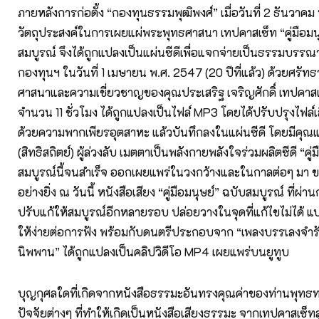
ภายหลังการก่อตั้ง “กองทุนธรรมพุฒิพงศ์” เมื่อวันที่ 2 ธันวาคม
วัตถุประสงค์ในการเผยแผ่พระพุทธศาสนา เทปคาสเซ็ท “คู่มือมน
สมบูรณ์ จึงได้ถูกแปลงเป็นแผ่นซีดีเพื่อแจกจ่ายเป็นธรรมบรร
กองทุนฯ ในวันที่ 1 เมษายน พ.ศ. 2547 (20 ปีที่แล้ว) ด้วยศรัท
ศาสนาและความเชี่ยวชาญของคุณประเสริฐ เจริญศักดิ์ เทปคาสเซ็
จำนวน 11 ชั่วโมง ได้ถูกแปลงเป็นไฟล์ MP3 โดยได้ปรับปรุงไฟล์
ด้วยความพากเพียรอุตสาหะ แล้วบันทึกลงในแผ่นซีดี โดยมีคุณแม่
(สิทธิสถิตย์) ผู้ล่วงลับ เมตตาเป็นพลังกายพลังใจร่วมผลิตซีดี “คู่
สมบูรณ์นี้จนสำเร็จ ออกเผยแพร่ในวงกว้างและในกาลต่อๆ มา 
อย่างยิ่ง
ณ วันนี้ หนังสือเสียง “คู่มือมนุษย์” ฉบับสมบูรณ์ ที่
ปรับแก้ให้สมบูรณ์อีกหลายรอบ ปล่อยวางในจุดที่แก้ไขไม่ได้ 
ให้ง่ายต่อการฟัง พร้อมกับดนตรีประกอบจาก “เพลงบรรเลงจำร
นิพพาน” ได้ถูกแปลงเป็นคลิปวิดีโอ MP4 เผยแพร่บนยูทูบ
บุญกุศลใดที่เกิดจากหนังสือธรรมะอันทรงคุณค่าของท่านพุทธทา
ปัจจัยต่างๆ ที่ทำให้เกิดเป็นหนังสือเสียงธรรมะ จากเทปคาสเซ็ทส