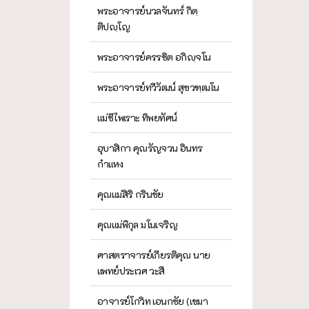
พระอาจารย์นวลจันทร์ กิตฺ
ติปญฺโญ
พระอาจารย์ครรชิต อกิญฺจโน
พระอาจารย์ทวีวัฒน์ สุขวฑฺฒโน
แม่ชีไพเราะ ทิพยทัศน์
อุบาสิกา คุณรัญจวน อินทร
กำแหง
คุณแม่สิริ กรินชัย
คุณแม่พิกุล มโนเจริญ
ศาสตราจารย์เกียรติคุณ นาย
แพทย์ประเวศ วะสี
อาจารย์โกวิท เอนกชัย (เขมา