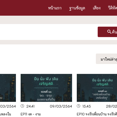
หน้าแรก
ฐานข้อมูล
เสียง
วีดิทั
ค้
มาใหม่ล่าส
/03/2564
24.41
09/03/2564
15.45
28/0
ามหลงใน
EP11 งด - งาม
EP10 จงรักเพื่อนบ้าน จงรักศั