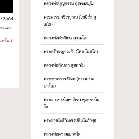
หลวงพ่อบุญธรรม อุตฺตมธมฺโม
พระพรหมวชิรญาณ (โรเบิร์ต สุ
01/2564
เมโธ)
าน และ
หลวงพ่อคำเขียน สุวณฺโณ
วฑฺโฒ)
พระศรีวรญาณ วิ. (ไหล โฆสโก)
หลวงพ่อกัณหา สุขกาโม
พระราชธรรมนิเทศ (พยอม กลฺ
ยาโณ)
พระอาจารย์มหาดิเรก พุทธยานัน
โท
พระราชโพธิวิเทศ (ปสันโนภิกขุ)
หลวงพ่อดา สมฺมาคโต