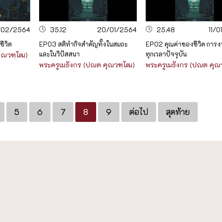
/02/2564
35.12
20/01/2564
25.48
11/
ีวิต
EP03 สติทำกิจสำคัญทั้งในสมถะ
EP02 คุณค่าของชีวิต การง
และในวิปัสสนา
ทุกเวลาปัจจุบัน
คุณวฑฺโฒ)
พระครูเมธังกร (ปณต คุณวฑฺโฒ)
พระครูเมธังกร (ปณต คุณ
5
6
7
8
9
ต่อไป
สุดท้าย