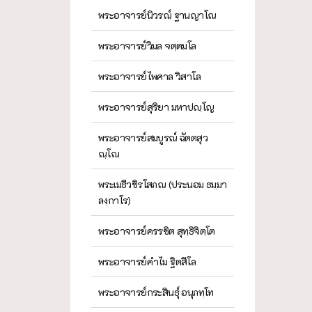
พระอาจารย์นิวรณ์ ฐานญาโณ
พระอาจารย์วิมล จตฺตมโล
พระอาจารย์ไพศาล วิสาโล
พระอาจารย์สุริยา มหาปญฺโญ
พระอาจารย์สมบูรณ์ ฉัตตสุว
ณฺโณ
พระเมธีวชิรโสภณ (ประนอม ธมฺมา
ลงฺกาโร)
พระอาจารย์ครรชิต สุทฺธิจิตฺโต
พระอาจารย์คำไม ฐิตสีโล
พระอาจารย์กระสินธุ์ อนุภทฺโท