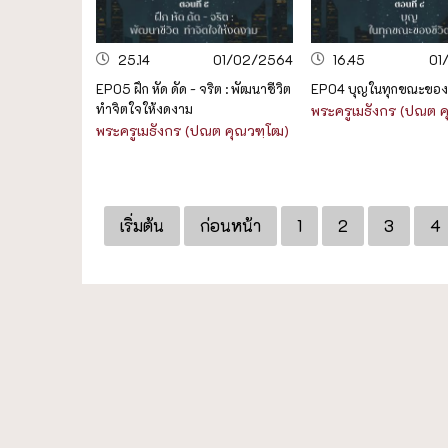
25.14
01/02/2564
16.45
01
EP05 ฝึก หัด ดัด - จริต : พัฒนาชีวิต
EP04 บุญในทุกขณะของช
ทำจิตใจให้งดงาม
พระครูเมธังกร (ปณต 
พระครูเมธังกร (ปณต คุณวฑฺโฒ)
เริ่มต้น
ก่อนหน้า
1
2
3
4