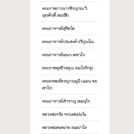
พระราชภาวนาวชิรญาณ วิ.
(สุรศักดิ์ เขมรํสี)
พระอาจารย์สุจิตโต
พระอาจารย์ประสงค์ ปริปุณฺโณ
พระอาจารย์เอนก เตชวโร
พระราชพุทธิวรคุณ (อมโรภิกขุ)
พระพรหมพัชรญาณมุนี (ฌอน ชย
สาโร)
พระอาจารย์สำราญ ธมฺมธุโร
หลวงพ่อจรัล จรณสมฺปนฺโน
หลวงพ่อสมหมาย ธมฺมปาโล