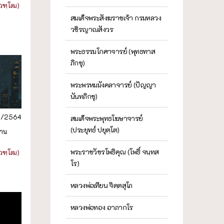
วฑฺโฒ)
สมเด็จพระสังฆราชเจ้า กรมหลวง
วชิรญาณสังวร
พระธรรมโกศาจารย์ (พุทธทาส
ภิกขุ)
พระพรหมมังคลาจารย์ (ปัญญา
นันทภิกขุ)
2/2564
สมเด็จพระพุทธโฆษาจารย์
(ประยุทธ์ ปยุตฺโต)
ฐาน
พระราชวัชรโพธิคุณ (โพธิ์ จนฺทส
วฑฺโฒ)
โร)
หลวงพ่อเทียน จิตฺตสุโภ
หลวงพ่อทอง อาภากโร