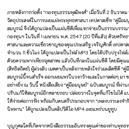
ภายหลังการก่อตั้ง “กองทุนธรรมพุฒิพงศ์” เมื่อวันที่ 2 ธันวาคม
วัตถุประสงค์ในการเผยแผ่พระพุทธศาสนา เทปคาสเซ็ท “คู่มือมน
สมบูรณ์ จึงได้ถูกแปลงเป็นแผ่นซีดีเพื่อแจกจ่ายเป็นธรรมบรร
กองทุนฯ ในวันที่ 1 เมษายน พ.ศ. 2547 (20 ปีที่แล้ว) ด้วยศรัท
ศาสนาและความเชี่ยวชาญของคุณประเสริฐ เจริญศักดิ์ เทปคาสเซ็
จำนวน 11 ชั่วโมง ได้ถูกแปลงเป็นไฟล์ MP3 โดยได้ปรับปรุงไฟล์
ด้วยความพากเพียรอุตสาหะ แล้วบันทึกลงในแผ่นซีดี โดยมีคุณแม่
(สิทธิสถิตย์) ผู้ล่วงลับ เมตตาเป็นพลังกายพลังใจร่วมผลิตซีดี “คู่
สมบูรณ์นี้จนสำเร็จ ออกเผยแพร่ในวงกว้างและในกาลต่อๆ มา 
อย่างยิ่ง
ณ วันนี้ หนังสือเสียง “คู่มือมนุษย์” ฉบับสมบูรณ์ ที่
ปรับแก้ให้สมบูรณ์อีกหลายรอบ ปล่อยวางในจุดที่แก้ไขไม่ได้ 
ให้ง่ายต่อการฟัง พร้อมกับดนตรีประกอบจาก “เพลงบรรเลงจำร
นิพพาน” ได้ถูกแปลงเป็นคลิปวิดีโอ MP4 เผยแพร่บนยูทูบ
บุญกุศลใดที่เกิดจากหนังสือธรรมะอันทรงคุณค่าของท่านพุทธทา