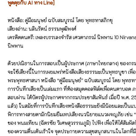
พูดคุยกับ AI ทาง Line]
หนังสือ: คู่มือมนุษย์ ฉบับสมบูรณ์ โดย พุทธทาสภิกขุ
เสียงอ่าน: นลินรัตน์ ธรรมพุฒิพงศ์
เครดิตดนตรี: เพลงบรรเลงจำรัส เศวตาภรณ์ นิพพาน 10 Nirvana
นิพพาน
ด้วยปณิธานในการสอบเป็นผู้ประกาศ (ภาษาไทยกลาง) ของกรมปร
จะใช้เสียงนี้ในการเผยแพร่หนังสือเสียงธรรมะเป็นพุทธบูชา เพื่อ
พระพุทธศาสนา หนังสือ “คู่มือมนุษย์” ฉบับสมบูรณ์ โดย พุทธทาส
การบันทึกเสียงเป็นเล่มแรก ที่ห้องสมุดคอลฟิล์ดเพื่อคนตาบอด
สอบผ่าน ได้บัตรผู้ประกาศจากกรมประชาสัมพันธ์ เมื่อปี พ.ศ. 25
แล้ว) ในสมัยที่การบันทึกเสียงหนังสือธรรมะยังมีน้อยและเป็นแบ
พิการทางสายตามักนิยมยืมเทปเสียงนวนิยายแนวผจญภัย เช่น 
ของ พนมเทียน (ฉัตรชัย วิเศษสุวรรณภูมิ) ไปฟัง เพื่อให้ได้สัมผ
ของความตื่นเต้นเร้าใจ จุดประกายความสุขสนุกสนานในโลกที่มี