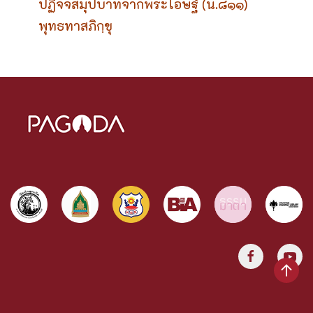
ปฏิจจสมุปบาทจากพระโอษฐ์ (น.๘๑๑)
พุทธทาสภิกฺขุ