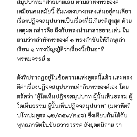
สมุปบาทมาสาธยายเล่น ตามลำพังพระองค์
เหมือนคนสมัยนี้ ฮัมเพลงบางเพลงเล่นอยู่คนเดียว
เรื่องปฏิจจสมุปบาทเป็นเรื่องที่มีเกียรติสูงสุด ด้วย
เหตุผล กล่าวคือ ถึงกับทรงนำมาสาธยายเล่น ใน
ยามว่างลำพังพระองค์ ๑ ทรงกำชับให้ภิกษุเล่า
เรียน ๑ ทรงบัญญัติว่าเรื่องนี้เป็นอาทิ
พรหมจรรย์ ๑
ดังที่ปรากฏอยู่ในข้อความแห่งสูตรนี้แล้ว และทรง
ตีค่าเรื่องปฏิจจสมุปบาทเท่ากับพระองค์เอง โดย
ตรัสว่า "ผู้ใดเห็นปฏิจจสมุปบาท ผู้นั้นเห็นธรรม ผู้
ใดเห็นธรรม ผู้นั้นเห็นปฏิจจสมุปบาท" (มหาหัตถิ
ปโทปมสูตร ๑๒/๓๕๙/๓๔๖) ซึ่งเทียบกันได้กับ
พุทธภาษิตในขันธวารวรรค สังยุตตนิกาย ว่า