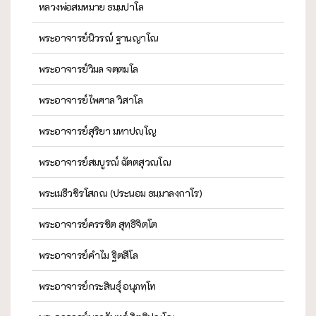
หลวงพ่อสมหมาย ธมฺมปาโล
พระอาจารย์นิวรณ์ ฐานญาโณ
พระอาจารย์วิมล จตฺตมโล
พระอาจารย์ไพศาล วิสาโล
พระอาจารย์สุริยา มหาปญฺโญ
พระอาจารย์สมบูรณ์ ฉัตตสุวณฺโณ
พระเมธีวชิรโสภณ (ประนอม ธมฺมาลงฺกาโร)
พระอาจารย์ครรชิต สุทฺธิจิตฺโต
พระอาจารย์คำไม ฐิตสีโล
พระอาจารย์กระสินธุ์ อนุภทฺโท