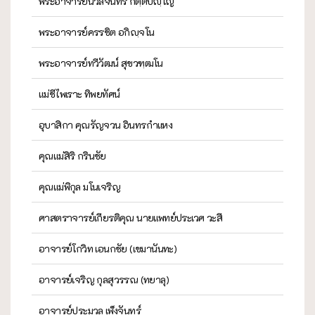
พระอาจารย์นวลจันทร์ กิตฺติปญฺโญ
พระอาจารย์ครรชิต อกิญฺจโน
พระอาจารย์ทวีวัฒน์ สุขวฑฺฒโน
แม่ชีไพเราะ ทิพยทัศน์
อุบาสิกา คุณรัญจวน อินทรกำแหง
คุณแม่สิริ กรินชัย
คุณแม่พิกุล มโนเจริญ
ศาสตราจารย์เกียรติคุณ นายแพทย์ประเวศ วะสี
อาจารย์โกวิท เอนกชัย (เขมานันทะ)
อาจารย์เจริญ กุลสุวรรณ (ทยาลุ)
อาจารย์ประมวล เพ็งจันทร์