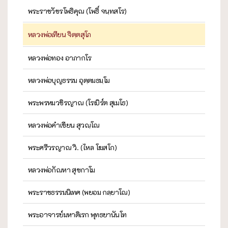
พระราชวัชรโพธิคุณ (โพธิ์ จนฺทสโร)
หลวงพ่อเทียน จิตฺตสุโภ
หลวงพ่อทอง อาภากโร
หลวงพ่อบุญธรรม อุตฺตมธมฺโม
พระพรหมวชิรญาณ (โรเบิร์ต สุเมโธ)
หลวงพ่อคำเขียน สุวณฺโณ
พระศรีวรญาณ วิ. (ไหล โฆสโก)
หลวงพ่อกัณหา สุขกาโม
พระราชธรรมนิเทศ (พยอม กลฺยาโณ)
พระอาจารย์มหาดิเรก พุทธยานันโท