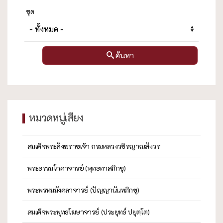
ชุด
ค้นหา
หมวดหมู่เสียง
สมเด็จพระสังฆราชเจ้า กรมหลวงวชิรญาณสังวร
พระธรรมโกศาจารย์ (พุทธทาสภิกขุ)
พระพรหมมังคลาจารย์ (ปัญญานันทภิกขุ)
สมเด็จพระพุทธโฆษาจารย์ (ประยุทธ์ ปยุตฺโต)