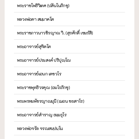
พระราชโพธิวิเทศ (ปสันโนภิกขุ)
หลวงพ่อดา สมฺมาคโต
พระราชภาวนาวชิรญาณ วิ. (สุรศักดิ์ เขมรํสี)
พระอาจารย์สุจิตโต
พระอาจารย์ประสงค์ ปริปุณฺโณ
พระอาจารย์เอนก เตชวโร
พระราชพุทธิวรคุณ (อมโรภิกขุ)
พระพรหมพัชรญาณมุนี (ฌอน ชยสาโร)
พระอาจารย์สำราญ ธมฺมธุโร
หลวงพ่อจรัล จรณสมฺปนฺโน